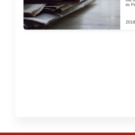
Két f
és Pé
2018