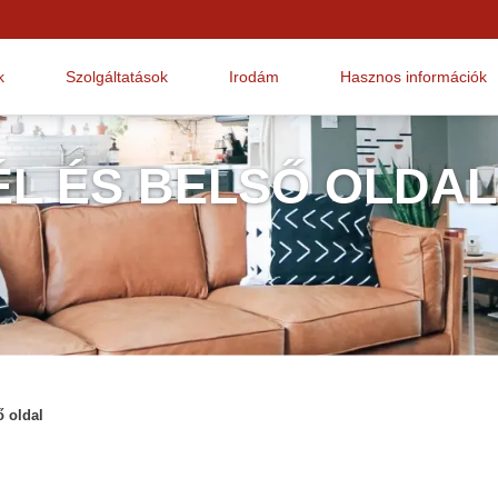
k
Szolgáltatások
Irodám
Hasznos információk
ÉL ÉS BELSŐ OLDAL
ő oldal