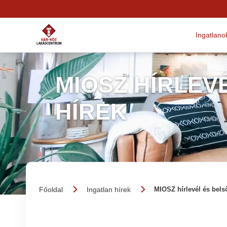
Ingatlano
MIOSZ HÍRLEV
HÍREK
Főoldal
Ingatlan hírek
MIOSZ hírlevél és bels