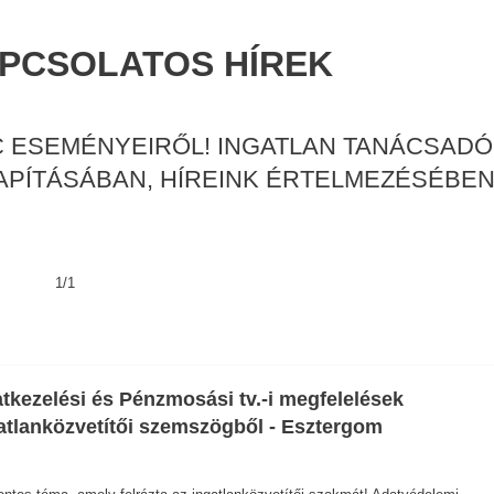
APCSOLATOS HÍREK
C ESEMÉNYEIRŐL! INGATLAN TANÁCSADÓ
PÍTÁSÁBAN, HÍREINK ÉRTELMEZÉSÉBEN
1/1
tkezelési és Pénzmosási tv.-i megfelelések
atlanközvetítői szemszögből - Esztergom