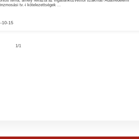
ontos téma, amely felrázta az ingatlanközvetítői szakmát! Adatvédelemi
nzmosási tv.-i kötelezettségek ...
-10-15
1/1