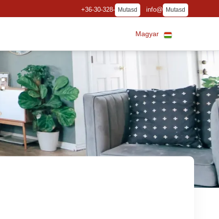
+36-30-328-
info@
Mutasd
Mutasd
Magyar
: