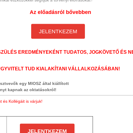
Az előadásról bővebben
JELENTKEZEM
KÉSZÜLÉS EREDMÉNYEKÉNT TUDATOS, JOGKÖVETŐ ÉS N
GYVITELT TUD KIALAKÍTANI VÁLLALKOZÁSÁBAN!
sztvevők egy MIOSZ által kiállított
nyt kapnak az oktatásokról!
t és Kollégáit is várjuk!
JELENTKEZEM