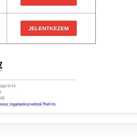
JELENTKEZEM
gyi út 14.
9
:00
osz.ingatlankozvetitok?fref=ts