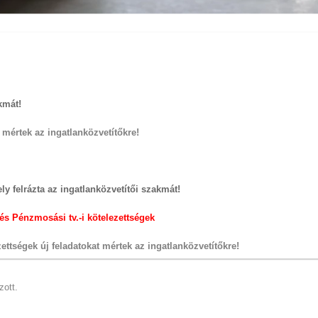
kmát!
t mértek az ingatlanközvetítőkre!
ly felrázta az ingatlanközvetítői szakmát!
 és
Pénzmosási tv.-i kötelezettségek
zettségek új feladatokat mértek az ingatlanközvetítőkre!
zott.