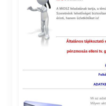
A MIOSZ feladatának tartja, a témá
Szeretnénk
lehetőséget biztosít
érinti, hanem üzletkötőket is!
Általános tájékoztató 
pénzmosás elleni tv. 
Felké
ADATKE
Mi az adat
Milyen ak