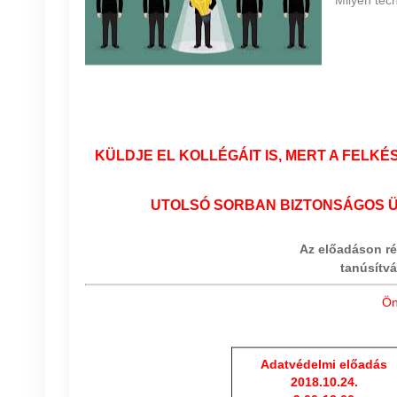
KÜLDJE EL KOLLÉGÁIT IS, MERT A FEL
UTOLSÓ SORBAN BIZTONSÁGOS Ü
Az előadáson ré
tanúsítvá
Ön
Adatvédelmi előadás
2018.10.24.