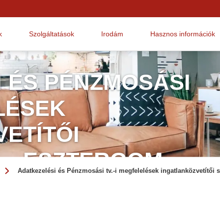
k
Szolgáltatások
Irodám
Hasznos információk
 ÉS PÉNZMOSÁSI
ELÉSEK
ETÍTŐI
 - ESZTERGOM
Adatkezelési és Pénzmosási tv.-i megfelelések ingatlanközvetítő