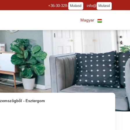
+36-30-328-
info@
Mutasd
Mutasd
Magyar
i szemszögből - Esztergom