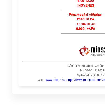
9.00-12.00
INGYENES
Pénzmosási előadás
2018.10.24.
13.00-15.30
9.900,-+ÁFA
Cím: 1126 Budapest, Orbánhe
Tel: 06/30 - 328678
Nyitvatartás: 9:00 - 17
www.miosz.hu
https://www.facebook.com/mi
Web:
,