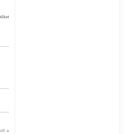
tőket
ből
a