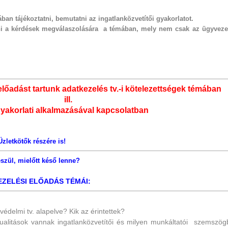
ban tájékoztatni, bemutatni az ingatlanközvetítői gyakorlatot.
ani a kérdések megválaszolására a témában, mely nem csak az ügyveze
előadást tartunk adatkezelés tv.-i kötelezettségek témában
ill.
gyakorlati alkalmazásával kapcsolatban
Üzletkötők részére is!
szül, mielőtt késő lenne?
ZELÉSI ELŐADÁS TÉMÁI:
védelmi tv. alapelve? Kik az érintettek?
tualitások vannak ingatlanközvetítői és milyen munkáltatói
szemszög