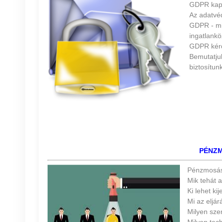
GDPR kap
Az adatvéd
GDPR - mir
ingatlankö
GDPR kérd
Bemutatjuk
biztosítunk
PÉNZM
Pénzmosási 
Mik tehát a
Ki lehet ki
Mi az eljár
Milyen sze
Milyen tech