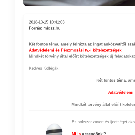
2018-10-15 10:41:03
miosz.hu
Forrás:
Két fontos téma, amely felrázta az ingatlanközvetítői sza
Adatvédelemi és
Pénzmosási tv.-i kötelezettségek
Mindkét törvény által előírt kötelezettségek új feladatoka
Kedves Kollégák!
Két fontos téma, ame
Adatvédelemi
Mindkét törvény által előírt kötele
Ez sokszor zavart és ijedtséget oko
M
i is
a teendőnk!?