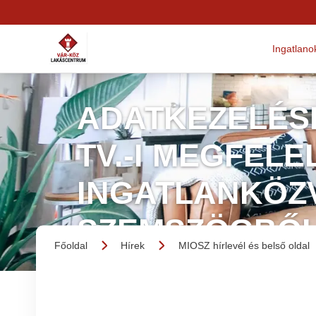
Ingatlano
ADATKEZELÉSI
TV.-I MEGFEL
INGATLANKÖZV
SZEMSZÖGBŐL
Főoldal
Hírek
MIOSZ hírlevél és belső oldal