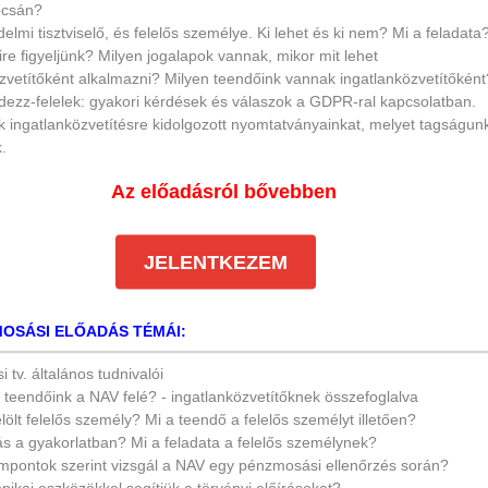
csán?
elmi tisztviselő, és felelős személye.
Ki lehet és ki nem? Mi a feladata
e figyeljünk? Milyen jogalapok vannak, mikor mit lehet
zvetítőként
alkalmazni? Milyen teendőink vannak ingatlanközvetítőkén
ezz-felelek: gyakori kérdések és válaszok a GDPR-ral kapcsolatban.
 ingatlanközvetítésre kidolgozott nyomtatványainkat, melyet tagságun
.
Az előadásról bővebben
JELENTKEZEM
OSÁSI ELŐADÁS TÉMÁI:
tv. általános tudnivalói
 teendőink a NAV felé? - ingatlanközvetítőknek összefoglalva
jelölt felelős személy? Mi a teendő a felelős személyt illetően?
ás a gyakorlatban? Mi a feladata a felelős személynek?
mpontok szerint vizsgál a NAV egy pénzmosási ellenőrzés során?
nikai eszközökkel segítjük a törvényi előírásokat?