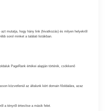
azt mutatja, hogy hány link (hivatkozás) és milyen helyekről
ébb sorol minket a találati listákban.
ó oldaluk PageRank értékei alapján történik, csökkenő
son közvetlenül az általunk kért domain főoldalára, azaz
l a tényről értesítse a másik felet.