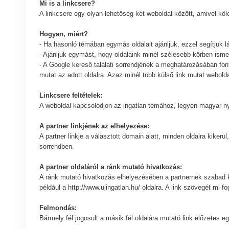
Mi is a linkcsere?
A linkcsere egy olyan lehetőség két weboldal között, amivel kö
Hogyan, miért?
- Ha hasonló témában egymás oldalait ajánljuk, ezzel segítjük 
- Ajánljuk egymást, hogy oldalaink minél szélesebb körben isme
- A Google kereső találati sorrendjének a meghatározásában fon
mutat az adott oldalra. Azaz minél több külső link mutat weboldal
Linkcsere feltételek:
A weboldal kapcsolódjon az ingatlan témához, legyen magyar nye
A partner linkjének az elhelyezése:
A partner linkje a választott domain alatt, minden oldalra kiker
sorrendben.
A partner oldaláról a ránk mutató hivatkozás:
A ránk mutató hivatkozás elhelyezésében a partnernek szabad ke
például a http://www.ujingatlan.hu/ oldalra. A link szövegét mi f
Felmondás:
Bármely fél jogosult a másik fél oldalára mutató link előzetes e