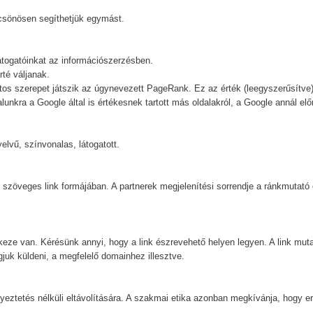
lcsönösen segíthetjük egymást.
látogatóinkat az információszerzésben.
rté váljanak.
tos szerepet játszik az úgynevezett PageRank. Ez az érték (leegyszerűsítve) 
unkra a Google által is értékesnek tartott más oldalakról, a Google annál előr
lvű, színvonalas, látogatott.
ül, szöveges link formájában. A partnerek megjelenítési sorrendje a ránkmutat
ze van. Kérésünk annyi, hogy a link észrevehető helyen legyen. A link mutas
ogjuk küldeni, a megfelelő domainhez illesztve.
gyeztetés nélküli eltávolítására. A szakmai etika azonban megkívánja, hogy errő