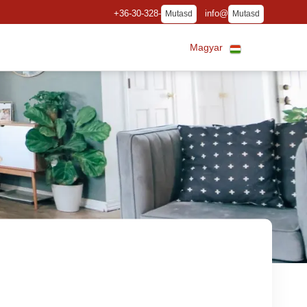
+36-30-328-
info@
Mutasd
Mutasd
Magyar