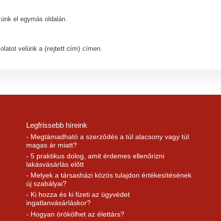
ezünk el egymás oldalán.
(rejtett cím)
olatot velünk a
címen.
Legfrissebb híreink
- Megtámadható a szerződés a túl alacsony vagy túl
magas ár miatt?
- 5 praktikus dolog, amit érdemes ellenőrizni
lakásvásárlás előtt
- Melyek a társasházi közös tulajdon értékesítésének
új szabályai?
- Ki hozza és ki fizeti az ügyvédet
ingatlanvásárláskor?
- Hogyan örökölhet az élettárs?