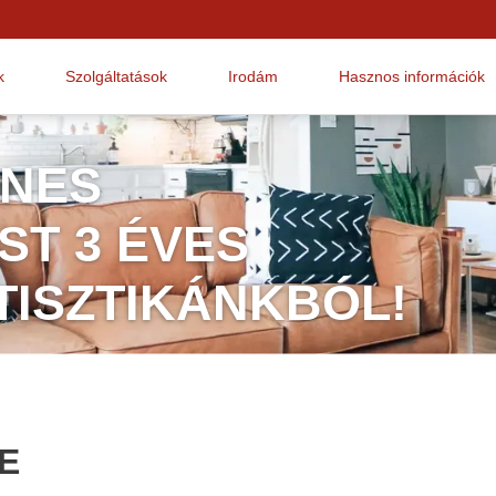
k
Szolgáltatások
Irodám
Hasznos információk
ENES
T 3 ÉVES
TISZTIKÁNKBÓL!
E