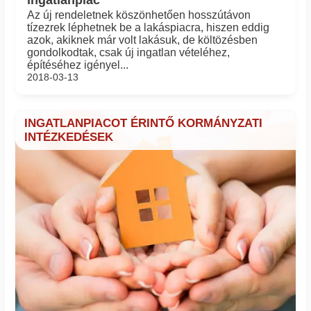
ingatlanpiac
Az új rendeletnek köszönhetően hosszútávon
tízezrek léphetnek be a lakáspiacra, hiszen eddig
azok, akiknek már volt lakásuk, de költözésben
gondolkodtak, csak új ingatlan vételéhez,
építéséhez igényel...
2018-03-13
INGATLANPIACOT ÉRINTŐ KORMÁNYZATI
INTÉZKEDÉSEK