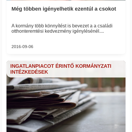
Még többen igényelhetik ezentúl a csokot
A kormány több könnyítést is bevezet a a családi
otthonteremtési kedvezmény igénylésénél....
2016-09-06
INGATLANPIACOT ÉRINTŐ KORMÁNYZATI
INTÉZKEDÉSEK