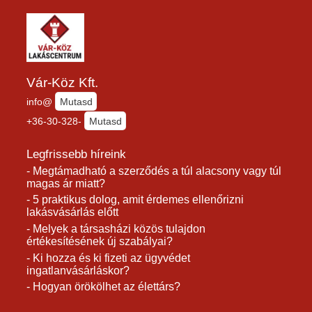
Vár-Köz Kft.
info@
Mutasd
+36-30-328-
Mutasd
Legfrissebb híreink
- Megtámadható a szerződés a túl alacsony vagy túl
magas ár miatt?
- 5 praktikus dolog, amit érdemes ellenőrizni
lakásvásárlás előtt
- Melyek a társasházi közös tulajdon
értékesítésének új szabályai?
- Ki hozza és ki fizeti az ügyvédet
ingatlanvásárláskor?
- Hogyan örökölhet az élettárs?