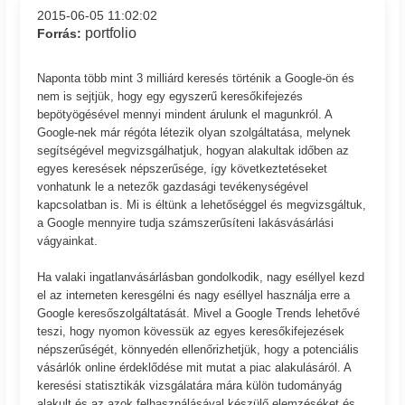
2015-06-05 11:02:02
portfolio
Forrás:
Naponta több mint 3 milliárd keresés történik a Google-ön és
nem is sejtjük, hogy egy egyszerű keresőkifejezés
bepötyögésével mennyi mindent árulunk el magunkról. A
Google-nek már régóta létezik olyan szolgáltatása, melynek
segítségével megvizsgálhatjuk, hogyan alakultak időben az
egyes keresések népszerűsége, így következtetéseket
vonhatunk le a netezők gazdasági tevékenységével
kapcsolatban is. Mi is éltünk a lehetőséggel és megvizsgáltuk,
a Google mennyire tudja számszerűsíteni lakásvásárlási
vágyainkat.
Ha valaki ingatlanvásárlásban gondolkodik, nagy eséllyel kezd
el az interneten keresgélni és nagy eséllyel használja erre a
Google keresőszolgáltatását. Mivel a Google Trends lehetővé
teszi, hogy nyomon kövessük az egyes keresőkifejezések
népszerűségét, könnyedén ellenőrizhetjük, hogy a potenciális
vásárlók online érdeklődése mit mutat a piac alakulásáról. A
keresési statisztikák vizsgálatára mára külön tudományág
alakult és az azok felhasználásával készülő elemzéséket és