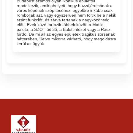
Budapest számos olyan ikonikus épülettel
rendelkezik, amik ahelyett, hogy hozzájárulnának a
város képének szépítéséhez, egyelőre inkább csak
rombolják azt, vagy egyszerűen nem töltik be a nekik
szánt funkciót, és zárva tartanak a nagyközönség
előtt. Ezek közé tartozik többek között a Matild
palota, a SZOT-üdülő, a Balettintézet vagy a Rácz
fürdő. De mi áll az egyes épületek tragikus sorsának
hátterében, illetve mikorra várható, hogy megoldásra
kerül az ügyük.