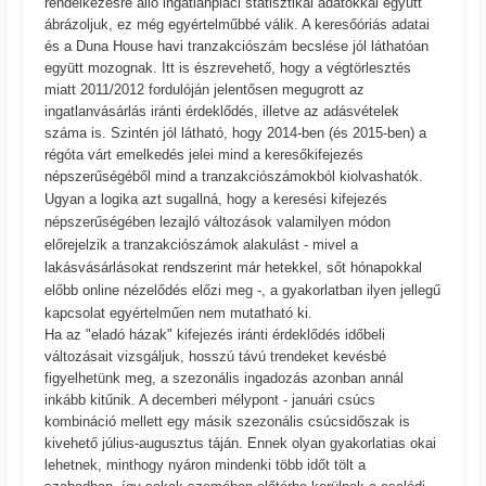
rendelkezésre álló ingatlanpiaci statisztikai adatokkal együtt
ábrázoljuk, ez még egyértelműbbé válik. A keresőóriás adatai
és a Duna House havi tranzakciószám becslése jól láthatóan
együtt mozognak. Itt is észrevehető, hogy a végtörlesztés
miatt 2011/2012 fordulóján jelentősen megugrott az
ingatlanvásárlás iránti érdeklődés, illetve az adásvételek
száma is. Szintén jól látható, hogy 2014-ben (és 2015-ben) a
régóta várt emelkedés jelei mind a keresőkifejezés
népszerűségéből mind a tranzakciószámokból kiolvashatók.
Ugyan a logika azt sugallná, hogy a keresési kifejezés
népszerűségében lezajló változások valamilyen módon
előrejelzik a tranzakciószámok alakulást - mivel a
lakásvásárlásokat rendszerint már hetekkel, sőt hónapokkal
előbb online nézelődés előzi meg -, a gyakorlatban ilyen jellegű
kapcsolat egyértelműen nem mutatható ki.
Ha az "eladó házak" kifejezés iránti érdeklődés időbeli
változásait vizsgáljuk, hosszú távú trendeket kevésbé
figyelhetünk meg, a szezonális ingadozás azonban annál
inkább kitűnik. A decemberi mélypont - januári csúcs
kombináció mellett egy másik szezonális csúcsidőszak is
kivehető július-augusztus táján. Ennek olyan gyakorlatias okai
lehetnek, minthogy nyáron mindenki több időt tölt a