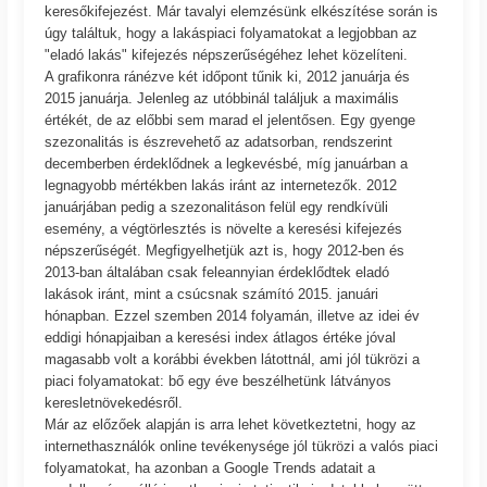
keresőkifejezést. Már tavalyi elemzésünk elkészítése során is
úgy találtuk, hogy a lakáspiaci folyamatokat a legjobban az
"eladó lakás" kifejezés népszerűségéhez lehet közelíteni.
A grafikonra ránézve két időpont tűnik ki, 2012 januárja és
2015 januárja. Jelenleg az utóbbinál találjuk a maximális
értékét, de az előbbi sem marad el jelentősen. Egy gyenge
szezonalitás is észrevehető az adatsorban, rendszerint
decemberben érdeklődnek a legkevésbé, míg januárban a
legnagyobb mértékben lakás iránt az internetezők. 2012
januárjában pedig a szezonalitáson felül egy rendkívüli
esemény, a végtörlesztés is növelte a keresési kifejezés
népszerűségét. Megfigyelhetjük azt is, hogy 2012-ben és
2013-ban általában csak feleannyian érdeklődtek eladó
lakások iránt, mint a csúcsnak számító 2015. januári
hónapban. Ezzel szemben 2014 folyamán, illetve az idei év
eddigi hónapjaiban a keresési index átlagos értéke jóval
magasabb volt a korábbi években látottnál, ami jól tükrözi a
piaci folyamatokat: bő egy éve beszélhetünk látványos
keresletnövekedésről.
Már az előzőek alapján is arra lehet következtetni, hogy az
internethasználók online tevékenysége jól tükrözi a valós piaci
folyamatokat, ha azonban a Google Trends adatait a