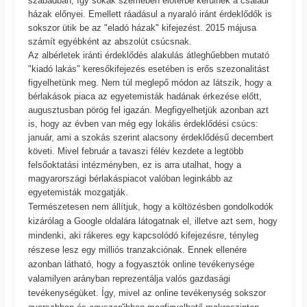
szabadban, így sokak szemében előtérbe kerülnek a családi
házak előnyei. Emellett ráadásul a nyaraló iránt érdeklődők is
sokszor ütik be az "eladó házak" kifejezést. 2015 májusa
számít egyébként az abszolút csúcsnak.
Az albérletek iránti érdeklődés alakulás átleghűebben mutató
"kiadó lakás" keresőkifejezés esetében is erős szezonalitást
figyelhetünk meg. Nem túl meglepő módon az látszik, hogy a
bérlakások piaca az egyetemisták hadának érkezése előtt,
augusztusban pörög fel igazán. Megfigyelhetjük azonban azt
is, hogy az évben van még egy lokális érdeklődési csúcs:
január, ami a szokás szerint alacsony érdeklődésű decembert
követi. Mivel február a tavaszi félév kezdete a legtöbb
felsőoktatási intézményben, ez is arra utalhat, hogy a
magyarországi bérlakáspiacot valóban leginkább az
egyetemisták mozgatják.
Természetesen nem állítjuk, hogy a költözésben gondolkodók
kizárólag a Google oldalára látogatnak el, illetve azt sem, hogy
mindenki, aki rákeres egy kapcsolódó kifejezésre, tényleg
részese lesz egy milliós tranzakciónak. Ennek ellenére
azonban látható, hogy a fogyasztók online tevékenysége
valamilyen arányban reprezentálja valós gazdasági
tevékenységüket. Így, mivel az online tevékenység sokszor