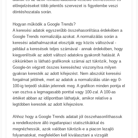
előrejelzéseket több jelentős szervezet is figyelembe veszi
döntéshozatala során.
Hogyan működik a Google Trends?
A keresési adatok egyszerűbb összehasonlítása érdekében a
Google Trends normalizálja azokat. A normalizálás során a
keresési adathalmazokat elosztják egy közös változóval -
például a keresések teljes számával - annak érdekében, hogy
kiegyenlítsék az adott változó adatokra gyakorolt hatását. A
cikkünkben is látható grafikonok számai azt tükrözik, hogy a
Google-ön végzett összes kereséshez viszonyítva milyen
gyakran keresték az adott kifejezést. Nem abszolút keresési
forgalmat jelölnek, mert az adatok a normalizálás után egy 0-
100-ig terjedő skálán jelennek meg. A grafikon minden pontja el
van osztva a legmagasabb ponttal vagy 100-zal. A 100-as
értéket abban az időpontban láthatjuk, amikor relatíve a
legtöbben kerestek az adott kifejezésre.
Ahhoz hogy a Google Trends adatait jól összehasonlíthassuk
a rendelkezésre álló ingatlanpiaci statisztikákkal és
megnézhessük, azok valóban tükrözik-e a piacon lezajló
folyamatokat, megfelelően kell kiválasztani a vizsgált