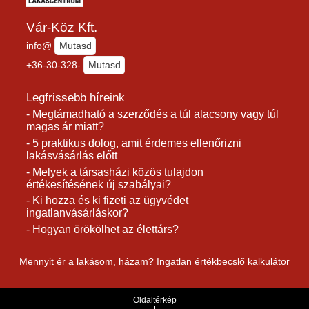
Vár-Köz Kft.
info@
Mutasd
+36-30-328-
Mutasd
Legfrissebb híreink
- Megtámadható a szerződés a túl alacsony vagy túl
magas ár miatt?
- 5 praktikus dolog, amit érdemes ellenőrizni
lakásvásárlás előtt
- Melyek a társasházi közös tulajdon
értékesítésének új szabályai?
- Ki hozza és ki fizeti az ügyvédet
ingatlanvásárláskor?
- Hogyan örökölhet az élettárs?
Mennyit ér a lakásom, házam? Ingatlan értékbecslő kalkulátor
Oldaltérkép