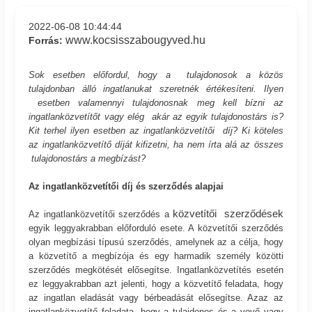
2022-06-08 10:44:44
www.kocsisszabougyved.hu
Forrás:
Sok esetben előfordul, hogy a tulajdonosok a közös
tulajdonban álló ingatlanukat szeretnék értékesíteni. Ilyen
esetben valamennyi tulajdonosnak meg kell bízni az
ingatlanközvetítőt vagy elég akár az egyik tulajdonostárs is?
Kit terhel ilyen esetben az ingatlanközvetítői díj? Ki köteles
az ingatlanközvetítő díját kifizetni, ha nem írta alá az összes
tulajdonostárs a megbízást?
Az ingatlanközvetítői díj és szerződés alapjai
közvetítői szerződések
Az ingatlanközvetítői szerződés a
egyik leggyakrabban előforduló esete. A közvetítői szerződés
olyan megbízási típusú szerződés, amelynek az a célja, hogy
a közvetítő a megbízója és egy harmadik személy közötti
szerződés megkötését elősegítse. Ingatlanközvetítés esetén
ez leggyakrabban azt jelenti, hogy a közvetítő feladata, hogy
az ingatlan eladását vagy bérbeadását elősegítse. Azaz az
ingatlanközvetítő feladata, hogy a tulajdonos és a vevő vagy