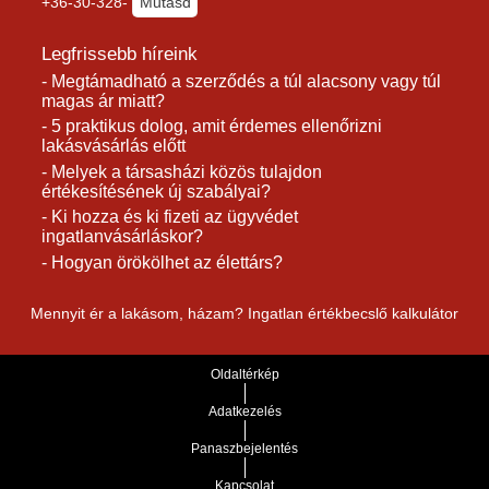
+36-30-328-
Mutasd
Legfrissebb híreink
- Megtámadható a szerződés a túl alacsony vagy túl
magas ár miatt?
- 5 praktikus dolog, amit érdemes ellenőrizni
lakásvásárlás előtt
- Melyek a társasházi közös tulajdon
értékesítésének új szabályai?
- Ki hozza és ki fizeti az ügyvédet
ingatlanvásárláskor?
- Hogyan örökölhet az élettárs?
Mennyit ér a lakásom, házam? Ingatlan értékbecslő kalkulátor
Oldaltérkép
Adatkezelés
Panaszbejelentés
Kapcsolat