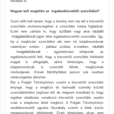
nevében is.
Hogyan kell megkötni az ingatlanközvetítői szerződést?
Szem előtt kell tartani, hogy a törvény nem írja elő a közvetítői
szerződés érvényességéhez a szerződés írásba foglalását.
szóban
ráutaló
Ezért nem zárható ki, hogy
vagy akár
magatartással
jöjjön létre ingatlanközvetítői szerződés. Így,
ha a megbízási szerződést alá nem író tulajdonostársak
ráutaló
valamilyen módon - például szóban, e-mailben,
magatartással
– egyértelműen kifejezték az
ingatlanközvetítő felé, hogy a közvetítői szerződés feltételeit
maguk is elfogadják, akkor lehetséges, hogy e
tulajdonostársak is szerződő félnek, megbízónak
bizonyítása
minősüljenek. Ennek
persze sok esetben
nehézségekbe ütközhet.
Bár a Polgári Törvénykönyv szerint a közvetítői szerződés
lényege, hogy a megbízó és harmadik személy közötti
szerződéskötést segítsen elő, de mégsem mondható ki, hogy
ingatlan eladására vonatkozó közvetítői szerződés esetén
csak a tulajdonos lehet megbízó. A Polgári Törvénykönyv
rendelkezéseitől ugyanis főszabály szerint a felek közös
megegyezéssel eltérhetnek. Ezért lehetséges olyan nem