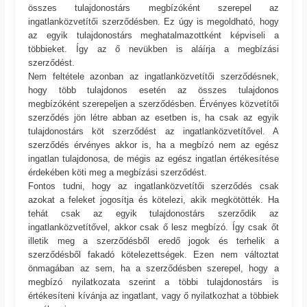
összes tulajdonostárs megbízóként szerepel az
ingatlanközvetítői szerződésben. Ez úgy is megoldható, hogy
az egyik tulajdonostárs meghatalmazottként képviseli a
többieket. Így az ő nevükben is aláírja a megbízási
szerződést.
Nem feltétele azonban az ingatlanközvetítői szerződésnek,
hogy több tulajdonos esetén az összes tulajdonos
megbízóként szerepeljen a szerződésben. Érvényes közvetítői
szerződés jön létre abban az esetben is, ha csak az egyik
tulajdonostárs köt szerződést az ingatlanközvetítővel. A
szerződés érvényes akkor is, ha a megbízó nem az egész
ingatlan tulajdonosa, de mégis az egész ingatlan értékesítése
érdekében köti meg a megbízási szerződést.
Fontos tudni, hogy az ingatlanközvetítői szerződés csak
azokat a feleket jogosítja és kötelezi, akik megkötötték. Ha
tehát csak az egyik tulajdonostárs szerződik az
ingatlanközvetítővel, akkor csak ő lesz megbízó. Így csak őt
illetik meg a szerződésből eredő jogok és terhelik a
szerződésből fakadó kötelezettségek. Ezen nem változtat
önmagában az sem, ha a szerződésben szerepel, hogy a
megbízó nyilatkozata szerint a többi tulajdonostárs is
értékesíteni kívánja az ingatlant, vagy ő nyilatkozhat a többiek