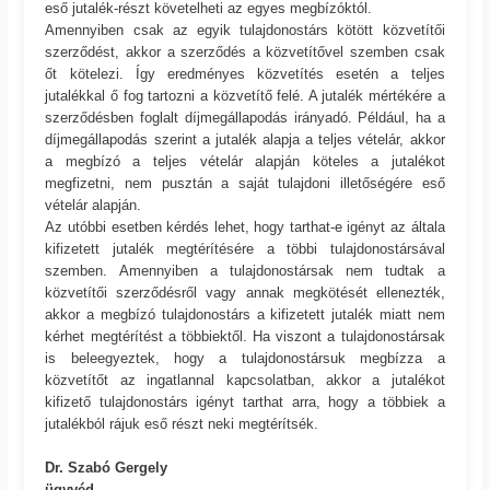
eső jutalék-részt követelheti az egyes megbízóktól.
Amennyiben csak az egyik tulajdonostárs kötött közvetítői
szerződést, akkor a szerződés a közvetítővel szemben csak
őt kötelezi. Így eredményes közvetítés esetén a teljes
jutalékkal ő fog tartozni a közvetítő felé. A jutalék mértékére a
szerződésben foglalt díjmegállapodás irányadó. Például, ha a
díjmegállapodás szerint a jutalék alapja a teljes vételár, akkor
a megbízó a teljes vételár alapján köteles a jutalékot
megfizetni, nem pusztán a saját tulajdoni illetőségére eső
vételár alapján.
Az utóbbi esetben kérdés lehet, hogy tarthat-e igényt az általa
kifizetett jutalék megtérítésére a többi tulajdonostársával
szemben. Amennyiben a tulajdonostársak nem tudtak a
közvetítői szerződésről vagy annak megkötését ellenezték,
akkor a megbízó tulajdonostárs a kifizetett jutalék miatt nem
kérhet megtérítést a többiektől. Ha viszont a tulajdonostársak
is beleegyeztek, hogy a tulajdonostársuk megbízza a
közvetítőt az ingatlannal kapcsolatban, akkor a jutalékot
kifizető tulajdonostárs igényt tarthat arra, hogy a többiek a
jutalékból rájuk eső részt neki megtérítsék.
Dr. Szabó Gergely
ügyvéd