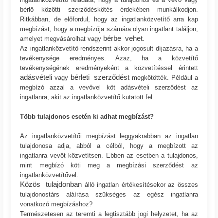
bérlő közötti szerződéskötés érdekében munkálkodjon.
Ritkábban, de előfordul, hogy az ingatlanközvetítő arra kap
megbízást, hogy a megbízója számára olyan ingatlant találjon,
bérbe vehet
amelyet megvásárolhat vagy
.
Az ingatlanközvetítő rendszerint akkor jogosult díjazásra, ha a
tevékenysége eredményes. Azaz, ha a közvetítő
tevékenységének eredményeként a közvetítéssel érintett
adásvételi
bérleti szerződést
vagy
megkötötték. Például a
megbízó azzal a vevővel köt adásvételi szerződést az
ingatlanra, akit az ingatlanközvetítő kutatott fel.
Több tulajdonos esetén ki adhat megbízást?
Az ingatlanközvetítői megbízást leggyakrabban az ingatlan
tulajdonosa adja, abból a célból, hogy a megbízott az
ingatlanra vevőt közvetítsen. Ebben az esetben a tulajdonos,
mint megbízó köti meg a megbízási szerződést az
ingatlanközvetítővel.
Közös tulajdonban
álló ingatlan értékesítésekor az összes
tulajdonostárs aláírása szükséges az egész ingatlanra
vonatkozó megbízáshoz?
Természetesen az teremti a legtisztább jogi helyzetet, ha az