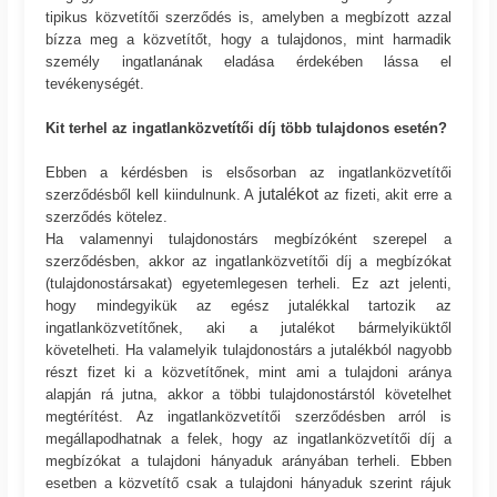
tipikus közvetítői szerződés is, amelyben a megbízott azzal
bízza meg a közvetítőt, hogy a tulajdonos, mint harmadik
személy ingatlanának eladása érdekében lássa el
tevékenységét.
Kit terhel az ingatlanközvetítői díj több tulajdonos esetén?
Ebben a kérdésben is elsősorban az ingatlanközvetítői
jutalékot
szerződésből kell kiindulnunk. A
az fizeti, akit erre a
szerződés kötelez.
Ha valamennyi tulajdonostárs megbízóként szerepel a
szerződésben, akkor az ingatlanközvetítői díj a megbízókat
(tulajdonostársakat) egyetemlegesen terheli. Ez azt jelenti,
hogy mindegyikük az egész jutalékkal tartozik az
ingatlanközvetítőnek, aki a jutalékot bármelyiküktől
követelheti. Ha valamelyik tulajdonostárs a jutalékból nagyobb
részt fizet ki a közvetítőnek, mint ami a tulajdoni aránya
alapján rá jutna, akkor a többi tulajdonostárstól követelhet
megtérítést. Az ingatlanközvetítői szerződésben arról is
megállapodhatnak a felek, hogy az ingatlanközvetítői díj a
megbízókat a tulajdoni hányaduk arányában terheli. Ebben
esetben a közvetítő csak a tulajdoni hányaduk szerint rájuk