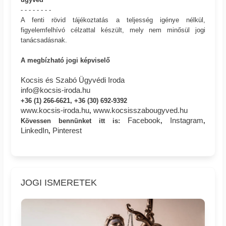
- - - - - - - -
A fenti rövid tájékoztatás a teljesség igénye nélkül,
figyelemfelhívó célzattal készült, mely nem minősül jogi
tanácsadásnak.
A megbízható jogi képviselő
Kocsis és Szabó Ügyvédi Iroda
info@kocsis-iroda.hu
+36 (1) 266-6621, +36 (30) 692-9392
www.kocsis-iroda.hu
www.kocsisszabougyved.hu
,
Facebook
Instagram
Kövessen bennünket itt is:
,
,
LinkedIn
Pinterest
,
JOGI ISMERETEK