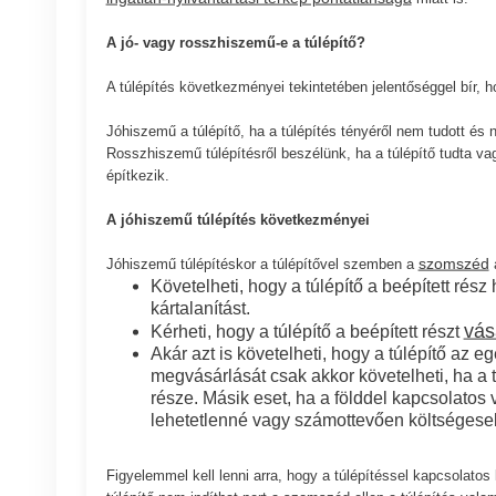
A jó- vagy rosszhiszemű-e a túlépítő?
A túlépítés következményei tekintetében jelentőséggel bír, 
Jóhiszemű a túlépítő, ha a túlépítés tényéről nem tudott és n
Rosszhiszemű túlépítésről beszélünk, ha a túlépítő tudta vagy 
építkezik.
A jóhiszemű túlépítés következményei
szomszéd
Jóhiszemű túlépítéskor a túlépítővel szemben a
a
Követelheti, hogy a túlépítő a beépített rés
kártalanítást.
vás
Kérheti, hogy a túlépítő a beépített részt
Akár azt is követelheti, hogy a túlépítő az 
megvásárlását csak akkor követelheti, ha a 
része. Másik eset, ha a földdel kapcsolatos
lehetetlenné vagy számottevően költségeseb
Figyelemmel kell lenni arra, hogy a túlépítéssel kapcsola