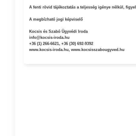
A fenti rövid tájékoztatás a teljesség igénye nélkül, fig
A megbízható jogi képviselő
Kocsis és Szabó Ügyvédi Iroda
info@kocsis-iroda.hu
+36 (1) 266-6621, +36 (30) 692-9392
www.kocsis-iroda.hu, www.kocsisszabougyved.hu