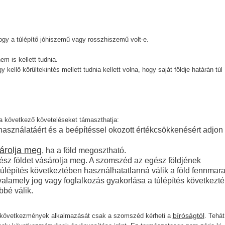
hogy a túlépítő jóhiszemű vagy rosszhiszemű volt-e.
em is kellett tudnia.
kellő körültekintés mellett tudnia kellett volna, hogy saját földje határán túl
 következő követeléseket támaszthatja:
z használatáért és a beépítéssel okozott értékcsökkenésért adjon
árolja meg
, ha a föld megosztható.
egész földet vásárolja meg. A szomszéd az egész földjének
túlépítés következtében használhatatlanná válik a föld fennmar
 valamely jog vagy foglalkozás gyakorlása a túlépítés következt
bé válik.
bíróságtól
tos következmények alkalmazását csak a szomszéd kérheti a
. Tehát