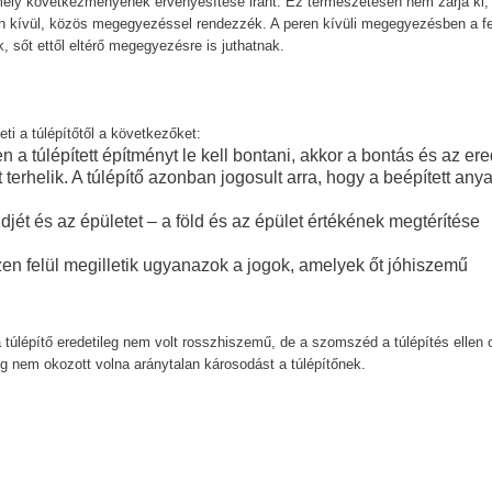
lamely következményének érvényesítése iránt. Ez természetesen nem zárja ki,
eren kívül, közös megegyezéssel rendezzék. A peren kívüli megegyezésben a fe
 sőt ettől eltérő megegyezésre is juthatnak.
ti a túlépítőtől a következőket:
a túlépített építményt le kell bontani, akkor a bontás és az ere
t terhelik. A túlépítő azonban jogosult arra, hogy a beépített any
öldjét és az épületet – a föld és az épület értékének megtérítése
n felül megilletik ugyanazok a jogok, amelyek őt jóhiszemű
 túlépítő eredetileg nem volt rosszhiszemű, de a szomszéd a túlépítés ellen 
még nem okozott volna aránytalan károsodást a túlépítőnek.