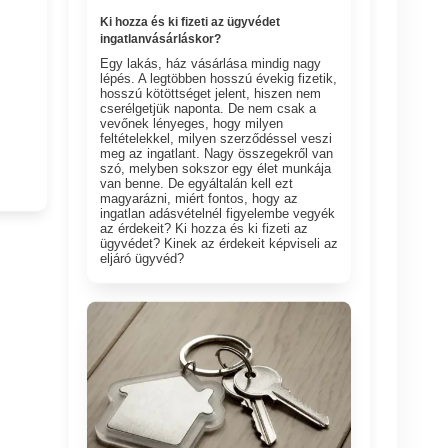
Ki hozza és ki fizeti az ügyvédet
ingatlanvásárláskor?
Egy lakás, ház vásárlása mindig nagy
lépés. A legtöbben hosszú évekig fizetik,
hosszú kötöttséget jelent, hiszen nem
cserélgetjük naponta. De nem csak a
vevőnek lényeges, hogy milyen
feltételekkel, milyen szerződéssel veszi
meg az ingatlant. Nagy összegekről van
szó, melyben sokszor egy élet munkája
van benne. De egyáltalán kell ezt
magyarázni, miért fontos, hogy az
ingatlan adásvételnél figyelembe vegyék
az érdekeit? Ki hozza és ki fizeti az
ügyvédet? Kinek az érdekeit képviseli az
eljáró ügyvéd?