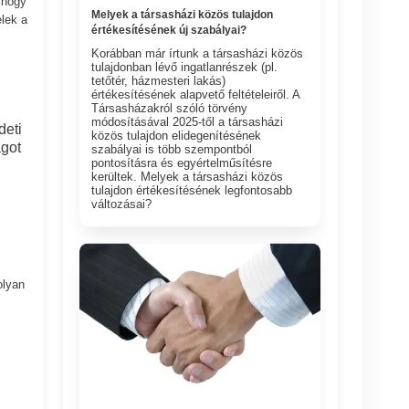
 hogy
Melyek a társasházi közös tulajdon
lek a
értékesítésének új szabályai?
Korábban már írtunk a társasházi közös
tulajdonban lévő ingatlanrészek (pl.
tetőtér, házmesteri lakás)
értékesítésének alapvető feltételeiről. A
Társasházakról szóló törvény
módosításával 2025-től a társasházi
deti
közös tulajdon elidegenítésének
agot
szabályai is több szempontból
pontosításra és egyértelműsítésre
kerültek. Melyek a társasházi közös
tulajdon értékesítésének legfontosabb
változásai?
olyan