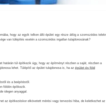
ába, hogy az egyik telken álló épület egy része átlóg a szomszédos telekr
ősége van túlépítés esetén a szomszédos ingatlan tulajdonosának?
let határán túl építkezik úgy, hogy az építményt részben a saját, részben a
épület és föld
jdonosa lehet. Túlépítő az épület tulajdonosa is, ha az
éstől és a beépítéstől.
n földön építkezik.
 de idegen anyaggal.
het az építkezéskor elkövetett mérési vagy tervezési hiba, de keletkezhet az