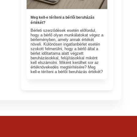
Meg kell-e téríteni a bérlői beruházás
értékét?
Bérleti szerződések esetén előfordul,
hogy a bérlő olyan munkálatokat végez a
bérleményben, amely annak értékét
növeli. Különösen ingatlanbérlet esetén
szokott felmerülni, hogy a bérlő által a
bérlet időtartama alatt végzett
beruházásokkal, felújításokkal miként
kell elszámolni. Miként kerülhet sor az
értéknövekedés megtérítésére? Meg
kell-e téríteni a bérlői beruházás értékét?