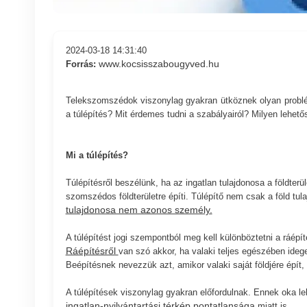
2024-03-18 14:31:40
www.kocsisszabougyved.hu
Forrás:
Telekszomszédok viszonylag gyakran ütköznek olyan problém
a túlépítés? Mit érdemes tudni a szabályairól? Milyen lehet
Mi a túlépítés?
Túlépítésről beszélünk, ha az ingatlan tulajdonosa a földterü
szomszédos földterületre építi. Túlépítő nem csak a föld tula
tulajdonosa nem azonos személy.
A túlépítést jogi szempontból meg kell különböztetni a ráépít
Ráépítésről
van szó akkor, ha valaki teljes egészében idege
Beépítésnek nevezzük azt, amikor valaki saját földjére épít,
A túlépítések viszonylag gyakran előfordulnak. Ennek oka le
ingatlan-nyilvántartási térkép pontatlansága
miatt is.