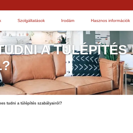
k
Szolgáltatások
Irodám
Hasznos információk
TUDNI A TÚLÉPÍTÉS
L?
es tudni a túlépítés szabályairól?