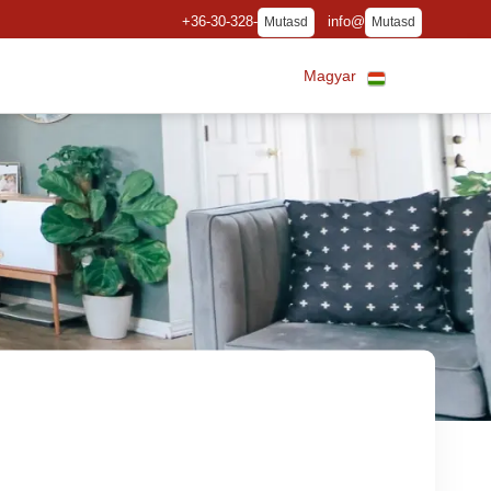
+36-30-328-
info@
Mutasd
Mutasd
Magyar