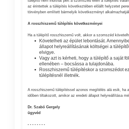
túlépítő nem indíthat pert a szomszéd ellen a túlépítés va
az érintettek a túlépítés következtében előállt helyzetet p
törvényben említett bármelyik következményt alkalmazhatják,
A rosszhiszemű túlépítés következményei
Ha a túlépítő rosszhiszemű volt, akkor a szomszéd követelhe
Követelheti az épület lebontását. Amennyiben 
állapot helyreállításának költségei a túlépítő
elvigye.
Vagy azt is kérheti, hogy a túlépítő a saját f
ellenében – bocsássa a tulajdonába.
Rosszhiszemű túlépítéskor a szomszédot eze
túlépítésnél illetnék.
A rosszhiszemű túlépítéssel azonos megítélés alá esik, ha a
időben tiltakozott, amikor az eredeti állapot helyreállítása 
Dr. Szabó Gergely
ügyvéd
- - - - - - - -