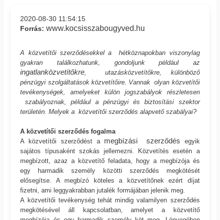
2020-08-30 11:54:15
www.kocsisszabougyved.hu
Forrás:
A közvetítői szerződésekkel a hétköznapokban viszonylag
gyakran találkozhatunk, gondoljunk például az
ingatlanközvetítőkre
, utazásközvetítőkre, különböző
pénzügyi szolgáltatások közvetítőire. Vannak olyan közvetítői
tevékenységek, amelyeket külön jogszabályok részletesen
szabályoznak, például a pénzügyi és biztosítási szektor
területén. Melyek a közvetítői szerződés alapvető szabályai?
A közvetítői szerződés fogalma
megbízási szerződés
A közvetítői szerződést a
egyik
sajátos típusaként szokás jellemezni. Közvetítés esetén a
megbízott, azaz a közvetítő feladata, hogy a megbízója és
egy harmadik személy közötti szerződés megkötését
elősegítse. A megbízó köteles a közvetítőnek ezért díjat
fizetni, ami leggyakrabban jutalék formájában jelenik meg.
A közvetítői tevékenység tehát mindig valamilyen szerződés
megkötésével áll kapcsolatban, amelyet a közvetítő
megbízója és egy harmadik személy köt meg. Lényegében