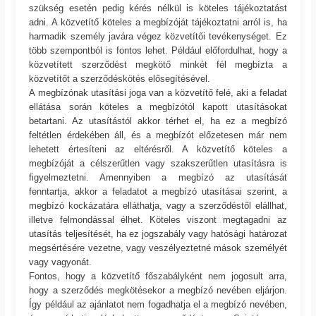
szükség esetén pedig kérés nélkül is köteles tájékoztatást
adni. A közvetítő köteles a megbízóját tájékoztatni arról is, ha
harmadik személy javára végez közvetítői tevékenységet. Ez
több szempontból is fontos lehet. Például előfordulhat, hogy a
közvetített szerződést megkötő minkét fél megbízta a
közvetítőt a szerződéskötés elősegítésével.
A megbízónak utasítási joga van a közvetítő felé, aki a feladat
ellátása során köteles a megbízótól kapott utasításokat
betartani. Az utasítástól akkor térhet el, ha ez a megbízó
feltétlen érdekében áll, és a megbízót előzetesen már nem
lehetett értesíteni az eltérésről. A közvetítő köteles a
megbízóját a célszerűtlen vagy szakszerűtlen utasításra is
figyelmeztetni. Amennyiben a megbízó az utasítását
fenntartja, akkor a feladatot a megbízó utasításai szerint, a
megbízó kockázatára elláthatja, vagy a szerződéstől elállhat,
illetve felmondással élhet. Köteles viszont megtagadni az
utasítás teljesítését, ha ez jogszabály vagy hatósági határozat
megsértésére vezetne, vagy veszélyeztetné mások személyét
vagy vagyonát.
Fontos, hogy a közvetítő főszabályként nem jogosult arra,
hogy a szerződés megkötésekor a megbízó nevében eljárjon.
Így például az ajánlatot nem fogadhatja el a megbízó nevében,