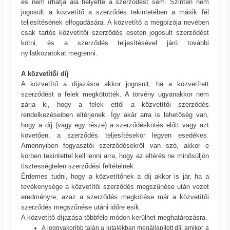
és nem írhatja alá helyette a szerződést sem. Szintén nem
jogosult a közvetítő a szerződés tekintetében a másik fél
teljesítésének elfogadására. A közvetítő a megbízója nevében
csak tartós közvetítői szerződés esetén jogosult szerződést
kötni, és a szerződés teljesítésével járó további
nyilatkozatokat megtenni.
A közvetítői díj
A közvetítő a díjazásra akkor jogosult, ha a közvetített
szerződést a felek megkötötték. A törvény ugyanakkor nem
zárja ki, hogy a felek ettől a közvetítői szerződés
rendelkezéseiben eltérjenek. Így akár arra is lehetőség van,
hogy a díj (vagy egy része) a szerződéskötés előtt vagy azt
követően, a szerződés teljesítésekor legyen esedékes.
Amennyiben fogyasztói szerződésekről van szó, akkor e
körben tekintettel kell lenni arra, hogy az eltérés ne minősüljön
tisztességtelen szerződési feltételnek.
Érdemes tudni, hogy a közvetítőnek a díj akkor is jár, ha a
tevékenysége a közvetítői szerződés megszűnése után vezet
eredményre, azaz a szerződés megkötése már a közvetítői
szerződés megszűnése utáni időre esik.
A közvetítő díjazása többféle módon kerülhet meghatározásra.
A leggyakoribb talán a jutalékban megállapított díj, amikor a