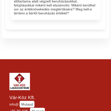
időtartama alatt végzett beruházásokkal,
felújításokkal miként kell elszámolni. Miként kerülhet
sor az értéknövekedés megtérítésére? Meg kell-e
téríteni a bérlői beruházás értékét?
Vár-Köz Kft.
info@
Mutasd