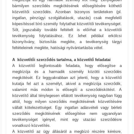
bármilyen szerződés megkötésének elősegítésére köthető
közvetítői szerződés. Azonban bizonyos területeken (pl.
ingatlan, pénzügyi szolgáltatások, utazás) csak megfelelő
képesítéssel bíró személy folytathat közvetítői tevékenységet.
Sőt, jogszabály további feltételt is előírhat a közvetítői
tevékenység folytatásához. Ez lehet például erkölcsi
bizonyítvány, biztosítás megléte, a tevékenység tárgyi
feltételeinek megléte, hatósági nyilvántartásba vétel.
A közvetítői szerződés tartalma, a közvetítő feladatai
A közvetítő legfontosabb feladata, hogy elősegítse a
megbízója és a harmadik személy közötti szerződés
megkötését. Ez leggyakrabban azt jelenti, hogy a közvetítő
kutatja fel azt a személyt, akivel a megbízója szerződik,
valamint más módon is elősegíti a szerződéskötést. A
közvetítő által ténylegesen ellátott tevékenység nagyban függ
attól, hogy milyen szerződés megkötésének közvetítésére
vállalt kötelezettséget. Egy ingatlan adásvételi vagy bérleti
szerződés megkötésének elősegítése nem ugyanolyan
tevékenységet igényel, mint egy utazási szerződésre
vonatkozó közvetítés.
A közvetítő az ügy állásáról a megbízó részére kérésre,