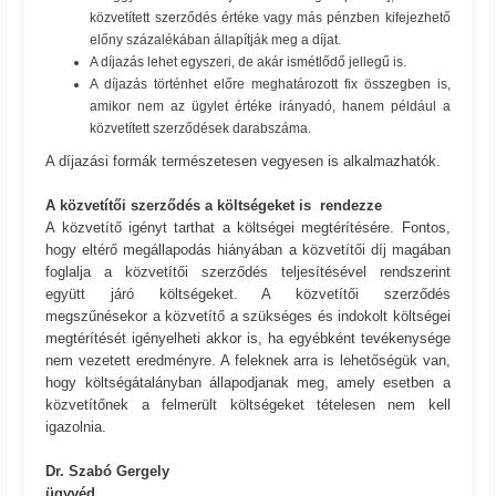
közvetített szerződés értéke vagy más pénzben kifejezhető
előny százalékában állapítják meg a díjat.
A díjazás lehet egyszeri, de akár ismétlődő jellegű is.
A díjazás történhet előre meghatározott fix összegben is,
amikor nem az ügylet értéke irányadó, hanem például a
közvetített szerződések darabszáma.
A díjazási formák természetesen vegyesen is alkalmazhatók.
A közvetítői szerződés a költségeket is rendezze
A közvetítő igényt tarthat a költségei megtérítésére. Fontos,
hogy eltérő megállapodás hiányában a közvetítői díj magában
foglalja a közvetítői szerződés teljesítésével rendszerint
együtt járó költségeket. A közvetítői szerződés
megszűnésekor a közvetítő a szükséges és indokolt költségei
megtérítését igényelheti akkor is, ha egyébként tevékenysége
nem vezetett eredményre. A feleknek arra is lehetőségük van,
hogy költségátalányban állapodjanak meg, amely esetben a
közvetítőnek a felmerült költségeket tételesen nem kell
igazolnia.
Dr. Szabó Gergely
ügyvéd