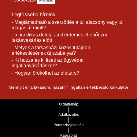
+36-30-328-
Mutasd
Legfrissebb híreink
- Megtámadható a szerződés a túl alacsony vagy túl
magas ár miatt?
- 5 praktikus dolog, amit érdemes ellenőrizni
lakásvásárlás előtt
- Melyek a társasházi közös tulajdon
értékesítésének új szabályai?
- Ki hozza és ki fizeti az ügyvédet
ingatlanvásárláskor?
- Hogyan örökölhet az élettárs?
Mennyit ér a lakásom, házam? Ingatlan értékbecslő kalkulátor
Oldaltérkép
Adatkezelés
Panaszbejelentés
Kapcsolat