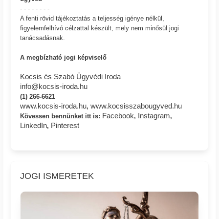
- - - - - - - -
A fenti rövid tájékoztatás a teljesség igénye nélkül,
figyelemfelhívó célzattal készült, mely nem minősül jogi
tanácsadásnak.
A megbízható jogi képviselő
Kocsis és Szabó Ügyvédi Iroda
info@kocsis-iroda.hu
(1) 266-6621
www.kocsis-iroda.hu
www.kocsisszabougyved.hu
,
Facebook
Instagram
Kövessen bennünket itt is:
,
,
LinkedIn
Pinterest
,
JOGI ISMERETEK