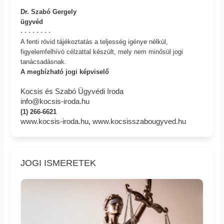
Dr. Szabó Gergely
ügyvéd
- - - - - - - -
A fenti rövid tájékoztatás a teljesség igénye nélkül,
figyelemfelhívó célzattal készült, mely nem minősül jogi
tanácsadásnak.
A megbízható jogi képviselő
Kocsis és Szabó Ügyvédi Iroda
info@kocsis-iroda.hu
(1) 266-6621
www.kocsis-iroda.hu
www.kocsisszabougyved.hu
,
JOGI ISMERETEK