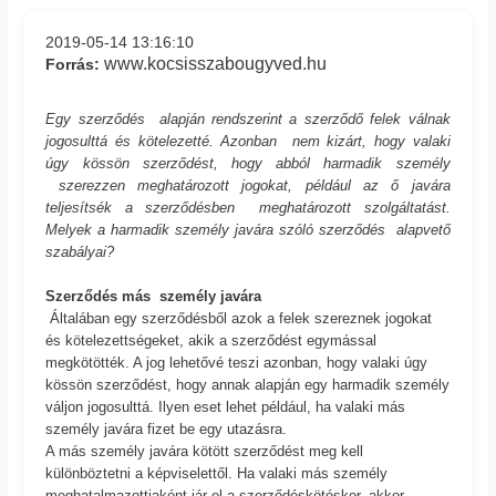
2019-05-14 13:16:10
www.kocsisszabougyved.hu
Forrás:
Egy szerződés alapján rendszerint a szerződő felek válnak
jogosulttá és kötelezetté. Azonban nem kizárt, hogy valaki
úgy kössön szerződést, hogy abból harmadik személy
szerezzen meghatározott jogokat, például az ő javára
teljesítsék a szerződésben meghatározott szolgáltatást.
Melyek a harmadik személy javára szóló szerződés alapvető
szabályai?
Szerződés más személy javára
Általában egy szerződésből azok a felek szereznek jogokat
és kötelezettségeket, akik a szerződést egymással
megkötötték. A jog lehetővé teszi azonban, hogy valaki úgy
kössön szerződést, hogy annak alapján egy harmadik személy
váljon jogosulttá. Ilyen eset lehet például, ha valaki más
személy javára fizet be egy utazásra.
A más személy javára kötött szerződést meg kell
különböztetni a képviselettől. Ha valaki más személy
meghatalmazottjaként jár el a szerződéskötéskor, akkor