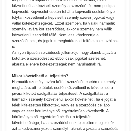
közvetlenül a képviselt személy a szerződő fél, nem pedig a
képviselő. Képviselet esetén tehát a képviselő cselekménye
folytán közvetlenül a képviselt személy szerez jogokat vagy
vállal kötelezettségeket. Ezzel szemben, ha valaki harmadik
személy javára köt szerződést, akkor e személy nem válik
közvetlenül szerződő féllé. Nem lesz kötelezettje a
szerződésnek, és jogok is meghatározott feltételekkel szállnak
rá.
Az ilyen típusú szerződések jellemzője, hogy akinek a javára
kötötték a szerződést az ebből csak jogokat szerezhet,
akarata ellenére kötelezettségek nem hárulhatnak rá.
Mikor követelhető a teljesítés?
Harmadik személy javára kötött szerződés esetén e személy
meghatározott feltételek esetén közvetlenül is követelheti a
javára kikötött szolgáltatás teljesítését. A szolgáltatást a
harmadik személy közvetlenül akkor követelheti, ha e jogát a
felek kifejezetten kikötötték, vagy ez a szerződés céljából
vagy az eset körülményeiből egyértelműen következik. A
körülményekből egyértelmű például a teljesítés
követehetősége, ha a szerződésben kifejezetten megjelölték
azt a kedvezményezett személyt, akinek a javára a szerződés