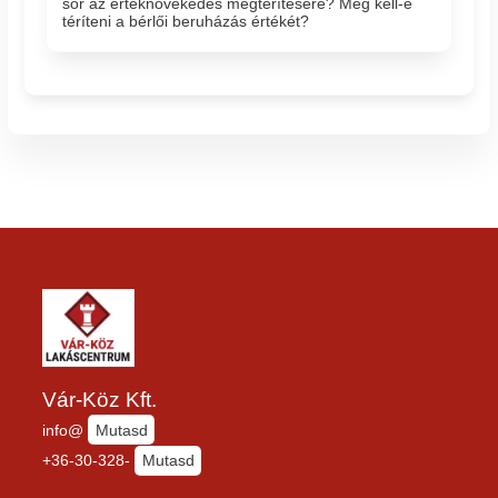
sor az értéknövekedés megtérítésére? Meg kell-e
téríteni a bérlői beruházás értékét?
Vár-Köz Kft.
info@
Mutasd
+36-30-328-
Mutasd