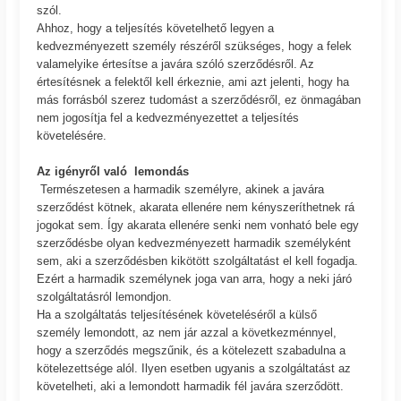
szól.
Ahhoz, hogy a teljesítés követelhető legyen a
kedvezményezett személy részéről szükséges, hogy a felek
valamelyike értesítse a javára szóló szerződésről. Az
értesítésnek a felektől kell érkeznie, ami azt jelenti, hogy ha
más forrásból szerez tudomást a szerződésről, ez önmagában
nem jogosítja fel a kedvezményezettet a teljesítés
követelésére.
Az igényről való lemondás
Természetesen a harmadik személyre, akinek a javára
szerződést kötnek, akarata ellenére nem kényszeríthetnek rá
jogokat sem. Így akarata ellenére senki nem vonható bele egy
szerződésbe olyan kedvezményezett harmadik személyként
sem, aki a szerződésben kikötött szolgáltatást el kell fogadja.
Ezért a harmadik személynek joga van arra, hogy a neki járó
szolgáltatásról lemondjon.
Ha a szolgáltatás teljesítésének követeléséről a külső
személy lemondott, az nem jár azzal a következménnyel,
hogy a szerződés megszűnik, és a kötelezett szabadulna a
kötelezettsége alól. Ilyen esetben ugyanis a szolgáltatást az
követelheti, aki a lemondott harmadik fél javára szerződött.