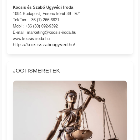
Kocsis és Szabó Ügyvédi Iroda
1094 Budapest, Ferenc körút 39. IV/1.
Tel/Fax: +36 (1) 266-6621
Mobil: +36 (30) 692-9392
E-mail: marketing@kocsis-iroda.hu
www.kocsis-iroda.hu
https://kocsisszabougyved.hu/
JOGI ISMERETEK