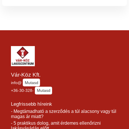
Vár-Köz Kft.
info@
Mutasd
+36-30-328-
Mutasd
Legfrissebb híreink
- Megtámadható a szerződés a túl alacsony vagy túl
magas ár miatt?
- 5 praktikus dolog, amit érdemes ellenőrizni
lakásvásárlás előtt