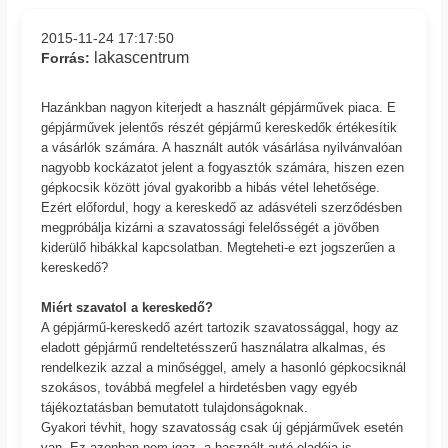
2015-11-24 17:17:50
lakascentrum
Forrás:
Hazánkban nagyon kiterjedt a használt gépjárművek piaca. E
gépjárművek jelentős részét gépjármű kereskedők értékesítik
a vásárlók számára. A használt autók vásárlása nyilvánvalóan
nagyobb kockázatot jelent a fogyasztók számára, hiszen ezen
gépkocsik között jóval gyakoribb a hibás vétel lehetősége.
Ezért előfordul, hogy a kereskedő az adásvételi szerződésben
megpróbálja kizárni a szavatossági felelősségét a jövőben
kiderülő hibákkal kapcsolatban. Megteheti-e ezt jogszerűen a
kereskedő?
Miért szavatol a kereskedő?
A gépjármű-kereskedő azért tartozik szavatossággal, hogy az
eladott gépjármű rendeltetésszerű használatra alkalmas, és
rendelkezik azzal a minőséggel, amely a hasonló gépkocsiknál
szokásos, továbbá megfelel a hirdetésben vagy egyéb
tájékoztatásban bemutatott tulajdonságoknak.
Gyakori tévhit, hogy szavatosság csak új gépjárművek esetén
van. Ez azonban nem igaz, a használt autó eladója is