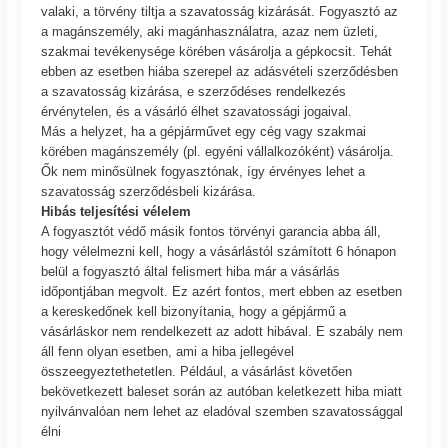
valaki, a törvény tiltja a szavatosság kizárását. Fogyasztó az
a magánszemély, aki magánhasználatra, azaz nem üzleti,
szakmai tevékenysége körében vásárolja a gépkocsit. Tehát
ebben az esetben hiába szerepel az adásvételi szerződésben
a szavatosság kizárása, e szerződéses rendelkezés
érvénytelen, és a vásárló élhet szavatossági jogaival.
Más a helyzet, ha a gépjárművet egy cég vagy szakmai
körében magánszemély (pl. egyéni vállalkozóként) vásárolja.
Ők nem minősülnek fogyasztónak, így érvényes lehet a
szavatosság szerződésbeli kizárása.
Hibás teljesítési vélelem
A fogyasztót védő másik fontos törvényi garancia abba áll,
hogy vélelmezni kell, hogy a vásárlástól számított 6 hónapon
belül a fogyasztó által felismert hiba már a vásárlás
időpontjában megvolt. Ez azért fontos, mert ebben az esetben
a kereskedőnek kell bizonyítania, hogy a gépjármű a
vásárláskor nem rendelkezett az adott hibával. E szabály nem
áll fenn olyan esetben, ami a hiba jellegével
összeegyeztethetetlen. Például, a vásárlást követően
bekövetkezett baleset során az autóban keletkezett hiba miatt
nyilvánvalóan nem lehet az eladóval szemben szavatossággal
élni