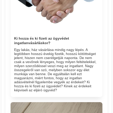
Ki hozza és ki fizeti az ügyvédet
ingatlanvásárláskor?
Egy lakás, ház vásárlása mindig nagy lépés. A
legtöbben hosszú évekig fizetik, hosszú kötöttséget
jelent, hiszen nem cserélgetjük naponta. De nem
csak a vevőnek lényeges, hogy milyen feltételekkel,
milyen szerződéssel veszi meg az ingatlant. Nagy
összegekről van szó, melyben sokszor egy élet
munkája van benne. De egyáltalán kell ezt
magyarázni, miért fontos, hogy az ingatlan
adásvételnél figyelembe vegyék az érdekeit? Ki
hozza és ki fizeti az ügyvédet? Kinek az érdekeit
képviseli az eljáró ügyvéd?