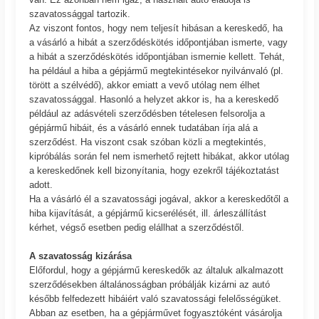
szavatossággal tartozik.
Az viszont fontos, hogy nem teljesít hibásan a kereskedő, ha
a vásárló a hibát a szerződéskötés időpontjában ismerte, vagy
a hibát a szerződéskötés időpontjában ismernie kellett. Tehát,
ha például a hiba a gépjármű megtekintésekor nyilvánvaló (pl.
törött a szélvédő), akkor emiatt a vevő utólag nem élhet
szavatossággal. Hasonló a helyzet akkor is, ha a kereskedő
például az adásvételi szerződésben tételesen felsorolja a
gépjármű hibáit, és a vásárló ennek tudatában írja alá a
szerződést. Ha viszont csak szóban közli a megtekintés,
kipróbálás során fel nem ismerhető rejtett hibákat, akkor utólag
a kereskedőnek kell bizonyítania, hogy ezekről tájékoztatást
adott.
Ha a vásárló él a szavatossági jogával, akkor a kereskedőtől a
hiba kijavítását, a gépjármű kicserélését, ill. árleszállítást
kérhet, végső esetben pedig elállhat a szerződéstől.
A szavatosság kizárása
Előfordul, hogy a gépjármű kereskedők az általuk alkalmazott
szerződésekben általánosságban próbálják kizárni az autó
később felfedezett hibáiért való szavatossági felelősségüket.
Abban az esetben, ha a gépjárművet fogyasztóként vásárolja