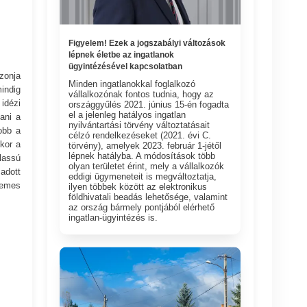
Figyelem! Ezek a jogszabályi változások
lépnek életbe az ingatlanok
ügyintézésével kapcsolatban
zonja
Minden ingatlanokkal foglalkozó
indig
vállalkozónak fontos tudnia, hogy az
idézi
országgyűlés 2021. június 15-én fogadta
el a jelenleg hatályos ingatlan
ani a
nyilvántartási törvény változtatásait
obb a
célzó rendelkezéseket (2021. évi C.
kor a
törvény), amelyek 2023. február 1-jétől
lépnek hatályba. A módosítások több
lassú
olyan területet érint, mely a vállalkozók
adott
eddigi ügymeneteit is megváltoztatja,
rdemes
ilyen többek között az elektronikus
földhivatali beadás lehetősége, valamint
az ország bármely pontjából elérhető
ingatlan-ügyintézés is.