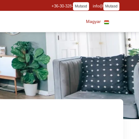
+36-30-328-
info@
Mutasd
Mutasd
Magyar