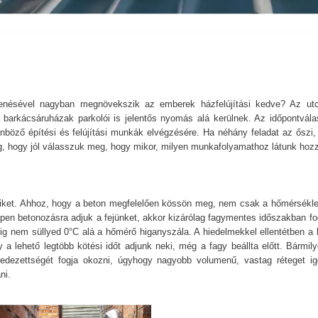
lenésével nagyban megnövekszik az emberek házfelújítási kedve? Az ut
arkácsáruházak parkolói is jelentős nyomás alá kerülnek. Az időpontvála
önböző építési és felújítási munkák elvégzésére. Ha néhány feladat az őszi,
yeg, hogy jól válasszuk meg, hogy mikor, milyen munkafolyamathoz látunk hoz
iket. Ahhoz, hogy a beton megfelelően kössön meg, nem csak a hőmérsékle
ppen betonozásra adjuk a fejünket, akkor kizárólag fagymentes időszakban fo
ig nem süllyed 0°C alá a hőmérő higanyszála. A hiedelmekkel ellentétben a 
y a lehető legtöbb kötési időt adjunk neki, még a fagy beállta előtt. Bármil
edezettségét fogja okozni, úgyhogy nagyobb volumenű, vastag réteget ig
ni.