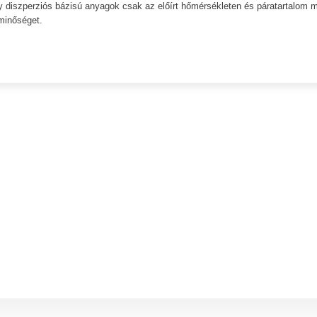
diszperziós bázisú anyagok csak az előírt hőmérsékleten és páratartalom me
gminőséget.