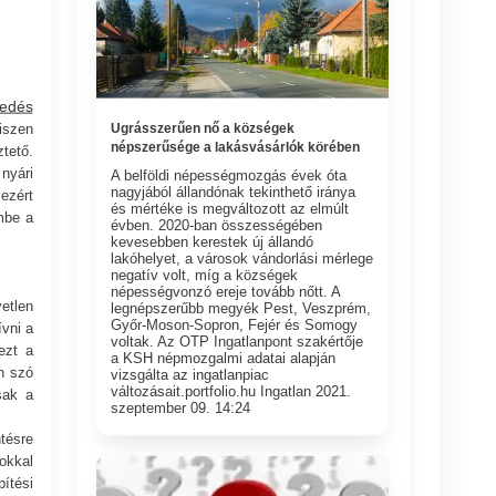
fedés
hiszen
Ugrásszerűen nő a községek
népszerűsége a lakásvásárlók körében
tető.
nyári
A belföldi népességmozgás évek óta
nagyjából állandónak tekinthető iránya
ezért
és mértéke is megváltozott az elmúlt
mbe a
évben. 2020-ban összességében
kevesebben kerestek új állandó
lakóhelyet, a városok vándorlási mérlege
negatív volt, míg a községek
népességvonzó ereje tovább nőtt. A
etlen
legnépszerűbb megyék Pest, Veszprém,
Győr-Moson-Sopron, Fejér és Somogy
ívni a
voltak. Az OTP Ingatlanpont szakértője
ezt a
a KSH népmozgalmi adatai alapján
n szó
vizsgálta az ingatlanpiac
változásait.portfolio.hu Ingatlan 2021.
sak a
szeptember 09. 14:24
tésre
okkal
ítési