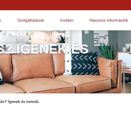
k
Szolgáltatások
Irodám
Hasznos információk
S? IGENEK ÉS
jítás? Igenek és nemek.