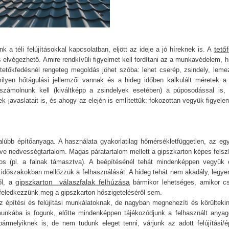
tető
 a téli felújításokkal kapcsolatban, eljött az ideje a jó híreknek is. A
s elvégezhető. Amire rendkívüli figyelmet kell fordítani az a munkavédelem, 
tetőkfedésnél rengeteg megoldás jöhet szóba: lehet cserép, zsindely, lemez
milyen hőtágulási jellemzői vannak és a hideg időben kalkulált méretek a 
számolnunk kell (kiváltképp a zsindelyek esetében) a púposodással is, 
javaslatait is, és ahogy az elején is említettük: fokozottan vegyük figyele
lúbb építőanyaga. A használata gyakorlatilag hőmérsékletfüggetlen, az egy
letve nedvességtartalom. Magas páratartalom mellett a gipszkarton képes felsz
mos (pl. a falnak támasztva). A beépítésénél tehát mindenképpen vegyük 
ó időszakokban mellőzzük a felhasználását. A hideg tehát nem akadály, legye
gipszkarton válaszfalak felhúzása
ől, a
bármikor lehetséges, amikor c
ne feledkezzünk meg a gipszkarton hőszigeteléséről sem.
z építési és felújítási munkálatoknak, de nagyban megnehezíti és körültekin
unkába is fogunk, előtte mindenképpen tájékozódjunk a felhasznált anyag
bármelyiknek is, de nem tudunk eleget tenni, várjunk az adott felújítási/ép