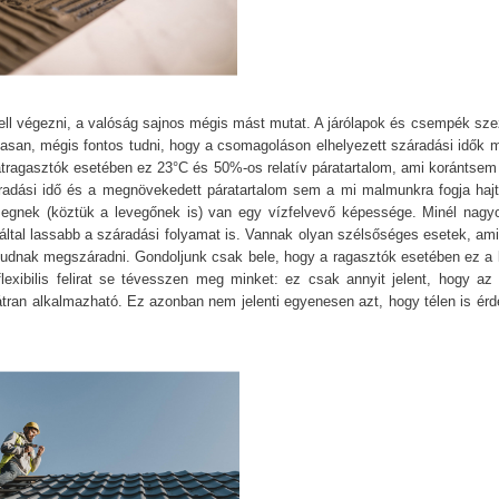
ll végezni, a valóság sajnos mégis mást mutat. A járólapok és csempék sze
asan, mégis fontos tudni, hogy a csomagoláson elhelyezett száradási idők m
atragasztók esetében ez 23°C és 50%-os relatív páratartalom, ami korántsem 
radási idő és a megnövekedett páratartalom sem a mi malmunkra fogja hajt
egnek (köztük a levegőnek is) van egy vízfelvevő képessége. Minél nagy
záltal lassabb a száradási folyamat is. Vannak olyan szélsőséges esetek, ami
 tudnak megszáradni. Gondoljunk csak bele, hogy a ragasztók esetében ez a 
lexibilis felirat se tévesszen meg minket: ez csak annyit jelent, hogy az 
is bátran alkalmazható. Ez azonban nem jelenti egyenesen azt, hogy télen is é