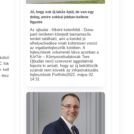
Jó, hogy sok új lakás épül, de van egy
dolog, amire sokkal jobban kellene
figyelni
Az újbudai - főként kelenföldi - Duna-
parti területen kiterjedt barnamezős
terület található, ami a kerület jó
elhelyezkedése miatt különösen vonzó
az ingatlanfejlesztők körében. A
fejlesztések volumenét látva azonban a
KörTér – Környezettudatosak Tere
külső
Újbudán nevű szervezet aggodalmát
C fok
fejezte ki amiatt, hogy az új beköltözők
 kell
számát nem követik az infrastrukturális
fejlesztések.Portfolio2022. május 02.
 lesz
14:31