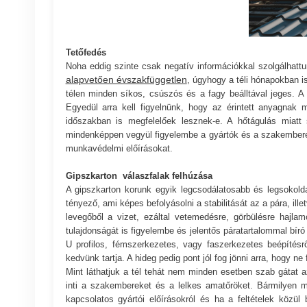
Tetőfedés
Noha eddig szinte csak negatív információkkal szolgálhattunk
alapvetően évszakfüggetlen
, úgyhogy a téli hónapokban i
télen minden síkos, csúszós és a fagy beálltával jeges. A 
Egyedül arra kell figyelnünk, hogy az érintett anyagnak 
időszakban is megfelelőek lesznek-e. A hőtágulás miatt 
mindenképpen vegyül figyelembe a gyártók és a szakemberek 
munkavédelmi előírásokat.
Gipszkarton válaszfalak felhúzása
A gipszkarton korunk egyik legcsodálatosabb és legsokolda
tényező, ami képes befolyásolni a stabilitását az a pára, il
levegőből a vizet, ezáltal vetemedésre, görbülésre hajla
tulajdonságát is figyelembe és jelentős páratartalommal bír
U profilos, fémszerkezetes, vagy faszerkezetes beépítésr
kedvünk tartja. A hideg pedig pont jól fog jönni arra, hogy 
Mint láthatjuk a tél tehát nem minden esetben szab gátat a
inti a szakembereket és a lelkes amatőröket. Bármilyen m
kapcsolatos gyártói előírásokról és ha a feltételek közül 