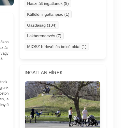
Használt ingatlanok (9)
Külföldi ingatlanpiac (1)
Gazdaság (134)
Lakberendezés (7)
cákon
MIOSZ hírlevél és belső oldal (1)
sztás
 vagy
zá.
INGATLAN HÍREK
tnek,
gjunk
beton
yen, a
énylő