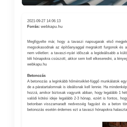
2021-09-27 14:06:13
webkapu.hu
Forrás:
Megfigyelte már, hogy a tavaszi napsugarak első megje
megsokasodnak az építőanyaggal megrakott furgonok és a b
nem véletlen: a tavaszi-nyári időszak a legideálisabb a kül
téli hónapokra csúszott, akkor sem kell elkeseredni, a lén
webkapu.hu
Betonozás
A betonozás a leginkább hőmérséklet-függő munkálatok egy
de a páratartalomnak is ideálisnak kell lennie. Ha mindenké
hozzá, amikor biztosak vagyunk abban, hogy legalább 1 hét
valódi kötési ideje legalább 2-3 hónap, ezért is fontos, hog
betonban visszamaradt nedvesség fagyást és a beton tör
betonozás esetén érdemes ezt a tavaszi hónapokra halaszta