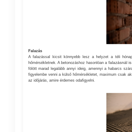
Falazás
A falazással kicsit könnyebb lesz a helyzet a téli hón
falazásnál is
hőmérsékletnek. A betonozáshoz hasonlóan a
fölött marad legalább annyi ideig, amennyi a habarcs szár
figyelembe venni a külső hőmérsékletet, maximum csak akk
az időjárás, amire érdemes odafigyelni.