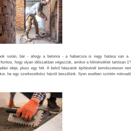
apok során, bár - ahogy a betonra - a habarcsra is nagy hatása van a 
 fontos
, hogy olyan időszakban végezzük, amikor a hőmérséklet tartósan 1°
adási ideje, plusz egy hét. A belső falazatok építésénél természetesen nem
or, ha egy szerkezetkész házról beszélünk. Ilyen esetben szintén mérvadó