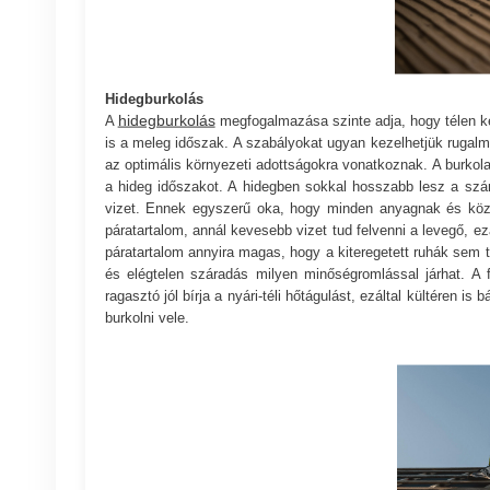
Hidegburkolás
hidegburkolás
A
megfogalmazása szinte adja, hogy télen ke
is a meleg időszak. A szabályokat ugyan kezelhetjük rugalm
az optimális környezeti adottságokra vonatkoznak. A burkol
a hideg időszakot. A hidegben sokkal hosszabb lesz a szá
vizet. Ennek egyszerű oka, hogy minden anyagnak és köz
páratartalom, annál kevesebb vizet tud felvenni a levegő, e
páratartalom annyira magas, hogy a kiteregetett ruhák sem
és elégtelen száradás milyen minőségromlással járhat. A f
ragasztó jól bírja a nyári-téli hőtágulást, ezáltal kültéren 
burkolni vele.