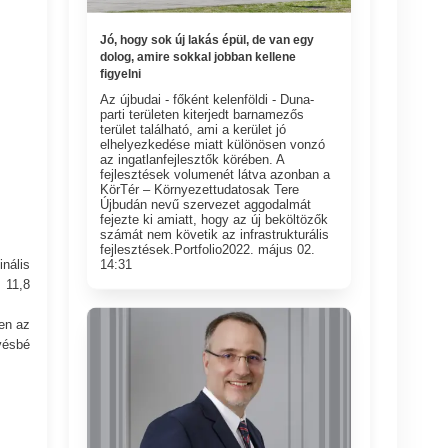
Jó, hogy sok új lakás épül, de van egy
dolog, amire sokkal jobban kellene
figyelni
Az újbudai - főként kelenföldi - Duna-
parti területen kiterjedt barnamezős
terület található, ami a kerület jó
elhelyezkedése miatt különösen vonzó
az ingatlanfejlesztők körében. A
fejlesztések volumenét látva azonban a
KörTér – Környezettudatosak Tere
Újbudán nevű szervezet aggodalmát
fejezte ki amiatt, hogy az új beköltözők
számát nem követik az infrastrukturális
fejlesztések.Portfolio2022. május 02.
nális
14:31
 11,8
en az
vésbé