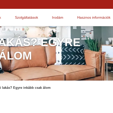
k
Szolgáltatások
Irodám
Hasznos információk
LAKÁS? EGYRE
 ÁLOM
ti lakás? Egyre inkább csak álom