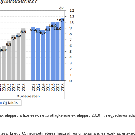
k alapján, a fizetések nettó átlagkeresetek alapján. 2018 II. negyedéves ada
 teszi ki egy 65 négyzetméteres használt és új lakás ára, és ezek az értéke