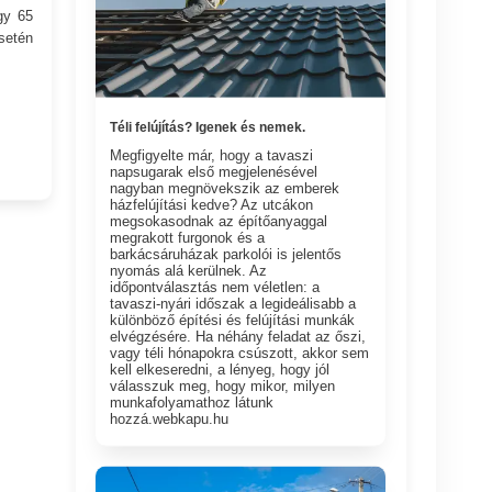
gy 65
setén
Téli felújítás? Igenek és nemek.
Megfigyelte már, hogy a tavaszi
napsugarak első megjelenésével
nagyban megnövekszik az emberek
házfelújítási kedve? Az utcákon
megsokasodnak az építőanyaggal
megrakott furgonok és a
barkácsáruházak parkolói is jelentős
nyomás alá kerülnek. Az
időpontválasztás nem véletlen: a
tavaszi-nyári időszak a legideálisabb a
különböző építési és felújítási munkák
elvégzésére. Ha néhány feladat az őszi,
vagy téli hónapokra csúszott, akkor sem
kell elkeseredni, a lényeg, hogy jól
válasszuk meg, hogy mikor, milyen
munkafolyamathoz látunk
hozzá.webkapu.hu