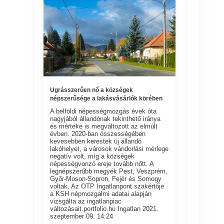
Ugrásszerűen nő a községek
népszerűsége a lakásvásárlók körében
A belföldi népességmozgás évek óta
nagyjából állandónak tekinthető iránya
és mértéke is megváltozott az elmúlt
évben. 2020-ban összességében
kevesebben kerestek új állandó
lakóhelyet, a városok vándorlási mérlege
negatív volt, míg a községek
népességvonzó ereje tovább nőtt. A
legnépszerűbb megyék Pest, Veszprém,
Győr-Moson-Sopron, Fejér és Somogy
voltak. Az OTP Ingatlanpont szakértője
a KSH népmozgalmi adatai alapján
vizsgálta az ingatlanpiac
változásait.portfolio.hu Ingatlan 2021.
szeptember 09. 14:24