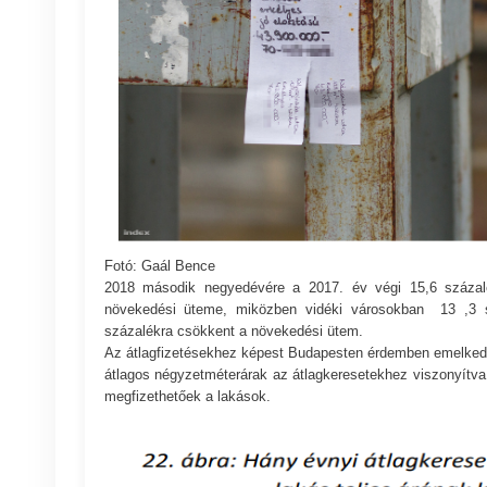
Fotó: Gaál Bence
2018 második negyedévére a 2017. év végi 15,6 százalé
növekedési üteme, miközben vidéki városokban 13 ,3 sz
százalékra csökkent a növekedési ütem.
Az átlagfizetésekhez képest Budapesten érdemben emelkedt
átlagos négyzetméterárak az átlagkeresetekhez viszonyítv
megfizethetőek a lakások.