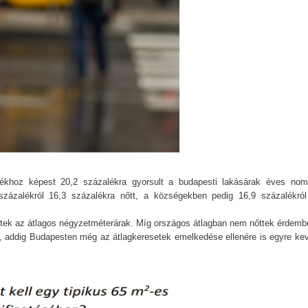
khoz képest 20,2 százalékra gyorsult a budapesti lakásárak éves nomi
ázalékról 16,3 százalékra nőtt, a községekben pedig 16,9 százalékról
ek az átlagos négyzetméterárak. Míg országos átlagban nem nőttek érdemb
a, addig Budapesten még az átlagkeresetek emelkedése ellenére is egyre ke