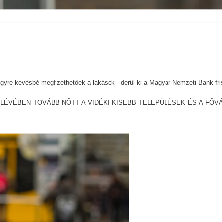
gyre kevésbé megfizethetőek a lakások - derül ki a Magyar Nemzeti Bank fri
FÉLÉVÉBEN TOVÁBB NŐTT A VIDÉKI KISEBB TELEPÜLÉSEK ÉS A FŐV