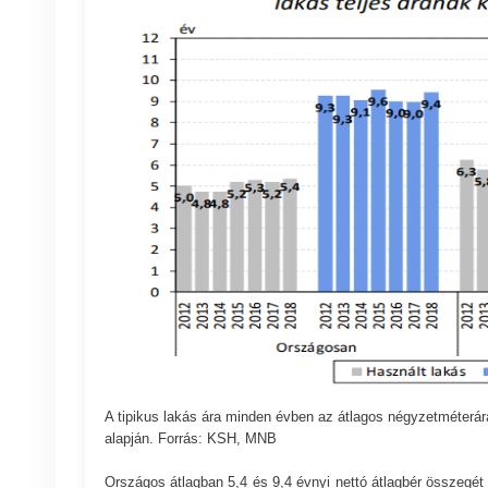
A tipikus lakás ára minden évben az átlagos négyzetméterára
alapján. Forrás: KSH, MNB
Országos átlagban 5,4 és 9,4 évnyi nettó átlagbér összegét