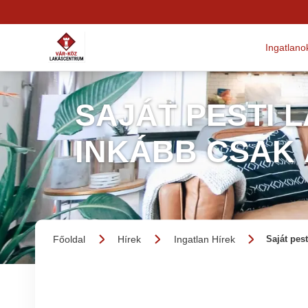
Ingatlano
SAJÁT PESTI 
INKÁBB CSAK
Főoldal
Hírek
Ingatlan Hírek
Saját pes