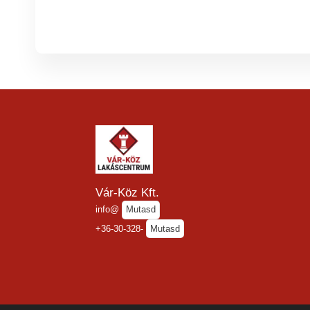
Vár-Köz Kft.
info@
Mutasd
+36-30-328-
Mutasd