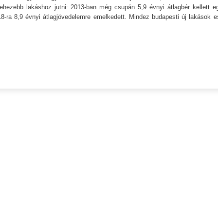
hezebb lakáshoz jutni: 2013-ban még csupán 5,9 évnyi átlagbér kellett e
-ra 8,9 évnyi átlagjövedelemre emelkedett. Mindez budapesti új lakások e