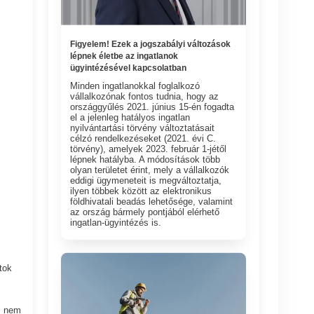
Figyelem! Ezek a jogszabályi változások
lépnek életbe az ingatlanok
ügyintézésével kapcsolatban
Minden ingatlanokkal foglalkozó
vállalkozónak fontos tudnia, hogy az
országgyűlés 2021. június 15-én fogadta
el a jelenleg hatályos ingatlan
nyilvántartási törvény változtatásait
célzó rendelkezéseket (2021. évi C.
törvény), amelyek 2023. február 1-jétől
lépnek hatályba. A módosítások több
olyan területet érint, mely a vállalkozók
eddigi ügymeneteit is megváltoztatja,
ilyen többek között az elektronikus
földhivatali beadás lehetősége, valamint
az ország bármely pontjából elérhető
ingatlan-ügyintézés is.
tok
k nem