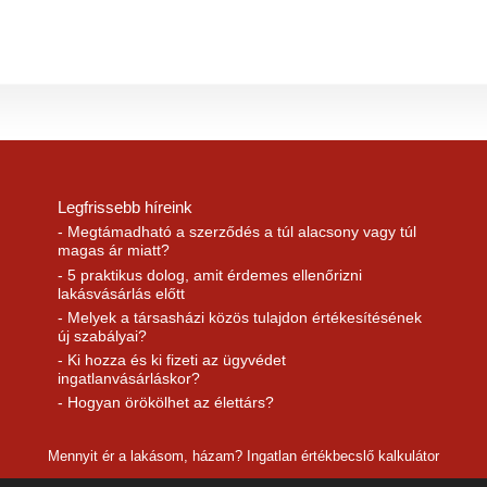
Legfrissebb híreink
- Megtámadható a szerződés a túl alacsony vagy túl
magas ár miatt?
- 5 praktikus dolog, amit érdemes ellenőrizni
lakásvásárlás előtt
- Melyek a társasházi közös tulajdon értékesítésének
új szabályai?
- Ki hozza és ki fizeti az ügyvédet
ingatlanvásárláskor?
- Hogyan örökölhet az élettárs?
Mennyit ér a lakásom, házam? Ingatlan értékbecslő kalkulátor