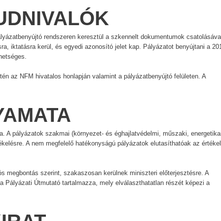
UDNIVALÓK
pályázatbenyújtó rendszeren keresztül a szkennelt dokumentumok csatolásáva
a, iktatásra kerül, és egyedi azonosító jelet kap. Pályázatot benyújtani a 20
lehetséges.
én az NFM hivatalos honlapján valamint a pályázatbenyújtó felületen. A
LYAMATA
a. A pályázatok szakmai (környezet- és éghajlatvédelmi, műszaki, energetikai
kelésre. A nem megfelelő hatékonyságú pályázatok elutasíthatóak az értékel
iós megbontás szerint, szakaszosan kerülnek miniszteri előterjesztésre. A
 a Pályázati Útmutató tartalmazza, mely elválaszthatatlan részét képezi a