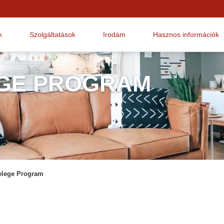
k
Szolgáltatások
Irodám
Hasznos információk
GE PROGRAM
elege Program