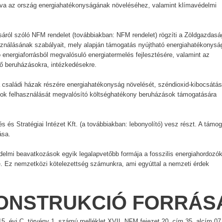
árulva az ország energiahatékonyságának növeléséhez, valamint klímavédelmi
ásáról szóló NFM rendelet (továbbiakban: NFM rendelet) rögzíti a Zöldgazdasá
asználásának szabályait, mely alapján támogatás nyújtható energiahatékonysá
energiaforrásból megvalósuló energiatermelés fejlesztésére, valamint az
 beruházásokra, intézkedésekre.
 családi házak részére energiahatékonyság növelését, széndioxid-kibocsátás
sok felhasználását megvalósító költséghatékony beruházások támogatására
s és Stratégiai Intézet Kft. (a továbbiakban: lebonyolító) vesz részt. A támo
tása.
elmi beavatkozások egyik legalapvetőbb formája a fosszilis energiahordozók
Ez nemzetközi kötelezettség számunkra, ami egyúttal a nemzeti érdek
 KONSTRUKCIÓ FORRÁS
5. évi C. törvény 1. számú melléklet XVII. NFM fejezet 20. cím 35. alcím 07