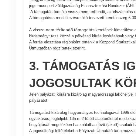
jogcímcsoport Zöldgazdaság Finanszírozási Rendszer (ÁHT: 3
A támogatás formája vissza nem térítendő, az elszámolás el
A támogatásra rendelkezésre álló tervezett keretösszeg 5.000.
vissza nem térítendő támogatás
A
keretének kimerülése e
hirdetményt tesz közzé a pályázati kiírás lezárásának vagy 
A forrás elosztása régiónként történik a Központi Statisztik
Útmutatóban rögzítettek szerint.
3. TÁMOGATÁS I
JOGOSULTAK K
Jelen pályázati kiírásra kizárólag magyarországi lakóhelly
pályázatot.
Támogatást kizárólag hagyományos technológiával 1996 előtt 
egylakásos, legfeljebb 135 m 2 fűtött alapterülettel rendelk
benyújtását megelőzően használatban lévő (lakott) családi h
A jogosultsági feltételeket a Pályázati Útmutató tartalmazza