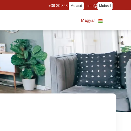
+36-30-328-
info@
Mutasd
Mutasd
Magyar