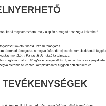
 ELNYERHETŐ
sel kerül meghatározásra, mely alapján a megítélt összeg a kifizethető
lfogadását követő finanszírozású támogatás.
em térítendő támogatás, a megvalósítandó fejlesztés komplexitásától függőe
ogatás mértékét a Pályázati Útmutató tartalmazza.
den megtakarítható CO2 kg/év egységre 900,- Ft; azzal, hogy az igényelhető
egvalósítandó fejlesztés komplexitásától függően épületenként és
Ó TEVÉKENYSÉGEK
ő, épületenergetikai korszerűsítés megvalósítását célzó beruházások