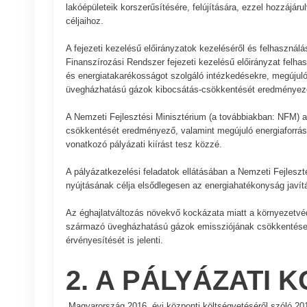
lakóépületeik korszerűsítésére, felújítására, ezzel hozzáj
céljaihoz.
A fejezeti kezelésű előirányzatok kezeléséről és felhasznál
Finanszírozási Rendszer fejezeti kezelésű előirányzat felh
és energiatakarékosságot szolgáló intézkedésekre, megújuló 
üvegházhatású gázok kibocsátás-csökkentését eredményező
A Nemzeti Fejlesztési Minisztérium (a továbbiakban: NFM) a
csökkentését eredményező, valamint megújuló energiaforrá
vonatkozó pályázati kiírást tesz közzé.
A pályázatkezelési feladatok ellátásában a Nemzeti Fejleszté
nyújtásának célja elsődlegesen az energiahatékonyság javí
Az éghajlatváltozás növekvő kockázata miatt a környezetvéd
származó üvegházhatású gázok emissziójának csökkentése. 
érvényesítését is jelenti.
2. A PÁLYÁZATI
Magyarország 2016. évi központi költségvetéséről szóló 201