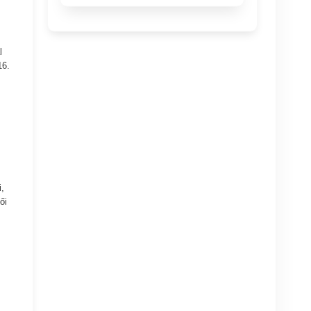
l
16.
,
ői