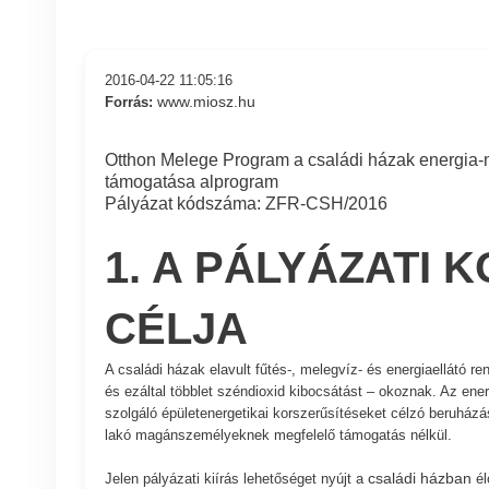
2016-04-22 11:05:16
www.miosz.hu
Forrás:
Otthon Melege Program a családi házak energia-m
támogatása alprogram
Pályázat kódszáma: ZFR-CSH/2016
1. A PÁLYÁZATI 
CÉLJA
A családi házak elavult fűtés-, melegvíz- és energiaellátó 
és ezáltal többlet széndioxid kibocsátást – okoznak. Az e
szolgáló épületenergetikai korszerűsítéseket célzó beruházá
lakó magánszemélyeknek megfelelő támogatás nélkül.
családi házban
Jelen pályázati kiírás lehetőséget nyújt a
él