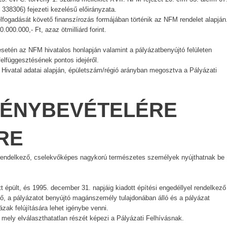
38306) fejezeti kezelésű előirányzata.
fogadását követő finanszírozás formájában történik az NFM rendelet alapján
000.000,- Ft, azaz ötmilliárd forint.
setén az NFM hivatalos honlapján valamint a pályázatbenyújtó felületen
felfüggesztésének pontos idejéről.
ai Hivatal adatai alapján, épületszám/régió arányban megosztva a Pályázati
GÉNYBEVÉTELÉRE
ÖRE
el rendelkező, cselekvőképes nagykorú természetes személyek nyújthatnak be
épült, és 1995. december 31. napjáig kiadott építési engedéllyel rendelkező
ező, a pályázatot benyújtó magánszemély tulajdonában álló és a pályázat
ázak felújítására lehet igénybe venni.
, mely elválaszthatatlan részét képezi a Pályázati Felhívásnak.