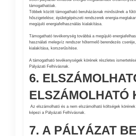
támogathatóak.
Többek között támogatható beruházásnak minősülnek a fűtött
hőszigetelése; épületgépészeti rendszerek energia-megtakarí
megújuló energiafelhasználás kialakítása.
Támogatható tevékenység továbbá a megújuló energiafelhaszná
használati melegvíz rendszer hőtermelő berendezés cseréje,
kialakítása, korszerűsítése.
A támogatható tevékenységek körének részletes ismertetését
Pályázati Felhívásnak.
6. ELSZÁMOLHAT
ELSZÁMOLHATÓ
Az elszámolható és a nem elszámolható költségek körének ré
képezi a Pályázati Felhívásnak.
7. A PÁLYÁZAT 