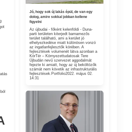
Jó, hogy sok új lakás épül, de van egy
dolog, amire sokkal jobban kellene
g
figyelni
got
Az újbudai - főként kelenföldi - Duna-
parti területen kiterjedt barnamezős
terület található, ami a kerület jó
elhelyezkedése miatt különösen vonzó
az ingatlanfejlesztők körében. A
fejlesztések volumenét látva azonban a
KörTér – Környezettudatosak Tere
Újbudán nevű szervezet aggodalmát
fejezte ki amiatt, hogy az új beköltözők
számát nem követik az infrastrukturális
fejlesztések.Portfolio2022. május 02.
gatás
14:31
ból
A
.