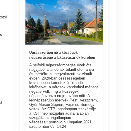
kozó
és
Ugrásszerűen nő a községek
népszerűsége a lakásvásárlók körében
A belföldi népességmozgás évek óta
nagyjából állandónak tekinthető iránya
és mértéke is megváltozott az elmúlt
évben. 2020-ban összességében
kevesebben kerestek új állandó
lakóhelyet, a városok vándorlási mérlege
negatív volt, míg a községek
népességvonzó ereje tovább nőtt. A
legnépszerűbb megyék Pest, Veszprém,
ét
Győr-Moson-Sopron, Fejér és Somogy
voltak. Az OTP Ingatlanpont szakértője
a KSH népmozgalmi adatai alapján
vizsgálta az ingatlanpiac
változásait.portfolio.hu Ingatlan 2021.
szeptember 09. 14:24