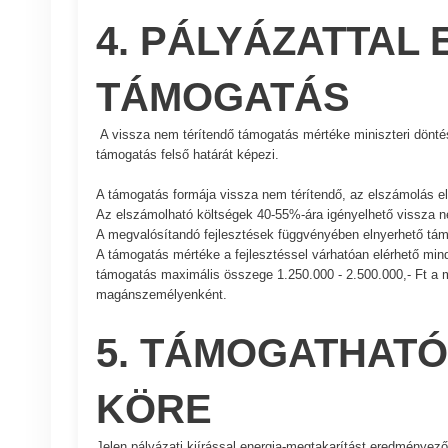
4. PÁLYÁZATTAL
TÁMOGATÁS
A vissza nem térítendő támogatás mértéke miniszteri döntés
támogatás felső határát képezi.
A támogatás formája vissza nem térítendő, az elszámolás e
Az elszámolható költségek 40-55%-ára igényelhető vissza n
A megvalósítandó fejlesztések függvényében elnyerhető tám
A támogatás mértéke a fejlesztéssel várhatóan elérhető min
támogatás maximális összege 1.250.000 - 2.500.000,- Ft a m
magánszemélyenként.
5. TÁMOGATHAT
KÖRE
Jelen pályázati kiírással energia-megtakarítást eredményez