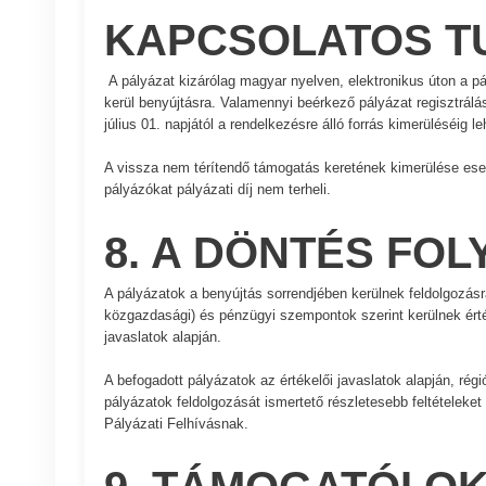
KAPCSOLATOS T
A pályázat kizárólag magyar nyelven, elektronikus úton a 
kerül benyújtásra. Valamennyi beérkező pályázat regisztrálásr
július 01. napjától a rendelkezésre álló forrás kimerüléséig 
A vissza nem térítendő támogatás keretének kimerülése eset
pályázókat pályázati díj nem terheli.
8. A DÖNTÉS FO
A pályázatok a benyújtás sorrendjében kerülnek feldolgozásr
közgazdasági) és pénzügyi szempontok szerint kerülnek érté
javaslatok alapján.
A befogadott pályázatok az értékelői javaslatok alapján, rég
pályázatok feldolgozását ismertető részletesebb feltételeket
Pályázati Felhívásnak.