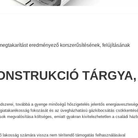
egtakarítást eredményező korszerűsítésének, felújításának
KONSTRUKCIÓ TÁRGYA,
rendszerei, továbbá a gyenge minőségű hőszigetelés jelentős energiaveszteség
nergiatakarékosság fokozását és az üvegházhatású gázkibocsátás csökkentésé
sok megvalósítása költséges, emiatt gyakran kivitelezhetetlen a családi ház
ő lakosság számára vissza nem térítendő támogatás felhasználásával