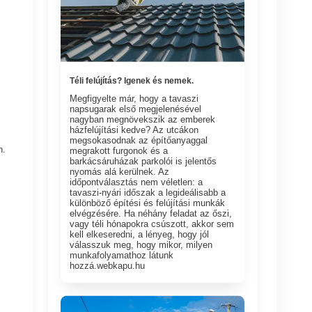
Téli felújítás? Igenek és nemek.
Megfigyelte már, hogy a tavaszi
napsugarak első megjelenésével
nagyban megnövekszik az emberek
házfelújítási kedve? Az utcákon
megsokasodnak az építőanyaggal
n.
megrakott furgonok és a
barkácsáruházak parkolói is jelentős
nyomás alá kerülnek. Az
időpontválasztás nem véletlen: a
tavaszi-nyári időszak a legideálisabb a
különböző építési és felújítási munkák
elvégzésére. Ha néhány feladat az őszi,
vagy téli hónapokra csúszott, akkor sem
kell elkeseredni, a lényeg, hogy jól
válasszuk meg, hogy mikor, milyen
munkafolyamathoz látunk
hozzá.webkapu.hu