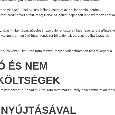
 helyiségek külső nyílászáróinak cseréje; az épület homlokzatának
tást eredményező felújítása; illetve az épület gépészeti rendszeréhez csatla
lás kialakítását, növelését szolgáló rendszerek kiépítése; a fűtési/fűtési-
 valamint a meglévő fűtési rendszer hőleadóinak és/vagy csőhálózatának
 a Pályázati Útmutató tartalmazza, mely elválaszthatatlan részét képezi a
Ó ÉS NEM
 KÖLTSÉGEK
szletezését a Pályázati Útmutató tartalmazza, mely elválaszthatatlan rész
BENYÚJTÁSÁVAL