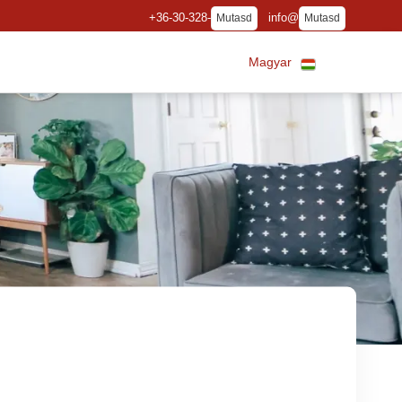
+36-30-328-
info@
Mutasd
Mutasd
Magyar