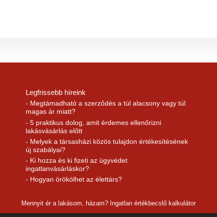
Legfrissebb híreink
- Megtámadható a szerződés a túl alacsony vagy túl
magas ár miatt?
- 5 praktikus dolog, amit érdemes ellenőrizni
lakásvásárlás előtt
- Melyek a társasházi közös tulajdon értékesítésének
új szabályai?
- Ki hozza és ki fizeti az ügyvédet
ingatlanvásárláskor?
- Hogyan örökölhet az élettárs?
Mennyit ér a lakásom, házam? Ingatlan értékbecslő kalkulátor