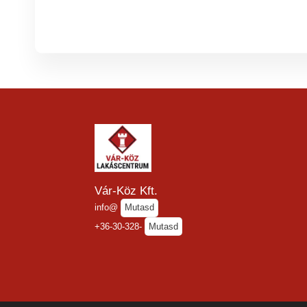
Vár-Köz Kft.
info@
Mutasd
+36-30-328-
Mutasd