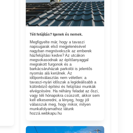
Téli felújítás? Igenek és nemek.
Megfigyelte már, hogy a tavaszi
napsugarak első megjelenésével
nagyban megnövekszik az emberek
házfelújítási kedve? Az utcákon
megsokasodnak az építőanyaggal
megrakott furgonok és a
barkácsáruházak parkolói is jelentős
nyomás alá kerülnek. Az
időpontválasztás nem véletlen: a
tavaszi-nyári időszak a legideálisabb a
különböző építési és felújítási munkák
elvégzésére. Ha néhány feladat az őszi,
vagy téli hónapokra csúszott, akkor sem
kell elkeseredni, a lényeg, hogy jól
válasszuk meg, hogy mikor, milyen
munkafolyamathoz látunk
hozzá.webkapu.hu