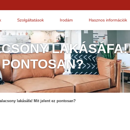
k
Szolgáltatások
Irodám
Hasznos információk
ACSONY LAKÁSÁFA!
Z PONTOSAN?
alacsony lakásáfa! Mit jelent ez pontosan?