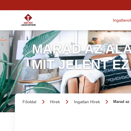
Ingatlano
MARAD AZ AL
MIT JELENT E
Főoldal
Hírek
Ingatlan Hírek
Marad az 