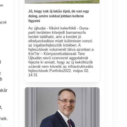
en
Jó, hogy sok új lakás épül, de van egy
dolog, amire sokkal jobban kellene
figyelni
azok
Az újbudai - főként kelenföldi - Duna-
parti területen kiterjedt barnamezős
terület található, ami a kerület jó
elhelyezkedése miatt különösen vonzó
az ingatlanfejlesztők körében. A
fejlesztések volumenét látva azonban a
KörTér – Környezettudatosak Tere
Újbudán nevű szervezet aggodalmát
t
fejezte ki amiatt, hogy az új beköltözők
számát nem követik az infrastrukturális
fejlesztések.Portfolio2022. május 02.
z
14:31
bb
akár
t,
nek.
k