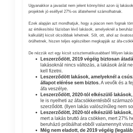
Ugyanakkor a javaslat nem jelent könnyítést azon új lakáso
projektek jó eséllyel 27%-os áfateherrel számolhatnak.
Ezek alapján azt mondhatjuk, hogy a piacon nem fognak töm
az értékesítési fázisban lévő lakások, amelyeknél a beruhá
kalkulált) kicsit olcsóbbak lehetnek. Sőt, ott, ahol az óvat
örülhetnek, hiszen teljes egészében megkapják az áfa-csökk
De nézzük ezt egy kicsit szisztematikusabban! Milyen laká
Leszerződött, 2019 végéig biztosan átadá
lakásoknál nincs változás, a lakások árát n
kell fizetni.
Leszerződött lakások, amelyeknél a csúsz
állapot elérése sem biztos.
A vevők és a fe
áfa veszélye.
Leszerződött, 2020-tól elkészülő lakások,
le is nyelheti az áfacsökkentésből származó 
szerződött. (Ilyen lakás valószínűleg nem so
Leszerződött, 2020-tól elkészülő lakások,
mert a lakás bruttó ára csökken, mert 27% he
beruházó próbálhat ebből valamennyit vissz
Még nem eladott, de 2019 végéig (legaláb