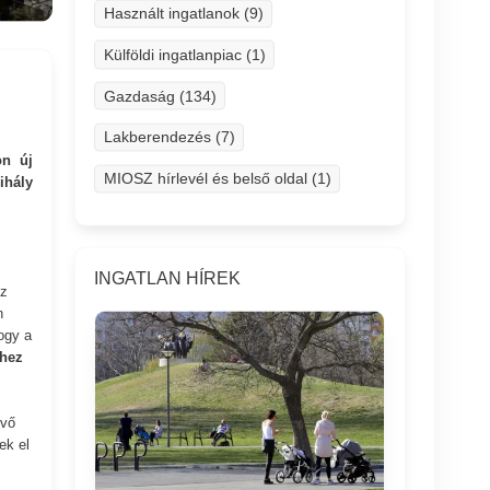
Használt ingatlanok (9)
Külföldi ingatlanpiac (1)
Gazdaság (134)
Lakberendezés (7)
on új
MIOSZ hírlevél és belső oldal (1)
ihály
INGATLAN HÍREK
Ez
n
ogy a
hhez
evő
ek el