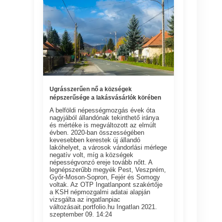
Ugrásszerűen nő a községek
népszerűsége a lakásvásárlók körében
A belföldi népességmozgás évek óta
nagyjából állandónak tekinthető iránya
és mértéke is megváltozott az elmúlt
évben. 2020-ban összességében
kevesebben kerestek új állandó
lakóhelyet, a városok vándorlási mérlege
negatív volt, míg a községek
népességvonzó ereje tovább nőtt. A
legnépszerűbb megyék Pest, Veszprém,
Győr-Moson-Sopron, Fejér és Somogy
voltak. Az OTP Ingatlanpont szakértője
a KSH népmozgalmi adatai alapján
vizsgálta az ingatlanpiac
változásait.portfolio.hu Ingatlan 2021.
szeptember 09. 14:24