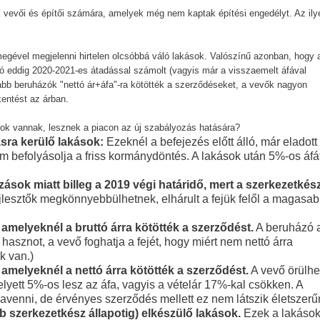
k vevői és építői számára, amelyek még nem kaptak építési engedélyt. Az ily
egével megjelenni hirtelen olcsóbbá váló lakások. Valószínű azonban, hogy 
zó eddig 2020-2021-es átadással számolt (vagyis már a visszaemelt áfával
osabb beruházók "nettó ár+áfa"-ra kötötték a szerződéseket, a vevők nagyon
entést az árban.
sok vannak, lesznek a piacon az új szabályozás hatására?
sra kerülő lakások:
Ezeknél a befejezés előtt álló, már eladott
em befolyásolja a friss kormánydöntés. A lakások után 5%-os áfá
ások miatt billeg a 2019 végi határidő, mert a szerkezetkés
jlesztők megkönnyebbülhetnek, elhárult a fejük felől a magasa
 amelyeknél a bruttó árra kötötték a szerződést.
A beruházó 
hasznot, a vevő foghatja a fejét, hogy miért nem nettó árra
k van.)
 amelyeknél a nettó árra kötötték a szerződést.
A vevő örülhe
lyett 5%-os lesz az áfa, vagyis a vételár 17%-kal csökken. A
avenni, de érvényes szerződés mellett ez nem látszik életszerű
b szerkezetkész állapotig) elkészülő lakások.
Ezek a lakáso