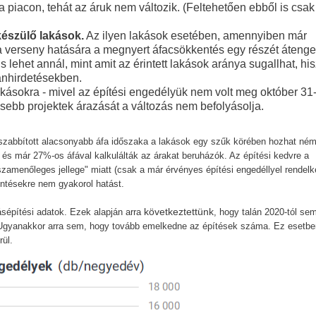
 piacon, tehát az áruk nem változik. (Feltehetően ebből is csak
készülő lakások.
Az ilyen lakások esetében, amennyiben már
 a verseny hatására a megnyert áfacsökkentés egy részét átenge
lehet annál, mint amit az érintett lakások aránya sugallhat, hi
anhirdetésekben.
kásokra - mivel az építési engedélyük nem volt meg október 31-
issebb projektek árazását a változás nem befolyásolja.
zabbított alacsonyabb áfa időszaka a lakások egy szűk körében hozhat ném
, és már 27%-os áfával kalkulálták az árakat beruházók. Az építési kedvre a
zamenőleges jellege" miatt (csak a már érvényes építési engedéllyel rendel
ntésekre nem gyakorol hatást.
következtettünk
építési adatok. Ezek alapján arra
, hogy talán 2020-tól sem
 Ugyanakkor arra sem, hogy tovább emelkedne az építések száma. Ez esetbe
rül.