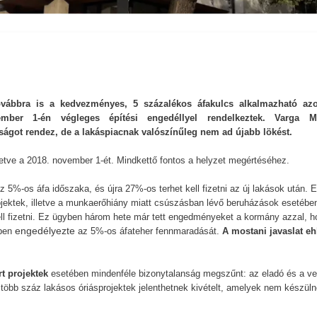
ovábbra is a kedvezményes, 5 százalékos áfakulcs alkalmazható az
vember 1-én végleges építési engedéllyel rendelkeztek. Varga M
ságot rendez, de a lakáspiacnak valószínűleg nem ad újabb lökést.
lletve a 2018. november 1-ét. Mindkettő fontos a helyzet megértéséhez.
z 5%-os áfa időszaka, és újra 27%-os terhet kell fizetni az új lakások után. 
ojektek, illetve a munkaerőhiány miatt csúszásban lévő beruházások esetébe
kell fizetni. Ez ügyben három hete már tett engedményeket a kormány azzal, h
engedélyezte
ben
az 5%-os áfateher fennmaradását.
A mostani javaslat e
t projektek
esetében mindenféle bizonytalanság megszűnt: az eladó és a v
több száz lakásos óriásprojektek jelenthetnek kivételt, amelyek nem készüln