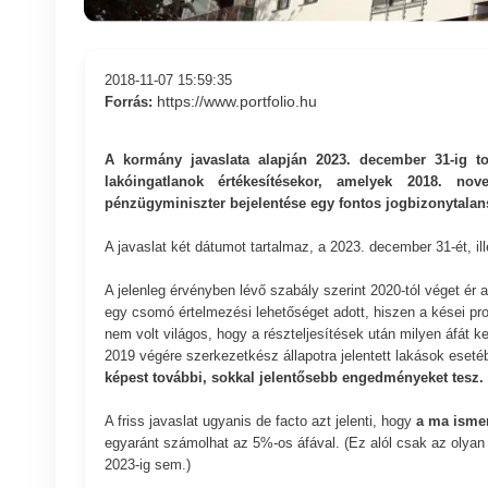
2018-11-07 15:59:35
https://www.portfolio.hu
Forrás:
A kormány javaslata alapján 2023. december 31-ig t
lakóingatlanok értékesítésekor, amelyek 2018. no
pénzügyminiszter bejelentése egy fontos jogbizonytalan
A javaslat két dátumot tartalmaz, a 2023. december 31-ét, i
A jelenleg érvényben lévő szabály szerint 2020-tól véget ér a
egy csomó értelmezési lehetőséget adott, hiszen a kései pr
nem volt világos, hogy a részteljesítések után milyen áfát 
2019 végére szerkezetkész állapotra jelentett lakások eseté
képest további, sokkal jelentősebb engedményeket tesz.
A friss javaslat ugyanis de facto azt jelenti, hogy
a ma ismer
egyaránt számolhat az 5%-os áfával. (Ez alól csak az olyan 
2023-ig sem.)