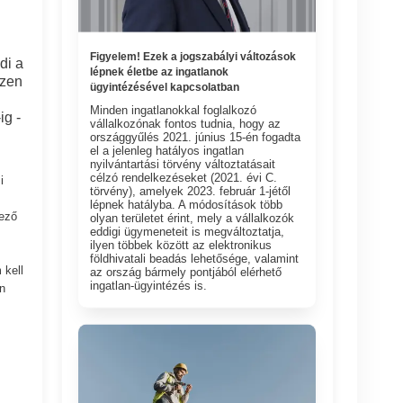
Figyelem! Ezek a jogszabályi változások
di a
lépnek életbe az ingatlanok
szen
ügyintézésével kapcsolatban
Minden ingatlanokkal foglalkozó
ig -
vállalkozónak fontos tudnia, hogy az
országgyűlés 2021. június 15-én fogadta
el a jelenleg hatályos ingatlan
nyilvántartási törvény változtatásait
célzó rendelkezéseket (2021. évi C.
i
törvény), amelyek 2023. február 1-jétől
lépnek hatályba. A módosítások több
kező
olyan területet érint, mely a vállalkozók
eddigi ügymeneteit is megváltoztatja,
ilyen többek között az elektronikus
földhivatali beadás lehetősége, valamint
 kell
az ország bármely pontjából elérhető
ingatlan-ügyintézés is.
n