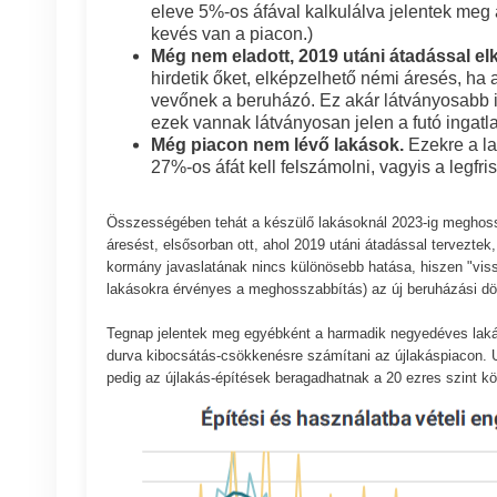
eleve 5%-os áfával kalkulálva jelentek meg a
kevés van a piacon.)
Még nem eladott, 2019 utáni átadással el
hirdetik őket, elképzelhető némi áresés, ha
vevőnek a beruházó. Ez akár látványosabb is 
ezek vannak látványosan jelen a futó ingatl
Még piacon nem lévő lakások.
Ezekre a la
27%-os áfát kell felszámolni, vagyis a legfr
Összességében tehát a készülő lakásoknál 2023-ig meghoss
áresést, elsősorban ott, ahol 2019 utáni átadással terveztek
kormány javaslatának nincs különösebb hatása, hiszen "viss
lakásokra érvényes a meghosszabbítás) az új beruházási dö
Tegnap jelentek meg egyébként a harmadik negyedéves lakás
durva kibocsátás-csökkenésre számítani az újlakáspiacon.
pedig az újlakás-építések beragadhatnak a 20 ezres szint kö