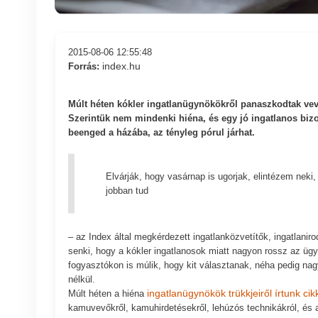
2015-08-06 12:55:48
index.hu
Forrás:
Múlt héten kókler ingatlanügynökökről panaszkodtak ve
Szerintük nem mindenki hiéna, és egy jó ingatlanos bizo
beenged a házába, az tényleg pórul járhat.
Elvárják, hogy vasárnap is ugorjak, elintézem neki,
jobban tud
– az Index által megkérdezett ingatlanközvetítők, ingatlanir
senki, hogy a kókler ingatlanosok miatt nagyon rossz az ügy
fogyasztókon is múlik, hogy kit választanak, néha pedig nagy
nélkül.
ingatlanügynökök trükkjeiről írtunk cik
Múlt héten a hiéna
kamuvevőkről, kamuhirdetésekről, lehúzós technikákról, és 