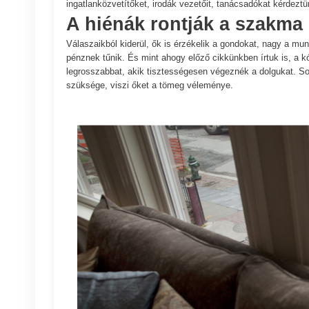
ingatlanközvetítőket, irodák vezetőit, tanácsadókat kérdeztü
A hiénák rontják a szakma 
Válaszaikból kiderül, ők is érzékelik a gondokat, nagy a m
pénznek tűnik. És mint ahogy előző cikkünkben írtuk is, a 
legrosszabbat, akik tisztességesen végeznék a dolgukat. Soka
szüksége, viszi őket a tömeg véleménye.