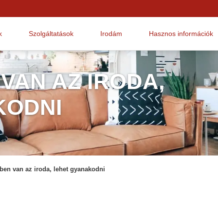
k
Szolgáltatások
Irodám
Hasznos információk
VAN AZ IRODA,
KODNI
ben van az iroda, lehet gyanakodni