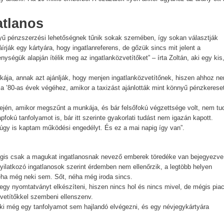
atlanos
yű pénzszerzési lehetőségnek tűnik sokak szemében, így sokan választják
rják egy kártyára, hogy ingatlanreferens, de gőzük sincs mit jelent a
égük alapján ítélik meg az ingatlanközvetítőket” – írta Zoltán, aki egy kis
nkája, annak azt ajánlják, hogy menjen ingatlanközvetítőnek, hiszen ahhoz n
a ’80-as évek végéhez, amikor a taxizást ajánlották mint könnyű pénzkereset
ején, amikor megszűnt a munkája, és bár felsőfokú végzettsége volt, nem tud
apfokú tanfolyamot is, bár itt szerinte gyakorlati tudást nem igazán kapott.
 úgy is kaptam működési engedélyt. És ez a mai napig így van”.
égis csak a magukat ingatlanosnak nevező emberek töredéke van bejegyezve
yilatkozó ingatlanosok szerint érdemben nem ellenőrzik, a legtöbb helyen
éha még neki sem. Sőt, néha még iroda sincs.
gy nyomtatványt elkészíteni, hiszen nincs hol és nincs mivel, de mégis piac
özvetítőkkel szembeni ellenszenv.
ki még egy tanfolyamot sem hajlandó elvégezni, és egy névjegykártyára