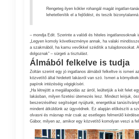
Rengeteg ilyen kókler rohangál magát ingatlan-ta
lehetetlenítik el a fejlődést, és teszik bizonytalann
– mondja Edit. Szerinte a valódi és hiteles ingatlanosoknak i
„Legyen komoly következménye annak, ha valaki mindössze há
a szakmából, ha kamu vevőkkel szédítik a tulajdonosokat. A
dolgoznak” – sürgeti a tisztulást.
Álmából felkelve is tudja
Zoltán szerint egy jó ingatlanos álmából felkeltve is ismeri a
közvetítő által hirdetett lakásról van szó. Ismeri a környékek
papírok intézéséig végigkíséri.
„Ha létrejött a megállapodás az árról, leültetjük a két felet 
lakásban, milyen fizetési ütemezés lesz. Mindezt leírjuk, 
beszerzéséhez segítséget nyújtunk, energetikai tanúsítván
mindent átküldünk az ügyvédnek. Ez alapján előkészíti a szer
olvasni és másnap már csak az esetleges felmerülő kérdéseke
Gábor, milyen az, amikor egy közvetítő komolyan veszi a fel