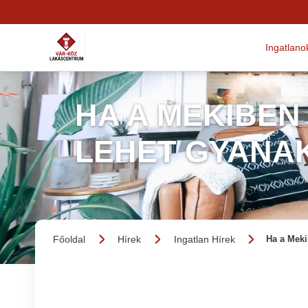
Ingatlano
HA A MEKIBEN 
LEHET GYANA
Főoldal
Hírek
Ingatlan Hírek
Ha a Meki