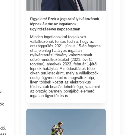
Figyelem! Ezek a jogszabályi változások
lépnek életbe az ingatlanok
ügyintézésével kapcsolatban
Minden ingatlanokkal foglalkozó
vállalkozónak fontos tudnia, hogy az
országgyűlés 2021. június 15-én fogadta
el a jelenleg hatályos ingatlan
nyilvántartási törvény változtatásait
célzó rendelkezéseket (2021. évi C.
törvény), amelyek 2023. február 1-jétől
lépnek hatályba. A módosítások több
olyan területet érint, mely a vállalkozók
eddigi ügymeneteit is megváltoztatja,
ilyen többek között az elektronikus
földhivatali beadás lehetősége, valamint
az ország bármely pontjából elérhető
ki
ingatlan-ügyintézés is.
kök
edő,
lesz