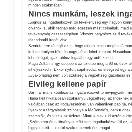
minden szakmában.”
Nincs munkám, leszek ing
„Sajnos az ingatlanközvetítői tevékenység egy nagyon könn
olyanok is, akik tegnap még egészen mást csináltak, majd ráí
tevékenység összességében. Viszont nagyrészt az ő tevékenys
rózsadombi irodát visz.
Szerinte erre rásegít az is, hogy akinek nincs megfelelő mu
kell semmilyen tőke és nagy pénzt lehet keresni. Hasonlóan 
lehetőséget, igaz, ahhoz legalább egy autó kellett.
Maga Zoltán is így csöppent az üzletbe még a 90-es évek el
elhelyezkedni. Ekkor nyitott saját irodát, és elvégzett egy al
„Gyakorlatilag nem volt szükség a végzettség igazolásra és
Elvileg kellene papír
Bár már ma is kötelező az ingatlanközvetítő névjegyzék, m
Hiába kell hivatalosan szakirányú végzettség, az Indexnek n
valójában csak az irodavezetőnek van valamilyen papírja, n
Ilyenkor a tárgyalások színhelye a McDonald’s, nem tudnak e
szereplők, és viszik az üzletet. Miattuk alakul ki aztán a k
„Számomra és a törvények előtt sem ingatlanközvetítő az, a
biggyesztett titulustól szakembernek érzi magát.