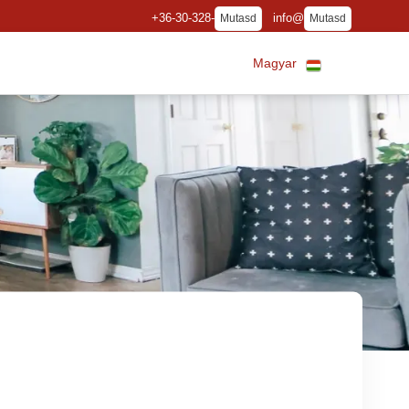
+36-30-328-
info@
Mutasd
Mutasd
Magyar