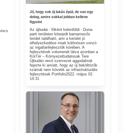
Jó, hogy sok új lakás épül, de van egy
dolog, amire sokkal jobban kellene
figyelni
Az újbudai - főként kelenföldi - Duna-
sincs
parti területen kiterjedt barnamezős
terület található, ami a kerület jó
elhelyezkedése miatt különösen vonzó
az ingatlanfejlesztők körében. A
fejlesztések volumenét látva azonban a
KörTér – Környezettudatosak Tere
Újbudán nevű szervezet aggodalmát
fejezte ki amiatt, hogy az új beköltözők
számát nem követik az infrastrukturális
fejlesztések.Portfolio2022. május 02.
14:31