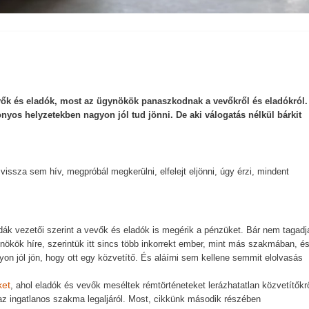
vők és eladók, most az ügynökök panaszkodnak a vevőkről és eladókról.
nyos helyzetekben nagyon jól tud jönni. De aki válogatás nélkül bárkit
 vissza sem hív, megpróbál megkerülni, elfelejt eljönni, úgy érzi, mindent
odák vezetői szerint a vevők és eladók is megérik a pénzüket. Bár nem tagadj
nökök híre, szerintük itt sincs több inkorrekt ember, mint más szakmában, és
on jól jön, hogy ott egy közvetítő. És aláírni sem kellene semmit elolvasás
ket
, ahol eladók és vevők meséltek rémtörténeteket lerázhatatlan közvetítőkrő
az ingatlanos szakma legaljáról. Most, cikkünk második részében