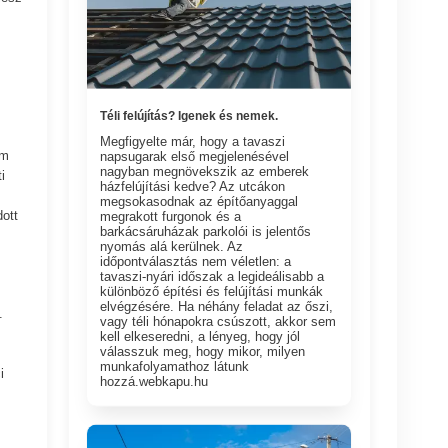
,
Téli felújítás? Igenek és nemek.
Megfigyelte már, hogy a tavaszi
em
napsugarak első megjelenésével
nagyban megnövekszik az emberek
i
házfelújítási kedve? Az utcákon
megsokasodnak az építőanyaggal
ott
megrakott furgonok és a
barkácsáruházak parkolói is jelentős
nyomás alá kerülnek. Az
időpontválasztás nem véletlen: a
tavaszi-nyári időszak a legideálisabb a
különböző építési és felújítási munkák
elvégzésére. Ha néhány feladat az őszi,
.
vagy téli hónapokra csúszott, akkor sem
kell elkeseredni, a lényeg, hogy jól
válasszuk meg, hogy mikor, milyen
munkafolyamathoz látunk
i
hozzá.webkapu.hu