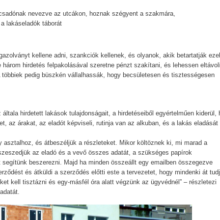
nácsadónak nevezve az utcákon, hoznak szégyent a szakmára,
á a lakáseladók táborát
gazolványt kellene adni, szankciók kellenek, és olyanok, akik betartatják eze
rom hirdetés felpakolásával szeretne pénzt szakítani, és lehessen eltávolí
 többiek pedig büszkén vállalhassák, hogy becsületesen és tisztességesen
z általa hirdetett lakások tulajdonságait, a hirdetéseiből egyértelműen kiderül,
et, az árakat, az eladót képviseli, rutinja van az alkuban, és a lakás eladását
egy asztalhoz, és átbeszéljük a részleteket. Mikor költöznek ki, mi marad a
összeszedjük az eladó és a vevő összes adatát, a szükséges papírok
yt segítünk beszerezni. Majd ha minden összeállt egy emailben összegezve
ződést és átküldi a szerződés előtti este a tervezetet, hogy mindenki át tud
t kell tisztázni és egy-másfél óra alatt végzünk az ügyvédnél” – részletezi
adatát.