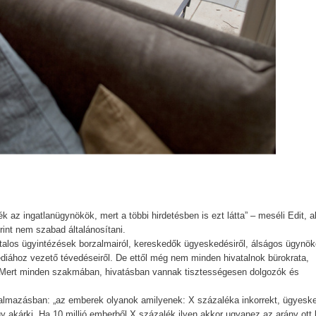
jék az ingatlanügynökök, mert a többi hirdetésben is ezt látta” – meséli Edit, a
rint nem szabad általánosítani.
talos ügyintézések borzalmairól, kereskedők ügyeskedésiről, álságos ügynö
édiához vezető tévedéseiről. De ettől még nem minden hivatalnok bürokrata,
n. Mert minden szakmában, hivatásban vannak tisztességesen dolgozók és
almazásban: „az emberek olyanok amilyenek: X százaléka inkorrekt, ügyesk
y akárki. Ha 10 millió emberből X százalék ilyen akkor ugyanez az arány ott 