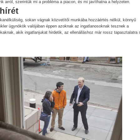
nk arról, szerintük mi a probléma a piacon, és mi javíthatna a helyzeten.
hírét
unkanélküliség, sokan vágnak közvetítői munkába hozzáértés nélkül, könnyű
kókler ügynökök valójában éppen azoknak az ingatlanosoknak tesznek a
knak, akik ingatlanjukat hirdetik, az ellenálláshoz már rossz tapasztalatra 