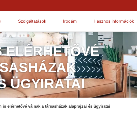
k
Szolgáltatások
Irodám
Hasznos információk
IS ELÉRHETŐVÉ
RSASHÁZAK
S ÜGYIRATAI
n is elérhetővé válnak a társasházak alaprajzai és ügyiratai