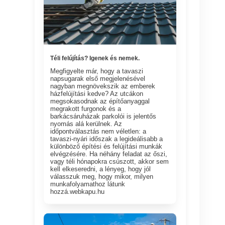
Téli felújítás? Igenek és nemek.
Megfigyelte már, hogy a tavaszi
napsugarak első megjelenésével
nagyban megnövekszik az emberek
házfelújítási kedve? Az utcákon
megsokasodnak az építőanyaggal
megrakott furgonok és a
barkácsáruházak parkolói is jelentős
nyomás alá kerülnek. Az
időpontválasztás nem véletlen: a
tavaszi-nyári időszak a legideálisabb a
különböző építési és felújítási munkák
elvégzésére. Ha néhány feladat az őszi,
vagy téli hónapokra csúszott, akkor sem
kell elkeseredni, a lényeg, hogy jól
válasszuk meg, hogy mikor, milyen
munkafolyamathoz látunk
hozzá.webkapu.hu