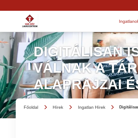
Ingatlano
DIGITÁLISAN 
VÁLNAK A TÁ
ALAPRAJZAI É
Főoldal
Hírek
Ingatlan Hírek
Digitálisa