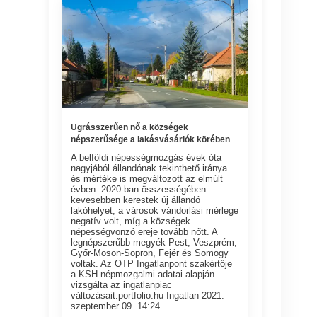
Ugrásszerűen nő a községek
népszerűsége a lakásvásárlók körében
A belföldi népességmozgás évek óta
nagyjából állandónak tekinthető iránya
és mértéke is megváltozott az elmúlt
évben. 2020-ban összességében
kevesebben kerestek új állandó
lakóhelyet, a városok vándorlási mérlege
negatív volt, míg a községek
népességvonzó ereje tovább nőtt. A
legnépszerűbb megyék Pest, Veszprém,
Győr-Moson-Sopron, Fejér és Somogy
voltak. Az OTP Ingatlanpont szakértője
a KSH népmozgalmi adatai alapján
vizsgálta az ingatlanpiac
változásait.portfolio.hu Ingatlan 2021.
szeptember 09. 14:24