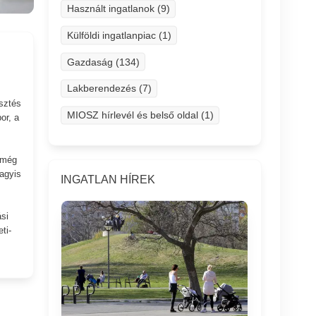
Használt ingatlanok (9)
Külföldi ingatlanpiac (1)
Gazdaság (134)
Lakberendezés (7)
esztés
MIOSZ hírlevél és belső oldal (1)
or, a
t még
vagyis
INGATLAN HÍREK
si
ti-