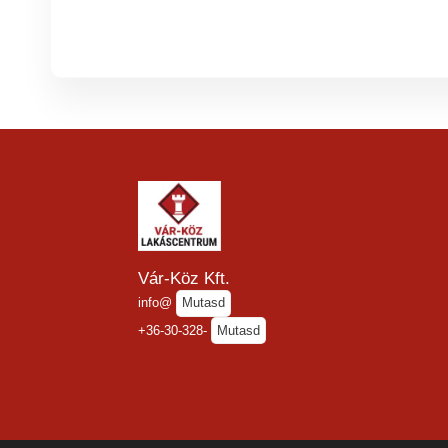
Vár-Köz Kft.
info@
Mutasd
+36-30-328-
Mutasd