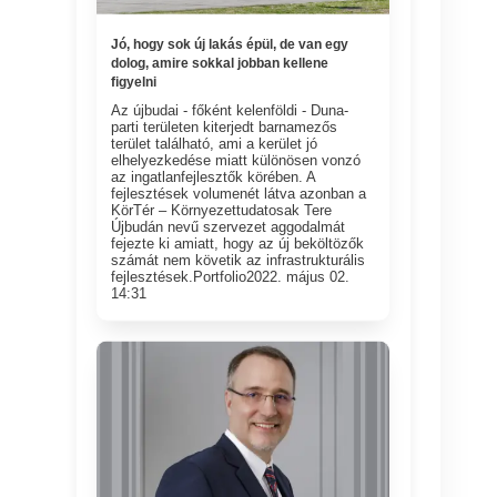
Jó, hogy sok új lakás épül, de van egy
dolog, amire sokkal jobban kellene
figyelni
Az újbudai - főként kelenföldi - Duna-
parti területen kiterjedt barnamezős
terület található, ami a kerület jó
elhelyezkedése miatt különösen vonzó
az ingatlanfejlesztők körében. A
fejlesztések volumenét látva azonban a
KörTér – Környezettudatosak Tere
Újbudán nevű szervezet aggodalmát
fejezte ki amiatt, hogy az új beköltözők
számát nem követik az infrastrukturális
fejlesztések.Portfolio2022. május 02.
14:31