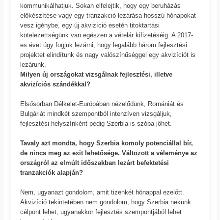
kommunikálhatjuk. Sokan elfelejtik, hogy egy beruházás
előkészítése vagy egy tranzakció lezárása hosszú hónapokat
vesz igénybe, egy új akvizíció esetén titoktartási
kötelezettségünk van egészen a vételár kifizetéséig. A 2017-
es évet úgy fogjuk lezárni, hogy legalább három fejlesztési
projektet elindítunk és nagy valószínűséggel egy akvizíciót is
lezárunk.
Milyen új országokat vizsgálnak fejlesztési, illetve
akvizíciós szándékkal?
Elsősorban Délkelet-Európában nézelődünk, Romániát és
Bulgáriát mindkét szempontból intenzíven vizsgáljuk,
fejlesztési helyszínként pedig Szerbia is szóba jöhet.
Tavaly azt mondta, hogy Szerbia komoly potenciállal bír,
de nincs meg az exit lehetősége. Változott a véleménye az
országról az elmúlt időszakban lezárt befektetési
tranzakciók alapján?
Nem, ugyanazt gondolom, amit tizenkét hónappal ezelőtt.
Akvizíció tekintetében nem gondolom, hogy Szerbia nekünk
célpont lehet, ugyanakkor fejlesztés szempontjából lehet