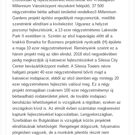
Millennium Városközpont részeként felépülő, 37 500
négyzetméter bérbe adható területtel rendelkező Millennium
Gardens projekt építési engedélyét megszereztük, mielőbb
szeretnénk elindítani a kivitelezést. Ugyanez a helyzet
pozsonyi fejlesztésünk, a 13 ezer négyzetméteres Lakeside
Park II esetében is. Szintén az első kapavágás előtt áll a
krakkói Bonarka for Business projektünk nyolcadik (H) épülete
a maga 10 ezer négyzetméterével. Reményeink szerint ez a
három projekt még az idén elindul, 2018 első negyedévében
pedig megkezdjük új katowicei fejlesztésünket a Silesia City
Center bevásárlóközpont mellett. A Silesia Towers névre
hallgató projekt 40 ezer négyzetméterrel bővíti majd a
katowicei irodapiacot, ebből az első ütemben egy mintegy 20
ezer négyzetméteres fejlesztés valósul meg. Ez a négy
projekt önmagában csaknem 100 ezer négyzetméternyi új
bérbeadható irodaterületet jelent, de további irodapiaci
beruházási lehetőségeket is vizsgálunk a régióban, ezeken az
országokon kívül is. Az elmúlt évben számtalan megkeresést
kaptunk fejlesztésekkel kapcsolatban, Lengyelországban,
Szerbiában és Bulgáriában is vizsgáljuk közös projektek
elindításának lehetőségét. Rengeteget dolgozunk, folyamatos
pörgésben vagyunk, de a munkánk jelentős részét nem