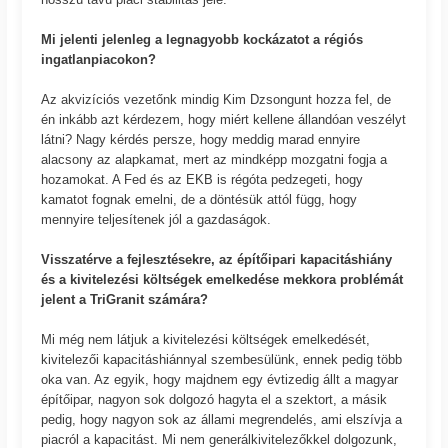
Mi jelenti jelenleg a legnagyobb kockázatot a régiós
ingatlanpiacokon?
Az akvizíciós vezetőnk mindig Kim Dzsongunt hozza fel, de
én inkább azt kérdezem, hogy miért kellene állandóan veszélyt
látni? Nagy kérdés persze, hogy meddig marad ennyire
alacsony az alapkamat, mert az mindképp mozgatni fogja a
hozamokat. A Fed és az EKB is régóta pedzegeti, hogy
kamatot fognak emelni, de a döntésük attól függ, hogy
mennyire teljesítenek jól a gazdaságok.
Visszatérve a fejlesztésekre, az építőipari kapacitáshiány
és a kivitelezési költségek emelkedése mekkora problémát
jelent a TriGranit számára?
Mi még nem látjuk a kivitelezési költségek emelkedését,
kivitelezői kapacitáshiánnyal szembesülünk, ennek pedig több
oka van. Az egyik, hogy majdnem egy évtizedig állt a magyar
építőipar, nagyon sok dolgozó hagyta el a szektort, a másik
pedig, hogy nagyon sok az állami megrendelés, ami elszívja a
piacról a kapacitást. Mi nem generálkivitelezőkkel dolgozunk,