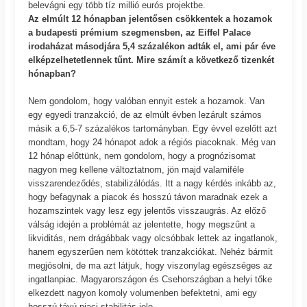
belevágni egy több tíz millió eurós projektbe.
Az elmúlt 12 hónapban jelentősen csökkentek a hozamok
a budapesti prémium szegmensben, az Eiffel Palace
irodaházat másodjára 5,4 százalékon adták el, ami pár éve
elképzelhetetlennek tűnt. Mire számít a következő tizenkét
hónapban?
Nem gondolom, hogy valóban ennyit estek a hozamok. Van
egy egyedi tranzakció, de az elmúlt évben lezárult számos
másik a 6,5-7 százalékos tartományban. Egy évvel ezelőtt azt
mondtam, hogy 24 hónapot adok a régiós piacoknak. Még van
12 hónap előttünk, nem gondolom, hogy a prognózisomat
nagyon meg kellene változtatnom, jön majd valamiféle
visszarendeződés, stabilizálódás. Itt a nagy kérdés inkább az,
hogy befagynak a piacok és hosszú távon maradnak ezek a
hozamszintek vagy lesz egy jelentős visszaugrás. Az előző
válság idején a problémát az jelentette, hogy megszűnt a
likviditás, nem drágábbak vagy olcsóbbak lettek az ingatlanok,
hanem egyszerűen nem kötöttek tranzakciókat. Nehéz bármit
megjósolni, de ma azt látjuk, hogy viszonylag egészséges az
ingatlanpiac. Magyarországon és Csehországban a helyi tőke
elkezdett nagyon komoly volumenben befektetni, ami egy
hosszú távú piaci stabilitás jele.