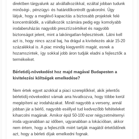
direktben tárgyalunk az alvállalkozókkal, ezáltal jobban tudunk
minőségi-, pénzügyi- és határidőkontrollt gyakorolni. Úgy
látjuk, hogy a meglévő kapacitás a biztosabb projektek felé
koncentrálódik, a vállalkozók számára pedig egy komolyabb
irodaberuházás nagyobb presztízsértéket és nagyobb
biztonságot jelent, mint a lakóingatlan-fejlesztések. Látni kell
azt is, hogy nincs azzal baj, ha drágul a kivitelezés akár 15-20
százalékkal is. A piac mindig kiegyenlíti magát, esnek a
hozamszintek, így sokkal jobb áron tudják eladni a fejlesztők a
termékeiket.
Bérletidíj-növekedést hoz majd magával Budapesten a
kivitelezési költségek emelkedése?
Nem értek egyet azokkal a piaci szereplőkkel, akik jelentős
bérletidíj-növekedést várnak arra hivatkozva, hogy többe kerül
megépíteni az irodaházakat. Minél nagyobb a verseny, annál
jobban jár a bérlő, nagyobb eséllyel tud kedvezőbb feltételeket
kiharcolni magának. Amikor épül 50-100 ezer négyzetméternyi
iroda ugyanabban az időben, ugyanabban a lokációban, akkor
nem értem, hogy a fejlesztők miért tartják magától értetődőnek
azt, hogy a bérleti díjak emelkedni fognak.