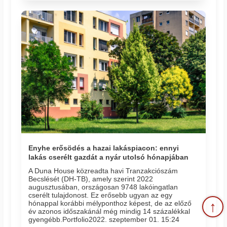
Enyhe erősödés a hazai lakáspiacon: ennyi
lakás cserélt gazdát a nyár utolsó hónapjában
A Duna House közreadta havi Tranzakciószám
Becslését (DH-TB), amely szerint 2022
augusztusában, országosan 9748 lakóingatlan
cserélt tulajdonost. Ez erősebb ugyan az egy
↑
hónappal korábbi mélyponthoz képest, de az előző
év azonos időszakánál még mindig 14 százalékkal
gyengébb.Portfolio2022. szeptember 01. 15:24