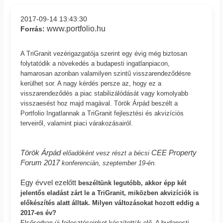
2017-09-14 13:43:30
www.portfolio.hu
Forrás:
A TriGranit vezérigazgatója szerint egy évig még biztosan
folytatódik a növekedés a budapesti ingatlanpiacon,
hamarosan azonban valamilyen szintű visszarendeződésre
kerülhet sor. A nagy kérdés persze az, hogy ez a
visszarendeződés a piac stabilizálódását vagy komolyabb
visszaesést hoz majd magával. Török Árpád beszélt a
Portfolio Ingatlannak a TriGranit fejlesztési és akvizíciós
terveiről, valamint piaci várakozásairól.
Török Árpád
CEE Property
előadóként vesz részt a bécsi
Forum 2017
konferencián, szeptember 19-én.
Egy évvel ezelőtt
beszéltünk legutóbb, akkor épp két
jelentős eladást zárt le a TriGranit, miközben akvizíciók is
előkészítés alatt álltak. Milyen változásokat hozott eddig a
2017-es év?
Elsősorban új fejlesztéseinket készítettük elő. A budapesti