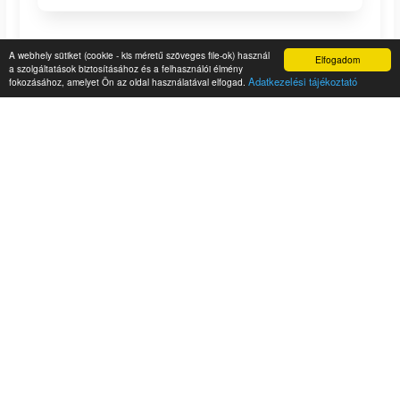
A webhely sütiket (cookie - kis méretű szöveges file-ok) használ
Elfogadom
a szolgáltatások biztosításához és a felhasználói élmény
Adatkezelési tájékoztató
fokozásához, amelyet Ön az oldal használatával elfogad.
Vár-Köz Kft.
info@
Mutasd
+36-30-328-
Mutasd
Legfrissebb híreink