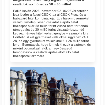
Megérkezett a kormány legszebb ajándéka a
családoknak: jöhet az 58 + 30 millió!
Palkó István 2023. november 02. 06:05​Verhetetlen
lesz jövőre a falusi CSOK, az új CSOK Plusz és a
babaváró hitel kombinációja. Egy három gyermeket
vállaló, kistelepülésen családot alapító fiatal
házaspár akár 58 millió forint vissza nem térítendő
támogatást és 30 millió forint visszatörlesztendő
kedvezményes hitelt vehet igénybe – számolta ki a
Portfolio. A két gyermeket vállalóknál ugyanez 24 +
28, az egy gyermeket vállalóknál 6 + 26 millió forint
lehet. Bemutatjuk, hogy jönnek ki ezek a számok, és
miként optimalizálhatók a nagy összegű
támogatások a családalapítás előtt álló fiatal
házaspárok számára.