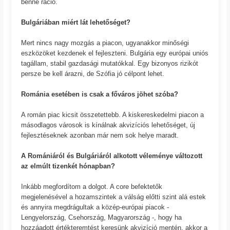
benne ráció.
Bulgáriában miért lát lehetőséget?
Mert nincs nagy mozgás a piacon, ugyanakkor minőségi
eszközöket kezdenek el fejleszteni. Bulgária egy európai uniós
tagállam, stabil gazdasági mutatókkal. Egy bizonyos rizikót
persze be kell árazni, de Szófia jó célpont lehet.
Románia esetében is csak a főváros jöhet szóba?
A román piac kicsit összetettebb. A kiskereskedelmi piacon a
másodlagos városok is kínálnak akvizíciós lehetőséget, új
fejlesztéseknek azonban már nem sok helye maradt.
A Romániáról és Bulgáriáról alkotott véleménye változott
az elmúlt tizenkét hónapban?
Inkább megfordítom a dolgot. A core befektetők
megjelenésével a hozamszintek a válság előtti szint alá estek
és annyira megdrágultak a közép-európai piacok -
Lengyelország, Csehország, Magyarország -, hogy ha
hozzáadott értékteremtést keresünk akvizíció mentén, akkor a