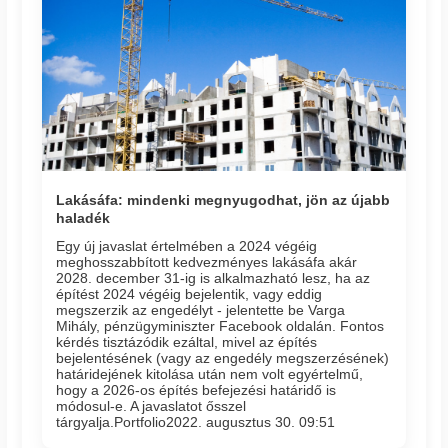
Lakásáfa: mindenki megnyugodhat, jön az újabb
haladék
Egy új javaslat értelmében a 2024 végéig
meghosszabbított kedvezményes lakásáfa akár
2028. december 31-ig is alkalmazható lesz, ha az
építést 2024 végéig bejelentik, vagy eddig
megszerzik az engedélyt - jelentette be Varga
Mihály, pénzügyminiszter Facebook oldalán. Fontos
kérdés tisztázódik ezáltal, mivel az építés
bejelentésének (vagy az engedély megszerzésének)
határidejének kitolása után nem volt egyértelmű,
hogy a 2026-os építés befejezési határidő is
módosul-e. A javaslatot ősszel
tárgyalja.Portfolio2022. augusztus 30. 09:51