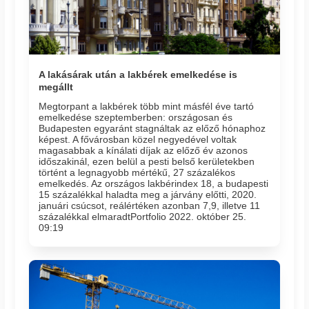
A lakásárak után a lakbérek emelkedése is
megállt
Megtorpant a lakbérek több mint másfél éve tartó
emelkedése szeptemberben: országosan és
Budapesten egyaránt stagnáltak az előző hónaphoz
képest. A fővárosban közel negyedével voltak
magasabbak a kínálati díjak az előző év azonos
időszakinál, ezen belül a pesti belső kerületekben
történt a legnagyobb mértékű, 27 százalékos
emelkedés. Az országos lakbérindex 18, a budapesti
15 százalékkal haladta meg a járvány előtti, 2020.
januári csúcsot, reálértéken azonban 7,9, illetve 11
százalékkal elmaradtPortfolio 2022. október 25.
09:19