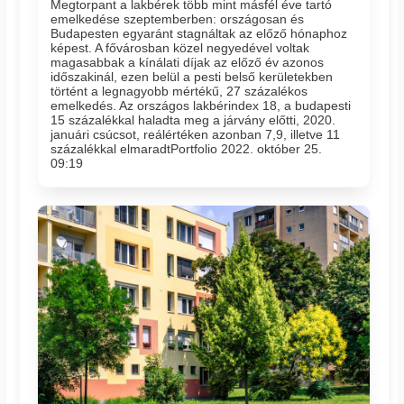
Megtorpant a lakbérek több mint másfél éve tartó
emelkedése szeptemberben: országosan és
Budapesten egyaránt stagnáltak az előző hónaphoz
képest. A fővárosban közel negyedével voltak
magasabbak a kínálati díjak az előző év azonos
időszakinál, ezen belül a pesti belső kerületekben
történt a legnagyobb mértékű, 27 százalékos
emelkedés. Az országos lakbérindex 18, a budapesti
15 százalékkal haladta meg a járvány előtti, 2020.
januári csúcsot, reálértéken azonban 7,9, illetve 11
százalékkal elmaradtPortfolio 2022. október 25.
09:19