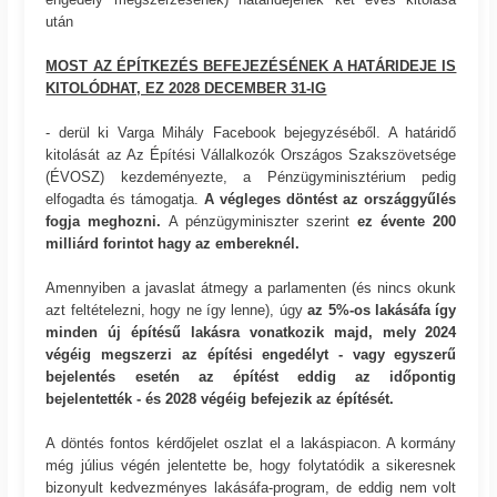
után
MOST AZ ÉPÍTKEZÉS BEFEJEZÉSÉNEK A HATÁRIDEJE IS
KITOLÓDHAT, EZ 2028 DECEMBER 31-IG
- derül ki Varga Mihály Facebook bejegyzéséből. A határidő
kitolását az Az Építési Vállalkozók Országos Szakszövetsége
(ÉVOSZ) kezdeményezte, a Pénzügyminisztérium pedig
elfogadta és támogatja.
A végleges döntést az országgyűlés
fogja meghozni.
A pénzügyminiszter szerint
ez évente 200
milliárd forintot hagy az embereknél.
Amennyiben a javaslat átmegy a parlamenten (és nincs okunk
azt feltételezni, hogy ne így lenne), úgy
az 5%-os lakásáfa így
minden új építésű lakásra vonatkozik majd, mely 2024
végéig megszerzi az építési engedélyt - vagy egyszerű
bejelentés esetén az építést eddig az időpontig
bejelentették - és 2028 végéig befejezik az építését.
A döntés fontos kérdőjelet oszlat el a lakáspiacon. A kormány
még július végén jelentette be, hogy folytatódik a sikeresnek
bizonyult kedvezményes lakásáfa-program, de eddig nem volt