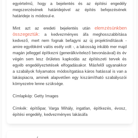
egyértelmű, hogy a bejelentés és az építési engedély
megszerzésének határidejével az építés befejezésének
határideje is módosul-e.
elemzésünkben
Mint azt az eredeti bejelentés után
összegeztük
: a kedvezményes áfa meghosszabbítása
kedvező, mert nem fognak befagyni az új projektindítások -
amire egyébként valós esély volt -, a lakosság inkább mer majd
magán jelleggel építkezni (generálkivitelező bevonásával) és év
végén sem lesz őrületes kapkodás az építészeti tervek és
egyéb engedélyeztetések elfogadásakor. Másfelől ugyanakkor
a szabályok folyamatos módosítgatása káros hatással is van a
lakáspiacra, aminek alapvetően egy kiszámítható szabályozói
környezetre lenne szüksége.
Címlapkép: Getty Images
Címkék: építőipar, Varga Mihály, ingatlan, építkezés, évosz,
építési engedély, kedvezményes lakásáfa