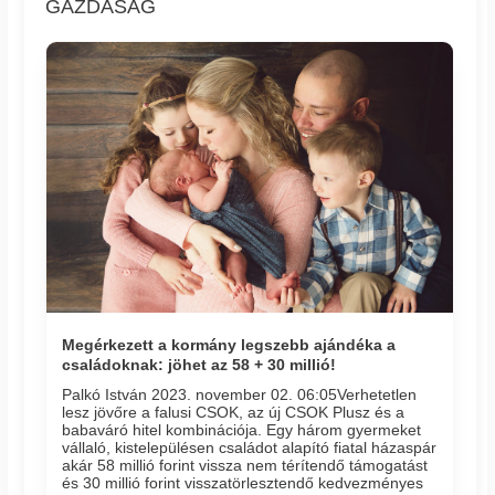
GAZDASÁG
Megérkezett a kormány legszebb ajándéka a
családoknak: jöhet az 58 + 30 millió!
Palkó István 2023. november 02. 06:05​Verhetetlen
lesz jövőre a falusi CSOK, az új CSOK Plusz és a
babaváró hitel kombinációja. Egy három gyermeket
vállaló, kistelepülésen családot alapító fiatal házaspár
akár 58 millió forint vissza nem térítendő támogatást
és 30 millió forint visszatörlesztendő kedvezményes