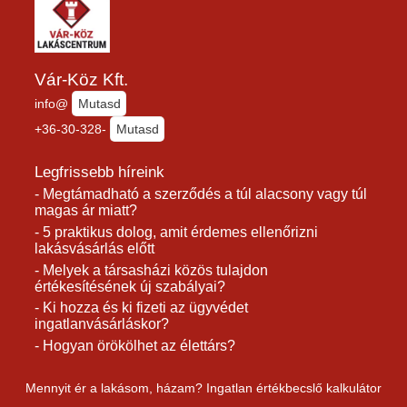
Vár-Köz Kft.
info@
Mutasd
+36-30-328-
Mutasd
Legfrissebb híreink
- Megtámadható a szerződés a túl alacsony vagy túl
magas ár miatt?
- 5 praktikus dolog, amit érdemes ellenőrizni
lakásvásárlás előtt
- Melyek a társasházi közös tulajdon
értékesítésének új szabályai?
- Ki hozza és ki fizeti az ügyvédet
ingatlanvásárláskor?
- Hogyan örökölhet az élettárs?
Mennyit ér a lakásom, házam? Ingatlan értékbecslő kalkulátor