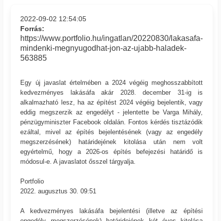
2022-09-02 12:54:05
Forrás:
https://www.portfolio.hu/ingatlan/20220830/lakasafa-
mindenki-megnyugodhat-jon-az-ujabb-haladek-
563885
Egy új javaslat értelmében a 2024 végéig meghosszabbított
kedvezményes lakásáfa akár 2028. december 31-ig is
alkalmazható lesz, ha az építést 2024 végéig bejelentik, vagy
eddig megszerzik az engedélyt - jelentette be Varga Mihály,
pénzügyminiszter Facebook oldalán. Fontos kérdés tisztázódik
ezáltal, mivel az építés bejelentésének (vagy az engedély
megszerzésének) határidejének kitolása után nem volt
egyértelmű, hogy a 2026-os építés befejezési határidő is
módosul-e. A javaslatot ősszel tárgyalja.
Portfolio
2022. augusztus 30. 09:51
A kedvezményes lakásáfa bejelentési (illetve az építési
engedély megszerzésének) határidejének két éves kitolása