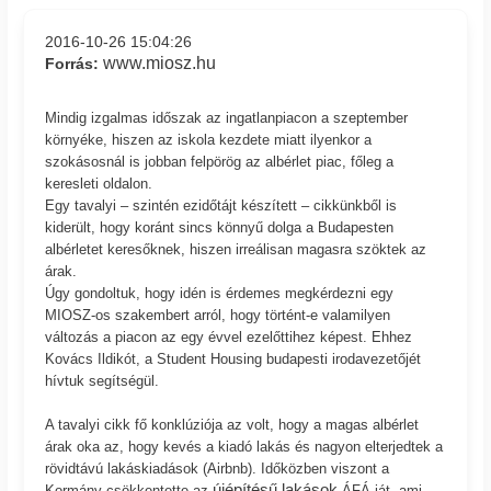
2016-10-26 15:04:26
www.miosz.hu
Forrás:
Mindig izgalmas időszak az ingatlanpiacon a szeptember
környéke, hiszen az iskola kezdete miatt ilyenkor a
szokásosnál is jobban felpörög az albérlet piac, főleg a
keresleti oldalon.
Egy tavalyi – szintén ezidőtájt készített – cikkünkből is
kiderült, hogy koránt sincs könnyű dolga a Budapesten
albérletet keresőknek, hiszen irreálisan magasra szöktek az
árak.
Úgy gondoltuk, hogy idén is érdemes megkérdezni egy
MIOSZ-os szakembert arról, hogy történt-e valamilyen
változás a piacon az egy évvel ezelőttihez képest. Ehhez
Kovács Ildikót, a Student Housing budapesti irodavezetőjét
hívtuk segítségül.
A tavalyi cikk fő konklúziója az volt, hogy a magas albérlet
árak oka az, hogy kevés a kiadó lakás és nagyon elterjedtek a
rövidtávú lakáskiadások (Airbnb). Időközben viszont a
újépítésű lakások
Kormány csökkentette az
ÁFÁ-ját, ami