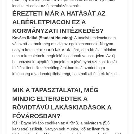
lendületet adhat az új beruházásoknak.
ÉREZTETI MÁR A HATÁSÁT AZ
ALBÉRLETPIACON EZ A
KORMÁNYZATI INTÉZKEDÉS?
Kovács Ildikó (Student Housing)
: A tavalyi tendencia nem
változott az árak még mindig az egekben vannak. Nagyon
kiadó lakások
nagy a kereslet a
iránt, de a kínálati oldalon
nem a keresletnek megfelelő ingatlanok vannak jelen. Az új
beruházások, újépítésű projektek a jövő nyári szezont fogják
felélénkíteni. Remélhetőleg árakban is látszódni fog a
különbség a vadonatúj illetve régi, használt albérletek között.
MIK A TAPASZTALATAI, MÉG
MINDIG ELTERJEDTEK A
RÖVIDTÁVÚ LAKÁSKIADÁSOK A
FŐVÁROSBAN?
K.I.
: Egyre inkább csökken az AirBnB, a belvárosra (5,6
kerületre) szűkült. Nagyon sok munka, idő az ilyen fajta