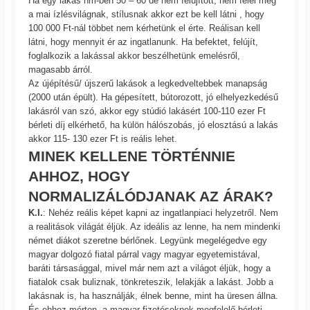
Ha egy lakás nm-ben 50 – 60 de nem felújított, nem felel meg
a mai ízlésvilágnak, stílusnak akkor ezt be kell látni , hogy
100 000 Ft-nál többet nem kérhetünk el érte. Reálisan kell
látni, hogy mennyit ér az ingatlanunk. Ha befektet, felújít,
foglalkozik a lakással akkor beszélhetünk emelésről,
magasabb árról.
Az újépítésű/ újszerű lakások a legkedveltebbek manapság
(2000 után épült). Ha gépesített, bútorozott, jó elhelyezkedésű
lakásról van szó, akkor egy stúdió lakásért 100-110 ezer Ft
bérleti díj elkérhető, ha külön hálószobás, jó elosztású a lakás
akkor 115- 130 ezer Ft is reális lehet.
MINEK KELLENE TÖRTÉNNIE
AHHOZ, HOGY
NORMALIZÁLÓDJANAK AZ ÁRAK?
K.I.
: Nehéz reális képet kapni az ingatlanpiaci helyzetről. Nem
a realitások világát éljük. Az ideális az lenne, ha nem mindenki
német diákot szeretne bérlőnek. Legyünk megelégedve egy
magyar dolgozó fiatal párral vagy magyar egyetemistával,
baráti társasággal, mivel már nem azt a világot éljük, hogy a
fiatalok csak buliznak, tönkreteszik, lelakják a lakást. Jobb a
lakásnak is, ha használják, élnek benne, mint ha üresen állna.
És ehhez mérten, a magyar fizetéseknek megfelelő bérleti