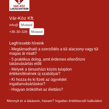
Vár-Köz Kft.
info@
Mutasd
+36-30-328-
Mutasd
Legfrissebb híreink
- Megtámadható a szerződés a túl alacsony vagy túl
magas ár miatt?
- 5 praktikus dolog, amit érdemes ellenőrizni
lakásvásárlás előtt
- Melyek a társasházi közös tulajdon
értékesítésének új szabályai?
- Ki hozza és ki fizeti az ügyvédet
ingatlanvásárláskor?
- Hogyan örökölhet az élettárs?
Mennyit ér a lakásom, házam? Ingatlan értékbecslő kalkulátor