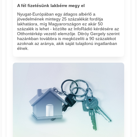
A fél fizetésünk lakbérre megy el
Nyugat-Európában egy átlagos albérlő a
jövedelmének mintegy 25 százalékát fordítja
lakhatásra, míg Magyarországon ez akár 50
százalék is lehet - közölte az InfoRádió kérdésére az
Otthontérkép vezető elemzője. Ditróy Gergely szerint
hazánkban továbbra is megközelíti a 90 százalékot
azoknak az aránya, akik saját tulajdonú ingatlanban
élnek.