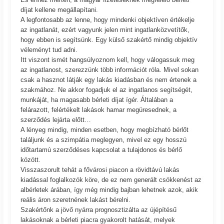
díjat kellene megállapítani.
A legfontosabb az lenne, hogy mindenki objektíven értékelje
az ingatlanát, ezért vagyunk jelen mint ingatlanközvetítők,
hogy ebben is segítsünk. Egy külső szakértő mindig objektív
véleményt tud adni.
Itt viszont ismét hangsúlyoznom kell, hogy válogassuk meg
az ingatlanost, szerezzünk több információt róla. Mivel sokan
csak a hasznot látják egy lakás kiadásban és nem értenek a
szakmához. Ne akkor fogadjuk el az ingatlanos segítségét,
munkáját, ha magasabb bérleti díjat ígér. Általában a
felárazott, felértékelt lakások hamar megüresednek, a
szerződés lejárta előtt…
A lényeg mindig, minden esetben, hogy megbízható bérlőt
találjunk és a szimpátia meglegyen, mivel ez egy hosszú
időtartamú szerződéses kapcsolat a tulajdonos és bérlő
között.
Visszaszorult tehát a fővárosi piacon a rövidtávú lakás
kiadással foglalkozók köre, de ez nem generált csökkenést az
albérletek árában, így még mindig bajban lehetnek azok, akik
reális áron szeretnének lakást bérelni.
Szakértőnk a jövő nyárra prognosztizálta az újépítésű
lakásoknak a bérleti piacra gyakorolt hatását, melyek