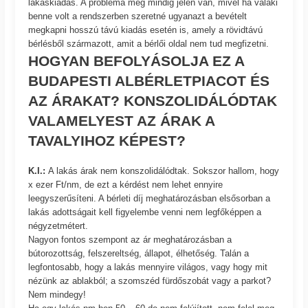
lakáskiadás. A probléma még mindig jelen van, mivel ha valaki
benne volt a rendszerben szeretné ugyanazt a bevételt
megkapni hosszú távú kiadás esetén is, amely a rövidtávú
bérlésből származott, amit a bérlői oldal nem tud megfizetni.
HOGYAN BEFOLYÁSOLJA EZ A
BUDAPESTI ALBÉRLETPIACOT ÉS
AZ ÁRAKAT? KONSZOLIDÁLÓDTAK
VALAMELYEST AZ ÁRAK A
TAVALYIHOZ KÉPEST?
K.I.:
A lakás árak nem konszolidálódtak. Sokszor hallom, hogy
x ezer Ft/nm, de ezt a kérdést nem lehet ennyire
leegyszerűsíteni. A bérleti díj meghatározásban elsősorban a
lakás adottságait kell figyelembe venni nem legfőképpen a
négyzetmétert.
Nagyon fontos szempont az ár meghatározásban a
bútorozottság, felszereltség, állapot, élhetőség. Talán a
legfontosabb, hogy a lakás mennyire világos, vagy hogy mit
nézünk az ablakból; a szomszéd fürdőszobát vagy a parkot?
Nem mindegy!