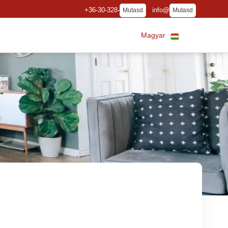
+36-30-328-
info@
Mutasd
Mutasd
Magyar