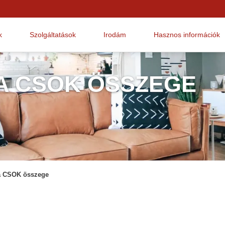
k
Szolgáltatások
Irodám
Hasznos információk
A CSOK ÖSSZEGE
a CSOK összege