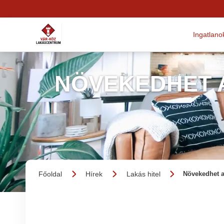
Ingatlano
NÖVEKEDHET 
Főoldal
Hírek
Lakás hitel
Növekedhet 