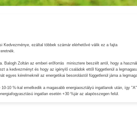
si Kedvezménye, ezáltal többek számár elérhetővé válik ez a fajta
eretnék.
a. Balogh Zoltán az emberi erőforrás minisztere beszélt arról, hogy a használ
 ezt a kedvezményt és hogy az igénylő családok ettől függetlenül a legmagas
át egyes kérelmeknél az energetikai besorolástól függetlenül járna a legmag
e 10-10 %-kal emelkedik a magasabb energiaosztályú ingatlanok után, így "A"
nergiafogyasztású ingatlan esetén +30 %jár az alapösszegen felül.