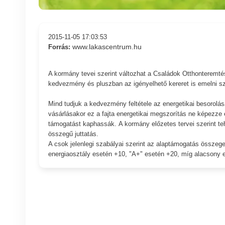
2015-11-05 17:03:53
www.lakascentrum.hu
Forrás:
A kormány tevei szerint változhat a Családok Otthonteremté
kedvezmény és pluszban az igényelhető kereret is emelni sz
Mind tudjuk a kedvezmény feltétele az energetikai besorolás
vásárlásakor ez a fajta energetikai megszorítás ne képezze
támogatást kaphassák. A kormány előzetes tervei szerint teh
összegű juttatás.
A csok jelenlegi szabályai szerint az alaptámogatás összeg
energiaosztály esetén +10, "A+" esetén +20, míg alacsony e