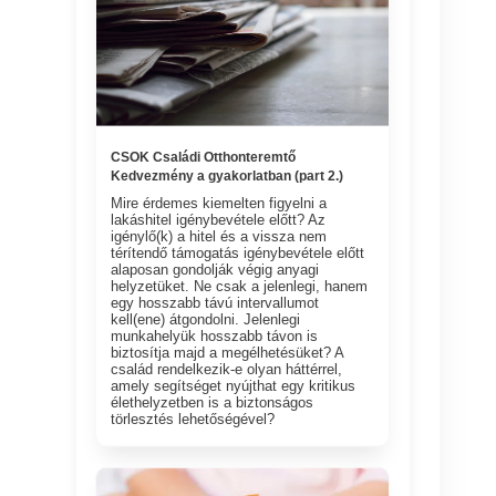
CSOK Családi Otthonteremtő
Kedvezmény a gyakorlatban (part 2.)
Mire érdemes kiemelten figyelni a
lakáshitel igénybevétele előtt? Az
igénylő(k) a hitel és a vissza nem
térítendő támogatás igénybevétele előtt
alaposan gondolják végig anyagi
helyzetüket. Ne csak a jelenlegi, hanem
egy hosszabb távú intervallumot
kell(ene) átgondolni. Jelenlegi
munkahelyük hosszabb távon is
biztosítja majd a megélhetésüket? A
család rendelkezik-e olyan háttérrel,
amely segítséget nyújthat egy kritikus
élethelyzetben is a biztonságos
törlesztés lehetőségével?