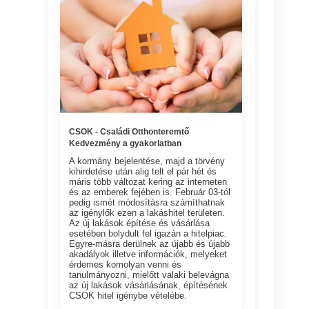
CSOK - Családi Otthonteremtő
Kedvezmény a gyakorlatban
A kormány bejelentése, majd a törvény
kihirdetése után alig telt el pár hét és
máris több változat kering az interneten
és az emberek fejében is. Február 03-tól
pedig ismét módosításra számíthatnak
az igénylők ezen a lakáshitel területen.
Az új lakások építése és vásárlása
esetében bolydult fel igazán a hitelpiac.
Egyre-másra derülnek az újabb és újabb
akadályok illetve információk, melyeket
érdemes komolyan venni és
tanulmányozni, mielőtt valaki belevágna
az új lakások vásárlásának, építésének
CSOK hitel igénybe vételébe.