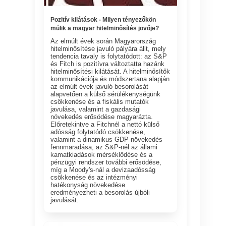
Pozitív kilátások - Milyen tényezőkön
múlik a magyar hitelminősítés jövője?
Az elmúlt évek során Magyarország
hitelminősítése javuló pályára állt, mely
tendencia tavaly is folytatódott: az S&P
és Fitch is pozitívra változtatta hazánk
hitelminősítési kilátását. A hitelminősítők
kommunikációja és módszertana alapján
az elmúlt évek javuló besorolását
alapvetően a külső sérülékenységünk
csökkenése és a fiskális mutatók
javulása, valamint a gazdasági
növekedés erősödése magyarázta.
Előretekintve a Fitchnél a nettó külső
adósság folytatódó csökkenése,
valamint a dinamikus GDP-növekedés
fennmaradása, az S&P-nél az állami
kamatkiadások mérséklődése és a
pénzügyi rendszer további erősödése,
míg a Moody's-nál a devizaadósság
csökkenése és az intézményi
hatékonyság növekedése
eredményezheti a besorolás újbóli
javulását.