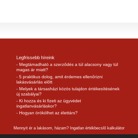
Legfrissebb híreink
- Megtámadható a szerződés a túl alacsony vagy túl
magas ár miatt?
- 5 praktikus dolog, amit érdemes ellenőrizni
lakásvásárlás előtt
- Melyek a társasházi közös tulajdon értékesítésének
új szabályai?
- Ki hozza és ki fizeti az ügyvédet
ingatlanvásárláskor?
- Hogyan örökölhet az élettárs?
Mennyit ér a lakásom, házam? Ingatlan értékbecslő kalkulátor