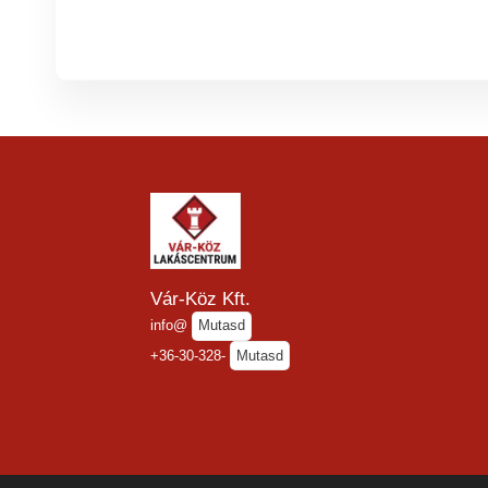
Vár-Köz Kft.
info@
Mutasd
+36-30-328-
Mutasd