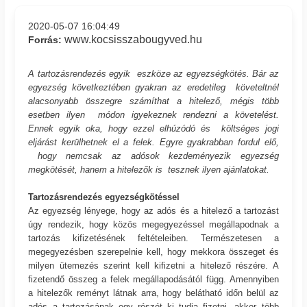
2020-05-07 16:04:49
www.kocsisszabougyved.hu
Forrás:
A tartozásrendezés egyik eszköze az egyezségkötés. Bár az
egyezség következtében gyakran az eredetileg követeltnél
alacsonyabb összegre számíthat a hitelező, mégis több
esetben ilyen módon igyekeznek rendezni a követelést.
Ennek egyik oka, hogy ezzel elhúzódó és költséges jogi
eljárást kerülhetnek el a felek. Egyre gyakrabban fordul elő,
hogy nemcsak az adósok kezdeményezik egyezség
megkötését, hanem a hitelezők is tesznek ilyen ajánlatokat.
Tartozásrendezés egyezségkötéssel
Az egyezség lényege, hogy az adós és a hitelező a tartozást
úgy rendezik, hogy közös megegyezéssel megállapodnak a
tartozás kifizetésének feltételeiben. Természetesen a
megegyezésben szerepelnie kell, hogy mekkora összeget és
milyen ütemezés szerint kell kifizetni a hitelező részére. A
fizetendő összeg a felek megállapodásától függ. Amennyiben
a hitelezők reményt látnak arra, hogy belátható időn belül az
adós a tartozásának egy részét ki tudja fizetni, akkor több