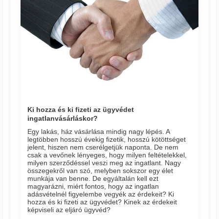
Ki hozza és ki fizeti az ügyvédet
ingatlanvásárláskor?
Egy lakás, ház vásárlása mindig nagy lépés. A
legtöbben hosszú évekig fizetik, hosszú kötöttséget
jelent, hiszen nem cserélgetjük naponta. De nem
csak a vevőnek lényeges, hogy milyen feltételekkel,
milyen szerződéssel veszi meg az ingatlant. Nagy
összegekről van szó, melyben sokszor egy élet
munkája van benne. De egyáltalán kell ezt
magyarázni, miért fontos, hogy az ingatlan
adásvételnél figyelembe vegyék az érdekeit? Ki
hozza és ki fizeti az ügyvédet? Kinek az érdekeit
képviseli az eljáró ügyvéd?