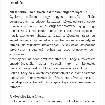
lehetősége.
Mit tehetünk, ha a követelést másra engedményezik?
Gyakran előfordul, hogy egyes hitelezők, például
pénzintézetek az adósok tartozásait követeléskezelő cégek
engedményezés
részére engedményezik. Az
lényege, hogy
a hitelező a követelését – rendszerint ellenérték fejében –
másik személyre ruházza át. Ezzel a követelés átszáll az
engedményesre. Így az adós a jövőben ennek a személynek
tartozik az átruházott követeléssel. A követelés átruházása
törvényesen megtehető, ehhez az adós engedélye sem
szükséges.
Amennyiben az adós arról kap értesítést, hogy a követelést
engedményezték, akkor ezentúl már a követelés
megszerzőjéhez kell fordulnia, ha egyezséget kíván kötni.
Fontos, hogy ha a követelés engedményezése előtt a tartozás
rendezésére már egyezség jött létre a hitelezővel, akkor ez a
megállapodás azt is köti, aki engedményezéssel megszerzi a
tartozást.
A követelés kivásárlása
Előfordulhat, hogy a hitelező valamilyen okból nem hajlik az