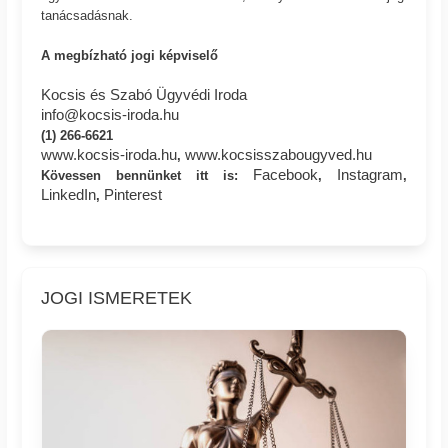
tanácsadásnak.
A megbízható jogi képviselő
Kocsis és Szabó Ügyvédi Iroda
info@kocsis-iroda.hu
(1) 266-6621
www.kocsis-iroda.hu
www.kocsisszabougyved.hu
,
Facebook
Instagram
Kövessen bennünket itt is:
,
,
LinkedIn
Pinterest
,
JOGI ISMERETEK