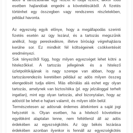
esetben hajlandóak engedni a követelésükből.
A fizetés
történhet egy összegben vagy rendszeres részletekben,
például havonta.
Az egyezség egyik előnye, hogy a megállapodás szerinti
fizetés esetén az ügy lezárul, és a tartozás megszűnik
anélkül, hogy pereskedésre, illetve bírósági végrehajtásra
kerülne sor. Ez mindkét fél költségeinek csökkentését
eredményezi.
Sok tényezőtől függ, hogy milyen egyezséget lehet kötni a
hitelezőkkel. A tartozás jellegének és a hitelező
üzletpolitikájának is nagy szerepe van abban, hogy a
tartozásrendezés keretében például az adós milyen összeg
elengedését tudja elérni. Más elbírálás alá eshet egy olyan
tartozás, amelynek van biztosítéka (pl. egy jelzáloggal terhelt
ingatlan), mint egy olyan tartozás, ahol bizonytalan, hogy az
adóstól be lehet-e hajtani valamit, és milyen időn belül.
Természetesen az adósnak érdemes áttekinteni a saját jogi
helyzetét is. Olyan esetben, ha a hitelező követelése
egyébként alaptalan lenne, nem feltétlenül áll az adós
érdekében az egyezségkötés. Az ügy békés lezárása
érdekében azonban ilyenkor is fennáll az egyezségkötés