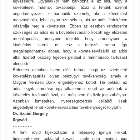
egyezségre. Ugyanakkor nem zárkózna el az elől, hogy a
követelését másnak továbbadja, azaz a fentiek szerint
engedményezze. E harmadik személy, aki a követelést
megvásárolja, lehet olyan személy is, aki az adós érdekében
vásárolja meg a követelést. Ebben az esetben rendszerint
szükséges az adós és a követelésvásárló között egy előzetes
megállapodás, amelyben rögzítik, hogy amennyiben a
kivásárlás sikerül, mi lesz a tartozás sorsa. Így
megállapodhatnak abban, hogy a követelésvásárló az adós
által fizetett összeg fejében például a fennmaradó tartozást
elengedi.
Érdemes azonban szem előtt tartani, hogy az üzletszerű
követelésvásárlás olyan pénzügyi tevékenység, amely a
Magyar Nemzeti Bank engedélyéhez kötött. Ha például az
adós egyik ismerőse egy alkalommal segít az adósnak a
követelés kivásárlásával, az még nem ütközik jogszabályba.
Azonban ismételten, nyereségszerzés céljából csak
engedéllyel lehet követelésvásárlási tevékenységet folytatni.
Dr. Szabó Gergely
ügyvéd
- - - - - - - -
A fenti rövid tájékoztatás a teljesség igénye nélkül,
figyelemfelhívó célzattal készült, mely nem minősül jogi