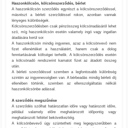
Haszonkölcsön, kölcsönszerződés, bérlet
A haszonkölcsön szerződés egyrészt a kölcsönszerződéssel,
másrészt a bérleti szerződéssel rokon, azonban vannak
lényeges különbségek.
Kölcsönszerződésben csak pénzösszeg kölcsönadásáról lehet
szó, míg haszonkölcsön esetén valamely ingó vagy ingatlan
átadására kerül sor.
A haszonkölcsön mindig ingyenes, azaz a kölcsönvevő nem
fizet ellenértéket a használatért, hanem csak a dolog
fenntartásának költségei terhelik. A kölcsönszerződés esetén
a kölcsönadó rendszerint kamatot fizet az átadott összeg
után.
A bérleti szerződéssel szemben a legfontosabb különbség
szintén az ingyenességben van. A bérbeadás mindig bérleti díj
ellenében történik, szemben az ellenszolgáltatás nélküli
haszonkölcsönbe adással.
A szerződés megszűnése
A szerződés szólhat határozatlan időre vagy határozott időre,
például valamely előre meghatározott időpontig vagy
meghatározott feltétel bekövetkeztéig.
A kölcsönbevevő úgy szüntetheti meg legegyszerűbben a