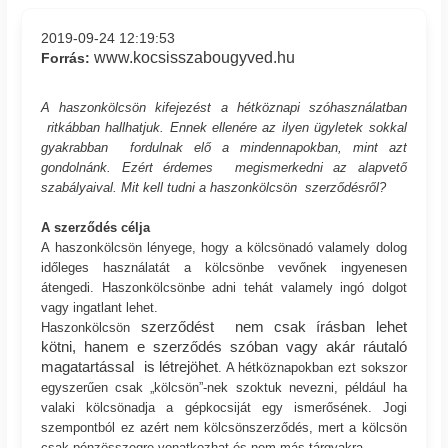
2019-09-24 12:19:53
www.kocsisszabougyved.hu
Forrás:
A haszonkölcsön kifejezést a hétköznapi szóhasználatban
ritkábban hallhatjuk. Ennek ellenére az ilyen ügyletek sokkal
gyakrabban fordulnak elő a mindennapokban, mint azt
gondolnánk. Ezért érdemes megismerkedni az alapvető
szabályaival. Mit kell tudni a haszonkölcsön szerződésről?
A szerződés célja
A haszonkölcsön lényege, hogy a kölcsönadó valamely dolog
időleges használatát a kölcsönbe vevőnek ingyenesen
átengedi. Haszonkölcsönbe adni tehát valamely ingó dolgot
vagy ingatlant lehet.
szerződést nem csak írásban lehet
Haszonkölcsön
kötni, hanem e szerződés szóban vagy akár ráutaló
magatartással is létrejöhet
. A hétköznapokban ezt sokszor
egyszerűen csak „kölcsön”-nek szoktuk nevezni, például ha
valaki kölcsönadja a gépkocsiját egy ismerősének. Jogi
szempontból ez azért nem kölcsönszerződés, mert a kölcsön
csak pénzösszegre vonatkozhat és nem más tárgyakra.