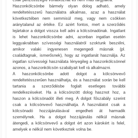
Haszonkölcsönbe bármely olyan dolog adható, amely
rendeltetésszerű használatra alkalmas, azaz a használat
következtében nem semmisül meg, vagy nem csökken
aránytalanul az értéke. Ez azért fontos, mert a szerződés
lejártakor a dolgot vissza kell adni a kölcsönadónak. Ingatlant
is lehet haszonkölcsönbe adni, azonban ingatlan esetén
leggyakrabban szívességi használatról szoktunk beszélni,
amikor valaki ingyenesen megengedi másnak (pl.
családtagnak, ismerősnek), hogy az ingatlanát használja. Az
ingatlan szívességi használata lényegileg a haszonkölcsönnel
azonos, a haszonkölcsön szabályait kell rá alkalmazni.
A haszonkölcsönbe adott dolgot a kölcsönvevő
rendeltetésszerűen használhatja, és a használat során be kell
tartania a szerződésbe foglalt esetleges további
rendelkezéseket. Ha a kölcsönzött dolog hasznot hoz, a
haszon a kölcsönadót illeti meg. A dolgot főszabály szerint
csak a kölcsönvevő használhatja. A használatot csak a
kölcsönadó hozzájárulásával engedheti át harmadik
személynek. Ha a dolgot hozzájárulás nélkül másnak
átengedi, a kölcsönvevő a dolgot ért azon károkért is felel,
amelyek e nélkül nem következtek volna be.