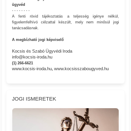
ügyvéd
- - - - - - - -
A fenti rövid tájékoztatás a teljesség igénye nélkül,
figyelemfelhívó célzattal készült, mely nem minősül jogi
tanácsadásnak.
A megbízható jogi képviselő
Kocsis és Szabó Ügyvédi Iroda
info@kocsis-iroda.hu
(1) 266-6621
www.kocsis-iroda.hu
www.kocsisszabougyved.hu
,
JOGI ISMERETEK