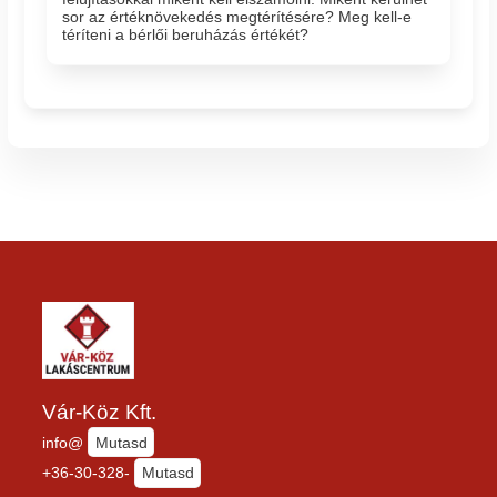
sor az értéknövekedés megtérítésére? Meg kell-e
téríteni a bérlői beruházás értékét?
Vár-Köz Kft.
info@
Mutasd
+36-30-328-
Mutasd