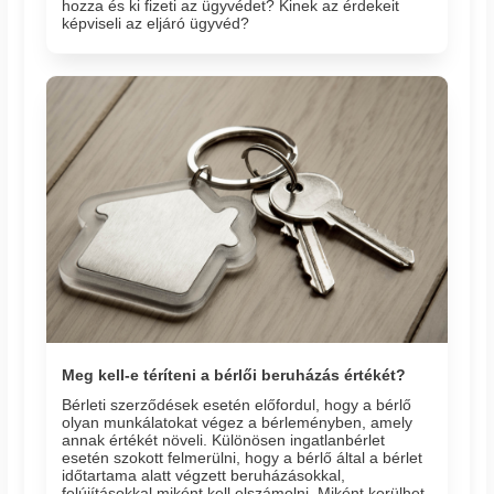
hozza és ki fizeti az ügyvédet? Kinek az érdekeit
képviseli az eljáró ügyvéd?
Meg kell-e téríteni a bérlői beruházás értékét?
Bérleti szerződések esetén előfordul, hogy a bérlő
olyan munkálatokat végez a bérleményben, amely
annak értékét növeli. Különösen ingatlanbérlet
esetén szokott felmerülni, hogy a bérlő által a bérlet
időtartama alatt végzett beruházásokkal,
felújításokkal miként kell elszámolni. Miként kerülhet