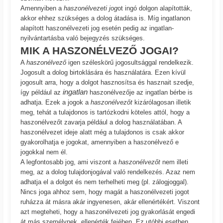
Amennyiben a
haszonélvezeti jog
ot ingó dolgon alapították,
akkor ehhez szükséges a dolog átadása is. Míg ingatlanon
alapított haszonélvezeti jog esetén pedig az ingatlan-
nyilvántartásba való bejegyzés szükséges.
MIK A HASZONÉLVEZŐ JOGAI?
A
haszonélvező
igen széleskörű jogosultsággal rendelkezik.
Jogosult a dolog birtoklására és használatára. Ezen kívül
jogosult arra, hogy a dolgot hasznosítsa és hasznait szedje,
ingatlan
így például az
haszonélvezője az ingatlan bérbe is
adhatja. Ezek a jogok a
haszonélvezőt
kizárólagosan illetik
meg, tehát a tulajdonos is tartózkodni köteles attól, hogy a
haszonélvezőt zavarja például a dolog használatában. A
haszonélvezet ideje alatt még a tulajdonos is csak akkor
gyakorolhatja e jogokat, amennyiben a haszonélvező e
jogokkal nem él.
A legfontosabb jog, ami viszont a
haszonélvezőt
nem illeti
meg, az a dolog tulajdonjogával való rendelkezés. Azaz nem
adhatja el a dolgot és nem terhelheti meg (pl. zálogjoggal).
Nincs joga ahhoz sem, hogy magát a haszonélvezeti jogot
ruházza át másra akár ingyenesen, akár ellenértékért. Viszont
azt megteheti, hogy a haszonélvezeti jog gyakorlását engedi
át más személynek, ellenérték fejében. Ez utóbbi esetben