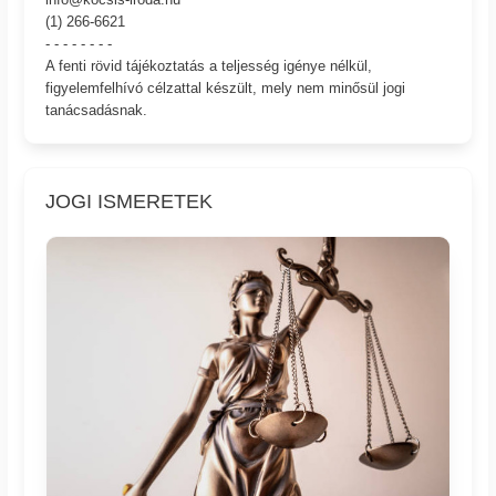
(1) 266-6621
- - - - - - - -
A fenti rövid tájékoztatás a teljesség igénye nélkül,
figyelemfelhívó célzattal készült, mely nem minősül jogi
tanácsadásnak.
JOGI ISMERETEK