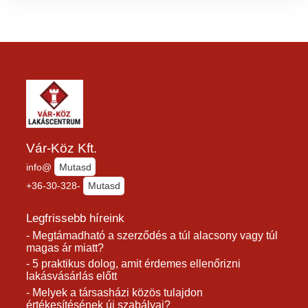
Vár-Köz Kft.
info@
Mutasd
+36-30-328-
Mutasd
Legfrissebb híreink
- Megtámadható a szerződés a túl alacsony vagy túl
magas ár miatt?
- 5 praktikus dolog, amit érdemes ellenőrizni
lakásvásárlás előtt
- Melyek a társasházi közös tulajdon
értékesítésének új szabályai?