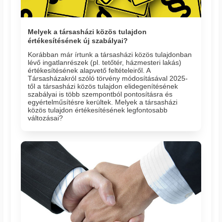
Melyek a társasházi közös tulajdon
értékesítésének új szabályai?
Korábban már írtunk a társasházi közös tulajdonban
lévő ingatlanrészek (pl. tetőtér, házmesteri lakás)
értékesítésének alapvető feltételeiről. A
Társasházakról szóló törvény módosításával 2025-
től a társasházi közös tulajdon elidegenítésének
szabályai is több szempontból pontosításra és
egyértelműsítésre kerültek. Melyek a társasházi
közös tulajdon értékesítésének legfontosabb
változásai?