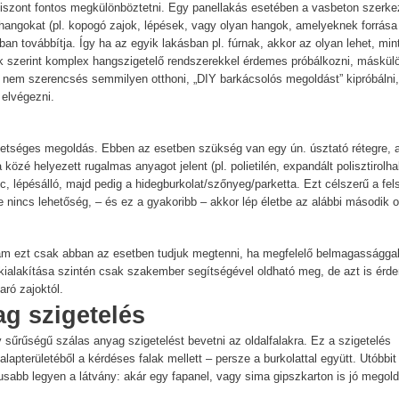
viszont fontos megkülönböztetni. Egy panellakás esetében a vasbeton szerke
éshangokat (pl. kopogó zajok, lépések, vagy olyan hangok, amelyeknek forrása
an továbbítja. Így ha az egyik lakásban pl. fúrnak, akkor az olyan lehet, min
ek szerint komplex hangszigetelő rendszerekkel érdemes próbálkozni, máskül
y nem szerencsés semmilyen otthoni, „DIY barkácsolós megoldást” kipróbálni,
 elvégezni.
k lehetséges megoldás. Ebben az esetben szükség van egy ún. úsztató rétegre,
közé helyezett rugalmas anyagot jelent (pl. polietilén, expandált polisztirolha
ilc, lépésálló, majd pedig a hidegburkolat/szőnyeg/parketta. Ezt célszerű a fel
 nincs lehetőség, – és ez a gyakoribb – akkor lép életbe az alábbi második o
 ám ezt csak abban az esetben tudjuk megtenni, ha megfelelő belmagasságga
 kialakítása szintén csak szakember segítségével oldható meg, de azt is érd
aró zajoktól.
g szigetelés
űrűségű szálas anyag szigetelést bevetni az oldalfalakra. Ez a szigetelés
apterületéből a kérdéses falak mellett – persze a burkolattal együtt. Utóbbit
usabb legyen a látvány: akár egy fapanel, vagy sima gipszkarton is jó megol