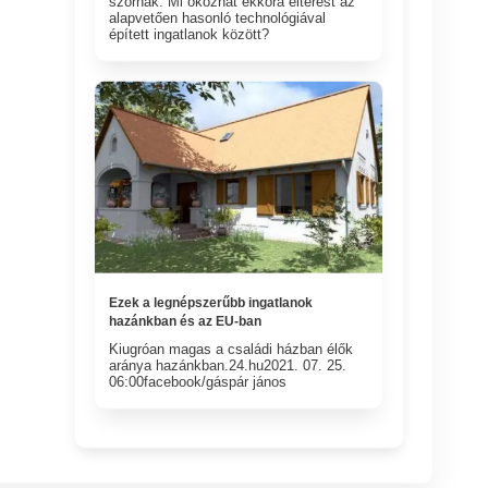
szórnak. Mi okozhat ekkora eltérést az
alapvetően hasonló technológiával
épített ingatlanok között?
Ezek a legnépszerűbb ingatlanok
hazánkban és az EU-ban
Kiugróan magas a családi házban élők
aránya hazánkban.24.hu2021. 07. 25.
06:00facebook/gáspár jános