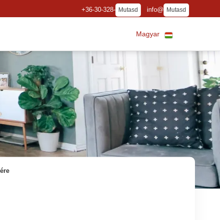
+36-30-328-
info@
Mutasd
Mutasd
Magyar
ére