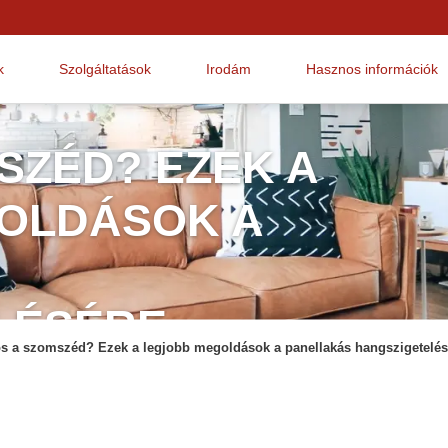
k
Szolgáltatások
Irodám
Hasznos információk
SZÉD? EZEK A
OLDÁSOK A
LÉSÉRE
os a szomszéd? Ezek a legjobb megoldások a panellakás hangszigetelés