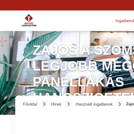
Ingatlano
ZAJOS A SZOM
LEGJOBB MEG
PANELLAKÁS
HANGSZIGETE
Főoldal
Hírek
Használt ingatlanok
Zaj