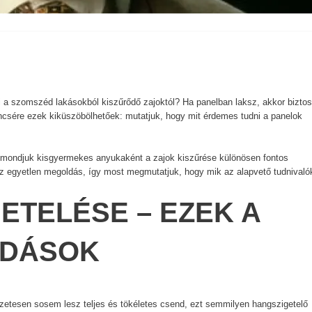
 a szomszéd lakásokból kiszűrődő zajoktól? Ha panelban laksz, akkor bizto
ncsére ezek kiküszöbölhetőek: mutatjuk, hogy mit érdemes tudni a panelok
a mondjuk kisgyermekes anyukaként a zajok kiszűrése különösen fontos
z egyetlen megoldás, így most megmutatjuk, hogy mik az alapvető tudnivaló
ETELÉSE – EZEK A
LDÁSOK
zetesen sosem lesz teljes és tökéletes csend, ezt semmilyen hangszigetelő