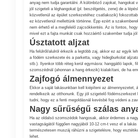
anyag nem tudja garantálni. A különböző zajokat, hangokat 
jól szigeteli a léghangokat (pl. beszélgetés, zene) de a lép
közvetlenül az épület szerkezetéhez csatlakozik) fokozottabb
ez közvetlenül mellettünk történne. Épp ezért a szakember
nem érhető el a megfelelő zajcsökkentés. Az is fontos, hog
mivel ezt a fajta munkát csak hozzáértő szakember tudja jól
Úsztatott aljzat
Ha felülről/alulról érkezik a legtöbb zaj, akkor ez az egyi
a födém szerkezete és a parketta, vagy hidegburkolat aljzata 
stb.). Ilyenkor több réteg kerül egymásra: hanggátló lapok, f
szomszédnál (ahonnan a hang érkezik) kialakítani, de ha erre
Zajfogó álmennyezet
Ekkor a saját lakásunkban kell kiépíteni az álmennyezetet,
rendelkezik az otthonunk. Egy jól szigetelő födémszerkezet
tudni, hogy ez a fenti megoldásnál kevésbé fog védeni a zav
Nagy sűrűségű szálas anya
Ha az oldalsó szomszédok hangosak, akkor érdemes a nagy s
vastagságától függően nagyjából 10-12 cm-t vesz el a lakás al
természetesen muszáj ráhúzni a szigetelésre, hogy esztétik
lehet.