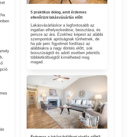
zet
5 praktikus dolog, amit érdemes
tha
ellenőrizni lakásvásárlás előtt
önben
Lakásvásárláskor a legfontosabb az
ingatlan elhelyezkedése, beosztása, és
persze az ára. Ezekhez képest az alábbi
szempontok apróságnak tűnhetnek, de
ha pár perc figyelmet fordítasz az
alábbiakra a nagy döntés előtt, sok
 amely
bosszúságtól és adott esetben jelentős
b,
többletköltségtől kímélheted meg
magad.
ső
pció.
l
emes
dás
Érdemes-e lakást felújítani eladás előtt?