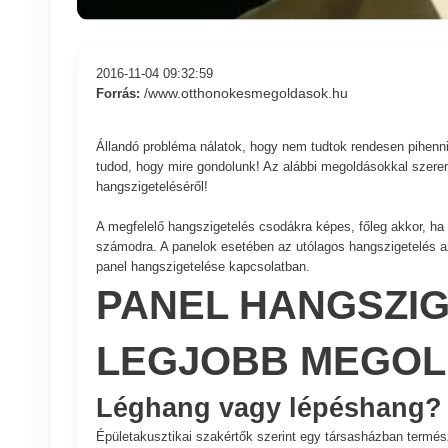
2016-11-04 09:32:59
/www.otthonokesmegoldasok.hu
Forrás:
Állandó probléma nálatok, hogy nem tudtok rendesen pihenni
tudod, hogy mire gondolunk! Az alábbi megoldásokkal szere
hangszigeteléséről!
A megfelelő hangszigetelés csodákra képes, főleg akkor, h
számodra. A panelok esetében az utólagos hangszigetelés a
panel hangszigetelése kapcsolatban.
PANEL HANGSZIG
LEGJOBB MEGO
Léghang vagy lépéshang?
Épületakusztikai szakértők szerint egy társasházban termés