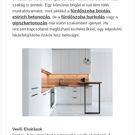
szakág is érintett. Egy kőműves brigád el tud látni több
fürdőszoba bontás
munkafolyamatot, mint például a
,
estrich betonozás
fürdőszoba burkolás
, de a
vagy a
gipszkartonozás
már külön szakembert igényel. Ha
nincsen kapcsolatod megbízható kivitelezőkkel, egy teljeskörű
lakásfelújításba rizikós lesz belevágni.
Vevői Elvárások