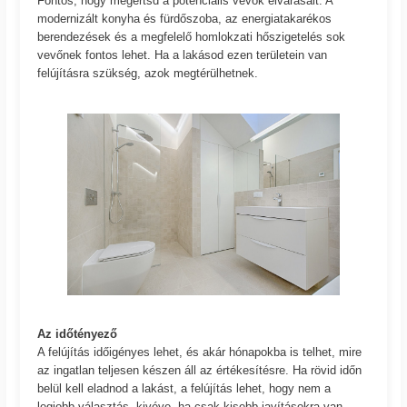
Fontos, hogy megértsd a potenciális vevők elvárásait. A
modernizált konyha és fürdőszoba, az energiatakarékos
berendezések és a megfelelő homlokzati hőszigetelés sok
vevőnek fontos lehet. Ha a lakásod ezen területein van
felújításra szükség, azok megtérülhetnek.
Az időtényező
A felújítás időigényes lehet, és akár hónapokba is telhet, mire
az ingatlan teljesen készen áll az értékesítésre. Ha rövid időn
belül kell eladnod a lakást, a felújítás lehet, hogy nem a
legjobb választás, kivéve, ha csak kisebb javításokra van