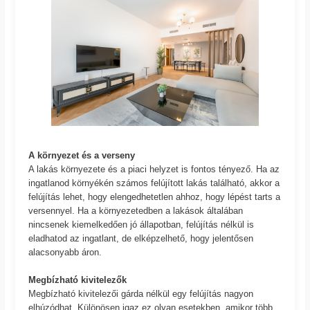
A környezet és a verseny
A lakás környezete és a piaci helyzet is fontos tényező. Ha az
ingatlanod környékén számos felújított lakás található, akkor a
felújítás lehet, hogy elengedhetetlen ahhoz, hogy lépést tarts a
versennyel. Ha a környezetedben a lakások általában
nincsenek kiemelkedően jó állapotban, felújítás nélkül is
eladhatod az ingatlant, de elképzelhető, hogy jelentősen
alacsonyabb áron.
Megbízható kivitelezők
Megbízható kivitelezői gárda nélkül egy felújítás nagyon
elhúzódhat. Különösen igaz ez olyan esetekben, amikor több