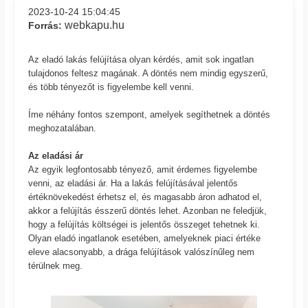
2023-10-24 15:04:45
webkapu.hu
Forrás:
Az eladó lakás felújítása olyan kérdés, amit sok ingatlan
tulajdonos feltesz magának. A döntés nem mindig egyszerű,
és több tényezőt is figyelembe kell venni.
Íme néhány fontos szempont, amelyek segíthetnek a döntés
meghozatalában.
Az eladási ár
Az egyik legfontosabb tényező, amit érdemes figyelembe
venni, az eladási ár. Ha a lakás felújításával jelentős
értéknövekedést érhetsz el, és magasabb áron adhatod el,
akkor a felújítás ésszerű döntés lehet. Azonban ne feledjük,
hogy a felújítás költségei is jelentős összeget tehetnek ki.
Olyan eladó ingatlanok esetében, amelyeknek piaci értéke
eleve alacsonyabb, a drága felújítások valószínűleg nem
térülnek meg.