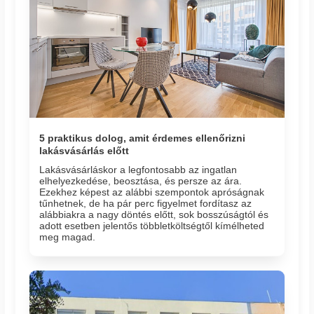
5 praktikus dolog, amit érdemes ellenőrizni
lakásvásárlás előtt
Lakásvásárláskor a legfontosabb az ingatlan
elhelyezkedése, beosztása, és persze az ára.
Ezekhez képest az alábbi szempontok apróságnak
tűnhetnek, de ha pár perc figyelmet fordítasz az
alábbiakra a nagy döntés előtt, sok bosszúságtól és
adott esetben jelentős többletköltségtől kímélheted
meg magad.