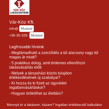
Vár-Köz Kft.
info@
Mutasd
+36-30-328-
Mutasd
Legfrissebb híreink
- Megtámadható a szerződés a túl alacsony vagy túl
magas ár miatt?
- 5 praktikus dolog, amit érdemes ellenőrizni
lakásvásárlás előtt
- Melyek a társasházi közös tulajdon
értékesítésének új szabályai?
- Ki hozza és ki fizeti az ügyvédet
ingatlanvásárláskor?
- Hogyan örökölhet az élettárs?
Mennyit ér a lakásom, házam? Ingatlan értékbecslő kalkulátor