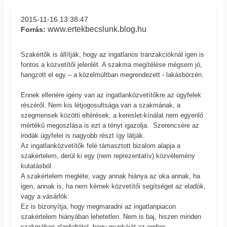
2015-11-16 13:38:47
www.ertekbecslunk.blog.hu
Forrás:
Szakértők is állítják, hogy az ingatlanos tranzakcióknál igen is
fontos a közvetítői jelenlét. A szakma megítélése mégsem jó,
hangzott el egy – a közelmúltban megrendezett - lakásbörzén.
Ennek ellenére igény van az ingatlanközvetítőkre az ügyfelek
részéről. Nem kis létjogosultsága van a szakmának, a
szegmensek közötti eltérések, a kereslet-kínálat nem egyenlő
mértékű megoszlása is ezt a tényt igazolja. Szerencsére az
irodák ügyfelei is nagyobb részt így látják.
Az ingatlanközvetítők felé támasztott bizalom alapja a
szakértelem, derül ki egy (nem reprezentatív) közvélemény
kutatásból.
A szakértelem megléte, vagy annak hiánya az oka annak, ha
igen, annak is, ha nem kérnek közvetítői segítséget az eladók,
vagy a vásárlók.
Ez is bizonyítja, hogy megmaradni az ingatlanpiacon
szakértelem hiányában lehetetlen. Nem is baj, hiszen minden
szakmában alapfeltétel, hogy munkáját az ember