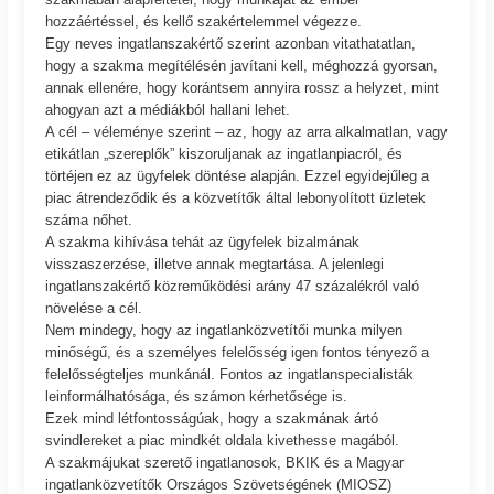
hozzáértéssel, és kellő szakértelemmel végezze.
Egy neves ingatlanszakértő szerint azonban vitathatatlan,
hogy a szakma megítélésén javítani kell, méghozzá gyorsan,
annak ellenére, hogy korántsem annyira rossz a helyzet, mint
ahogyan azt a médiákból hallani lehet.
A cél – véleménye szerint – az, hogy az arra alkalmatlan, vagy
etikátlan „szereplők” kiszoruljanak az ingatlanpiacról, és
törtéjen ez az ügyfelek döntése alapján. Ezzel egyidejűleg a
piac átrendeződik és a közvetítők által lebonyolított üzletek
száma nőhet.
A szakma kihívása tehát az ügyfelek bizalmának
visszaszerzése, illetve annak megtartása. A jelenlegi
ingatlanszakértő közreműködési arány 47 százalékról való
növelése a cél.
Nem mindegy, hogy az ingatlanközvetítői munka milyen
minőségű, és a személyes felelősség igen fontos tényező a
felelősségteljes munkánál. Fontos az ingatlanspecialisták
leinformálhatósága, és számon kérhetősége is.
Ezek mind létfontosságúak, hogy a szakmának ártó
svindlereket a piac mindkét oldala kivethesse magából.
A szakmájukat szerető ingatlanosok, BKIK és a Magyar
ingatlanközvetítők Országos Szövetségének (MIOSZ)