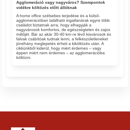
Agglomeráció vagy nagyváros? Szempontok
vidékre költözés előtt állóknak
A home office szélsebes terjedése és a külső-
agglomerációban található ingatlanárak egyre több
családot biztatnak arra, hogy elhagyják a
nagyvárosok komfortos, de egészségtelen és zajos
miliőjét. Bár az akár 30-40 km-re lévő kisvárosok és
falvak csábítóak tudnak lenni, a felkészületleneket
jónéhány meglepetés érheti a kiköltözés után. A
cikkünkből kiderül, hogy miért érdemes – vagy
éppen miért nem érdemes – az agglomerációba
költözni.