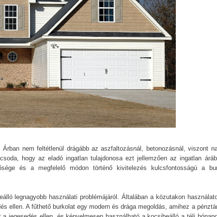
 Árban nem feltétlenül drágább az aszfaltozásnál, betonozásnál, viszont n
 csoda, hogy az eladó ingatlan tulajdonosa ezt jellemzően az ingatlan áráb
nősége és a megfelelő módon történő kivitelezés kulcsfontosságú a bur
eálló legnagyobb használati problémájáról. Általában a közutakon használat
s ellen. A fűthető burkolat egy modern és drága megoldás, amihez a pénztá
t a jegesedés ellen, és kényelmesen használható a kocsibeálló a téli hónap