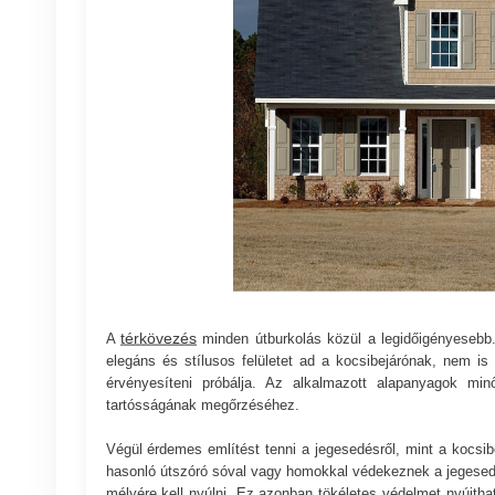
térkövezés
A
minden útburkolás közül a legidőigényesebb.
elegáns és stílusos felületet ad a kocsibejárónak, nem is
érvényesíteni próbálja. Az alkalmazott alapanyagok mi
tartósságának megőrzéséhez.
Végül érdemes említést tenni a jegesedésről, mint a kocsib
hasonló útszóró sóval vagy homokkal védekeznek a jegesedé
mélyére kell nyúlni. Ez azonban tökéletes védelmet nyújtha