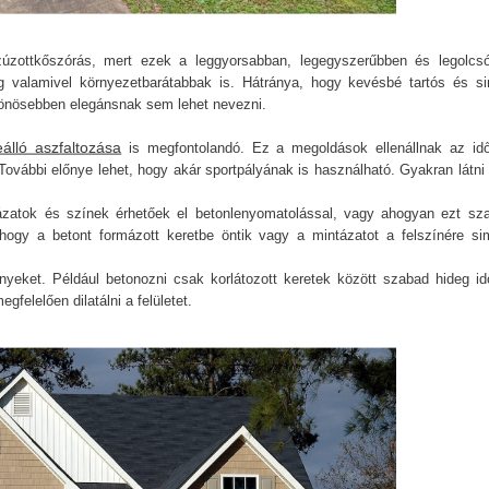
zúzottkőszórás, mert ezek a leggyorsabban, legegyszerűbben és legolcs
g valamivel környezetbarátabbak is. Hátránya, hogy kevésbé tartós és s
ülönösebben elegánsnak sem lehet nevezni.
eálló aszfaltozása
is megfontolandó. Ez a megoldások ellenállnak az idő
ovábbi előnye lehet, hogy akár sportpályának is használható. Gyakran látni 
tázatok és színek érhetőek el betonlenyomatolással, vagy ahogyan ezt sz
hogy a betont formázott keretbe öntik vagy a mintázatot a felszínére sim
ényeket. Például betonozni csak korlátozott keretek között szabad hideg id
felelően dilatálni a felületet.