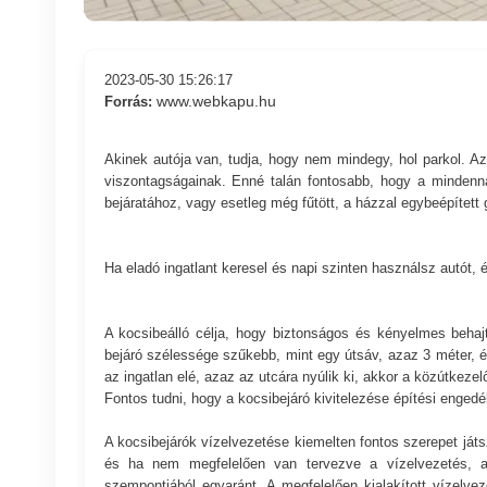
2023-05-30 15:26:17
www.webkapu.hu
Forrás:
Akinek autója van, tudja, hogy nem mindegy, hol parkol. Az
viszontagságainak. Enné talán fontosabb, hogy a mindenna
bejáratához, vagy esetleg még fűtött, a házzal egybeépített 
Ha eladó ingatlant keresel és napi szinten használsz autót,
A kocsibeálló célja, hogy biztonságos és kényelmes behaj
bejáró szélessége szűkebb, mint egy útsáv, azaz 3 méter, é
az ingatlan elé, azaz az utcára nyúlik ki, akkor a közútkeze
Fontos tudni, hogy a kocsibejáró kivitelezése építési engedé
A kocsibejárók vízelvezetése kiemelten fontos szerepet játs
és ha nem megfelelően van tervezve a vízelvezetés, a
szempontjából egyaránt. A megfelelően kialakított vízelvez