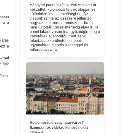
Házgyári panel lakások évtizedeken át
készültek különböző tervek alapján és
különböző kiviteli minőségben. Az
óbban
viszont szinte az összesre jellemző,
ima a
hogy az elektromos rendszere, ha fel
nem újították, teljes mértékig elavult.Ha
panel lakást vásárolna, győződjön meg a
vezetékek állapotáról, mert azok
járás
felújítása elkerülhetetlen lehet,
ugyanakkor jelentős költséggel és
ezt a
felfordulással jár.
akmai
ítják
őben.
Agglomeráció vagy nagyváros?
Szempontok vidékre költözés előtt
állóknak