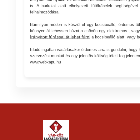
is. A burkolat alatt elhelyezett fűtőkábelek segítségév
felhalmozódása.
Bármilyen módon is készül el egy kocsibeálló, érdemes tö
könnyen át lehessen húzni a csövön egy elektromos-, vag
Irányított fúrással át lehet fúrni
a kocsibeálló alatt, vagy 
Eladó ingatlan vásárlásakor érdemes arra is gondolni, hogy 
szervezési munkát és egy jelentős költség tételt fog jelenten
www.webkapu.hu