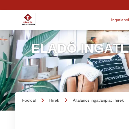
Ingatlano
ELADÓ INGAT
Főoldal
Hírek
Általános ingatlanpiaci hírek