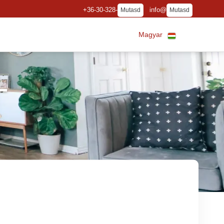
+36-30-328-
info@
Mutasd
Mutasd
Magyar
L