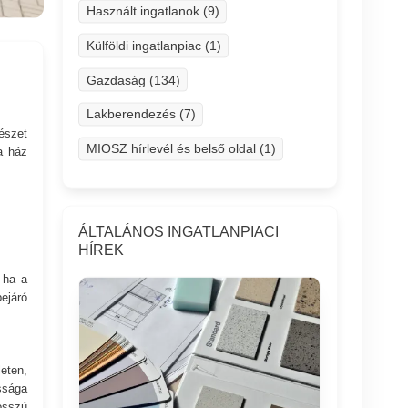
Használt ingatlanok (9)
Külföldi ingatlanpiac (1)
Gazdaság (134)
Lakberendezés (7)
észet
MIOSZ hírlevél és belső oldal (1)
a ház
ÁLTALÁNOS INGATLANPIACI
HÍREK
 ha a
ejáró
eten,
ssága
osszú