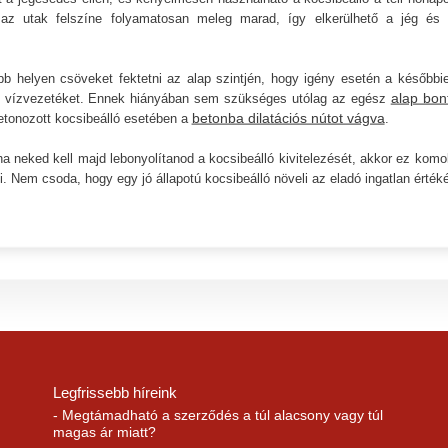
el az utak felszíne folyamatosan meleg marad, így elkerülhető a jég és
bb helyen csöveket fektetni az alap szintjén, hogy igény esetén a későbbi
alap bon
y vízvezetéket. Ennek hiányában sem szükséges utólag az egész
betonba dilatációs nútot vágva
betonozott kocsibeálló esetében a
.
ha neked kell majd lebonyolítanod a kocsibeálló kivitelezését, akkor ez komo
i. Nem csoda, hogy egy jó állapotú kocsibeálló növeli az eladó ingatlan értéké
Legfrissebb híreink
- Megtámadható a szerződés a túl alacsony vagy túl
magas ár miatt?