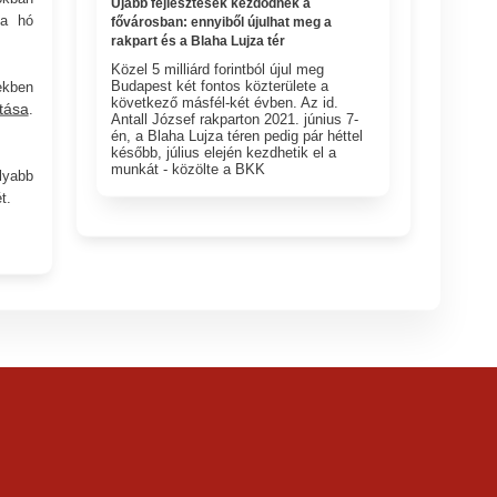
Újabb fejlesztések kezdődnek a
 a hó
fővárosban: ennyiből újulhat meg a
rakpart és a Blaha Lujza tér
Közel 5 milliárd forintból újul meg
Budapest két fontos közterülete a
ekben
következő másfél-két évben. Az id.
tása
.
Antall József rakparton 2021. június 7-
én, a Blaha Lujza téren pedig pár héttel
később, július elején kezdhetik el a
munkát - közölte a BKK
lyabb
t.