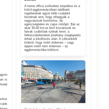
A home office szélsebes terjedése és a
külső-agglomerációban található
ingatlanárak egyre több családot
biztatnak arra, hogy elhagyják a
nagyvárosok komfortos, de
egészségtelen és zajos miliőjét. Bár az
akár 30-40 km-re lévő kisvárosok és
falvak csábítóak tudnak lenni, a
felkészületleneket jónéhány meglepetés
érheti a kiköltözés után. A cikkünkből
kiderül, hogy miért érdemes – vagy
éppen miért nem érdemes – az
agglomerációba költözni.
agyon
an is
kolat
oshoz
rcánk
okban