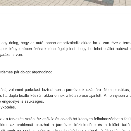
 egy dolog, hogy az autó jobban amortizálódik akkor, ha ki van téve a term
pok kényelmében óriási különbséget jelent, hogy be lehet-e állni autóval 
garázs is van.
 érdemes pár dolgot átgondolnod.
tást, valamint parkolást biztosítson a járműveink számára. Nem praktikus,
s ha dupla beálló készül, akkor ennek a kétszerese ajánlott. Amennyiben a b
lő engedélye is szükséges.
lyköteles.
zik a tervezés során. Az esővíz és olvadó hó könnyen felhalmozódhat a felül
kkor az problémát okozhat a járművek közlekedése és a felület tartó
ető rendszer segít megőrizni a kocsibejáró burkolatának jó állapotát, és h