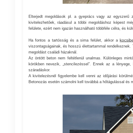
Elterjedt megoldások pl. a gyeprács vagy az egyszerű 
kivitelezhetőek, ráadásul a többi megoldáshoz képest mé
felülete, ezért nem igazán használható többféle célra, és k
kocsib
Ha fontos a tartósság és a sima felület, akkor a
viszontagságainak, és hosszú élettartammal rendelkeznek. T
megoldást családi házaknál.
Az öntött beton nem feltétlenül unalmas. Különleges min
körökben nevezik, „stencilezéssel”. Ennek az a lényege, 
száradáskor.
A kivitelezésnél figyelembe kell venni az időjárási körülm
Betonozás esetén számolni kell továbbá a hőtágulással és meg