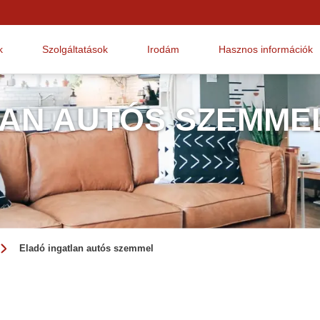
k
Szolgáltatások
Irodám
Hasznos információk
LAN AUTÓS SZEMME
Eladó ingatlan autós szemmel