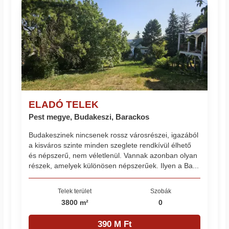
ELADÓ TELEK
Pest megye, Budakeszi, Barackos
Budakeszinek nincsenek rossz városrészei, igazából
a kisváros szinte minden szeglete rendkívül élhető
és népszerű, nem véletlenül. Vannak azonban olyan
részek, amelyek különösen népszerűek. Ilyen a Ba...
Telek terület
Szobák
3800 m²
0
390 M Ft