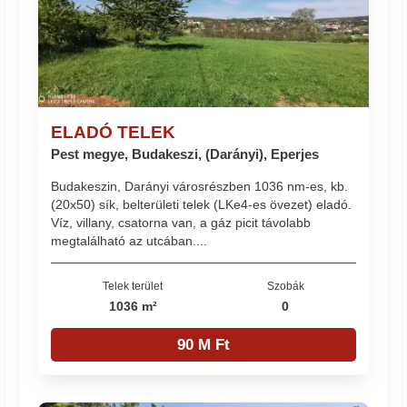
ELADÓ TELEK
Pest megye, Budakeszi, (Darányi), Eperjes
Budakeszin, Darányi városrészben 1036 nm-es, kb.
(20x50) sík, belterületi telek (LKe4-es övezet) eladó.
Víz, villany, csatorna van, a gáz picit távolabb
megtalálható az utcában....
Telek terület
Szobák
1036 m²
0
90 M Ft