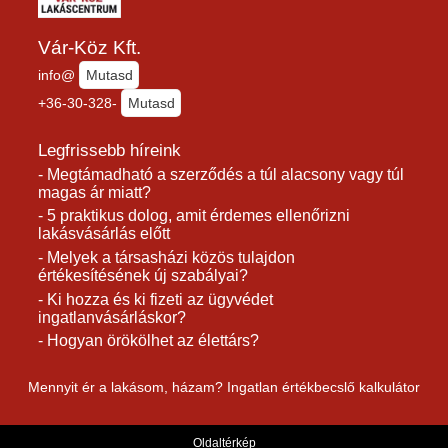
Vár-Köz Kft.
info@
Mutasd
+36-30-328-
Mutasd
Legfrissebb híreink
- Megtámadható a szerződés a túl alacsony vagy túl
magas ár miatt?
- 5 praktikus dolog, amit érdemes ellenőrizni
lakásvásárlás előtt
- Melyek a társasházi közös tulajdon
értékesítésének új szabályai?
- Ki hozza és ki fizeti az ügyvédet
ingatlanvásárláskor?
- Hogyan örökölhet az élettárs?
Mennyit ér a lakásom, házam? Ingatlan értékbecslő kalkulátor
Oldaltérkép