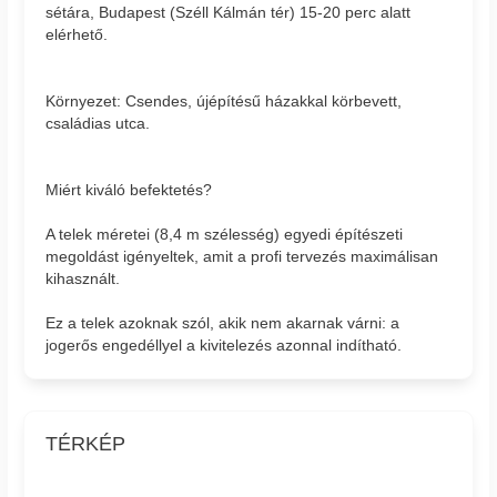
sétára, Budapest (Széll Kálmán tér) 15-20 perc alatt
elérhető.
Környezet: Csendes, újépítésű házakkal körbevett,
családias utca.
Miért kiváló befektetés?
A telek méretei (8,4 m szélesség) egyedi építészeti
megoldást igényeltek, amit a profi tervezés maximálisan
kihasznált.
Ez a telek azoknak szól, akik nem akarnak várni: a
jogerős engedéllyel a kivitelezés azonnal indítható.
TÉRKÉP