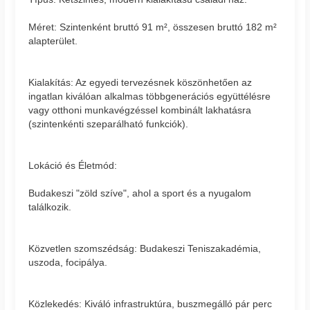
Méret: Szintenként bruttó 91 m², összesen bruttó 182 m²
alapterület.
Kialakítás: Az egyedi tervezésnek köszönhetően az
ingatlan kiválóan alkalmas többgenerációs együttélésre
vagy otthoni munkavégzéssel kombinált lakhatásra
(szintenkénti szeparálható funkciók).
Lokáció és Életmód:
Budakeszi "zöld szíve", ahol a sport és a nyugalom
találkozik.
Közvetlen szomszédság: Budakeszi Teniszakadémia,
uszoda, focipálya.
Közlekedés: Kiváló infrastruktúra, buszmegálló pár perc