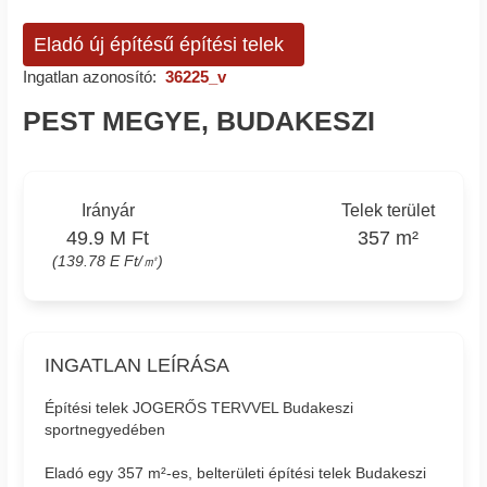
Eladó új építésű építési telek
Ingatlan azonosító:
36225_v
PEST MEGYE, BUDAKESZI
Irányár
Telek terület
49.9 M Ft
357 m²
(139.78 E Ft/㎡)
INGATLAN LEÍRÁSA
Építési telek JOGERŐS TERVVEL Budakeszi
sportnegyedében
Eladó egy 357 m²-es, belterületi építési telek Budakeszi