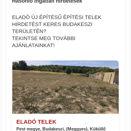
Hasonló ingatlan hírdetések
ELADÓ ÚJ ÉPÍTÉSŰ ÉPÍTÉSI TELEK
HIRDETÉST KERES BUDAKESZI
TERÜLETÉN?
TEKINTSE MEG TOVÁBBI
AJÁNLATAINKAT!
ELADÓ TELEK
Pest megye, Budakeszi, (Meggyes), Küküllő