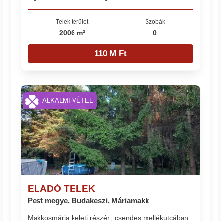
Telek terület
Szobák
2006 m²
0
110 M Ft
ALKALMI VÉTEL
ELADÓ TELEK
Pest megye, Budakeszi, Máriamakk
Makkosmária keleti részén, csendes mellékutcában