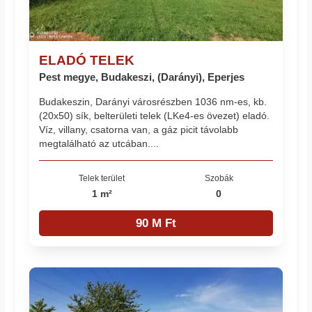
ELADÓ TELEK
Pest megye, Budakeszi, (Darányi), Eperjes
Budakeszin, Darányi városrészben 1036 nm-es, kb.
(20x50) sík, belterületi telek (LKe4-es övezet) eladó.
Víz, villany, csatorna van, a gáz picit távolabb
megtalálható az utcában....
Telek terület
Szobák
1 m²
0
90 M Ft