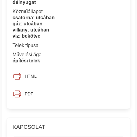
délnyugat
Közműállapot
csatorna: utcában
gáz: utcában
villany: utcában
víz: bekötve
Telek típusa
Művelési ága
építési telek
HTML
PDF
KAPCSOLAT