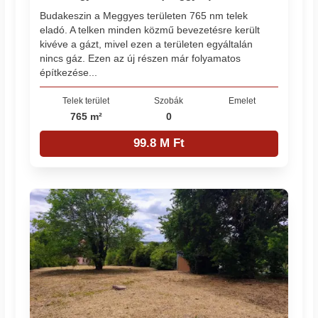
Budakeszin a Meggyes területen 765 nm telek
eladó. A telken minden közmű bevezetésre került
kivéve a gázt, mivel ezen a területen egyáltalán
nincs gáz. Ezen az új részen már folyamatos
építkezése...
Telek terület
Szobák
Emelet
765 m²
0
99.8 M Ft