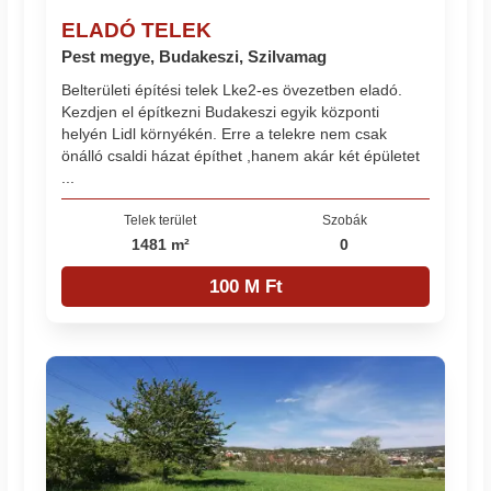
ELADÓ TELEK
Pest megye, Budakeszi, Szilvamag
Belterületi építési telek Lke2-es övezetben eladó.
Kezdjen el építkezni Budakeszi egyik központi
helyén Lidl környékén. Erre a telekre nem csak
önálló csaldi házat építhet ,hanem akár két épületet
...
Telek terület
Szobák
1481 m²
0
100 M Ft