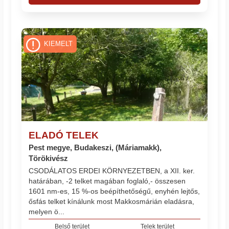
KIEMELT
ELADÓ TELEK
Pest megye, Budakeszi, (Máriamakk),
Törökivész
CSODÁLATOS ERDEI KÖRNYEZETBEN, a XII. ker.
határában, -2 telket magában foglaló,- összesen
1601 nm-es, 15 %-os beépíthetőségű, enyhén lejtős,
ősfás telket kínálunk most Makkosmárián eladásra,
melyen ö...
Belső terület
Telek terület