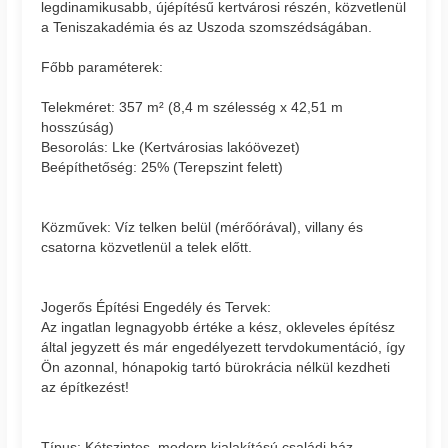
legdinamikusabb, újépítésű kertvárosi részén, közvetlenül
a Teniszakadémia és az Uszoda szomszédságában.
Főbb paraméterek:
Telekméret: 357 m² (8,4 m szélesség x 42,51 m
hosszúság)
Besorolás: Lke (Kertvárosias lakóövezet)
Beépíthetőség: 25% (Terepszint felett)
Közművek: Víz telken belül (mérőórával), villany és
csatorna közvetlenül a telek előtt.
Jogerős Építési Engedély és Tervek:
Az ingatlan legnagyobb értéke a kész, okleveles építész
által jegyzett és már engedélyezett tervdokumentáció, így
Ön azonnal, hónapokig tartó bürokrácia nélkül kezdheti
az építkezést!
Típus: Kétszintes, modern kialakítású családi ház.