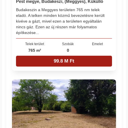
Pest megye, Budakeszi, (Meggyes), Küküllő
Budakeszin a Meggyes területen 765 nm telek
eladó. A telken minden közmű bevezetésre került
kivéve a gázt, mivel ezen a területen egyáltalán
nincs gáz. Ezen az új részen már folyamatos
építkezése...
Telek terület
Szobák
Emelet
765 m²
0
99.8 M Ft