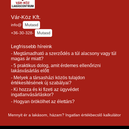
Vár-Köz Kft.
info@
Mutasd
+36-30-328-
Mutasd
Legfrissebb híreink
- Megtámadható a szerződés a túl alacsony vagy túl
magas ár miatt?
- 5 praktikus dolog, amit érdemes ellenőrizni
lakásvásárlás előtt
- Melyek a társasházi közös tulajdon
értékesítésének új szabályai?
- Ki hozza és ki fizeti az ügyvédet
ingatlanvásárláskor?
- Hogyan örökölhet az élettárs?
Mennyit ér a lakásom, házam? Ingatlan értékbecslő kalkulátor