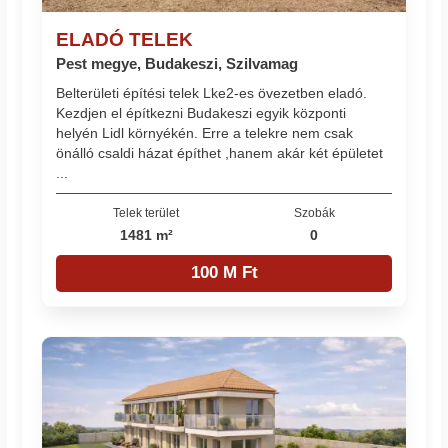
ELADÓ TELEK
Pest megye, Budakeszi, Szilvamag
Belterületi építési telek Lke2-es övezetben eladó.
Kezdjen el építkezni Budakeszi egyik központi
helyén Lidl környékén. Erre a telekre nem csak
önálló csaldi házat építhet ,hanem akár két épületet
...
Telek terület
Szobák
1481 m²
0
100 M Ft