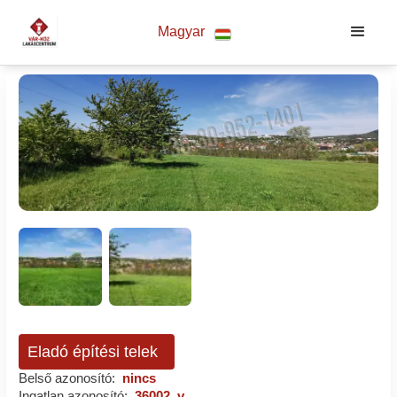
Magyar
Eladó építési telek
Belső azonosító:
nincs
Ingatlan azonosító:
36002_v