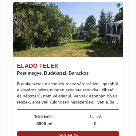
ELADÓ TELEK
Pest megye, Budakeszi, Barackos
Budakeszinek nincsenek rossz városrészei, igazából
a kisváros szinte minden szeglete rendkívül élhető
és népszerű, nem véletlenül. Vannak azonban olyan
részek, amelyek különösen népszerűek. Ilyen a Ba...
Telek terület
Szobák
3800 m²
0