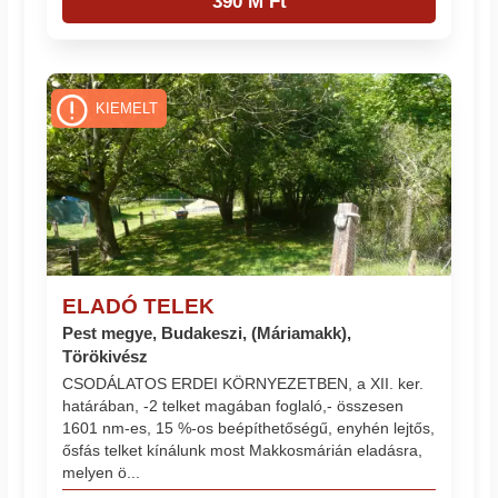
390 M Ft
KIEMELT
ELADÓ TELEK
Pest megye, Budakeszi, (Máriamakk),
Törökivész
CSODÁLATOS ERDEI KÖRNYEZETBEN, a XII. ker.
határában, -2 telket magában foglaló,- összesen
1601 nm-es, 15 %-os beépíthetőségű, enyhén lejtős,
ősfás telket kínálunk most Makkosmárián eladásra,
melyen ö...