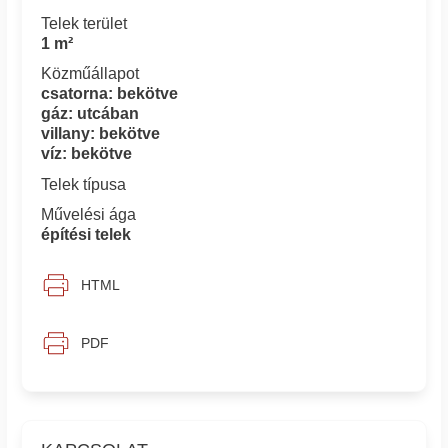
Telek terület
1 m²
Közműállapot
csatorna: bekötve
gáz: utcában
villany: bekötve
víz: bekötve
Telek típusa
Művelési ága
építési telek
HTML
PDF