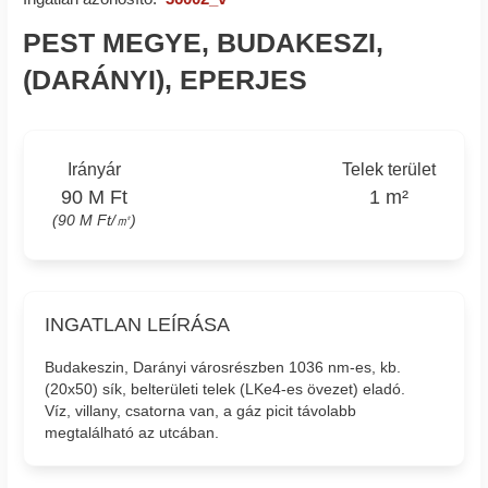
PEST MEGYE, BUDAKESZI,
(DARÁNYI), EPERJES
Irányár
Telek terület
90 M Ft
1 m²
(90 M Ft/㎡)
INGATLAN LEÍRÁSA
Budakeszin, Darányi városrészben 1036 nm-es, kb.
(20x50) sík, belterületi telek (LKe4-es övezet) eladó.
Víz, villany, csatorna van, a gáz picit távolabb
megtalálható az utcában.