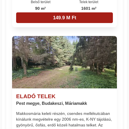
Belső terület
Telek terület
90 m²
1601 m²
149.9 M Ft
ELADÓ TELEK
Pest megye, Budakeszi, Máriamakk
Makkosmária keleti részén, csendes mellékutcában
kínálunk megvételre egy 2006 nm-es, K-NY tájolású,
gyönyörű, ősfás, erdő közeli hatalmas telket. Az