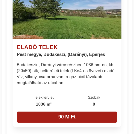
ELADÓ TELEK
Pest megye, Budakeszi, (Darányi), Eperjes
Budakeszin, Darányi városrészben 1036 nm-es, kb.
(20x50) sík, belterületi telek (LKe4-es övezet) eladó.
Víz, villany, csatorna van, a gáz picit távolabb
megtalálható az utcában....
Telek terület
Szobák
1036 m²
0
90 M Ft