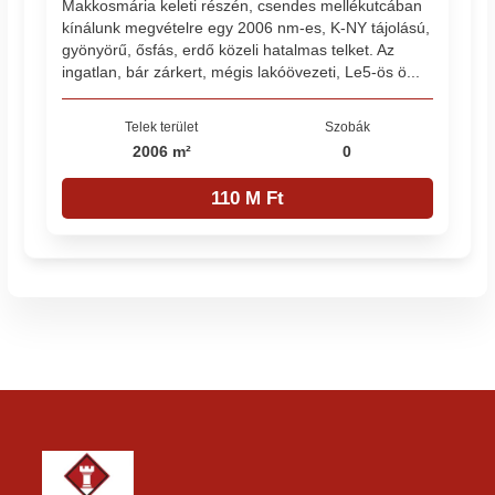
Makkosmária keleti részén, csendes mellékutcában
kínálunk megvételre egy 2006 nm-es, K-NY tájolású,
gyönyörű, ősfás, erdő közeli hatalmas telket. Az
ingatlan, bár zárkert, mégis lakóövezeti, Le5-ös ö...
Telek terület
Szobák
2006 m²
0
110 M Ft