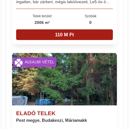
ingatlan, bár zárkert, mégis lakóövezeti, Le5-ös ö...
Telek terület
Szobák
2006 m²
0
110 M Ft
ALKALMI VÉTEL
ELADÓ TELEK
Pest megye, Budakeszi, Máriamakk