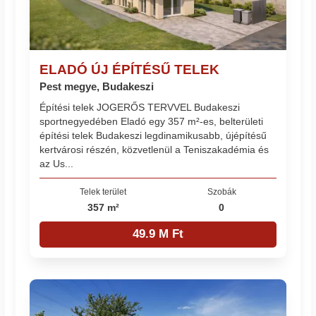
ELADÓ ÚJ ÉPÍTÉSŰ TELEK
Pest megye, Budakeszi
Építési telek JOGERŐS TERVVEL Budakeszi
sportnegyedében Eladó egy 357 m²-es, belterületi
építési telek Budakeszi legdinamikusabb, újépítésű
kertvárosi részén, közvetlenül a Teniszakadémia és
az Us...
Telek terület
Szobák
357 m²
0
49.9 M Ft