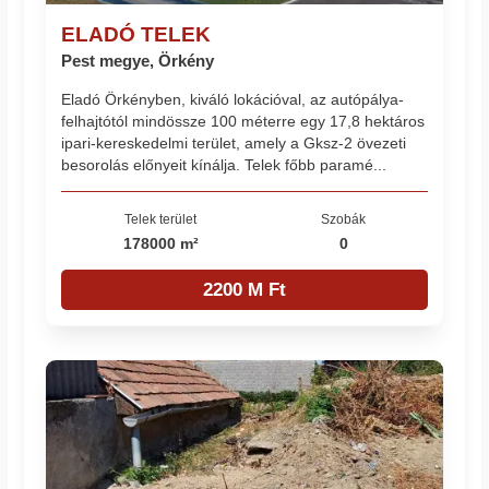
ELADÓ TELEK
Pest megye, Örkény
Eladó Örkényben, kiváló lokációval, az autópálya-
felhajtótól mindössze 100 méterre egy 17,8 hektáros
ipari-kereskedelmi terület, amely a Gksz-2 övezeti
besorolás előnyeit kínálja. Telek főbb paramé...
Telek terület
Szobák
178000 m²
0
2200 M Ft