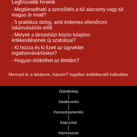
Legfrissebb híreink
- Megtámadható a szerződés a túl alacsony vagy túl
magas ár miatt?
- 5 praktikus dolog, amit érdemes ellenőrizni
lakásvásárlás előtt
- Melyek a társasházi közös tulajdon
értékesítésének új szabályai?
- Ki hozza és ki fizeti az ügyvédet
ingatlanvásárláskor?
- Hogyan örökölhet az élettárs?
Mennyit ér a lakásom, házam? Ingatlan értékbecslő kalkulátor
Oldaltérkép
Adatkezelés
Panaszbejelentés
Kapcsolat
Impresszum