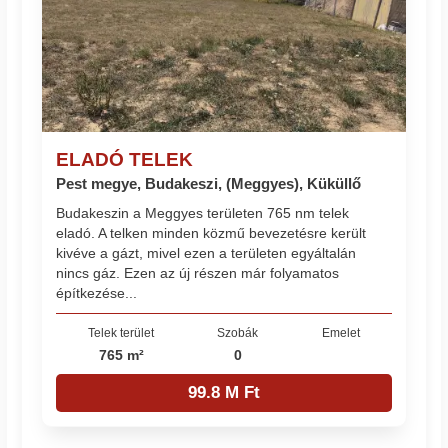
ELADÓ TELEK
Pest megye, Budakeszi, (Meggyes), Küküllő
Budakeszin a Meggyes területen 765 nm telek
eladó. A telken minden közmű bevezetésre került
kivéve a gázt, mivel ezen a területen egyáltalán
nincs gáz. Ezen az új részen már folyamatos
építkezése...
Telek terület
Szobák
Emelet
765 m²
0
99.8 M Ft