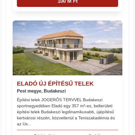
100 M Ft
ELADÓ ÚJ ÉPÍTÉSŰ TELEK
Pest megye, Budakeszi
Építési telek JOGERŐS TERVVEL Budakeszi
sportnegyedében Eladó egy 357 m²-es, belterületi
építési telek Budakeszi legdinamikusabb, újépítésű
kertvárosi részén, közvetlenül a Teniszakadémia és
az Us...