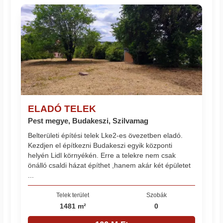
ELADÓ TELEK
Pest megye, Budakeszi, Szilvamag
Belterületi építési telek Lke2-es övezetben eladó.
Kezdjen el építkezni Budakeszi egyik központi
helyén Lidl környékén. Erre a telekre nem csak
önálló csaldi házat építhet ,hanem akár két épületet
...
Telek terület
Szobák
1481 m²
0