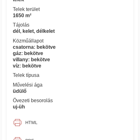
Telek terület
1650 m²
Tájolás
dél, kelet, délkelet
Közműállapot
csatorna: bekötve
gáz: bekötve
villany: bekötve
víz: bekötve
Telek típusa
Művelési ága
üdülő
Övezeti besorolás
uj-üh
HTML