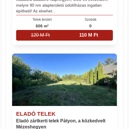
melyre 90 nm alapterületű üdülőházas ingatlan
építhető! Az elvehet...
Telek terület
Szobák
606 m²
0
120 M Ft
110 M Ft
ELADÓ TELEK
Eladó zártkerti telek Pátyon, a közkedvelt
Mézeshegyen