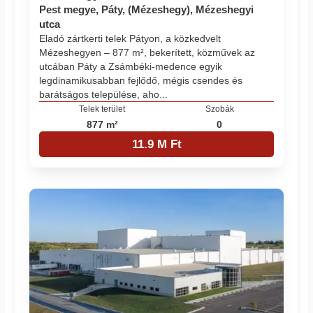
Pest megye, Páty, (Mézeshegy), Mézeshegyi
utca
Eladó zártkerti telek Pátyon, a közkedvelt
Mézeshegyen – 877 m², bekerített, közművek az
utcában Páty a Zsámbéki-medence egyik
legdinamikusabban fejlődő, mégis csendes és
barátságos települése, aho...
Telek terület
Szobák
877 m²
0
11.9 M Ft