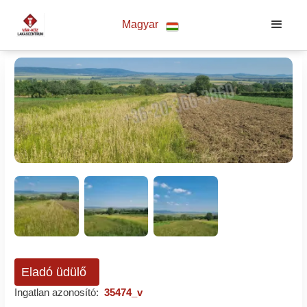
Magyar
Eladó üdülő
Ingatlan azonosító:
35474_v