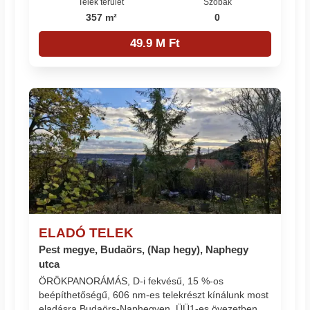
Telek terület
Szobák
357 m²
0
49.9 M Ft
ELADÓ TELEK
Pest megye, Budaörs, (Nap hegy), Naphegy
utca
ÖRÖKPANORÁMÁS, D-i fekvésű, 15 %-os
beépíthetőségű, 606 nm-es telekrészt kínálunk most
eladásra Budaörs-Naphegyen, ÜÜ1-es övezetben,