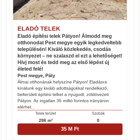
ELADÓ TELEK
Eladó építési telek Pátyon! Álmodd meg
otthonodat Pest megye egyik legkedveltebb
településén! Kiváló közlekedés, csodás
környezet – ne szalaszd el ezt a lehetőséget!
Hívj most és tedd meg az első lépést új
életed felé!
Pest megye, Páty
Álmai otthonának helyszíne Pátyon! Eladásra
kínálunk egy kiváló adottságokkal rendelkező,
belterületi építési telket a nyugodt, zöldövezeti
Pátyon. Az ingatlan 35 millió forintos irányáron
elérhet...
Telek terület
Szobák
286 m²
0
35 M Ft