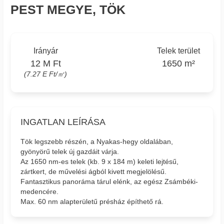
PEST MEGYE, TÖK
Irányár
Telek terület
12 M Ft
1650 m²
(7.27 E Ft/㎡)
INGATLAN LEÍRÁSA
Tök legszebb részén, a Nyakas-hegy oldalában,
gyönyörű telek új gazdáit várja.
Az 1650 nm-es telek (kb. 9 x 184 m) keleti lejtésű,
zártkert, de művelési ágból kivett megjelölésű.
Fantasztikus panoráma tárul elénk, az egész Zsámbéki-
medencére.
Max. 60 nm alapterületű présház építhető rá.