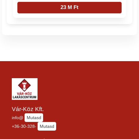
23 M Ft
Vár-Köz Kft.
info@
Mutasd
+36-30-328-
Mutasd