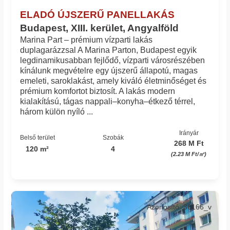
ELADÓ ÚJSZERŰ PANELLAKÁS
Budapest, XIII. kerület, Angyalföld
Marina Part – prémium vízparti lakás
duplagarázzsal A Marina Parton, Budapest egyik
legdinamikusabban fejlődő, vízparti városrészében
kínálunk megvételre egy újszerű állapotú, magas
emeleti, saroklakást, amely kiváló életminőséget és
prémium komfortot biztosít. A lakás modern
kialakítású, tágas nappali–konyha–étkező térrel,
három külön nyíló ...
Irányár
Belső terület
Szobák
268 M Ft
120 m²
4
(2.23 M Ft/㎡)
Azonosító: 36166_v