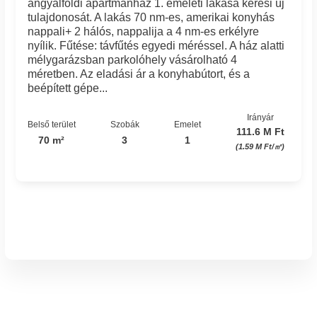
angyalföldi apartmanház 1. emeleti lakása keresi új
tulajdonosát. A lakás 70 nm-es, amerikai konyhás
nappali+ 2 hálós, nappalija a 4 nm-es erkélyre
nyílik. Fűtése: távfűtés egyedi méréssel. A ház alatti
mélygarázsban parkolóhely vásárolható 4
méretben. Az eladási ár a konyhabútort, és a
beépített gépe...
Irányár
Belső terület
Szobák
Emelet
111.6 M Ft
70 m²
3
1
(1.59 M Ft/㎡)