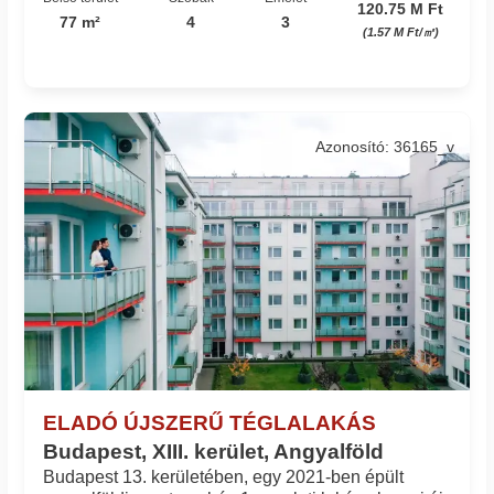
120.75 M Ft
77 m²
4
3
(1.57 M Ft/㎡)
Azonosító: 36165_v
ELADÓ ÚJSZERŰ TÉGLALAKÁS
Budapest, XIII. kerület, Angyalföld
Budapest 13. kerületében, egy 2021-ben épült