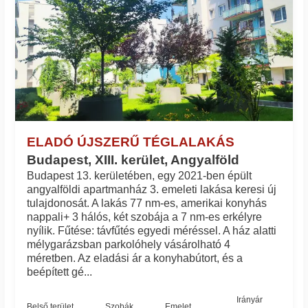
ELADÓ ÚJSZERŰ TÉGLALAKÁS
Budapest, XIII. kerület, Angyalföld
Budapest 13. kerületében, egy 2021-ben épült
angyalföldi apartmanház 3. emeleti lakása keresi új
tulajdonosát. A lakás 77 nm-es, amerikai konyhás
nappali+ 3 hálós, két szobája a 7 nm-es erkélyre
nyílik. Fűtése: távfűtés egyedi méréssel. A ház alatti
mélygarázsban parkolóhely vásárolható 4
méretben. Az eladási ár a konyhabútort, és a
beépített gé...
Irányár
Belső terület
Szobák
Emelet