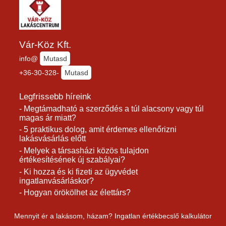
Vár-Köz Kft.
info@
Mutasd
+36-30-328-
Mutasd
Legfrissebb híreink
- Megtámadható a szerződés a túl alacsony vagy túl
magas ár miatt?
- 5 praktikus dolog, amit érdemes ellenőrizni
lakásvásárlás előtt
- Melyek a társasházi közös tulajdon
értékesítésének új szabályai?
- Ki hozza és ki fizeti az ügyvédet
ingatlanvásárláskor?
- Hogyan örökölhet az élettárs?
Mennyit ér a lakásom, házam? Ingatlan értékbecslő kalkulátor