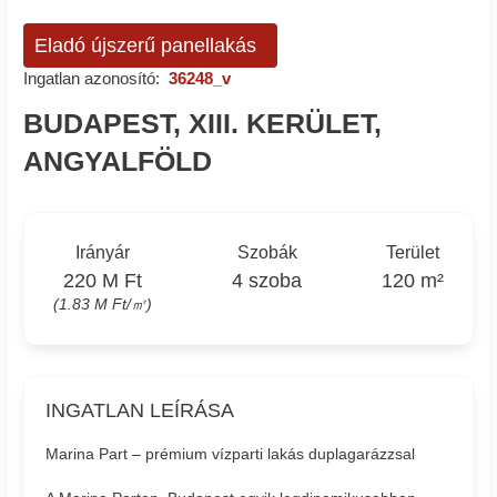
Eladó újszerű panellakás
Ingatlan azonosító:
36248_v
BUDAPEST, XIII. KERÜLET,
ANGYALFÖLD
Irányár
Szobák
Terület
220 M Ft
4 szoba
120 m²
(1.83 M Ft/㎡)
INGATLAN LEÍRÁSA
Marina Part – prémium vízparti lakás duplagarázzsal