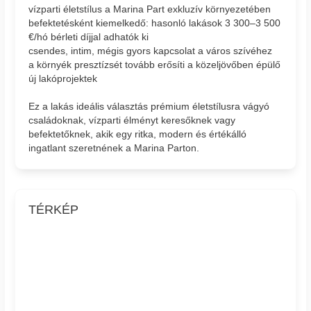
vízparti életstílus a Marina Part exkluzív környezetében
befektetésként kiemelkedő: hasonló lakások 3 300–3 500
€/hó bérleti díjjal adhatók ki
csendes, intim, mégis gyors kapcsolat a város szívéhez
a környék presztízsét tovább erősíti a közeljövőben épülő
új lakóprojektek
Ez a lakás ideális választás prémium életstílusra vágyó
családoknak, vízparti élményt keresőknek vagy
befektetőknek, akik egy ritka, modern és értékálló
ingatlant szeretnének a Marina Parton.
TÉRKÉP