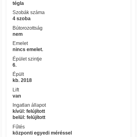
tégla
Szobák száma
4 szoba
Bútorozottság
nem
Emelet
nincs emelet.
Épület szintje
6.
Épült
kb. 2018
Lift
van
Ingatlan állapot
kívül: felújított
belül: felújított
Fűtés
központi egyedi méréssel