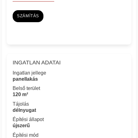
SZÁMÍTÁS
INGATLAN ADATAI
Ingatlan jellege
panellakás
Belső terület
120 m²
Tájolás
délnyugat
Építési állapot
újszerű
Építési mód