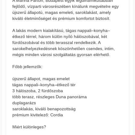
A Marina Parton, Budapest egyik legdinamikusabban
fejlődő, vízparti városrészében kínálunk megvételre egy
újszerű állapotú, magas emeleti, saroklakást, amely
kiváló életminőséget és prémium komfortot biztosít.
A lakás modern kialakítású, tágas nappali–konyha–
étkező térrel, három külön nyíló hálószobával, két
fürdőszobával és több terasszal rendelkezik. A
sarokelhelyezkedésnek köszönhetően csendes, intim,
mégis minden városi szolgáltatás gyorsan elérhető.
Főbb jellemzők:
újszerű állapot, magas emelet
tágas nappali–konyha–étkező tér
3 hálószoba, 2 fürdőszoba
több terasz, részleges Duna panoráma
duplagarázs
saroklakás, kiváló benapozottság
prémium kivitelező: Cordia
Miért különleges?