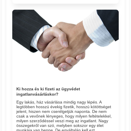
Ki hozza és ki fizeti az ügyvédet
ingatlanvásárláskor?
Egy lakás, ház vásárlása mindig nagy lépés. A
legtöbben hosszú évekig fizetik, hosszú kötöttséget
jelent, hiszen nem cserélgetjük naponta. De nem
csak a vevőnek lényeges, hogy milyen feltételekkel,
milyen szerződéssel veszi meg az ingatlant. Nagy
összegekről van szó, melyben sokszor egy élet
munkája van benne. De egyáltalán kell ezt