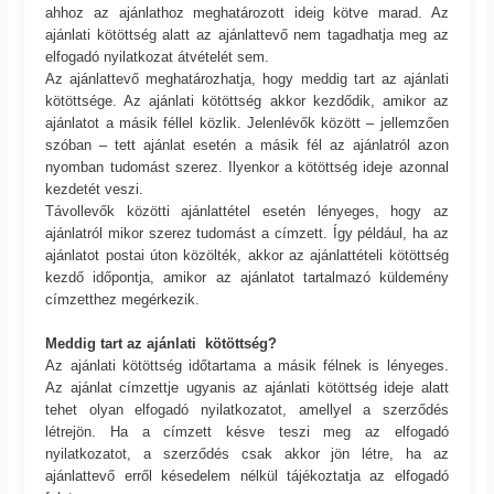
ahhoz az ajánlathoz meghatározott ideig kötve marad. Az
ajánlati kötöttség alatt az ajánlattevő nem tagadhatja meg az
elfogadó nyilatkozat átvételét sem.
Az ajánlattevő meghatározhatja, hogy meddig tart az ajánlati
kötöttsége. Az ajánlati kötöttség akkor kezdődik, amikor az
ajánlatot a másik féllel közlik. Jelenlévők között – jellemzően
szóban – tett ajánlat esetén a másik fél az ajánlatról azon
nyomban tudomást szerez. Ilyenkor a kötöttség ideje azonnal
kezdetét veszi.
Távollevők közötti ajánlattétel esetén lényeges, hogy az
ajánlatról mikor szerez tudomást a címzett. Így például, ha az
ajánlatot postai úton közölték, akkor az ajánlattételi kötöttség
kezdő időpontja, amikor az ajánlatot tartalmazó küldemény
címzetthez megérkezik.
Meddig tart az ajánlati kötöttség?
Az ajánlati kötöttség időtartama a másik félnek is lényeges.
Az ajánlat címzettje ugyanis az ajánlati kötöttség ideje alatt
tehet olyan elfogadó nyilatkozatot, amellyel a szerződés
létrejön. Ha a címzett késve teszi meg az elfogadó
nyilatkozatot, a szerződés csak akkor jön létre, ha az
ajánlattevő erről késedelem nélkül tájékoztatja az elfogadó