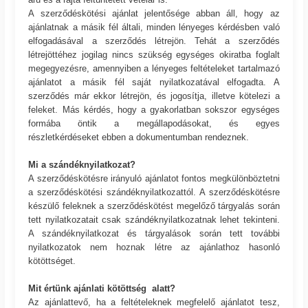
A szerződéskötési ajánlat jelentősége abban áll, hogy az
ajánlatnak a másik fél általi, minden lényeges kérdésben való
elfogadásával a szerződés létrejön. Tehát a szerződés
létrejöttéhez jogilag nincs szükség egységes okiratba foglalt
megegyezésre, amennyiben a lényeges feltételeket tartalmazó
ajánlatot a másik fél saját nyilatkozatával elfogadta. A
szerződés már ekkor létrejön, és jogosítja, illetve kötelezi a
feleket. Más kérdés, hogy a gyakorlatban sokszor egységes
formába öntik a megállapodásokat, és egyes
részletkérdéseket ebben a dokumentumban rendeznek.
Mi a szándéknyilatkozat?
A szerződéskötésre irányuló ajánlatot fontos megkülönböztetni
a szerződéskötési szándéknyilatkozattól. A szerződéskötésre
készülő feleknek a szerződéskötést megelőző tárgyalás során
tett nyilatkozatait csak szándéknyilatkozatnak lehet tekinteni.
A szándéknyilatkozat és tárgyalások során tett további
nyilatkozatok nem hoznak létre az ajánlathoz hasonló
kötöttséget.
Mit értünk ajánlati kötöttség alatt?
Az ajánlattevő, ha a feltételeknek megfelelő ajánlatot tesz,