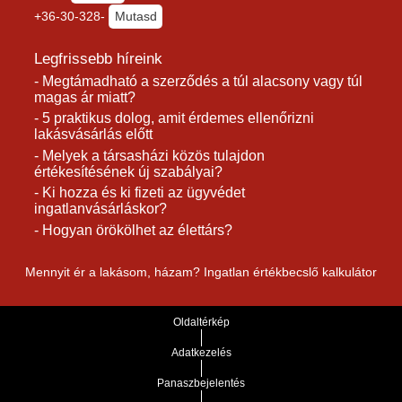
+36-30-328-
Mutasd
Legfrissebb híreink
- Megtámadható a szerződés a túl alacsony vagy túl
magas ár miatt?
- 5 praktikus dolog, amit érdemes ellenőrizni
lakásvásárlás előtt
- Melyek a társasházi közös tulajdon
értékesítésének új szabályai?
- Ki hozza és ki fizeti az ügyvédet
ingatlanvásárláskor?
- Hogyan örökölhet az élettárs?
Mennyit ér a lakásom, házam? Ingatlan értékbecslő kalkulátor
Oldaltérkép
Adatkezelés
Panaszbejelentés