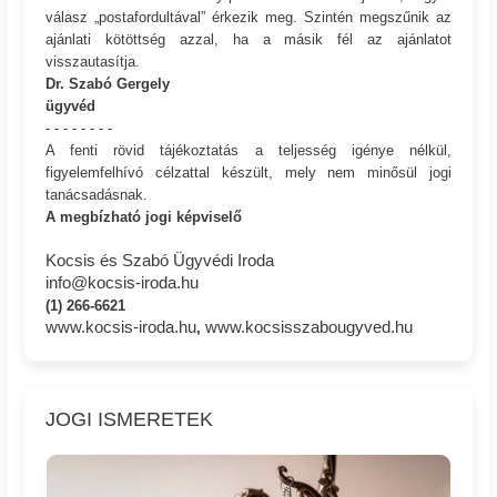
válasz „postafordultával” érkezik meg. Szintén megszűnik az
ajánlati kötöttség azzal, ha a másik fél az ajánlatot
visszautasítja.
Dr. Szabó Gergely
ügyvéd
- - - - - - - -
A fenti rövid tájékoztatás a teljesség igénye nélkül,
figyelemfelhívó célzattal készült, mely nem minősül jogi
tanácsadásnak.
A megbízható jogi képviselő
Kocsis és Szabó Ügyvédi Iroda
info@kocsis-iroda.hu
(1) 266-6621
www.kocsis-iroda.hu
www.kocsisszabougyved.hu
,
JOGI ISMERETEK