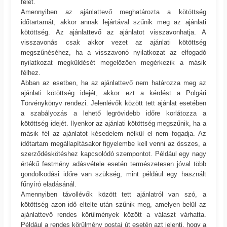
felet.
Amennyiben az ajánlattevő meghatározta a kötöttség
időtartamát, akkor annak lejártával szűnik meg az ajánlati
kötöttség. Az ajánlattevő az ajánlatot visszavonhatja. A
visszavonás csak akkor vezet az ajánlati kötöttség
megszűnéséhez, ha a visszavonó nyilatkozat az elfogadó
nyilatkozat megküldését megelőzően megérkezik a másik
félhez.
Abban az esetben, ha az ajánlattevő nem határozza meg az
ajánlati kötöttség idejét, akkor ezt a kérdést a Polgári
Törvénykönyv rendezi. Jelenlévők között tett ajánlat esetében
a szabályozás a lehető legrövidebb időre korlátozza a
kötöttség idejét. Ilyenkor az ajánlati kötöttség megszűnik, ha a
másik fél az ajánlatot késedelem nélkül el nem fogadja. Az
időtartam megállapításakor figyelembe kell venni az összes, a
szerződéskötéshez kapcsolódó szempontot. Például egy nagy
értékű festmény adásvétele esetén természetesen jóval több
gondolkodási időre van szükség, mint például egy használt
fűnyíró eladásánál.
Amennyiben távollévők között tett ajánlatról van szó, a
kötöttség azon idő eltelte után szűnik meg, amelyen belül az
ajánlattevő rendes körülmények között a választ várhatta.
Például a rendes körülmény postai út esetén azt jelenti, hogy a