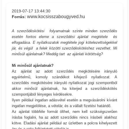
2019-07-17 13:44:30
www.kocsisszabougyved.hu
Forrás:
A szerződéskötési folyamatnak szinte minden szerződés
esetén fontos eleme a szerződési ajánlat megtétele és
elfogadása. E nyilatkozatok megtétele jogi kötelezettségekkel
jár, és végül a felek közötti szerződéskötéshez vezethet. Mi
minősül ajánlatnak? Meddig tart az ajánlati kötöttség?
Mi minősül ajánlatnak?
Az ajánlat az adott szerződés megkötésére irányuló
egyértelmű, komoly szándékot kifejező nyilatkozat. A
szerződés megkötésére irányuló nyilatkozat jogi szempontból
akkor minősül ajánlatnak, ha kiterjed a szerződéskötés
szempontjából lényeges kérdésekre.
Ilyen például ingatlan adásvétel esetén a megvásárolni kívánt
ingatlan megjelölése, a vételár, és a vállalt fizetési határidő.
Az ajánlat többféle formát ölthet, nem kell szükségszerűen
írásba foglalni, ha az adott szerződés nincs írásbeli alakhoz
kötve. Eladási ajánlat például az üzletben a polcra kihelyezett
áru és a rajta feltüntetett vételár is.