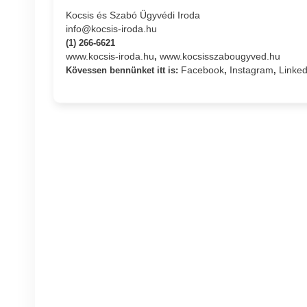
Kocsis és Szabó Ügyvédi Iroda
info@kocsis-iroda.hu
(1) 266-6621
www.kocsis-iroda.hu
www.kocsisszabougyved.hu
,
Facebook
Instagram
Linked
Kövessen bennünket itt is:
,
,