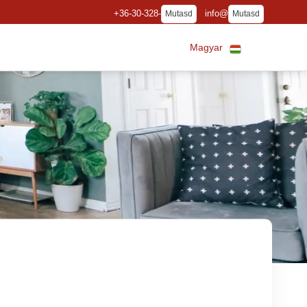
+36-30-328-
info@
Mutasd
Mutasd
Magyar