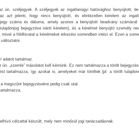
k az ún. széljegyek. A széljegyek az ingatlanügyi hatósághoz benyújtott, d
z azt jelenti, hogy nincs benyújtott, és elintézetlen kérelem az ingatl
zéljegy száma és dátuma, amely azonos a benyújtott beadvány számával
. tulajdonjog bejegyzése iránti kérelem), és a kérelmet benyújtó személy ne
, mivel a földhivatal a kérelmeket érkezési sorrendben intézi el. Ezen a sorr
változtatni.
i adatot tartalmaz.
 ún. „szemle” másolatot kell kérnünk. Ez nem tartalmazza a törölt bejegyzés
t tartalmazza, így azokat is, amelyeket már töröltek (pl. a törölt tulajdon
, a megszűnt bejegyzésekre pedig csak utal.
tartalmazza.
mfelhívó célzattal készült, mely nem minősül jogi tanácsadásnak.