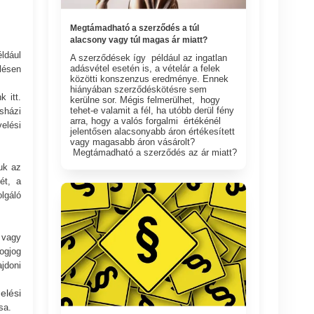
Megtámadható a szerződés a túl
alacsony vagy túl magas ár miatt?
ldául
A szerződések így például az ingatlan
adásvétel esetén is, a vételár a felek
lésen
közötti konszenzus eredménye. Ennek
hiányában szerződéskötésre sem
k itt.
kerülne sor. Mégis felmerülhet, hogy
tehet-e valamit a fél, ha utóbb derül fény
sházi
arra, hogy a valós forgalmi értékénél
elési
jelentősen alacsonyabb áron értékesített
vagy magasabb áron vásárolt?
Megtámadható a szerződés az ár miatt?
juk az
ét, a
lgáló
i vagy
ogjog
jdoni
elési
sa.