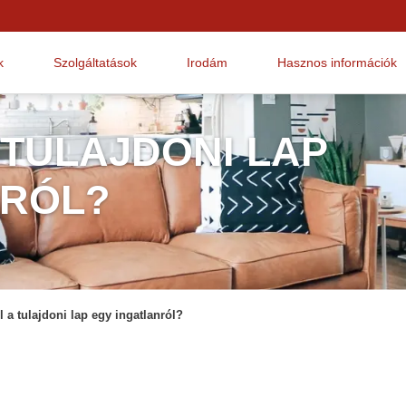
k
Szolgáltatások
Irodám
Hasznos információk
 TULAJDONI LAP
NRÓL?
el a tulajdoni lap egy ingatlanról?