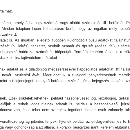
rtalmaz.
i száma, amely állhat egy számból vagy alátört számokból, ill. betűkből. Pé
. Minden tulajdoni lapon feltüntetésre kerül, hogy az ingatlan mely telepü
 zártkert).
atait is. Az ingatlan jellegétől függően különböző típusú adatokat találhatun
sét (pl. lakás), területét, szobák számát és típusát (egész, fél), a társa
a bejegyző határozat számát és időpontját. Termőföld esetén láthatjuk a műv
kataszteri tisztajövedelem mértékét.
ának adatait és a tulajdonjog megszerzésével kapcsolatos adatokat. Itt talál
a nevét, születési évét. Megtudhatjuk a tulajdoni hányadrészének mérték
amint a tulajdonjogot bejegyző határozat számát, és a bejegyzés alapjául szo
elnek. Ezek sokfélék lehetnek, például haszonélvezeti jog, jelzálogjog, tartás
aláljuk a terhek jogosultjainak adatait is, például a haszonélvező, jelzál
ajdonosa van, és a teher nem az egész ingatlant, hanem csak valamely tula
.
elidegenítési és terh
a vonatkozó jogilag jelentős tények. Ilyenek például az
ága vagy gondnokság alatt állása, a korábbi bejegyzés iránti kérelem elutasítá