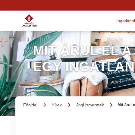
Ingatlano
MIT ÁRUL EL A
EGY INGATLA
Főoldal
Hírek
Jogi ismeretek
Mit árul 