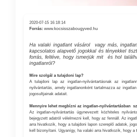
2020-07-15 16:18:14
www.kocsisszabougyved.hu
Forrás:
Ha valaki ingatlant vásárol vagy más, ingatla
kapcsolatos alapvető jogokkal és tényekkel tisz
forrás, feltéve, hogy ismerjük mit és hol talál
ingatlanról?
Mire szolgál a tulajdoni lap?
A tulajdoni lap az ingatlan-nyilvántartásnak az ingatlan
nyilvántartás, amely ingatlanonként tartalmazza az ingatlan
jogosultjainak adatait.
Mennyire lehet megbízni az ingatlan-nyilvántartásban 
Az ingatlan-nyilvántartás úgynevezett közhiteles nyilvánt
bejegyzett adatról vélelmezni kell, hogy az fennáll. Az ingat
arra hivatkozik, hogy a tulajdoni lapon szereplő adatok, jo
kell bizonyítani. Ugyanígy, ha valaki arra hivatkozik, hogy a 