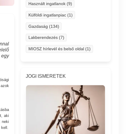
Használt ingatlanok (9)
Külföldi ingatlanpiac (1)
Gazdaság (134)
Lakberendezés (7)
nnal
MIOSZ hírlevél és belső oldal (1)
elelő
p egy
JOGI ISMERETEK
ósági
 azok
tásba
t, aki
 neki
kell.