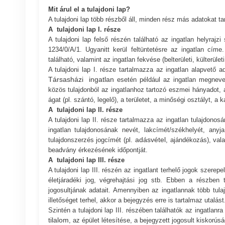
Mit árul el a tulajdoni lap?
A tulajdoni lap több részből áll, minden rész más adatokat ta
A tulajdoni lap I. része
A tulajdoni lap felső részén található az ingatlan helyrajz
1234/0/A/1. Ugyanitt kerül feltüntetésre az ingatlan címe
található, valamint az ingatlan fekvése (belterületi, külterületi,
A tulajdoni lap I. része tartalmazza az ingatlan alapvető ad
Társasházi ingatlan
esetén például az ingatlan megnevezé
közös tulajdonból az ingatlanhoz tartozó eszmei hányadot, 
ágat (pl. szántó, legelő), a területet, a minőségi osztályt, a 
A tulajdoni lap II. része
A tulajdoni lap II. része tartalmazza az ingatlan tulajdonos
ingatlan tulajdonosának nevét, lakcímét/székhelyét, anyj
adásvétel
tulajdonszerzés jogcímét (pl.
, ajándékozás), val
beadvány érkezésének időpontját.
A tulajdoni lap III. része
A tulajdoni lap III. részén az ingatlant terhelő jogok szerep
életjáradéki jog, végrehajtási jog stb. Ebben a részben t
jogosultjának adatait. Amennyiben az ingatlannak több tul
illetőséget terhel, akkor a bejegyzés erre is tartalmaz utalást
Szintén a tulajdoni lap III. részében találhatók az ingatlanr
tilalom
, az épület létesítése, a bejegyzett jogosult kiskorús