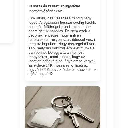
Ki hozza és ki fizeti az ügyvédet
ingatlanvásárláskor?
Egy lakás, ház vásárlása mindig nagy
lépés. A legtöbben hosszú évekig fizetik,
hosszú kötöttséget jelent, hiszen nem
cserélgetjük naponta. De nem csak a
vevőnek lényeges, hogy milyen
feltételekkel, milyen szerződéssel veszi
meg az ingatlant. Nagy összegekről van
szó, melyben sokszor egy élet munkája
van benne. De egyáltalán kell ezt
magyarázni, miért fontos, hogy az
ingatlan adásvételnél figyelembe vegyék
az érdekeit? Ki hozza és ki fizeti az
ügyvédet? Kinek az érdekeit képviseli az
eljáró ügyvéd?