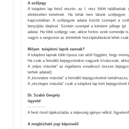
A széljegy
A tulajdoni lap felső részén, az I. rész fölött találhatóa
elintézetlen kérelmek. Ha tehát nem látunk széljegyet, a
kapcsolatban. A széljegyek adatai között szerepel a s
benyújtás idejével. Szintén szerepel a kérelem jellege (pl
adatai. Ha több széljegy van, akkor fontos ezek sorrendje is
vagyis a rangsoron az érintettek hozzájárulásával lehet csak 
Milyen tulajdoni lapok vannak?
A tulajdoni lapnak több típusa van attól függően, hogy menny
Ha csak a fennálló bejegyzésekre vagyunk kíváncsiak, akkor
A „teljes másolat” az ingatlanra vonatkozó összes bejegyzés
terhek adatait).
A „kivonatos másolat” a fennálló bejegyzéseket tartalmazza
A „részleges másolat” csak a tulajdoni lap kért bejegyzéseit 
Dr. Szabó Gergely
ügyvéd
- - - - - - - -
A fenti rövid tájékoztatás a teljesség igénye nélkül, figyele
A megbízható jogi képviselő