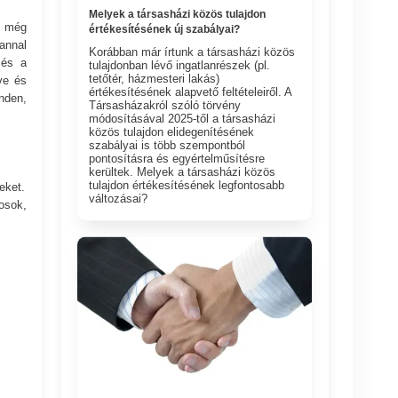
Melyek a társasházi közös tulajdon
e még
értékesítésének új szabályai?
annal
Korábban már írtunk a társasházi közös
 és a
tulajdonban lévő ingatlanrészek (pl.
tetőtér, házmesteri lakás)
ve és
értékesítésének alapvető feltételeiről. A
enden,
Társasházakról szóló törvény
módosításával 2025-től a társasházi
közös tulajdon elidegenítésének
szabályai is több szempontból
pontosításra és egyértelműsítésre
kerültek. Melyek a társasházi közös
tulajdon értékesítésének legfontosabb
eket.
változásai?
osok,