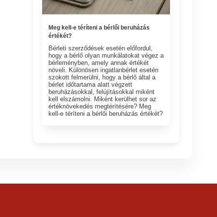
Meg kell-e téríteni a bérlői beruházás
értékét?
Bérleti szerződések esetén előfordul,
hogy a bérlő olyan munkálatokat végez a
bérleményben, amely annak értékét
növeli. Különösen ingatlanbérlet esetén
szokott felmerülni, hogy a bérlő által a
bérlet időtartama alatt végzett
beruházásokkal, felújításokkal miként
kell elszámolni. Miként kerülhet sor az
értéknövekedés megtérítésére? Meg
kell-e téríteni a bérlői beruházás értékét?