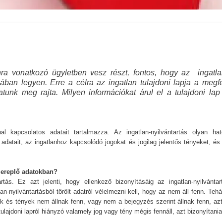
nra vonatkozó ügyletben vesz részt, fontos, hogy az ingatla
tában legyen. Erre a célra az ingatlan tulajdoni lapja a megf
hatunk meg rajta. Milyen információkat árul el a tulajdoni la
nal kapcsolatos adatait tartalmazza. Az ingatlan-nyilvántartás olyan hat
 adatait, az ingatlanhoz kapcsolódó jogokat és jogilag jelentős tényeket, és
szereplő adatokban?
artás. Ez azt jelenti, hogy ellenkező bizonyításáig az ingatlan-nyilvántar
lan-nyilvántartásból törölt adatról vélelmezni kell, hogy az nem áll fenn. Tehá
gok és tények nem állnak fenn, vagy nem a bejegyzés szerint állnak fenn, azt
tulajdoni lapról hiányzó valamely jog vagy tény mégis fennáll, azt bizonyítania 