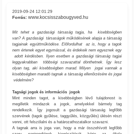
2019-09-24 12:01:29
www.kocsisszabougyved.hu
Forrás:
Mit tehet a gazdasági társaság tagja, ha kisebbségben
van?
A gazdasági társaságok működésének alapja a társaság
tagjainak együttműködése. Előfordulhat az is, hogy a tagok
nem értenek egyet egymással, és érdekeik nem egyeznek egy
adott kérdésben. Ilyen esetben a gazdasági társaság tagjai
leggyakrabban többségi szavazattal dönthetnek. Így lesz
olyan tag, aki kisebbségben marad. Milyen jogai vannak a
kisebbségben maradó tagnak a társaság ellenőrzésére és jogai
védelmére?
Tagsági jogok és információs jogok
Mint minden tagot, a kisebbségben lévő tulajdonost is
megilletik mindazok a jogok, amelyekkel bármely tag
rendelkezik. Így jogosult a gazdasági társaság legfőbb
szervének (tagok gyűlése, taggyűlés, közgyűlés) ülésén részt
venni, ott felszólalni és a határozathozatalkor szavazni.
A tagnak arra is joga van, hogy a már összehívott legfőbb
szerv napirendjének kiegészítését kérje az általa