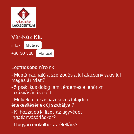
Vár-Köz Kft.
info@
Mutasd
+36-30-328-
Mutasd
Legfrissebb híreink
- Megtámadható a szerződés a túl alacsony vagy túl
magas ár miatt?
- 5 praktikus dolog, amit érdemes ellenőrizni
lakásvásárlás előtt
- Melyek a társasházi közös tulajdon
értékesítésének új szabályai?
- Ki hozza és ki fizeti az ügyvédet
ingatlanvásárláskor?
- Hogyan örökölhet az élettárs?