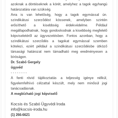
azoknak a döntéseknek a körét, amelyhez a tagok egyhangú
határozatára van szükség.
Arra is van lehetőség, hogy a tagok egymással ún.
szindikátusi szerződést kössenek, amelyben szintén
erősíthető a kisebbség érdekvédelme. Például
megállapodhatnak, hogy gondoskodnak a kisebbség megfelelő
képviseletéről az ügyvezetésben. Fontos azonban, hogy a
szindikátusi szerződés a tagokat egymással szemben
kötelezi, ezért például a szindikátusi szerződésbe ütköző
társasági határozat nem támadható meg eredményesen a
bíróságon.
Dr. Szabó Gergely
ügyvéd
- - - - - - - -
A fenti rövid tájékoztatás a teljesség igénye nélkül,
figyelemfelhívó célzattal készült, mely nem minősül jogi
tanácsadásnak.
A megbízható jogi képviselő
Kocsis és Szabó Ügyvédi Iroda
info@kocsis-iroda.hu
(1) 266-6621