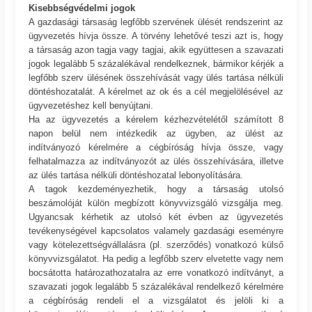
Kisebbségvédelmi jogok
A gazdasági társaság legfőbb szervének ülését rendszerint az
ügyvezetés hívja össze. A törvény lehetővé teszi azt is, hogy
a társaság azon tagja vagy tagjai, akik együttesen a szavazati
jogok legalább 5 százalékával rendelkeznek, bármikor kérjék a
legfőbb szerv ülésének összehívását vagy ülés tartása nélküli
döntéshozatalát. A kérelmet az ok és a cél megjelölésével az
ügyvezetéshez kell benyújtani.
Ha az ügyvezetés a kérelem kézhezvételétől számított 8
napon belül nem intézkedik az ügyben, az ülést az
indítványozó kérelmére a cégbíróság hívja össze, vagy
felhatalmazza az indítványozót az ülés összehívására, illetve
az ülés tartása nélküli döntéshozatal lebonyolítására.
A tagok kezdeményezhetik, hogy a társaság utolsó
beszámolóját külön megbízott könyvvizsgáló vizsgálja meg.
Ugyancsak kérhetik az utolsó két évben az ügyvezetés
tevékenységével kapcsolatos valamely gazdasági eseményre
vagy kötelezettségvállalásra (pl. szerződés) vonatkozó külső
könyvvizsgálatot. Ha pedig a legfőbb szerv elvetette vagy nem
bocsátotta határozathozatalra az erre vonatkozó indítványt, a
szavazati jogok legalább 5 százalékával rendelkező kérelmére
a cégbíróság rendeli el a vizsgálatot és jelöli ki a