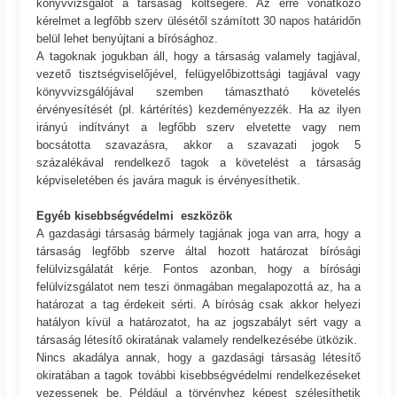
könyvvizsgálót a társaság költségére. Az erre vonatkozó
kérelmet a legfőbb szerv ülésétől számított 30 napos határidőn
belül lehet benyújtani a bírósághoz.
A tagoknak jogukban áll, hogy a társaság valamely tagjával,
vezető tisztségviselőjével, felügyelőbizottsági tagjával vagy
könyvvizsgálójával szemben támasztható követelés
érvényesítését (pl. kártérítés) kezdeményezzék. Ha az ilyen
irányú indítványt a legfőbb szerv elvetette vagy nem
bocsátotta szavazásra, akkor a szavazati jogok 5
százalékával rendelkező tagok a követelést a társaság
képviseletében és javára maguk is érvényesíthetik.
Egyéb kisebbségvédelmi eszközök
A gazdasági társaság bármely tagjának joga van arra, hogy a
társaság legfőbb szerve által hozott határozat bírósági
felülvizsgálatát kérje. Fontos azonban, hogy a bírósági
felülvizsgálatot nem teszi önmagában megalapozottá az, ha a
határozat a tag érdekeit sérti. A bíróság csak akkor helyezi
hatályon kívül a határozatot, ha az jogszabályt sért vagy a
társaság létesítő okiratának valamely rendelkezésébe ütközik.
Nincs akadálya annak, hogy a gazdasági társaság létesítő
okiratában a tagok további kisebbségvédelmi rendelkezéseket
vezessenek be. Például a törvényhez képest szélesíthetik