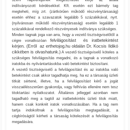
indítványozott kérdésekkel. Kft. esetén ezt bármely tag
megteheti, míg zrt. (zártkörűen működő részvénytársaság)
esetén ehhez a szavazatok legalább 5 százalékával, nyrt.
(nyilvánosan működő részvénytársaság) esetén legalább 1
százalékával rendelkező részvényesek indítványa szükséges.
Minden tagnak joga van arra, hogy a vezető tisztségviselőtől a
felvilágosítást és iratbetekintést
cégre vonatkozóan
kérjen.
(
Erről az erthetojog.hu oldalán Dr. Kocsis Ildikó
cikkében is olvashatunk.)
A vezető tisztségviselő köteles a
szükséges felvilágosítás megadni, és a tagnak a vonatkozó
iratokba és nyilvántartásokba való betekintést biztosítani.
A vezető tisztségviselő a felvilágosítást és az iratokba való
betekintést csak akkor tagadhatja meg, ha ez a társaság üzleti
titkát sértené, illetve, ha a felvilágosítást kérő a jogát
visszaélésszerűen gyakorolja, vagy felhívás ellenére nem tesz
titoktartási nyilatkozatot. Általános jelleggel azonban nem
tagadható meg a tagtól az iratbetekintés üzleti titok miatt,
hanem csak konkrét iratok vonatkozásában. Ha a tag nem
tartja indokoltnak a felvilágosítás megtagadását, a
cégbíróságtól kérheti a társaság kötelezését a felvilágosítás
megadására.