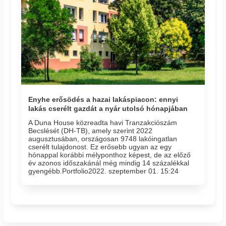
Enyhe erősödés a hazai lakáspiacon: ennyi
lakás cserélt gazdát a nyár utolsó hónapjában
A Duna House közreadta havi Tranzakciószám
Becslését (DH-TB), amely szerint 2022
augusztusában, országosan 9748 lakóingatlan
cserélt tulajdonost. Ez erősebb ugyan az egy
hónappal korábbi mélyponthoz képest, de az előző
év azonos időszakánál még mindig 14 százalékkal
gyengébb.Portfolio2022. szeptember 01. 15:24