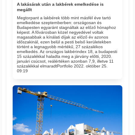
A lakásárak után a lakbérek emelkedése is
megállt
Megtorpant a lakbérek több mint másfél éve tartó
emelkedése szeptemberben: országosan és
Budapesten egyaránt stagnáltak az előző hónaphoz
képest. A fővárosban közel negyedével voltak
magasabbak a kínálati díjak az előző év azonos
időszakinál, ezen belül a pesti belső kerületekben
történt a legnagyobb mértékű, 27 százalékos
emelkedés. Az országos lakbérindex 18, a budapesti
15 százalékkal haladta meg a járvány előtti, 2020.
januári csúcsot, reálértéken azonban 7,9, illetve 11
százalékkal elmaradtPortfolio 2022. október 25.
09:19