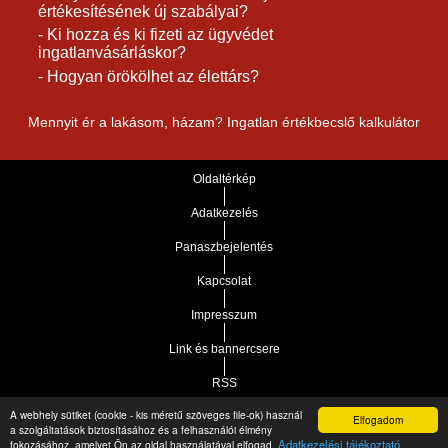
értékesítésének új szabályai?
- Ki hozza és ki fizeti az ügyvédet
ingatlanvásárláskor?
- Hogyan örökölhet az élettárs?
Mennyit ér a lakásom, házam? Ingatlan értékbecslő kalkulátor
Oldaltérkép
Adatkezelés
Panaszbejelentés
Kapcsolat
Impresszum
Link és bannercsere
RSS
A webhely sütiket (cookie - kis méretű szöveges file-ok) használ
Elfogadom
Vár-Köz Kft. - Ingatlan nyilvántartó, ügyviteli és
a szolgáltatások biztosításához és a felhasználói élmény
Copyright © 2021.
Adatkezelési tájékoztató
fokozásához, amelyet Ön az oldal használatával elfogad.