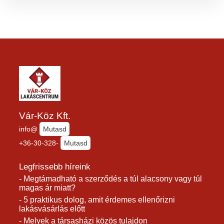
Vár-Köz Kft.
info@
Mutasd
+36-30-328-
Mutasd
Legfrissebb híreink
- Megtámadható a szerződés a túl alacsony vagy túl
magas ár miatt?
- 5 praktikus dolog, amit érdemes ellenőrizni
lakásvásárlás előtt
- Melyek a társasházi közös tulajdon