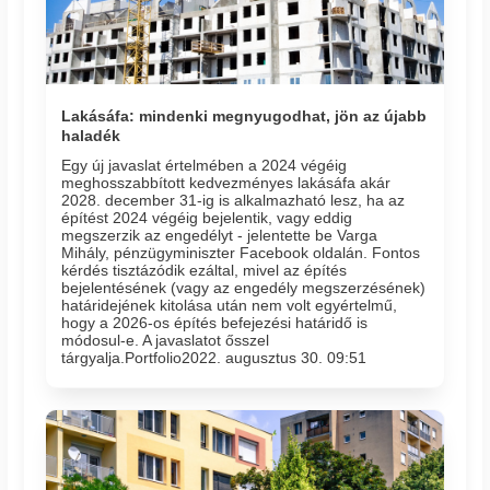
Lakásáfa: mindenki megnyugodhat, jön az újabb
haladék
Egy új javaslat értelmében a 2024 végéig
meghosszabbított kedvezményes lakásáfa akár
2028. december 31-ig is alkalmazható lesz, ha az
építést 2024 végéig bejelentik, vagy eddig
megszerzik az engedélyt - jelentette be Varga
Mihály, pénzügyminiszter Facebook oldalán. Fontos
kérdés tisztázódik ezáltal, mivel az építés
bejelentésének (vagy az engedély megszerzésének)
határidejének kitolása után nem volt egyértelmű,
hogy a 2026-os építés befejezési határidő is
módosul-e. A javaslatot ősszel
tárgyalja.Portfolio2022. augusztus 30. 09:51