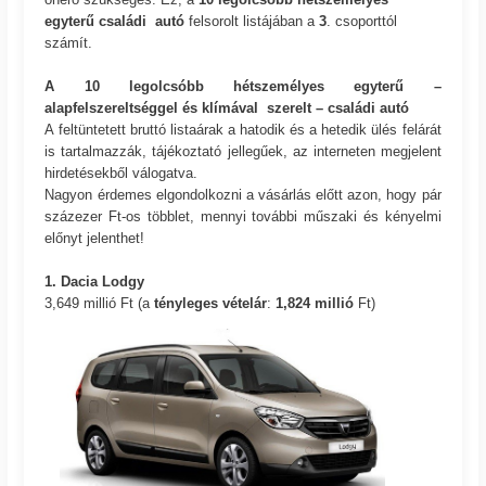
egyterű családi autó
felsorolt listájában a
3
. csoporttól
számít.
A 10 legolcsóbb hétszemélyes egyterű –
alapfelszereltséggel és klímával szerelt – családi autó
A feltüntetett bruttó listaárak a hatodik és a hetedik ülés felárát
is tartalmazzák, tájékoztató jellegűek, az interneten megjelent
hirdetésekből válogatva.
Nagyon érdemes elgondolkozni a vásárlás előtt azon, hogy pár
százezer Ft-os többlet, mennyi további műszaki és kényelmi
előnyt jelenthet!
1. Dacia Lodgy
3,649 millió Ft (a
tényleges vételár
:
1,824 millió
Ft)