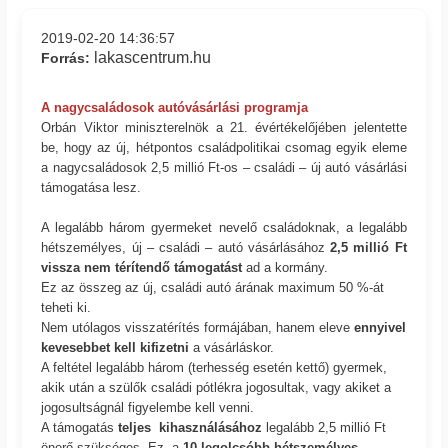
2019-02-20 14:36:57
lakascentrum.hu
Forrás:
A nagycsaládosok autóvásárlási programja
Orbán Viktor miniszterelnök a 21. évértékelőjében jelentette
be, hogy az új, hétpontos családpolitikai csomag egyik eleme
a nagycsaládosok 2,5 millió Ft-os – családi – új autó vásárlási
támogatása lesz.
A legalább három gyermeket nevelő családoknak, a legalább
hétszemélyes, új – családi – autó vásárlásához
2,5 millió Ft
vissza nem térítendő támogatást
ad a kormány.
Ez az összeg az új, családi autó árának maximum 50 %-át
teheti ki.
Nem utólagos visszatérítés formájában, hanem eleve
ennyivel
kevesebbet kell kifizetni
a vásárláskor.
A feltétel legalább három (terhesség esetén kettő) gyermek,
akik után a szülők családi pótlékra jogosultak, vagy akiket a
jogosultságnál figyelembe kell venni.
A támogatás
teljes kihasználásához
legalább 2,5 millió Ft
önerő szükséges. Ez, a
10 legolcsóbb hétszemélyes