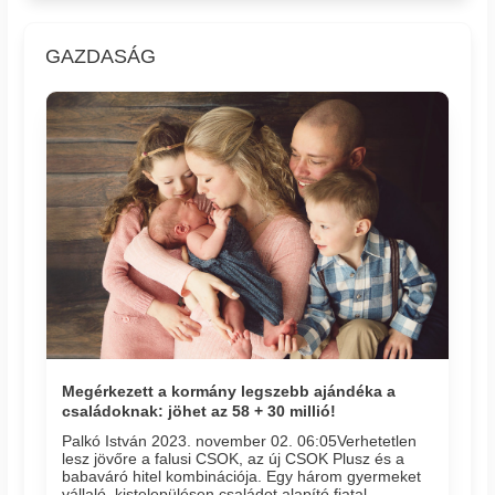
GAZDASÁG
Megérkezett a kormány legszebb ajándéka a
családoknak: jöhet az 58 + 30 millió!
Palkó István 2023. november 02. 06:05​Verhetetlen
lesz jövőre a falusi CSOK, az új CSOK Plusz és a
babaváró hitel kombinációja. Egy három gyermeket
vállaló, kistelepülésen családot alapító fiatal