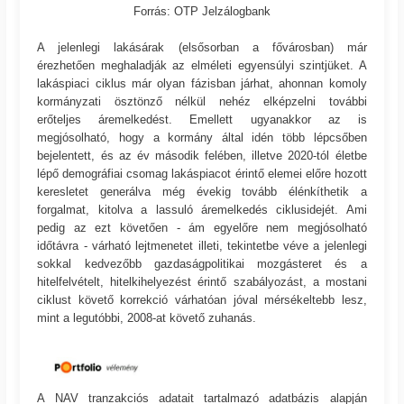
Forrás: OTP Jelzálogbank
A jelenlegi lakásárak (elsősorban a fővárosban) már
érezhetően meghaladják az elméleti egyensúlyi szintjüket. A
lakáspiaci ciklus már olyan fázisban járhat, ahonnan komoly
kormányzati ösztönző nélkül nehéz elképzelni további
erőteljes áremelkedést. Emellett ugyanakkor az is
megjósolható, hogy a kormány által idén több lépcsőben
bejelentett, és az év második felében, illetve 2020-tól életbe
lépő demográfiai csomag lakáspiacot érintő elemei előre hozott
keresletet generálva még évekig tovább élénkíthetik a
forgalmat, kitolva a lassuló áremelkedés ciklusidejét. Ami
pedig az ezt követően - ám egyelőre nem megjósolható
időtávra - várható lejtmenetet illeti, tekintetbe véve a jelenlegi
sokkal kedvezőbb gazdaságpolitikai mozgásteret és a
hitelfelvételt, hitelkihelyezést érintő szabályozást, a mostani
ciklust követő korrekció várhatóan jóval mérsékeltebb lesz,
mint a legutóbbi, 2008-at követő zuhanás.
A NAV tranzakciós adatait tartalmazó adatbázis alapján