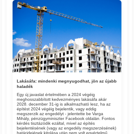
Lakásáfa: mindenki megnyugodhat, jön az újabb
haladék
Egy új javaslat értelmében a 2024 végéig
meghosszabbított kedvezményes lakásáfa akár
2028. december 31-ig is alkalmazható lesz, ha az
építést 2024 végéig bejelentik, vagy eddig
megszerzik az engedélyt - jelentette be Varga
Mihály, pénzügyminiszter Facebook oldalán. Fontos
kérdés tisztázódik ezáltal, mivel az építés
bejelentésének (vagy az engedély megszerzésének)
határidejének kitolása után nem volt egyértelmű,