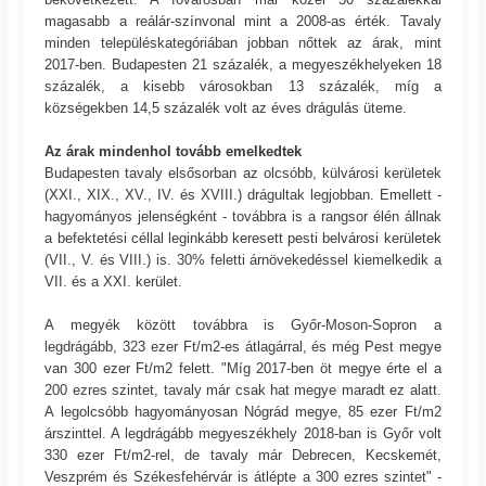
magasabb a reálár-színvonal mint a 2008-as érték. Tavaly
minden településkategóriában jobban nőttek az árak, mint
2017-ben. Budapesten 21 százalék, a megyeszékhelyeken 18
százalék, a kisebb városokban 13 százalék, míg a
községekben 14,5 százalék volt az éves drágulás üteme.
Az árak mindenhol tovább emelkedtek
Budapesten tavaly elsősorban az olcsóbb, külvárosi kerületek
(XXI., XIX., XV., IV. és XVIII.) drágultak legjobban. Emellett -
hagyományos jelenségként - továbbra is a rangsor élén állnak
a befektetési céllal leginkább keresett pesti belvárosi kerületek
(VII., V. és VIII.) is. 30% feletti árnövekedéssel kiemelkedik a
VII. és a XXI. kerület.
A megyék között továbbra is Győr-Moson-Sopron a
legdrágább, 323 ezer Ft/m2-es átlagárral, és még Pest megye
van 300 ezer Ft/m2 felett. "Míg 2017-ben öt megye érte el a
200 ezres szintet, tavaly már csak hat megye maradt ez alatt.
A legolcsóbb hagyományosan Nógrád megye, 85 ezer Ft/m2
árszinttel. A legdrágább megyeszékhely 2018-ban is Győr volt
330 ezer Ft/m2-rel, de tavaly már Debrecen, Kecskemét,
Veszprém és Székesfehérvár is átlépte a 300 ezres szintet" -