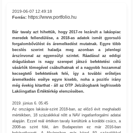
2019-06-07 12:49:18
https://www.portfolio.hu
Forrás:
Bár tavaly azt hihettük, hogy 2017-re lezárult a lakáspiac
meredek fellendülése, a 2018-as adatok ismét gyorsuló
forgalombővülést és áremelkedést mutatnak. Egyre több
becslés szerint haladja meg azonban a jelenlegi
árszínvonal az egyensúlyi szintet. Ráadásul az eddigi
drágulásban is nagy szerepet játszó befektetési célú
vásárlók tömegével csábulhatnak el a nagyobb hozammal
kecsegtető befektetések felé, így a további erőteljes
áremelkedés esélye egyre kisebb, noha a pozitív irány
még évekig kitarthat - áll az OTP Jelzálogbank legfrissebb
Lakóingatlan Értéktérkép elemzésében.
2019. június 6. 05:45
Az országos lakásár-szint 2018-ban, az előző évit meghaladó
mértékben, 18 százalékkal nőtt a NAV ingatlanforgalmi adatai
alapján. Ezzel reál értéken tavaly kerültünk a korábbi csúcs, a
2008-as szint fölé, ám Budapesten ez már 2016-ban
bekövetkezett. A fővárosban már közel 50 százalékkal