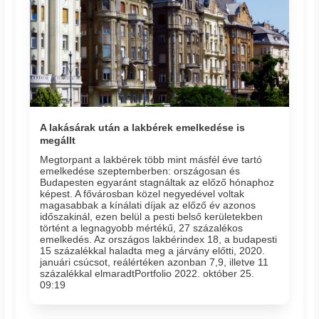
A lakásárak után a lakbérek emelkedése is
megállt
Megtorpant a lakbérek több mint másfél éve tartó
emelkedése szeptemberben: országosan és
Budapesten egyaránt stagnáltak az előző hónaphoz
képest. A fővárosban közel negyedével voltak
magasabbak a kínálati díjak az előző év azonos
időszakinál, ezen belül a pesti belső kerületekben
történt a legnagyobb mértékű, 27 százalékos
emelkedés. Az országos lakbérindex 18, a budapesti
15 százalékkal haladta meg a járvány előtti, 2020.
januári csúcsot, reálértéken azonban 7,9, illetve 11
százalékkal elmaradtPortfolio 2022. október 25.
09:19