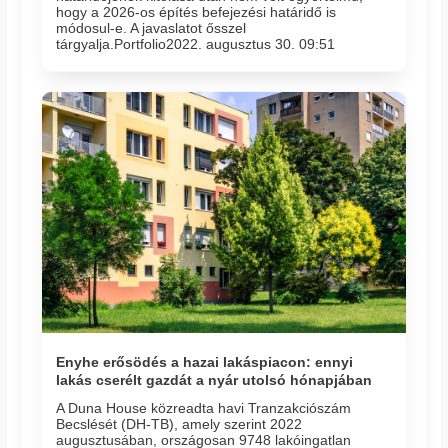
hogy a 2026-os építés befejezési határidő is
módosul-e. A javaslatot ősszel
tárgyalja.Portfolio2022. augusztus 30. 09:51
Enyhe erősödés a hazai lakáspiacon: ennyi
lakás cserélt gazdát a nyár utolsó hónapjában
A Duna House közreadta havi Tranzakciószám
Becslését (DH-TB), amely szerint 2022
augusztusában, országosan 9748 lakóingatlan