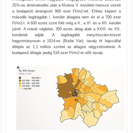
25%-os árnövekedés után a főváros V. kerülete messze vezeti
a budapesti árrangsort 860 ezer Ft/m2-rel. Ehhez képest a
második legdrágább I. kerület átlagára nem éri el a 700 ezer
Ft/m2-t. A 600 ezres szint fölé még a II., a VI. és a XII. kerület
jutott. A másik végletet, 350 ezres átlag alatt a XXIII. és XX.
kerületek adják. A legdrágább irányítószám-körzet
hagyományosan a 1014-es (Budai Vár): tavaly itt hajszállal
átlépte az 1,1 milliós szintet az átlagos négyzetméterár. A
budapesti átlagár pedig 518 ezer Ft/m2-re nőtt tavaly.