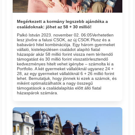
Megérkezett a kormány legszebb ajándéka a
családoknak: jöhet az 58 + 30 millió!
Palkó István 2023. november 02. 06:05​Verhetetlen
lesz jövőre a falusi CSOK, az új CSOK Plusz és a
babaváró hitel kombinációja. Egy három gyermeket
vállaló, kistelepülésen családot alapító fiatal
házaspár akár 58 millió forint vissza nem térítendő
támogatást és 30 millió forint visszatörlesztendő
kedvezményes hitelt vehet igénybe – számolta ki a
Portfolio. A két gyermeket vállalóknál ugyanez 24 +
28, az egy gyermeket vállalóknál 6 + 26 millió forint
lehet. Bemutatjuk, hogy jönnek ki ezek a számok, és
miként optimalizálhatók a nagy összegű
támogatások a családalapítás előtt álló fiatal
házaspárok számára.