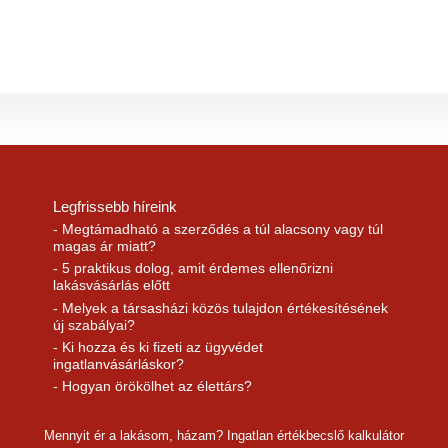
Legfrissebb híreink
- Megtámadható a szerződés a túl alacsony vagy túl
magas ár miatt?
- 5 praktikus dolog, amit érdemes ellenőrizni
lakásvásárlás előtt
- Melyek a társasházi közös tulajdon értékesítésének
új szabályai?
- Ki hozza és ki fizeti az ügyvédet
ingatlanvásárláskor?
- Hogyan örökölhet az élettárs?
Mennyit ér a lakásom, házam? Ingatlan értékbecslő kalkulátor