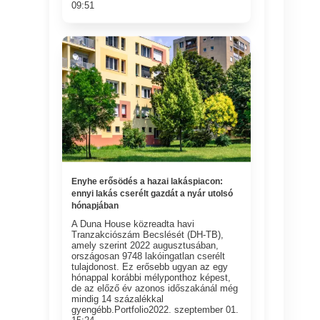
09:51
Enyhe erősödés a hazai lakáspiacon:
ennyi lakás cserélt gazdát a nyár utolsó
hónapjában
A Duna House közreadta havi
Tranzakciószám Becslését (DH-TB),
amely szerint 2022 augusztusában,
országosan 9748 lakóingatlan cserélt
tulajdonost. Ez erősebb ugyan az egy
hónappal korábbi mélyponthoz képest,
de az előző év azonos időszakánál még
mindig 14 százalékkal
gyengébb.Portfolio2022. szeptember 01.
15:24