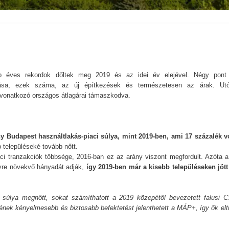
bb éves rekordok dőltek meg 2019 és az idei év elejével. Négy pont
zlása, ezek száma, az új építkezések és természetesen az árak. Utó
 vonatkozó országos átlagárai támaszkodva.
 Budapest használtlakás-piaci súlya, mint 2019-ben, ami 17 százalék vo
településeké tovább nőtt.
aci tranzakciók többsége, 2016-ban ez az arány viszont megfordult. Azóta 
yre növekvő hányadát adják,
így 2019-ben már a kisebb településeken jött 
k súlya megnőtt, sokat számíthatott a 2019 közepétől bevezetett falusi 
ének kényelmesebb és biztosabb befektetést jelenthetett a MÁP+, így ők elt