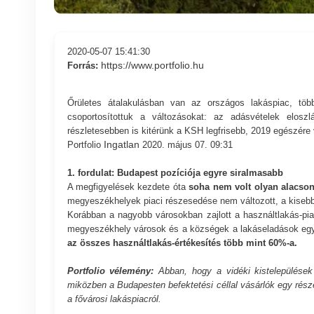
2020-05-07 15:41:30
https://www.portfolio.hu
Forrás:
Őrületes átalakulásban van az országos lakáspiac, tö
csoportosítottuk a változásokat: az adásvételek elos
részletesebben is kitérünk a KSH legfrisebb, 2019 egészére
Ingatlan
Portfolio
2020. május 07. 09:31
1. fordulat: Budapest pozíciója egyre siralmasabb
A megfigyelések kezdete óta
soha nem volt olyan alacsony
megyeszékhelyek piaci részesedése nem változott, a kisebb 
Korábban a nagyobb városokban zajlott a használtlakás-pi
megyeszékhely városok és a községek a lakáseladások eg
az összes használtlakás-értékesítés több mint 60%-a.
Portfolio vélemény:
Abban, hogy a vidéki kistelepülése
miközben a Budapesten befektetési céllal vásárlók egy rész
a fővárosi lakáspiacról.