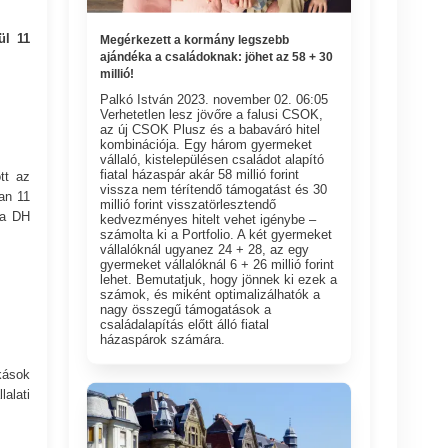
ül 11
Megérkezett a kormány legszebb
ajándéka a családoknak: jöhet az 58 + 30
millió!
Palkó István 2023. november 02. 06:05​
Verhetetlen lesz jövőre a falusi CSOK,
az új CSOK Plusz és a babaváró hitel
kombinációja. Egy három gyermeket
vállaló, kistelepülésen családot alapító
fiatal házaspár akár 58 millió forint
tt az
vissza nem térítendő támogatást és 30
an 11
millió forint visszatörlesztendő
 a DH
kedvezményes hitelt vehet igénybe –
számolta ki a Portfolio. A két gyermeket
vállalóknál ugyanez 24 + 28, az egy
gyermeket vállalóknál 6 + 26 millió forint
lehet. Bemutatjuk, hogy jönnek ki ezek a
számok, és miként optimalizálhatók a
nagy összegű támogatások a
családalapítás előtt álló fiatal
házaspárok számára.
kások
alati