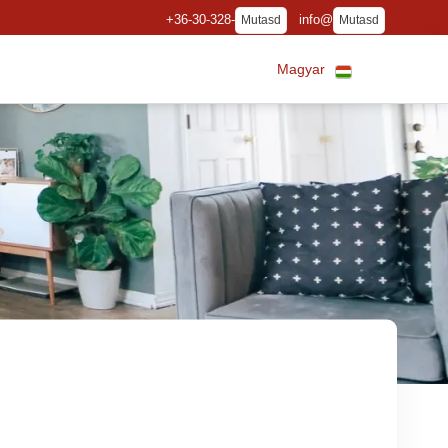
+36-30-328-
info@
Mutasd
Mutasd
Magyar