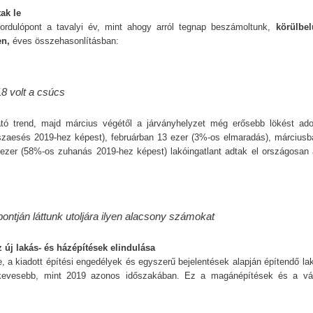
ak le
ordulópont a tavalyi év, mint ahogy arról tegnap beszámoltunk,
körülbel
en,
éves összehasonlításban:
18 volt a csúcs
ató trend, majd március végétől a járványhelyzet még erősebb lökést ado
zaesés 2019-hez képest), februárban 13 ezer (3%-os elmaradás), márciusb
 ezer (58%-os zuhanás 2019-hez képest) lakóingatlant adtak el országosan
ntján láttunk utoljára ilyen alacsony számokat
 új lakás- és házépítések elindulása
e, a kiadott építési engedélyek és egyszerű bejelentések alapján építendő la
evesebb, mint 2019 azonos időszakában. Ez a magánépítések és a váll