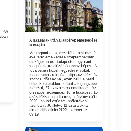
y egy
iban,
A lakásárak után a lakbérek emelkedése
is megállt
Megtorpant a lakbérek több mint másfél
éve tartó emelkedése szeptemberben:
országosan és Budapesten egyaránt
stagnáltak az előző hónaphoz képest. A
fővárosban közel negyedével voltak
magasabbak a kínálati díjak az előző év
azonos időszakinál, ezen belül a pesti
belső kerületekben történt a legnagyobb
mértékű, 27 százalékos emelkedés. Az
országos lakbérindex 18, a budapesti 15
százalékkal haladta meg a járvány előtti,
2020. januári csúcsot, reálértéken
azonban 7,9, illetve 11 százalékkal
elmaradtPortfolio 2022. október 25.
09:19