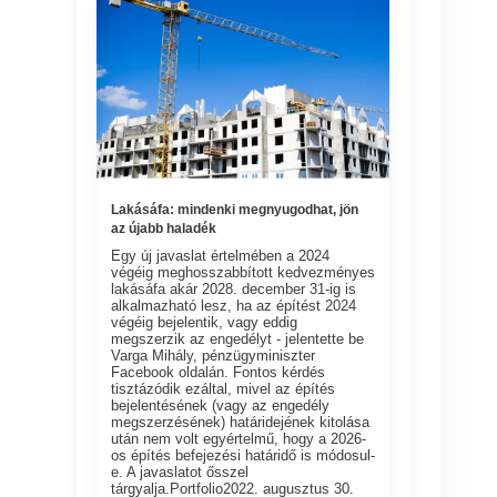
Lakásáfa: mindenki megnyugodhat, jön
az újabb haladék
Egy új javaslat értelmében a 2024
végéig meghosszabbított kedvezményes
lakásáfa akár 2028. december 31-ig is
alkalmazható lesz, ha az építést 2024
végéig bejelentik, vagy eddig
megszerzik az engedélyt - jelentette be
Varga Mihály, pénzügyminiszter
Facebook oldalán. Fontos kérdés
tisztázódik ezáltal, mivel az építés
bejelentésének (vagy az engedély
megszerzésének) határidejének kitolása
után nem volt egyértelmű, hogy a 2026-
os építés befejezési határidő is módosul-
e. A javaslatot ősszel
tárgyalja.Portfolio2022. augusztus 30.