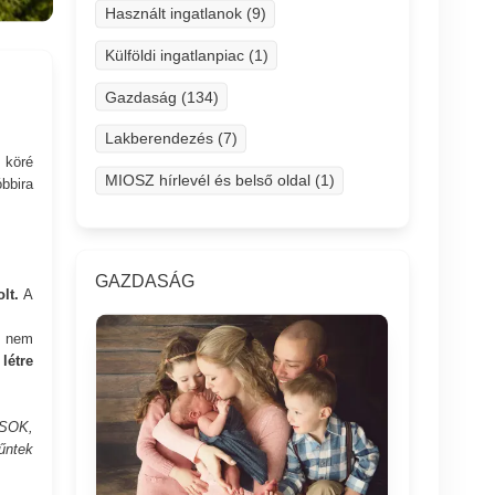
Használt ingatlanok (9)
Külföldi ingatlanpiac (1)
Gazdaság (134)
Lakberendezés (7)
 köré
MIOSZ hírlevél és belső oldal (1)
bbira
GAZDASÁG
lt.
A
a nem
létre
CSOK,
űntek