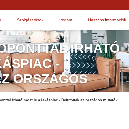
k
Szolgáltatások
Irodám
Hasznos információk
ÓPONTTAL ÍRHATÓ
ÁSPIAC -
AZ ORSZÁGOS
onttal írható most le a lakáspiac - Befutottak az országos mutatók