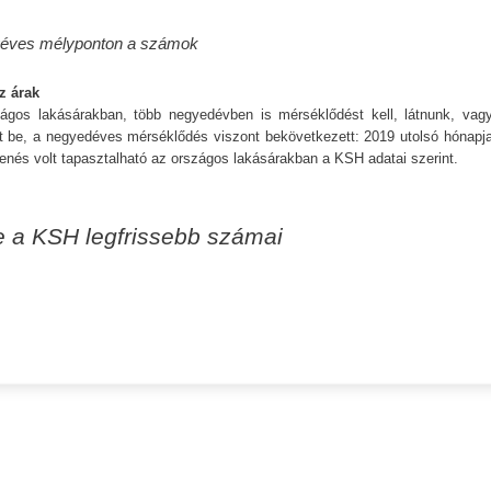
gyéves mélyponton a számok
z árak
ágos lakásárakban, több negyedévben is mérséklődést kell, látnunk, vag
 be, a negyedéves mérséklődés viszont bekövetkezett: 2019 utolsó hónapja
és volt tapasztalható az országos lakásárakban a KSH adatai szerint.
e a KSH legfrissebb számai