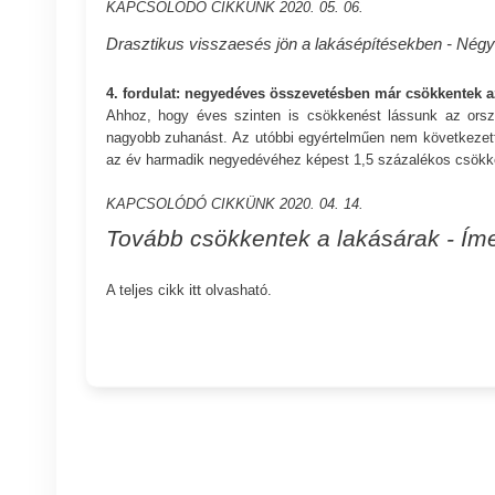
KAPCSOLÓDÓ CIKKÜNK
2020. 05. 06.
Drasztikus visszaesés jön a lakásépítésekben - Né
4. fordulat: negyedéves összevetésben már csökkentek a
Ahhoz, hogy éves szinten is csökkenést lássunk az orsz
nagyobb zuhanást. Az utóbbi egyértelműen nem következett
az év harmadik negyedévéhez képest 1,5 százalékos csökken
KAPCSOLÓDÓ CIKKÜNK
2020. 04. 14.
Tovább csökkentek a lakásárak - Ím
itt
A teljes cikk
olvasható.