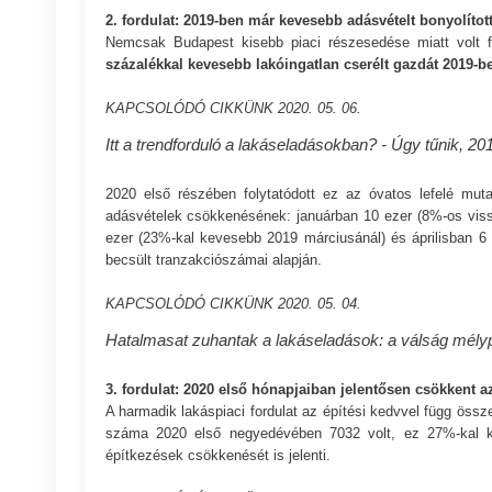
2. fordulat: 2019-ben már kevesebb adásvételt bonyolított
Nemcsak Budapest kisebb piaci részesedése miatt volt f
százalékkal kevesebb lakóingatlan cserélt gazdát 2019-b
KAPCSOLÓDÓ CIKKÜNK
2020. 05. 06.
Itt a trendforduló a lakáseladásokban? - Úgy tűnik, 20
2020 első részében folytatódott ez az óvatos lefelé mut
adásvételek csökkenésének: januárban 10 ezer (8%-os viss
ezer (23%-kal kevesebb 2019 márciusánál) és áprilisban 6
becsült tranzakciószámai alapján.
KAPCSOLÓDÓ CIKKÜNK
2020. 05. 04.
Hatalmasat zuhantak a lakáseladások: a válság mélypo
3. fordulat: 2020 első hónapjaiban jelentősen csökkent az
A harmadik lakáspiaci fordulat az építési kedvvel függ össz
száma 2020 első negyedévében 7032 volt, ez 27%-kal k
építkezések csökkenését is jelenti.