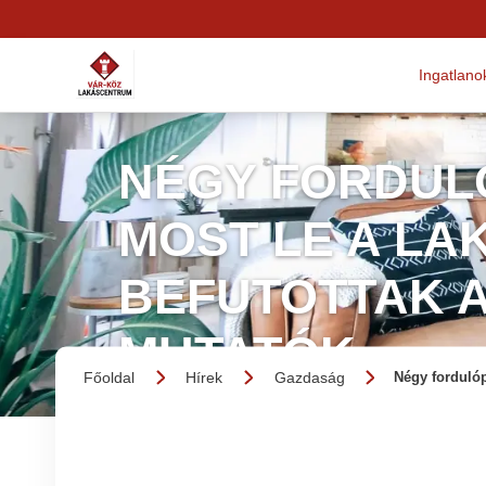
Ingatlano
NÉGY FORDUL
MOST LE A LAK
BEFUTOTTAK 
MUTATÓK
Főoldal
Hírek
Gazdaság
Négy fordulóp