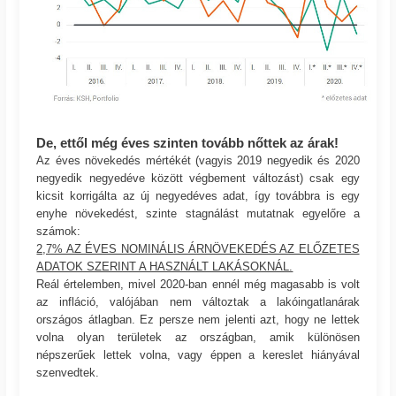
De, ettől még éves szinten tovább nőttek az árak!
Az éves növekedés mértékét (vagyis 2019 negyedik és 2020
negyedik negyedéve között végbement változást) csak egy
kicsit korrigálta az új negyedéves adat, így továbbra is egy
enyhe növekedést, szinte stagnálást mutatnak egyelőre a
számok:
2,7% AZ ÉVES NOMINÁLIS ÁRNÖVEKEDÉS AZ ELŐZETES
ADATOK SZERINT A HASZNÁLT LAKÁSOKNÁL.
Reál értelemben, mivel 2020-ban ennél még magasabb is volt
az infláció, valójában nem változtak a lakóingatlanárak
országos átlagban. Ez persze nem jelenti azt, hogy ne lettek
volna olyan területek az országban, amik különösen
népszerűek lettek volna, vagy éppen a kereslet hiányával
szenvedtek.