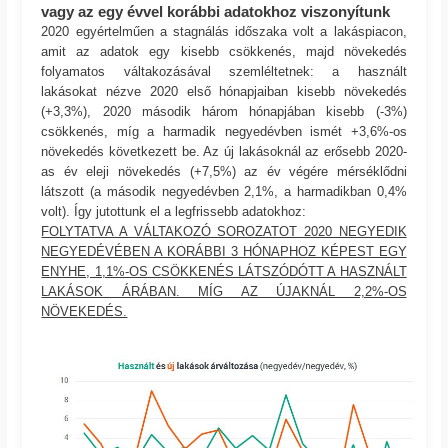
vagy az egy évvel korábbi adatokhoz viszonyítunk
2020 egyértelműen a stagnálás időszaka volt a lakáspiacon,
amit az adatok egy kisebb csökkenés, majd növekedés
folyamatos váltakozásával szemléltetnek: a használt
lakásokat nézve 2020 első hónapjaiban kisebb növekedés
(+3,3%), 2020 második három hónapjában kisebb (-3%)
csökkenés, míg a harmadik negyedévben ismét +3,6%-os
növekedés következett be. Az új lakásoknál az erősebb 2020-
as év eleji növekedés (+7,5%) az év végére mérséklődni
látszott (a második negyedévben 2,1%, a harmadikban 0,4%
volt). Így jutottunk el a legfrissebb adatokhoz:
FOLYTATVA A VÁLTAKOZÓ SOROZATOT 2020 NEGYEDIK
NEGYEDÉVÉBEN A KORÁBBI 3 HÓNAPHOZ KÉPEST EGY
ENYHE, 1,1%-OS CSÖKKENÉS LÁTSZÓDÓTT A HASZNÁLT
LAKÁSOK ÁRÁBAN. MÍG AZ ÚJAKNÁL 2,2%-OS
NÖVEKEDÉS.