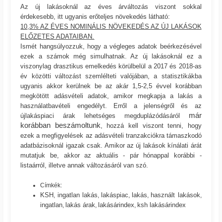
Az új lakásoknál az éves árváltozás viszont sokkal
érdekesebb, itt ugyanis erőteljes növekedés látható:
10,3% AZ ÉVES NOMINÁLIS NÖVEKEDÉS AZ ÚJ LAKÁSOK
ELŐZETES ADATAIBAN.
Ismét hangsúlyozzuk, hogy a végleges adatok beérkezésével
ezek a számok még simulhatnak. Az új lakásoknál ez a
viszonylag drasztikus emelkedés körülbelül a 2017 és 2018-as
év közötti változást szemlélteti valójában, a statisztikákba
ugyanis akkor kerülnek be az akár 1,5-2,5 évvel korábban
megkötött adásvételi adatok, amikor megkapja a lakás a
használatbavételi engedélyt. Erről a jelenségről és az
már
újlakáspiaci árak lehetséges megduplázódásáról
korábban beszámoltunk
, hozzá kell viszont tenni, hogy
ezek a megfigyelések az adásvételi tranzakciókra támaszkodó
adatbázisoknál igazak csak. Amikor az új lakások kínálati árát
mutatjuk be, akkor az aktuális - pár hónappal korábbi -
listaárról, illetve annak változásáról van szó.
Címkék:
KSH
ingatlan lakás
lakáspiac
lakás
használt lakások
,
,
,
,
,
ingatlan
lakás árak
lakásárindex
ksh lakásárindex
,
,
,