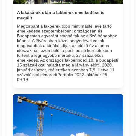
A lakásárak után a lakbérek emelkedése is
megállt
Megtorpant a lakbérek több mint másfél éve tartó
emelkedése szeptemberben: országosan és
Budapesten egyaránt stagnáltak az előző hónaphoz
képest. A fővárosban közel negyedével voltak
magasabbak a kínálati díjak az előző év azonos
időszakinál, ezen belül a pesti belső kerületekben
történt a legnagyobb mértékű, 27 százalékos
emelkedés. Az országos lakbérindex 18, a budapesti
15 százalékkal haladta meg a járvány előtti, 2020.
januári csúcsot, reálértéken azonban 7,9, illetve 11
százalékkal elmaradtPortfolio 2022. október 25.
09:19