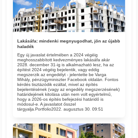
Lakásáfa: mindenki megnyugodhat, jön az újabb
haladék
Egy új javaslat értelmében a 2024 végéig
meghosszabbított kedvezményes lakásáfa akár
2028. december 31-ig is alkalmazható lesz, ha az
építést 2024 végéig bejelentik, vagy eddig
megszerzik az engedélyt - jelentette be Varga
Mihály, pénzügyminiszter Facebook oldalán. Fontos
kérdés tisztázódik ezáltal, mivel az építés
bejelentésének (vagy az engedély megszerzésének)
határidejének kitolása után nem volt egyértelmű,
hogy a 2026-os építés befejezési határidő is
módosul-e. A javaslatot ősszel
tárgyalja.Portfolio2022. augusztus 30. 09:51