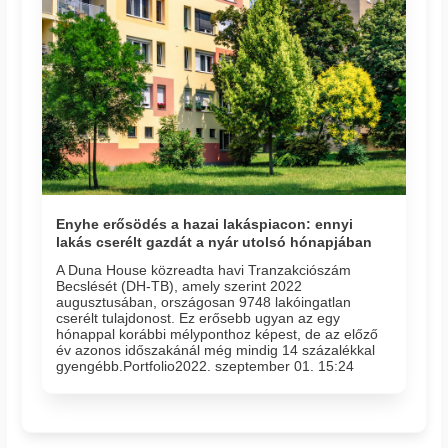
Enyhe erősödés a hazai lakáspiacon: ennyi
lakás cserélt gazdát a nyár utolsó hónapjában
A Duna House közreadta havi Tranzakciószám
Becslését (DH-TB), amely szerint 2022
augusztusában, országosan 9748 lakóingatlan
cserélt tulajdonost. Ez erősebb ugyan az egy
hónappal korábbi mélyponthoz képest, de az előző
év azonos időszakánál még mindig 14 százalékkal
gyengébb.Portfolio2022. szeptember 01. 15:24