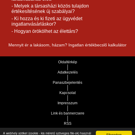
- Melyek a társasházi közös tulajdon
értékesítésének új szabályai?
- Ki hozza és ki fizeti az ügyvédet
ingatlanvásárláskor?
- Hogyan örökölhet az élettárs?
Mennyit ér a lakásom, házam? Ingatlan értékbecslő kalkulátor
Oldaltérkép
Adatkezelés
Panaszbejelentés
Kapcsolat
Impresszum
Link és bannercsere
RSS
A webhely sütiket (cookie - kis méretű szöveges file-ok) használ
Elfogadom