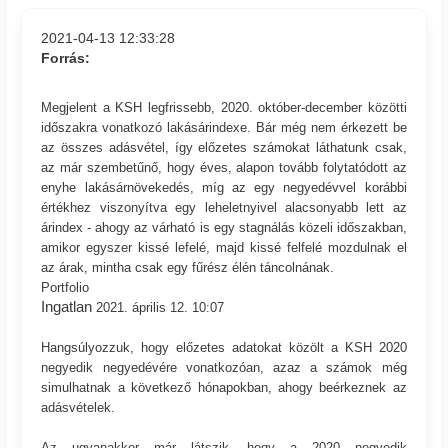
2021-04-13 12:33:28
Forrás:
Megjelent a KSH legfrissebb, 2020. október-december közötti
időszakra vonatkozó lakásárindexe. Bár még nem érkezett be
az összes adásvétel, így előzetes számokat láthatunk csak,
az már szembetűnő, hogy éves, alapon tovább folytatódott az
enyhe lakásárnövekedés, míg az egy negyedévvel korábbi
értékhez viszonyítva egy leheletnyivel alacsonyabb lett az
árindex - ahogy az várható is egy stagnálás közeli időszakban,
amikor egyszer kissé lefelé, majd kissé felfelé mozdulnak el
az árak, mintha csak egy fűrész élén táncolnának.
Portfolio
Ingatlan
2021. április 12. 10:07
Hangsúlyozzuk, hogy előzetes adatokat közölt a KSH 2020
negyedik negyedévére vonatkozóan, azaz a számok még
simulhatnak a következő hónapokban, ahogy beérkeznek az
adásvételek.
Az ugyanakkor már látszik, hogy a 2020 negyedik