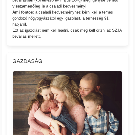
bevallásban (következő év május 20-ig) még igénybe vehető
visszamenőleg is
a családi kedvezmény!
Ami fontos
: a családi kedvezményhez kérni kell a terhes
gondozó nőgyógyászától egy igazolást, a terhesség 91.
napjáról.
Ezt az igazolást nem kell leadni, csak meg kell őrizni az SZJA
bevallás mellett.
GAZDASÁG