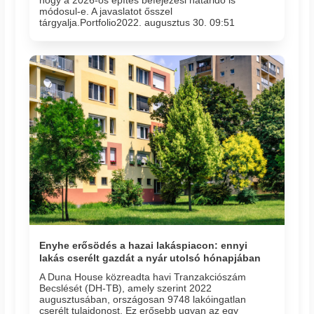
módosul-e. A javaslatot ősszel
tárgyalja.Portfolio2022. augusztus 30. 09:51
Enyhe erősödés a hazai lakáspiacon: ennyi
lakás cserélt gazdát a nyár utolsó hónapjában
A Duna House közreadta havi Tranzakciószám
Becslését (DH-TB), amely szerint 2022
augusztusában, országosan 9748 lakóingatlan
cserélt tulajdonost. Ez erősebb ugyan az egy