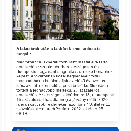
A lakásárak után a lakbérek emelkedése is
megállt
Megtorpant a lakbérek több mint másfél éve tartó
emelkedése szeptemberben: országosan és
Budapesten egyaránt stagnáltak az előző hónaphoz
képest. A fővárosban közel negyedével voltak
magasabbak a kínálati díjak az előző év azonos
időszakinál, ezen belül a pesti belső kerületekben
történt a legnagyobb mértékű, 27 százalékos
emelkedés. Az országos lakbérindex 18, a budapesti
15 százalékkal haladta meg a járvány előtti, 2020.
januári csúcsot, reálértéken azonban 7,9, illetve 11
százalékkal elmaradtPortfolio 2022. október 25.
09:19