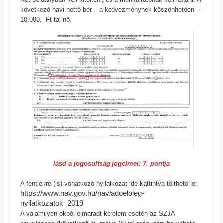
következő havi nettó bér – a kedvezménynek köszönhetően –
10.000,- Ft-tal nő.
lásd a jogosultság jogcímei: 7. pontja
A fentiekre (is) vonatkozó nyilatkozat ide kattintva tölthető le:
https://www.nav.gov.hu/nav/adoeloleg-
nyilatkozatok_2019
A valamilyen okból elmaradt kérelem esetén az SZJA