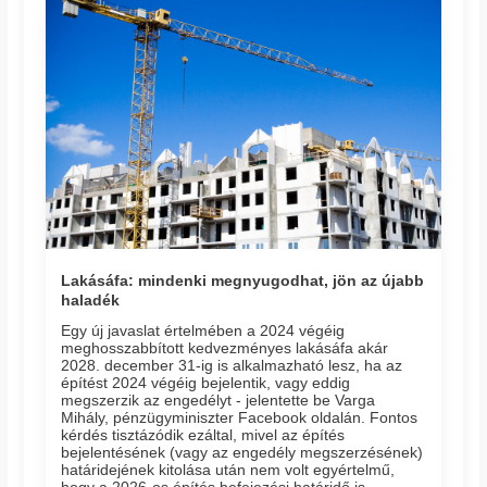
Lakásáfa: mindenki megnyugodhat, jön az újabb
haladék
Egy új javaslat értelmében a 2024 végéig
meghosszabbított kedvezményes lakásáfa akár
2028. december 31-ig is alkalmazható lesz, ha az
építést 2024 végéig bejelentik, vagy eddig
megszerzik az engedélyt - jelentette be Varga
Mihály, pénzügyminiszter Facebook oldalán. Fontos
kérdés tisztázódik ezáltal, mivel az építés
bejelentésének (vagy az engedély megszerzésének)
határidejének kitolása után nem volt egyértelmű,
hogy a 2026-os építés befejezési határidő is