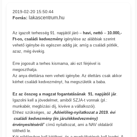
2019-02-20 15:50:44
lakascentrum.hu
Forrás:
Az igazolt terhesség 91. napjától járó –
havi, nettó
–
10.000,-
Ft-os, családi kedvezmény
igénylése az alábbiak szerint
vehető igénybe és egészen addig jár, amíg a családi pótlék,
azaz, még évekig.
Erre jogosult a terhes kismama, aki ezt férjével is
megoszthatja.
Az anya élettársa nem veheti igénybe. Az élettárs csak akkor
kérhet családi kedvezményt, ha megszületik a baba.
Ez az összeg a magzat fogantatásának 91. napjától jár
.
Igazolni kell a jövedelmet, amiből SZJA-t vonnak (pl.:
munkabér, megbízási díj, kivéve a vállalkozói).
Ehhez szükséges, az „
Adóelőleg-nyilatkozat a 2019. évi
családi kedvezmény (és járulékkedvezmény)
érvényesítéséről
” című nyilatkozat, ami a NAV oldaláról
tölthető le.
Két példányban kell kitölteni, és a munkáltatónak kell leadni. A