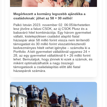
Megérkezett a kormány legszebb ajándéka a
családoknak: jöhet az 58 + 30 millió!
Palkó István 2023. november 02. 06:05​Verhetetlen
lesz jövőre a falusi CSOK, az új CSOK Plusz és a
babaváró hitel kombinációja. Egy három gyermeket
vállaló, kistelepülésen családot alapító fiatal
házaspár akár 58 millió forint vissza nem térítendő
támogatást és 30 millió forint visszatörlesztendő
kedvezményes hitelt vehet igénybe – számolta ki a
Portfolio. A két gyermeket vállalóknál ugyanez 24 +
28, az egy gyermeket vállalóknál 6 + 26 millió forint
lehet. Bemutatjuk, hogy jönnek ki ezek a számok, és
miként optimalizálhatók a nagy összegű
támogatások a családalapítás előtt álló fiatal
házaspárok számára.