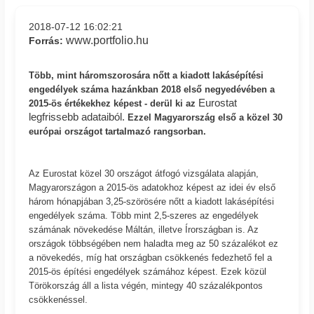
2018-07-12 16:02:21
www.portfolio.hu
Forrás:
Több, mint háromszorosára nőtt a kiadott lakásépítési
engedélyek száma hazánkban 2018 első negyedévében a
Eurostat
2015-ös értékekhez képest - derül ki az
legfrissebb adataiból.
Ezzel Magyarország első a közel 30
európai országot tartalmazó rangsorban.
Az Eurostat közel 30 országot átfogó vizsgálata alapján,
Magyarországon a 2015-ös adatokhoz képest az idei év első
három hónapjában 3,25-szörösére nőtt a kiadott lakásépítési
engedélyek száma. Több mint 2,5-szeres az engedélyek
számának növekedése Máltán, illetve Írországban is. Az
országok többségében nem haladta meg az 50 százalékot ez
a növekedés, míg hat országban csökkenés fedezhető fel a
2015-ös építési engedélyek számához képest. Ezek közül
Törökország áll a lista végén, mintegy 40 százalékpontos
csökkenéssel.