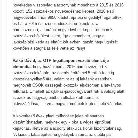
növekedés viszonylag alacsonynak mondható a 2015 és 2016
közötti 152 százalékos növekedéshez képest. 2018 első
negyedévében már 9850 kiadott építési engedélyt rögzítettek,
és bár a 2015-ös azonos időszaki értéknek ez a
háromszorosa, a korábbi negyedévhez képest csupán 3
százalékos bővülést jelent, így elmondható, hogy a
lakásépítési kedv az elmúlt két évben igazán nagy ugrását
követően a stagnálás felé vette az irányt.
Valkó Dávid, az OTP Ingatlanpont vezető elemzője
elmondta,
hogy hazánkban a 2016-ban bevezetett 5
százalékos lakásáfa, az önerős építésnél 5 millió forintig
visszaigényelhető áfa, valamint az új lakások esetében
megnövelt CSOK összegek okozzák elsősorban a látványos
felfutást. Emellett az újlakás-piacot egyaránt fűti a válság alatt
százezres nagyságrendben elhalasztott kereslet
aktivizálódása, illetve a nagyszámú befektetési célú vásárlás
is.
A következő évek piaci működése jelen pillanatban
kiszámíthatatlan, melynek egyik oka a véges építőipari
kapacitás, illetve az alacsony áfakulcs körüli bizonytalanság.
"A kiadott lakásépítési engedélyek száma az utóbbi pár