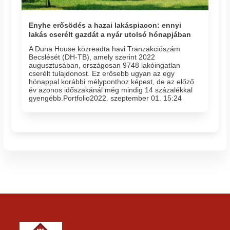
Enyhe erősödés a hazai lakáspiacon: ennyi
lakás cserélt gazdát a nyár utolsó hónapjában
A Duna House közreadta havi Tranzakciószám
Becslését (DH-TB), amely szerint 2022
augusztusában, országosan 9748 lakóingatlan
cserélt tulajdonost. Ez erősebb ugyan az egy
hónappal korábbi mélyponthoz képest, de az előző
év azonos időszakánál még mindig 14 százalékkal
gyengébb.Portfolio2022. szeptember 01. 15:24