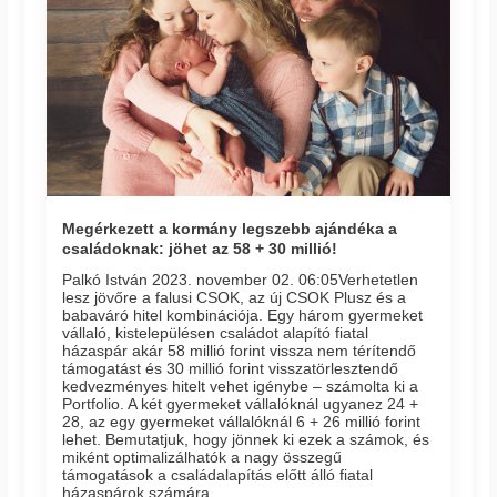
Megérkezett a kormány legszebb ajándéka a
családoknak: jöhet az 58 + 30 millió!
Palkó István 2023. november 02. 06:05​Verhetetlen
lesz jövőre a falusi CSOK, az új CSOK Plusz és a
babaváró hitel kombinációja. Egy három gyermeket
vállaló, kistelepülésen családot alapító fiatal
házaspár akár 58 millió forint vissza nem térítendő
támogatást és 30 millió forint visszatörlesztendő
kedvezményes hitelt vehet igénybe – számolta ki a
Portfolio. A két gyermeket vállalóknál ugyanez 24 +
28, az egy gyermeket vállalóknál 6 + 26 millió forint
lehet. Bemutatjuk, hogy jönnek ki ezek a számok, és
miként optimalizálhatók a nagy összegű
támogatások a családalapítás előtt álló fiatal
házaspárok számára.