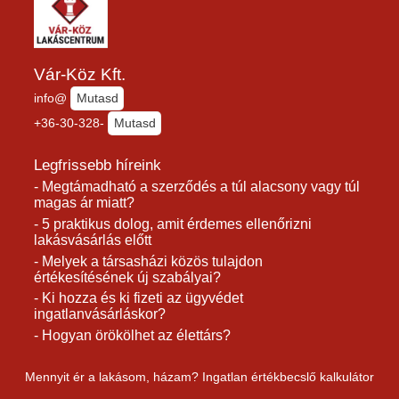
Vár-Köz Kft.
info@
Mutasd
+36-30-328-
Mutasd
Legfrissebb híreink
- Megtámadható a szerződés a túl alacsony vagy túl
magas ár miatt?
- 5 praktikus dolog, amit érdemes ellenőrizni
lakásvásárlás előtt
- Melyek a társasházi közös tulajdon
értékesítésének új szabályai?
- Ki hozza és ki fizeti az ügyvédet
ingatlanvásárláskor?
- Hogyan örökölhet az élettárs?
Mennyit ér a lakásom, házam? Ingatlan értékbecslő kalkulátor