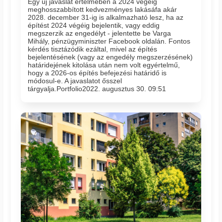
Egy új javaslat értelmében a 2024 végéig
meghosszabbított kedvezményes lakásáfa akár
2028. december 31-ig is alkalmazható lesz, ha az
építést 2024 végéig bejelentik, vagy eddig
megszerzik az engedélyt - jelentette be Varga
Mihály, pénzügyminiszter Facebook oldalán. Fontos
kérdés tisztázódik ezáltal, mivel az építés
bejelentésének (vagy az engedély megszerzésének)
határidejének kitolása után nem volt egyértelmű,
hogy a 2026-os építés befejezési határidő is
módosul-e. A javaslatot ősszel
tárgyalja.Portfolio2022. augusztus 30. 09:51