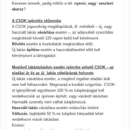
Kevesen ismerik, pedig milliós a tét:
nyerni, vagy veszteni
akarsz
?
A CSOK igénylés időpontja
A CSOK jogosultság megállapítását, ill. mértékét – új, vagy
használt lakás
vásárlása
esetén –, az adásvételi szerződés
megkötését követő 120 napon belül kell kérelmezni.
Bővítés
esetén a munkálatok megkezdése előtt.
Új lakás
építése
esetén a használatbavétel előtt kell
kérvényezni a támogatást.
Meglévő lakástulajdon esetén igénybe vehető CSOK – az
eladási ár és az új lakás vételárának helyzete
Új lakás vásárlása esetén, a meglévő ingatlan eladási árát
nem kell felhasználni. Megmarad a korábbi szigorítás: CSOK-
ot igénylőknek együttesen 100 %-os tulajdonjoggal kell
rendelkezniük az újonnan épített, vagy vásárolt lakásban.
Harmadik személy nem válhat tulajdonossá.
Használt lakás
vásárlása esetén módosítás történt.
Változás
: legfeljebb 50 %-os tulajdoni hányaddal lehet
rendelkezni másik lakásban.
Kivéve: