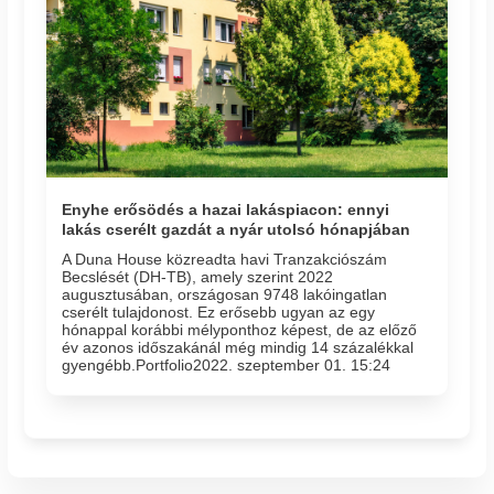
Enyhe erősödés a hazai lakáspiacon: ennyi
lakás cserélt gazdát a nyár utolsó hónapjában
A Duna House közreadta havi Tranzakciószám
Becslését (DH-TB), amely szerint 2022
augusztusában, országosan 9748 lakóingatlan
cserélt tulajdonost. Ez erősebb ugyan az egy
hónappal korábbi mélyponthoz képest, de az előző
év azonos időszakánál még mindig 14 százalékkal
gyengébb.Portfolio2022. szeptember 01. 15:24