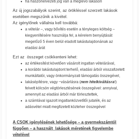
ha haszonélvezeti jog van a meglévő lakáson
Az új jogszabályok szerint, az örökléssel szerzett lakások
esetében megszűnik a kivétel.
Az igénylőnek vállalnia kell továbbá:
a vételár –, vagy bővítés esetén a tényleges költség –
kiegyenlítésére használja fel, a kérelem benyújtását
megelőző 5 éven belül eladott lakástulajdonának az
eladási árát
Ezt az összeget csökkenteni lehet:
az értékesítést követően vásárolt ingatlan vételárával,
a korábbi lakástulajdont terhelő, eladási árból visszafizetett
munkáltatói, vagy önkormányzati támogatás összegével,
lakásépítésre, vagy ~vásárlásra (
nem hitelkiváltásra
!)
felvett kölcsön végtörlesztésének összegével: annyival,
amennyit az eladási árból már törlesztettek,
a számlával igazolt ingatlanközvetítői jutalék, és az
adásvétel miatt megfizetett közteher összegével
A CSOK igénylésének lehetősége – a gyermekszámtól
függően – a használt lakások méretének figyelembe
vételével