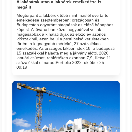
A lakásárak után a lakbérek emelkedése is
megállt
Megtorpant a lakbérek több mint másfél éve tartó
emelkedése szeptemberben: országosan és
Budapesten egyaránt stagnáltak az előző hónaphoz
képest. A fővárosban közel negyedével voltak
magasabbak a kínálati díjak az előző év azonos
időszakinál, ezen belül a pesti belső kerületekben
történt a legnagyobb mértékű, 27 százalékos
emelkedés. Az országos lakbérindex 18, a budapesti
15 százalékkal haladta meg a járvány előtti, 2020.
januári csúcsot, reálértéken azonban 7,9, illetve 11
százalékkal elmaradtPortfolio 2022. október 25.
09:19