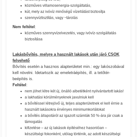
közműves villamosenergia-szolgáltatás,
kút, mely az ivóvíz minőségű vízellátást biztosítja
szennyvíztisztítás, vagy ~tárolás
Nem feltétel
:
közműves szennyvízelvezetés, vagy ivóvíz-szolgáltatás
biztosítása
Lakásbővítés, melyre a használt lakások után járó CSOK
felvehető
Bővítés esetén a hasznos alapterületet min.: egy lakószobával
kell növelni. Idetartozik az emeletráépítés, ill. a tetőtér-
beépítés is.
Feltétel
:
nem jöhet létre két új, önálló albetétként nyilvántartott lakás!
a lakhatási körülményeknek javulniuk kell
a bővítéssel létrejövő új, teljes alapterületnek el kell érnie a
használt lakásokra érvényes minimumkorlátokat
a bővítés állapotáról az igazolt számlák 50 %-ára jár csak a
támogatás
kifizetése – az új lakások építéséhez hasonlóan –
készültségi fokonként, utólag történik, az adott készültségi