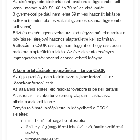
Az alsó négyzetméterkorlátokat továbbra is figyelembe kell
2
venni, maradt a 40, 50, 60 és 70 m
-es alsó korlát.
2
3 gyermekkel például nem lehet 59 m
-es használt lakásba
költözni (minden élő, és vállalat gyermek számát figyelembe
kell venni).
Bővítés esetén ugyanezeket az alsó négyzetméterhatárokat a
bővítéssel létrejövő hasznos alapterületre kell számítani.
Változás
: a CSOK összege nem függ attól, hogy összesen
mekkora alapterületű a lakás. Az éve eleje óta érvényes
legmagasabb sáv szerinti összeg vehető igénybe.
A komfortelvárások megszűnése – tanyai CSOK
Az új jogszabály nem tartalmazza a „
komfortos
”, ill. az
„
összkomfortos
” szót.
Az általános építési előírásokat továbbra is be kell tartani!
A lakásnak – szakértői vélemény alapján – lakhatásra
alkalmasnak kell lennie.
Tanyán található lakóépületre is igényelhető a CSOK.
Feltétel
:
2
min.: 12 m
-nél nagyobb lakószoba,
főzőhelyiség (vagy főzést lehetővé tevő, önálló szellőzésű
lakótér),
fürdőhelyiség és WC,