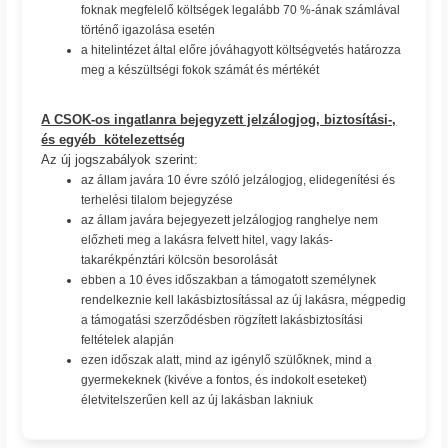
foknak megfelelő költségek legalább 70 %-ának számlával
történő igazolása esetén
a hitelintézet által előre jóváhagyott költségvetés határozza
meg a készültségi fokok számát és mértékét
A CSOK-os ingatlanra bejegyzett jelzálogjog, biztosítási-,
és egyéb kötelezettség
Az új jogszabályok szerint:
az állam javára 10 évre szóló jelzálogjog, elidegenítési és
terhelési tilalom bejegyzése
az állam javára bejegyezett jelzálogjog ranghelye nem
előzheti meg a lakásra felvett hitel, vagy lakás-
takarékpénztári kölcsön besorolását
ebben a 10 éves időszakban a támogatott személynek
rendelkeznie kell lakásbiztosítással az új lakásra, mégpedig
a támogatási szerződésben rögzített lakásbiztosítási
feltételek alapján
ezen időszak alatt, mind az igénylő szülőknek, mind a
gyermekeknek (kivéve a fontos, és indokolt eseteket)
életvitelszerűen kell az új lakásban lakniuk