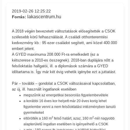
2019-02-26 12:25:22
lakascentrum.hu
Forrás:
A 2018 végén bevezetett változtatások elősegítették a CSOK
szélesebb körű felhasználását. A családi otthonteremtési
kedvezmény kb.: 95 ezer családot segített, ami közel 400.000
embert jelent.
A GYED maximuma 208.000 Ft-ra emelkedett (ez a
kétszerese a 2010-es összegnek). 2018-ban duplájára nőtt a
felsőoktatás hallgatói, ill. a diplomások számára a GYED
időtartama is. Így már két évig vehetik igénybe ezt a juttatást.
Pár – további – gondolat a CSOK változásaival kapcsolatban,
az új, ill. használt ingatlanok esetében
megszűnik az energetikai besorolás figyelembevétele
a korábbi 16 éves kor helyett már 20 éves korig lehet
figyelembe venni a nem felsőoktatási intézményben tanuló
gyermekeket
2
2
eltörölték a 160 m
felső határt, azaz, 160 m
-nél nagyobb
alapterületű ingatlan esetében is igényelhető a CSOK
a min.: 180 napos tb-jogviszony, a külföldi biztosítási