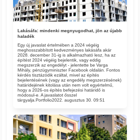
Lakásáfa: mindenki megnyugodhat, jön az újabb
haladék
Egy új javaslat értelmében a 2024 végéig
meghosszabbított kedvezményes lakásáfa akár
2028. december 31-ig is alkalmazható lesz, ha az
építést 2024 végéig bejelentik, vagy eddig
megszerzik az engedélyt - jelentette be Varga
Mihály, pénzügyminiszter Facebook oldalán. Fontos
kérdés tisztázódik ezáltal, mivel az építés
bejelentésének (vagy az engedély megszerzésének)
határidejének kitolása után nem volt egyértelmű,
hogy a 2026-os építés befejezési határidő is
módosul-e. A javaslatot ősszel
tárgyalja.Portfolio2022. augusztus 30. 09:51