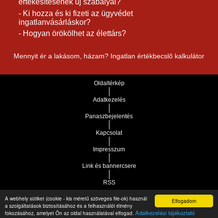
értékesítésének új szabályai?
- Ki hozza és ki fizeti az ügyvédet
ingatlanvásárláskor?
- Hogyan örökölhet az élettárs?
Mennyit ér a lakásom, házam? Ingatlan értékbecslő kalkulátor
Oldaltérkép
Adatkezelés
Panaszbejelentés
Kapcsolat
Impresszum
Link és bannercsere
RSS
A webhely sütiket (cookie - kis méretű szöveges file-ok) használ
Elfogadom
Vár-Köz Kft. - Ingatlan nyilvántartó, ügyviteli és
a szolgáltatások biztosításához és a felhasználói élmény
Copyright © 2021.
Adatkezelési tájékoztató
fokozásához, amelyet Ön az oldal használatával elfogad.
adminisztrációs szoftver