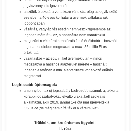
jogviszonnyal is igazolható
a szülők életkorára vonatkozó változás: elég az egyik szülő
esetében a 40 éves korhatár a gyermek vállalásának
időpontjában
vásárlás, vagy építés esetén nem veszik figyelembe az
ingatlan méretét – ez, a használtra nem vonatkozik!
megszűnt a vételárat behatároló felső értékhatár – használt
ingatlan esetében megmarad, a max.: 35 millió Ft-os
értékhatár
vásárláskor – az egy, ill. két gyermek után – nincs
megszabva a hasznos alapterület mérete – használt
ingatlan esetében a min. alapterületre vonatkozó előírás
megmarad
Legfrissebb újdonságok:
amennyiben az új jogszabály kedvezőbb számukra, akkor a
korábbi jogszabályokat felváltó újakat kell azokra is
alkalmazni, akik 2019. január 1-e óta már igényelték a
CSOK-ot (de még nem bírálták el a kérelmüket).
Trükkök, amikre érdemes figyelni!
II. rész