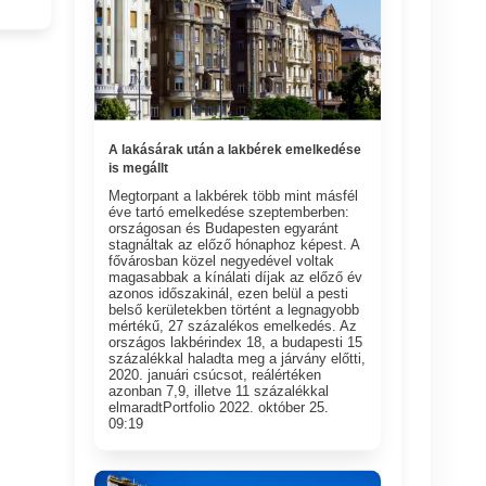
A lakásárak után a lakbérek emelkedése
is megállt
Megtorpant a lakbérek több mint másfél
éve tartó emelkedése szeptemberben:
országosan és Budapesten egyaránt
stagnáltak az előző hónaphoz képest. A
fővárosban közel negyedével voltak
magasabbak a kínálati díjak az előző év
azonos időszakinál, ezen belül a pesti
belső kerületekben történt a legnagyobb
mértékű, 27 százalékos emelkedés. Az
országos lakbérindex 18, a budapesti 15
százalékkal haladta meg a járvány előtti,
2020. januári csúcsot, reálértéken
azonban 7,9, illetve 11 százalékkal
elmaradtPortfolio 2022. október 25.
09:19