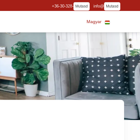
+36-30-328-
info@
Mutasd
Mutasd
Magyar