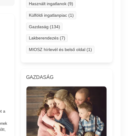
Használt ingatlanok (9)
Külföldi ingatlanpiac (1)
Gazdaság (134)
Lakberendezés (7)
MIOSZ hírlevél és belső oldal (1)
GAZDASÁG
t a
tenek
őtt,