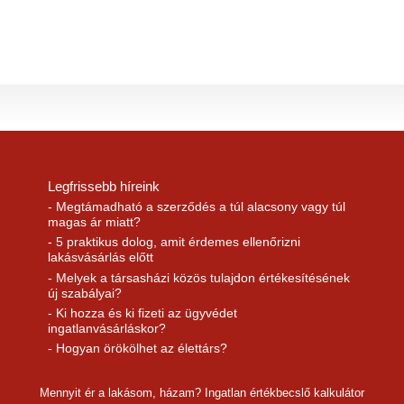
Legfrissebb híreink
- Megtámadható a szerződés a túl alacsony vagy túl
magas ár miatt?
- 5 praktikus dolog, amit érdemes ellenőrizni
lakásvásárlás előtt
- Melyek a társasházi közös tulajdon értékesítésének
új szabályai?
- Ki hozza és ki fizeti az ügyvédet
ingatlanvásárláskor?
- Hogyan örökölhet az élettárs?
Mennyit ér a lakásom, házam? Ingatlan értékbecslő kalkulátor