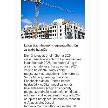
Lakásáfa: mindenki megnyugodhat, jön
az újabb haladék
Egy új javaslat értelmében a 2024
végéig meghosszabbított kedvezményes
lakásáfa akár 2028. december 31-ig is
alkalmazható lesz, ha az építést 2024
végéig bejelentik, vagy eddig
megszerzik az engedélyt - jelentette be
Varga Mihály, pénzügyminiszter
Facebook oldalán. Fontos kérdés
tisztázódik ezáltal, mivel az építés
bejelentésének (vagy az engedély
megszerzésének) határidejének kitolása
után nem volt egyértelmű, hogy a 2026-
os építés befejezési határidő is módosul-
e. A javaslatot ősszel
tárgyalja.Portfolio2022. augusztus 30.