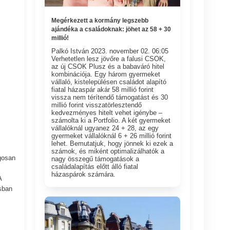
Megérkezett a kormány legszebb
ajándéka a családoknak: jöhet az 58 + 30
millió!
Palkó István 2023. november 02. 06:05​
Verhetetlen lesz jövőre a falusi CSOK,
az új CSOK Plusz és a babaváró hitel
kombinációja. Egy három gyermeket
vállaló, kistelepülésen családot alapító
fiatal házaspár akár 58 millió forint
vissza nem térítendő támogatást és 30
millió forint visszatörlesztendő
kedvezményes hitelt vehet igénybe –
számolta ki a Portfolio. A két gyermeket
vállalóknál ugyanez 24 + 28, az egy
gyermeket vállalóknál 6 + 26 millió forint
lehet. Bemutatjuk, hogy jönnek ki ezek a
számok, és miként optimalizálhatók a
gosan
nagy összegű támogatások a
családalapítás előtt álló fiatal
házaspárok számára.
A
sban