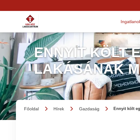
Ingatlano
ENNYIT KÖLT 
LAKÁSÁNAK 
Főoldal
Hírek
Gazdaság
Ennyit költ e