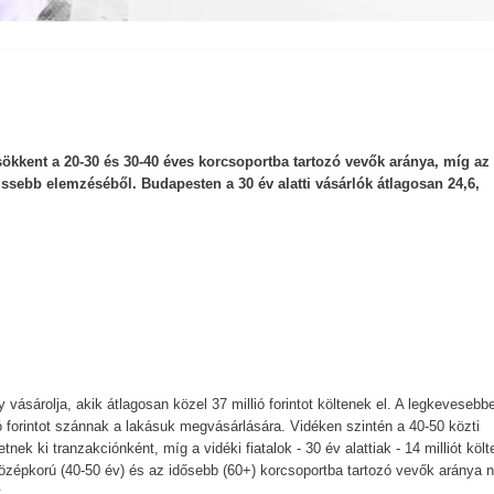
ökkent a 20-30 és 30-40 éves korcsoportba tartozó vevők aránya, míg az
issebb elemzéséből. Budapesten a 30 év alatti vásárlók átlagosan 24,6,
vásárolja, akik átlagosan közel 37 millió forintot költenek el. A legkevesebbe
lió forintot szánnak a lakásuk megvásárlására. Vidéken szintén a 40-50 közti
tnek ki tranzakciónként, míg a vidéki fiatalok - 30 év alattiak - 14 milliót köl
özépkorú (40-50 év) és az idősebb (60+) korcsoportba tartozó vevők aránya n
.