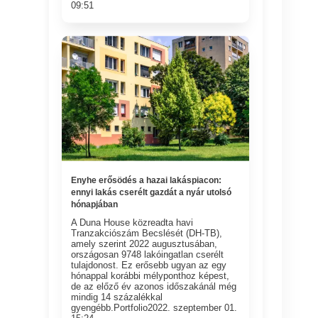
09:51
Enyhe erősödés a hazai lakáspiacon:
ennyi lakás cserélt gazdát a nyár utolsó
hónapjában
A Duna House közreadta havi
Tranzakciószám Becslését (DH-TB),
amely szerint 2022 augusztusában,
országosan 9748 lakóingatlan cserélt
tulajdonost. Ez erősebb ugyan az egy
hónappal korábbi mélyponthoz képest,
de az előző év azonos időszakánál még
mindig 14 százalékkal
gyengébb.Portfolio2022. szeptember 01.
15:24