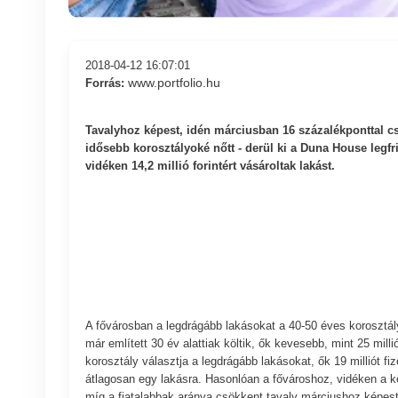
2018-04-12 16:07:01
www.portfolio.hu
Forrás:
Tavalyhoz képest, idén márciusban 16 százalékponttal cs
idősebb korosztályoké nőtt - derül ki a Duna House legfr
vidéken 14,2 millió forintért vásároltak lakást.
A fővárosban a legdrágább lakásokat a 40-50 éves korosztály 
már említett 30 év alattiak költik, ők kevesebb, mint 25 mil
korosztály választja a legdrágább lakásokat, ők 19 milliót fize
átlagosan egy lakásra. Hasonlóan a fővároshoz, vidéken a k
míg a fiatalabbak aránya csökkent tavaly márciushoz képest