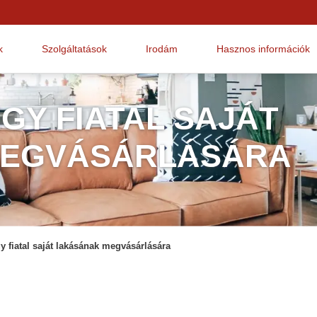
k
Szolgáltatások
Irodám
Hasznos információk
EGY FIATAL SAJÁT
MEGVÁSÁRLÁSÁRA
gy fiatal saját lakásának megvásárlására