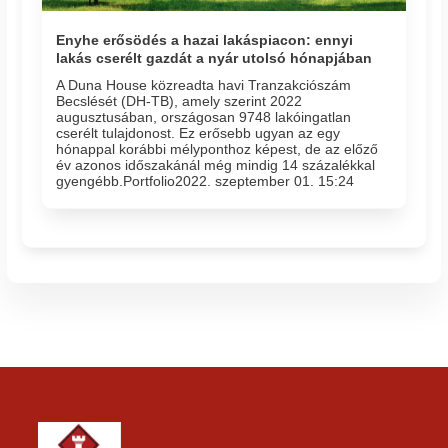
Enyhe erősödés a hazai lakáspiacon: ennyi
lakás cserélt gazdát a nyár utolsó hónapjában
A Duna House közreadta havi Tranzakciószám
Becslését (DH-TB), amely szerint 2022
augusztusában, országosan 9748 lakóingatlan
cserélt tulajdonost. Ez erősebb ugyan az egy
hónappal korábbi mélyponthoz képest, de az előző
év azonos időszakánál még mindig 14 százalékkal
gyengébb.Portfolio2022. szeptember 01. 15:24