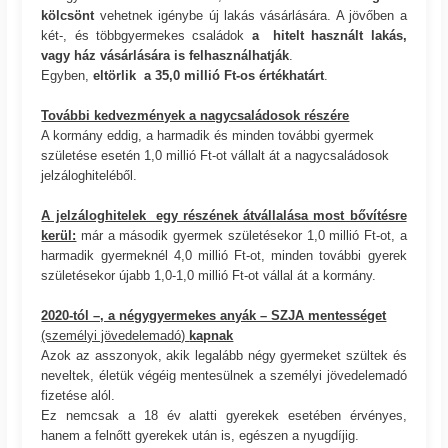
kölcsönt
vehetnek igénybe új lakás vásárlására. A jövőben a
két-, és többgyermekes családok
a hitelt használt lakás,
vagy ház vásárlására is felhasználhatják
.
Egyben,
eltörlik a 35,0 millió Ft-os értékhatárt
.
További kedvezmények a nagycsaládosok részére
A kormány eddig, a harmadik és minden további gyermek
születése esetén 1,0 millió Ft-ot vállalt át a nagycsaládosok
jelzáloghiteléből.
A jelzáloghitelek egy részének átvállalása most bővítésre
kerül:
már a második gyermek születésekor 1,0 millió Ft-ot, a
harmadik gyermeknél 4,0 millió Ft-ot, minden további gyerek
születésekor újabb 1,0-1,0 millió Ft-ot vállal át a kormány.
2020-tól –, a négygyermekes anyák – SZJA mentességet
(személyi jövedelemadó)
kapnak
Azok az asszonyok, akik legalább négy gyermeket szültek és
neveltek, életük végéig mentesülnek a személyi jövedelemadó
fizetése alól.
Ez nemcsak a 18 év alatti gyerekek esetében érvényes,
hanem a felnőtt gyerekek után is, egészen a nyugdíjig.