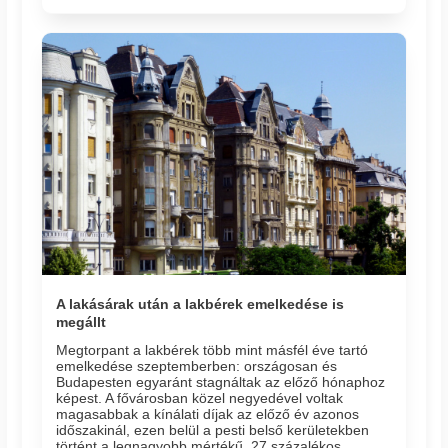
A lakásárak után a lakbérek emelkedése is
megállt
Megtorpant a lakbérek több mint másfél éve tartó
emelkedése szeptemberben: országosan és
Budapesten egyaránt stagnáltak az előző hónaphoz
képest. A fővárosban közel negyedével voltak
magasabbak a kínálati díjak az előző év azonos
időszakinál, ezen belül a pesti belső kerületekben
történt a legnagyobb mértékű, 27 százalékos