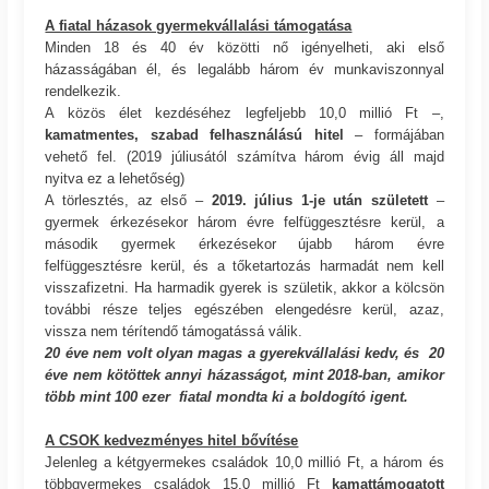
A fiatal házasok gyermekvállalási támogatása
Minden 18 és 40 év közötti nő igényelheti, aki első
házasságában él, és legalább három év munkaviszonnyal
rendelkezik.
A közös élet kezdéséhez legfeljebb 10,0 millió Ft –,
kamatmentes, szabad felhasználású hitel
– formájában
vehető fel. (2019 júliusától számítva három évig áll majd
nyitva ez a lehetőség)
A törlesztés, az első –
2019. július 1-je után született
–
gyermek érkezésekor három évre felfüggesztésre kerül, a
második gyermek érkezésekor újabb három évre
felfüggesztésre kerül, és a tőketartozás harmadát nem kell
visszafizetni. Ha harmadik gyerek is születik, akkor a kölcsön
további része teljes egészében elengedésre kerül, azaz,
vissza nem térítendő támogatássá válik.
20 éve nem volt olyan magas a gyerekvállalási kedv, és 20
éve nem kötöttek annyi házasságot, mint 2018-ban, amikor
több mint 100 ezer fiatal mondta ki a boldogító igent.
A CSOK kedvezményes hitel bővítése
Jelenleg a kétgyermekes családok 10,0 millió Ft, a három és
többgyermekes családok 15,0 millió Ft
kamattámogatott