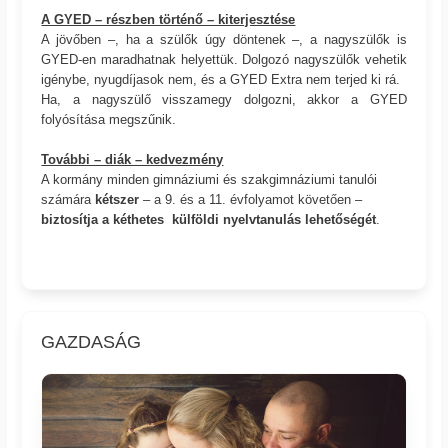
A GYED – részben történő – kiterjesztése
A jövőben –, ha a szülők úgy döntenek –, a nagyszülők is
GYED-en maradhatnak helyettük. Dolgozó nagyszülők vehetik
igénybe, nyugdíjasok nem, és a GYED Extra nem terjed ki rá.
Ha, a nagyszülő visszamegy dolgozni, akkor a GYED
folyósítása megszűnik.
További – diák – kedvezmény
A kormány minden gimnáziumi és szakgimnáziumi tanulói
számára
kétszer
– a 9. és a 11. évfolyamot követően –
biztosítja a kéthetes külföldi nyelvtanulás lehetőségét
.
GAZDASÁG