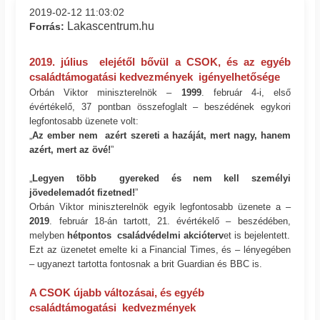
2019-02-12 11:03:02
Lakascentrum.hu
Forrás:
2019. július elejétől bővül a CSOK, és az egyéb
családtámogatási kedvezmények igényelhetősége
Orbán Viktor miniszterelnök –
1999
. február 4-i, első
évértékelő, 37 pontban összefoglalt – beszédének egykori
legfontosabb üzenete volt:
„
Az ember nem azért szereti a hazáját, mert nagy, hanem
azért, mert az övé!
”
„
Legyen több gyereked és nem kell személyi
jövedelemadót fizetned!
”
Orbán Viktor miniszterelnök egyik legfontosabb üzenete a –
2019
. február 18-án tartott, 21. évértékelő – beszédében,
melyben
hétpontos családvédelmi akcióterv
et is bejelentett.
Ezt az üzenetet emelte ki a Financial Times, és – lényegében
– ugyanezt tartotta fontosnak a brit Guardian és BBC is.
A CSOK újabb változásai
, és egyéb
családtámogatási kedvezmények