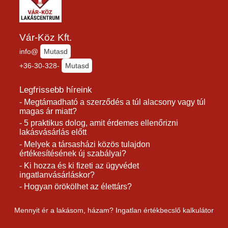
Vár-Köz Kft.
info@
Mutasd
+36-30-328-
Mutasd
Legfrissebb híreink
- Megtámadható a szerződés a túl alacsony vagy túl
magas ár miatt?
- 5 praktikus dolog, amit érdemes ellenőrizni
lakásvásárlás előtt
- Melyek a társasházi közös tulajdon
értékesítésének új szabályai?
- Ki hozza és ki fizeti az ügyvédet
ingatlanvásárláskor?
- Hogyan örökölhet az élettárs?
Mennyit ér a lakásom, házam? Ingatlan értékbecslő kalkulátor