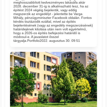
meghosszabbított kedvezményes lakásáfa akár
2028. december 31-ig is alkalmazható lesz, ha az
építést 2024 végéig bejelentik, vagy eddig
megszerzik az engedélyt - jelentette be Varga
Mihály, pénzügyminiszter Facebook oldalán. Fontos
kérdés tisztázódik ezáltal, mivel az építés
bejelentésének (vagy az engedély megszerzésének)
határidejének kitolása után nem volt egyértelmű,
hogy a 2026-os építés befejezési határidő is
módosul-e. A javaslatot ősszel
tárgyalja.Portfolio2022. augusztus 30. 09:51