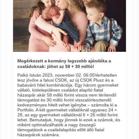
Megérkezett a kormány legszebb ajándéka a
családoknak: jöhet az 58 + 30 millió!
Palkó István 2023. november 02. 06:05​Verhetetlen
lesz jövőre a falusi CSOK, az új CSOK Plusz és a
babaváró hitel kombinációja. Egy három gyermeket
vállaló, kistelepülésen családot alapító fiatal
házaspár akár 58 millió forint vissza nem térítendő
támogatást és 30 millió forint visszatörlesztendő
kedvezményes hitelt vehet igénybe – számolta ki a
Portfolio. A két gyermeket vállalóknál ugyanez 24 +
28, az egy gyermeket vállalóknál 6 + 26 millió forint
lehet. Bemutatjuk, hogy jönnek ki ezek a számok, és
miként optimalizálhatók a nagy összegű
támogatások a családalapítás előtt álló fiatal
házaspárok számára.