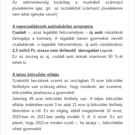
Az adómentesség kizárólag a munkából származó
jövedelemre igaz. (pl.: az osztalékból származó jövedelemre
nem lehet igénybe venni!)
A nagycsaládosok autóvásárlási programja
Családi
–, azaz legalább hétszemélyes –
új autó
vásárlását
támogatja a kormány. A legalább három gyermeket nevelő
családoknak, a legalább hétszemélyes, új autó vásárlásához
2,5 millió Ft, vissza nem térítendő támogatást
kapnak.
Ez az összeg az új, családi autó árának maximum 50 %-át
teheti ki.
A teljes bölcsődei ellátás
Szakértői becslések szerint az országban 70 ezer bölcsődei
férőhelyre van szükség ahhoz, hogy mindenki, aki szeretné,
bölcsödébe járathassa a gyermekét.
Jelenleg 49 ezer bölcsődei férőhely van. A teljes bölcsődei
ellátás érdekében ezért 3 év alatt 21 ezer új bölcsődei férőhely
létesítése a cél. Ez év végéig, ebből megépítenek 10 ezret,
2020-ban és 2021-ben pedig további 5, ill. 6 ezret. Ez azt
jelenti, hogy 2022-re minden szülő –, ha akarja –, bölcsődébe
viheti gyermekét.