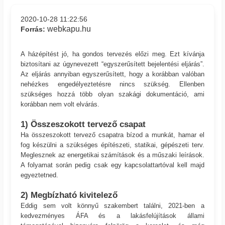
2020-10-28 11:22:56
webkapu.hu
Forrás:
A házépítést jó, ha gondos tervezés előzi meg. Ezt kívánja
biztosítani az úgynevezett “egyszerűsített bejelentési eljárás”.
Az eljárás annyiban egyszerűsített, hogy a korábban valóban
nehézkes engedélyeztetésre nincs szükség. Ellenben
szükséges hozzá több olyan szakági dokumentáció, ami
korábban nem volt elvárás.
1) Összeszokott tervező csapat
Ha összeszokott tervező csapatra bízod a munkát, hamar el
fog készülni a szükséges építészeti, statikai, gépészeti terv.
Meglesznek az energetikai számítások és a műszaki leírások.
A folyamat során pedig csak egy kapcsolattartóval kell majd
egyeztetned.
2) Megbízható kivitelező
Eddig sem volt könnyű szakembert találni, 2021-ben a
kedvezményes ÁFA és a lakásfelújítások állami