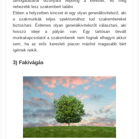
támogatásával bizonyára felpörög a kereslet, és még
nehezebb lesz szakembert találni.
Ebben a helyzetben kincset ér egy olyan generálkivitelező, aki
a szakmunkák teljes spektrumához tud szakembereket
biztosítani. Érdemes olyan generálkivitelezőt választani, aki
hosszú ideje a pályán van. Egy tartósan bevált
munkakapcsolatot a szakemberek nem fognak elhagyni akkor
sem, ha az erős keresleti piacon máshol magasabb bért
ígérnek nekik.
3) Fakivágás