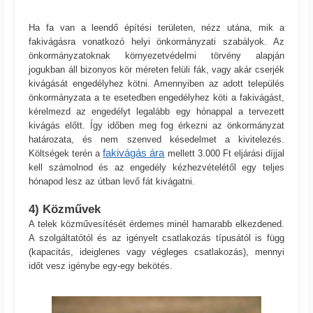
Ha fa van a leendő építési területen, nézz utána, mik a
fakivágásra vonatkozó helyi önkormányzati szabályok. Az
önkormányzatoknak környezetvédelmi törvény alapján
jogukban áll bizonyos kör méreten felüli fák, vagy akár cserjék
kivágását engedélyhez kötni. Amennyiben az adott település
önkormányzata a te esetedben engedélyhez köti a fakivágást,
kérelmezd az engedélyt legalább egy hónappal a tervezett
kivágás előtt. Így időben meg fog érkezni az önkormányzat
határozata, és nem szenved késedelmet a kivitelezés.
fakivágás ára
Költségek terén a
mellett 3.000 Ft eljárási díjjal
kell számolnod és az engedély kézhezvételétől egy teljes
hónapod lesz az útban levő fát kivágatni.
4) Közművek
A telek közművesítését érdemes minél hamarabb elkezdened.
A szolgáltatótól és az igényelt csatlakozás típusától is függ
(kapacitás, ideiglenes vagy végleges csatlakozás), mennyi
időt vesz igénybe egy-egy bekötés.