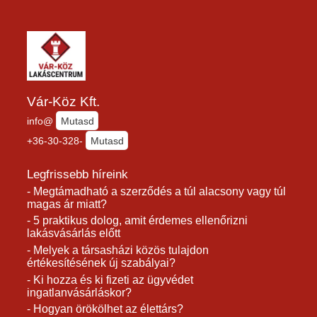
Vár-Köz Kft.
info@
Mutasd
+36-30-328-
Mutasd
Legfrissebb híreink
- Megtámadható a szerződés a túl alacsony vagy túl
magas ár miatt?
- 5 praktikus dolog, amit érdemes ellenőrizni
lakásvásárlás előtt
- Melyek a társasházi közös tulajdon
értékesítésének új szabályai?
- Ki hozza és ki fizeti az ügyvédet
ingatlanvásárláskor?
- Hogyan örökölhet az élettárs?