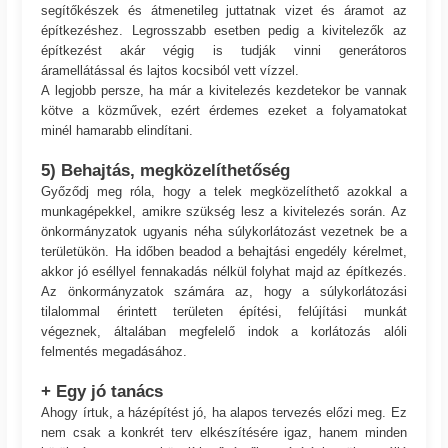
segítőkészek és átmenetileg juttatnak vizet és áramot az
építkezéshez. Legrosszabb esetben pedig a kivitelezők az
építkezést akár végig is tudják vinni generátoros
áramellátással és lajtos kocsiból vett vízzel.
A legjobb persze, ha már a kivitelezés kezdetekor be vannak
kötve a közművek, ezért érdemes ezeket a folyamatokat
minél hamarabb elindítani.
5) Behajtás, megközelíthetőség
Győződj meg róla, hogy a telek megközelíthető azokkal a
munkagépekkel, amikre szükség lesz a kivitelezés során. Az
önkormányzatok ugyanis néha súlykorlátozást vezetnek be a
területükön. Ha időben beadod a behajtási engedély kérelmet,
akkor jó eséllyel fennakadás nélkül folyhat majd az építkezés.
Az önkormányzatok számára az, hogy a súlykorlátozási
tilalommal érintett területen építési, felújítási munkát
végeznek, általában megfelelő indok a korlátozás alóli
felmentés megadásához.
+ Egy jó tanács
Ahogy írtuk, a házépítést jó, ha alapos tervezés előzi meg. Ez
nem csak a konkrét terv elkészítésére igaz, hanem minden