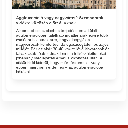
Agglomeráció vagy nagyváros? Szempontok
vidékre költözés előtt állóknak
A home office szélsebes terjedése és a külső-
agglomerációban található ingatlanárak egyre több
családot biztatnak arra, hogy elhagyják a
nagyvárosok komfortos, de egészségtelen és zajos
miliőjét. Bár az akár 30-40 km-re lévő kisvárosok és
falvak csábítóak tudnak lenni, a felkészületleneket
jónéhány meglepetés érheti a kiköltözés után. A
cikkünkből kiderül, hogy miért érdemes – vagy
éppen miért nem érdemes – az agglomerációba
költözni.