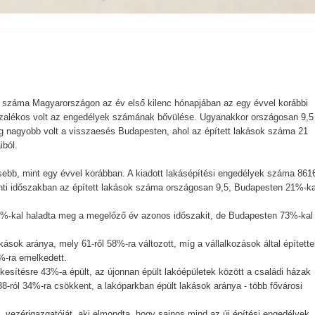
ek száma Magyarországon az év első kilenc hónapjában az egy évvel korábbi
ázalékos volt az engedélyek számának bővülése. Ugyanakkor országosan 9,5
ég nagyobb volt a visszaesés Budapesten, ahol az épített lakások száma 21
iból.
esebb, mint egy évvel korábban. A kiadott lakásépítési engedélyek száma 861
fenti időszakban az épített lakások száma országosan 9,5, Budapesten 21%-ka
24%-kal haladta meg a megelőző év azonos időszakit, de Budapesten 73%-kal
ások aránya, mely 61-ről 58%-ra változott, míg a vállalkozások által épített
%-ra emelkedett.
tékesítésre 43%-a épült, az újonnan épült lakóépületek között a családi házak
38-ról 34%-ra csökkent, a lakóparkban épült lakások aránya - több fővárosi
 vezérigazgatóját, aki elmondta, hogy sajnos mind az új építési engedélyek