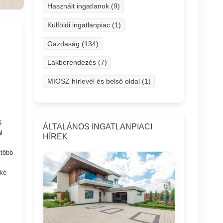
Használt ingatlanok (9)
Külföldi ingatlanpiac (1)
Gazdaság (134)
Lakberendezés (7)
MIOSZ hírlevél és belső oldal (1)
6
ÁLTALÁNOS INGATLANPIACI
l
HÍREK
 több
eké