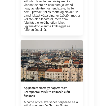
különböző kiviteli minőségben. Az
viszont szinte az összesre jellemző,
hogy az elektromos rendszere, ha fel
nem újították, teljes mértékig elavult.Ha
panel lakást vásárolna, győződjön meg a
vezetékek állapotáról, mert azok
felújítása elkerülhetetlen lehet,
ugyanakkor jelentős költséggel és
felfordulással jár.
Agglomeráció vagy nagyváros?
Szempontok vidékre költözés előtt
állóknak
A home office szélsebes terjedése és a
külső-agglomerációban található