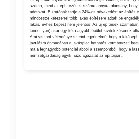
száma, mind az építkezések száma annyira alacsony, hogy b
adatokat. Biztatónak tartja a 24%-os növekedést az építés
mindössze kétezerrel több lakás építésére adtak be engedély
lakás/ évhez képest nem jelentős. Az új építések számában
lenne ilyen) akár egy-két nagyobb épület kivitelezésének elh
Ami viszont véleménye szerint egyértelmű, hogy a lakásépít
javulásra önmagában a lakáspiac hathatós kormányzati beava
ma a legnagyobb potenciál abból a szempontból, hogy a lassa
nemzetgazdaság egyik húzó ágazatát az építőipart.