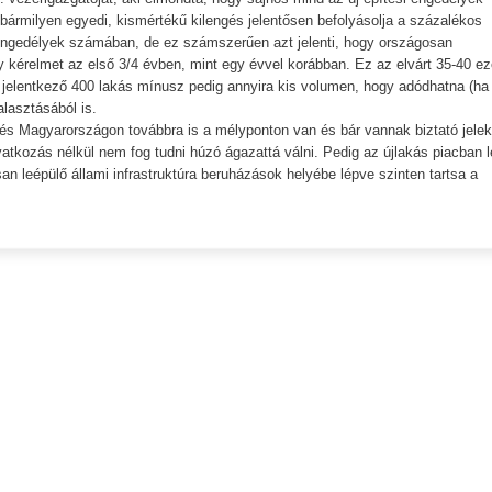
ármilyen egyedi, kismértékű kilengés jelentősen befolyásolja a százalékos
 engedélyek számában, de ez számszerűen azt jelenti, hogy országosan
 kérelmet az első 3/4 évben, mint egy évvel korábban. Ez az elvárt 35-40 ez
 jelentkező 400 lakás mínusz pedig annyira kis volumen, hogy adódhatna (ha
alasztásából is.
és Magyarországon továbbra is a mélyponton van és bár vannak biztató jelek
tkozás nélkül nem fog tudni húzó ágazattá válni. Pedig az újlakás piacban 
n leépülő állami infrastruktúra beruházások helyébe lépve szinten tartsa a