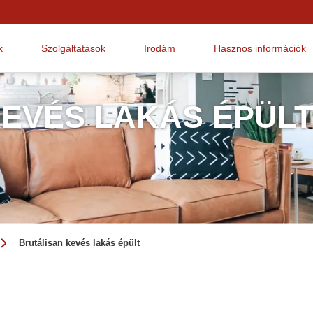
k
Szolgáltatások
Irodám
Hasznos információk
EVÉS LAKÁS ÉPÜLT
Brutálisan kevés lakás épült