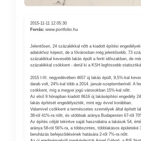
2015-11-11 12:05:30
www.portfolio.hu
Forrás:
Jelentősen, 24 százalékkal nőtt a kiadott építési engedély
adatokhoz képest, de a fővárosban még jelentősebb, 73 sz
százalékkal kevesebb lakás épült a fenti időszakban, de m
százalékkal csökkent - derül ki a KSH legfrissebb statisztiká
2015 I-III. negyedévében 4657 új lakás épült, 9,5%-kal kev
darab volt, 24%-kal több a 2014. január-szeptemberinél. A 
csökkent, míg a megyei jogú városokban 15%-kal nőtt.
Az első 9 hónapban kiadott 8616 új lakásépítési engedély 
lakás építését engedélyezték, mint egy évvel korábban.
Valamivel csökkent a természetes személyek által épített lak
38-ról 41%-ra nőtt, és utóbbiak aránya Budapesten 67-ről 70
Az építés célját tekintve saját használatra a lakások 54, ér
aránya 58-ról 56%-ra, a többszintes, többlakásos épületeké 
beruházás befejeződésének hatására 2-ről 7%-ra nőtt.
Az új eredményekről megkérdeztük Angel Gábort, a BIF Nyrt.