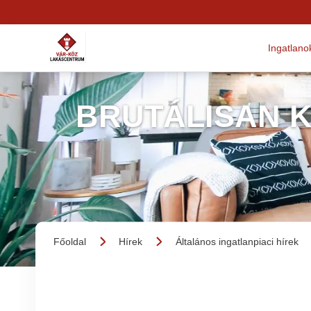
Ingatlano
BRUTÁLISAN K
Főoldal
Hírek
Általános ingatlanpiaci hírek