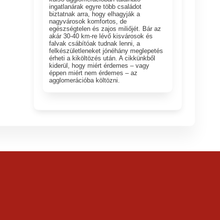
ingatlanárak egyre több családot
biztatnak arra, hogy elhagyják a
nagyvárosok komfortos, de
egészségtelen és zajos miliőjét. Bár az
akár 30-40 km-re lévő kisvárosok és
falvak csábítóak tudnak lenni, a
felkészületleneket jónéhány meglepetés
érheti a kiköltözés után. A cikkünkből
kiderül, hogy miért érdemes – vagy
éppen miért nem érdemes – az
agglomerációba költözni.