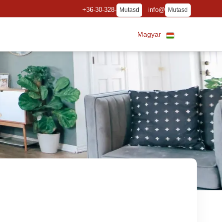
+36-30-328-
info@
Mutasd
Mutasd
Magyar