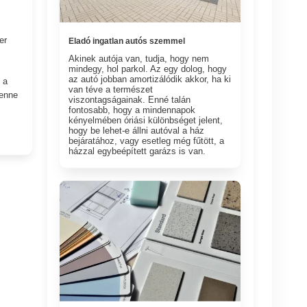
er
Eladó ingatlan autós szemmel
Akinek autója van, tudja, hogy nem
mindegy, hol parkol. Az egy dolog, hogy
az autó jobban amortizálódik akkor, ha ki
 a
van téve a természet
lenne
viszontagságainak. Enné talán
fontosabb, hogy a mindennapok
kényelmében óriási különbséget jelent,
hogy be lehet-e állni autóval a ház
bejáratához, vagy esetleg még fűtött, a
házzal egybeépített garázs is van.