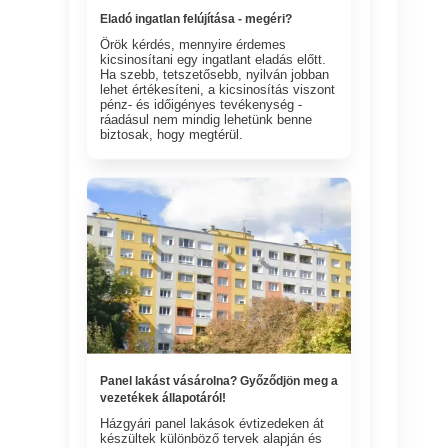
Eladó ingatlan felújítása - megéri?
Örök kérdés, mennyire érdemes
kicsinosítani egy ingatlant eladás előtt.
Ha szebb, tetszetősebb, nyilván jobban
lehet értékesíteni, a kicsinosítás viszont
pénz- és időigényes tevékenység -
ráadásul nem mindig lehetünk benne
biztosak, hogy megtérül.
Panel lakást vásárolna? Győződjön meg a
vezetékek állapotáról!
Házgyári panel lakások évtizedeken át
készültek különböző tervek alapján és