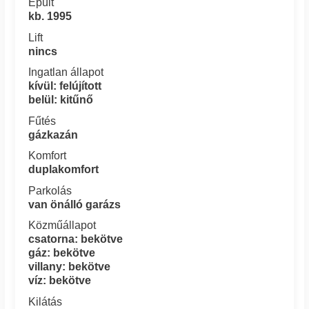
Épült
kb. 1995
Lift
nincs
Ingatlan állapot
kívül: felújított
belül: kitűnő
Fűtés
gázkazán
Komfort
duplakomfort
Parkolás
van önálló garázs
Közműállapot
csatorna: bekötve
gáz: bekötve
villany: bekötve
víz: bekötve
Kilátás