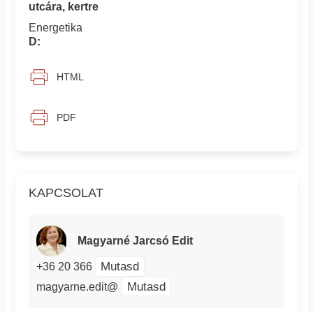
utcára, kertre
Energetika
D:
HTML
PDF
KAPCSOLAT
Magyarné Jarcsó Edit
Mutasd
+36 20 366
Mutasd
magyarne.edit@