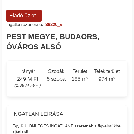
Eladó üzlet
Ingatlan azonosító:
36220_v
PEST MEGYE, BUDAÖRS,
ÓVÁROS ALSÓ
Irányár
Szobák
Terület
Telek terület
249 M Ft
5 szoba
185 m²
974 m²
(1.35 M Ft/㎡)
INGATLAN LEÍRÁSA
Egy KÜLÖNLEGES INGATLANT szeretnék a figyelmükbe
ajánlani!