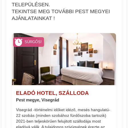
TELEPÜLÉSEN.
TEKINTSE MEG TOVÁBBI PEST MEGYEI
AJÁNLATAINKAT !
SÜRGŐS!
ELADÓ HOTEL, SZÁLLODA
Pest megye, Visegrád
Visegrád -történelmi időket idéző, mesés hangulatú-
22 szobás (minden szobához fürdőszoba tartozik)
2021-ben teljeskörűen felujitott szállodája most
eladóvá válik. A tulajdonos szivügyének érezte az...