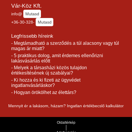
Vár-Köz Kft.
info@
Mutasd
+36-30-328-
Mutasd
Legfrissebb híreink
- Megtámadható a szerződés a túl alacsony vagy túl
magas ár miatt?
- 5 praktikus dolog, amit érdemes ellenőrizni
lakásvásárlás előtt
- Melyek a társasházi közös tulajdon
értékesítésének új szabályai?
- Ki hozza és ki fizeti az ügyvédet
ingatlanvásárláskor?
- Hogyan örökölhet az élettárs?
Mennyit ér a lakásom, házam? Ingatlan értékbecslő kalkulátor
Oldaltérkép