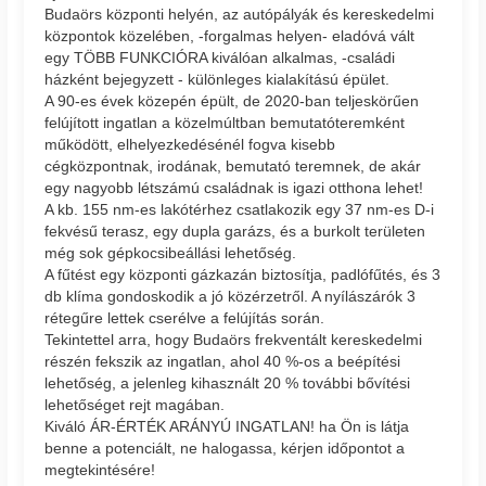
Budaörs központi helyén, az autópályák és kereskedelmi
központok közelében, -forgalmas helyen- eladóvá vált
egy TÖBB FUNKCIÓRA kiválóan alkalmas, -családi
házként bejegyzett - különleges kialakítású épület.
A 90-es évek közepén épült, de 2020-ban teljeskörűen
felújított ingatlan a közelmúltban bemutatóteremként
működött, elhelyezkedésénél fogva kisebb
cégközpontnak, irodának, bemutató teremnek, de akár
egy nagyobb létszámú családnak is igazi otthona lehet!
A kb. 155 nm-es lakótérhez csatlakozik egy 37 nm-es D-i
fekvésű terasz, egy dupla garázs, és a burkolt területen
még sok gépkocsibeállási lehetőség.
A fűtést egy központi gázkazán biztosítja, padlófűtés, és 3
db klíma gondoskodik a jó közérzetről. A nyílászárók 3
rétegűre lettek cserélve a felújítás során.
Tekintettel arra, hogy Budaörs frekventált kereskedelmi
részén fekszik az ingatlan, ahol 40 %-os a beépítési
lehetőség, a jelenleg kihasznált 20 % további bővítési
lehetőséget rejt magában.
Kiváló ÁR-ÉRTÉK ARÁNYÚ INGATLAN! ha Ön is látja
benne a potenciált, ne halogassa, kérjen időpontot a
megtekintésére!