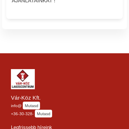
AJÁNLATAINKAT !
Vár-Köz Kft.
info@
Mutasd
+36-30-328-
Mutasd
Legfrissebb híreink