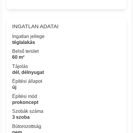
INGATLAN ADATAI
Ingatlan jellege
téglalakás
Belső terület
60 m²
Tájolás
dél, délnyugat
Építési állapot
új
Építési mód
prokoncept
Szobák száma
3 szoba
Bútorozottság
nem