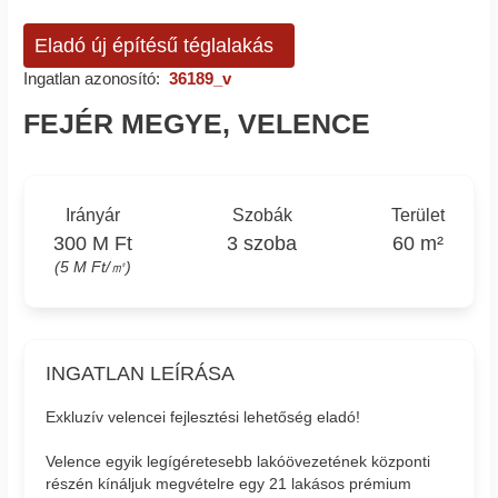
Eladó új építésű téglalakás
Ingatlan azonosító:
36189_v
FEJÉR MEGYE, VELENCE
Irányár
Szobák
Terület
300 M Ft
3 szoba
60 m²
(5 M Ft/㎡)
INGATLAN LEÍRÁSA
Exkluzív velencei fejlesztési lehetőség eladó!
Velence egyik legígéretesebb lakóövezetének központi
részén kínáljuk megvételre egy 21 lakásos prémium