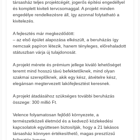
társasház teljes projektcégét, jogerős építési engedéllyel
és komplett kiviteli tervcsomaggal. A projekt minden
engedélye rendelkezésre áll, így azonnal folytatható a
kivitelezés.
A fejlesztés már megkezdődött:
– az első épület alapozása elkészült, a beruházás így
nemcsak papíron létezik, hanem tényleges, előrehaladott
státuszban várja új tulajdonosát.
A projekt mérete és prémium jellege kiváló lehetőséget
teremt mind hosszú távú befektetőknek, mind olyan
szakmai szereplőknek, akik egy kész, átvételre kész,
elegánsan megtervezett lakófejlesztést keresnek.
A projekt átadásához szükséges további beruházás
összege: 300 millió Ft.
Velence folyamatosan fejlődő környezete, a
természetközeli életmód és a kedvező közlekedési
kapcsolatok együttesen biztosítják, hogy a 21 lakásos
társasház könnyen értékesíthető, magas presztízsű
fejlesztés legyen.