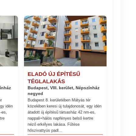
ELADÓ ÚJ ÉPÍTÉSŰ
TÉGLALAKÁS
zínház
Budapest, VIII. kerület, Népszínház
negyed
r
Budapest 8. kerületében Mátyás tér
egy idén
közelében keresi új tulajdonosát, egy idén
-es,
átadott új építésű társasház 42 nm-es,
tre
nappali+hálós napfényes belső kertre
néző erkélyes lakása. Fűtése
hőszivattyús padl...