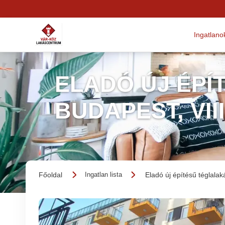
Ingatlano
ELADÓ ÚJ ÉPÍ
BUDAPEST, VII
Főoldal
Eladó új építésű téglalak
Ingatlan lista