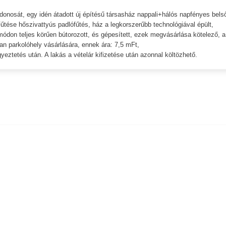
jdonosát, egy idén átadott új építésű társasház nappali+hálós napfényes bels
Fűtése hőszivattyús padlófűtés, ház a legkorszerűbb technológiával épült,
módon teljes körűen bútorozott, és gépesített, ezek megvásárlása kötelező, a
an parkolóhely vásárlására, ennek ára: 7,5 mFt,
ztetés után. A lakás a vételár kifizetése után azonnal költözhető.