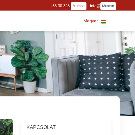
+36-30-328-
info@
Mutasd
Mutasd
Magyar
KAPCSOLAT