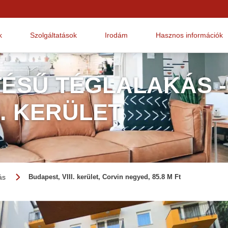
k
Szolgáltatások
Irodám
Hasznos információk
TÉSŰ TÉGLALAKÁS -
I. KERÜLET
ás
Budapest, VIII. kerület, Corvin negyed, 85.8 M Ft