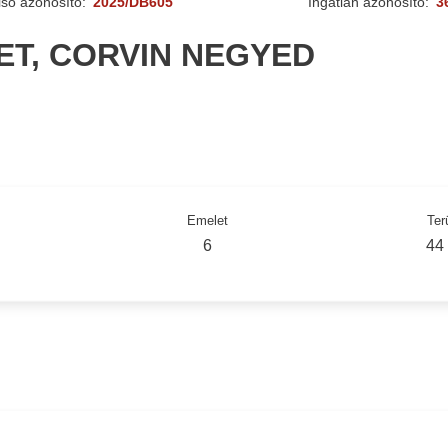
lső azonosító:
2025/DB605
Ingatlan azonosító:
3
LET, CORVIN NEGYED
Emelet
Ter
6
44