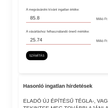
A megvásárolni kívánt ingatlan értéke:
Millió Ft
A vásárláshoz felhasználandó önerő mértéke:
Millió Ft
SZÁMÍTÁS
Hasonló ingatlan hírdetések
ELADÓ ÚJ ÉPÍTÉSŰ TÉGLA-, VA
TEKINTSE MEG TOVÁBBI AJÁNLA