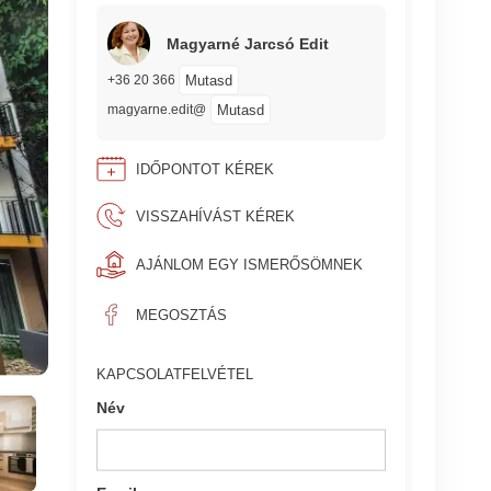
Magyarné Jarcsó Edit
Mutasd
+36 20 366
Mutasd
magyarne.edit@
IDŐPONTOT KÉREK
VISSZAHÍVÁST KÉREK
AJÁNLOM EGY ISMERŐSÖMNEK
MEGOSZTÁS
KAPCSOLATFELVÉTEL
Név