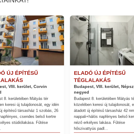
Ó ÚJ ÉPÍTÉSŰ
ELADÓ ÚJ ÉPÍTÉSŰ
LALAKÁS
TÉGLALAKÁS
t, VIII. kerület, Corvin
Budapest, VIII. kerület, Néps
d
negyed
t 8. kerületében Mátyás tér
Budapest 8. kerületében Mátyás té
en keresi új tulajdonosát, egy idén
közelében keresi új tulajdonosát, 
 új építésű társasház 1 szobás, 26
átadott új építésű társasház 42 nm
napfényes, csendes belső kertre
nappali+hálós napfényes belső ker
kélyes stúdiólakása. Fűtése
néző erkélyes lakása. Fűtése
.
hőszivattyús padl...