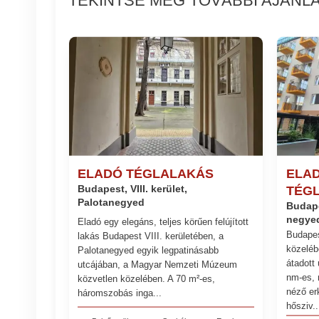
ELADÓ TÉGLALAKÁS
ELAD
Budapest, VIII. kerület,
TÉG
Palotanegyed
Budapes
negye
Eladó egy elegáns, teljes körűen felújított
Budapes
lakás Budapest VIII. kerületében, a
közeléb
Palotanegyed egyik legpatinásabb
átadott
utcájában, a Magyar Nemzeti Múzeum
nm-es, 
közvetlen közelében. A 70 m²-es,
néző er
háromszobás inga...
hősziv..