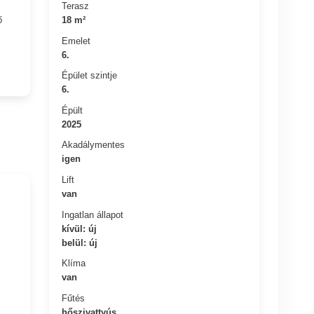
Terasz
18 m²
ő
Emelet
6.
Épület szintje
6.
Épült
2025
Akadálymentes
igen
Lift
van
Ingatlan állapot
kívül: új
belül: új
Klíma
van
Fűtés
hőszivattyús