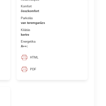
Komfort
összkomfort
Parkolás
van teremgarázs
Kilátás
kertre
Energetika
A++:
HTML
PDF