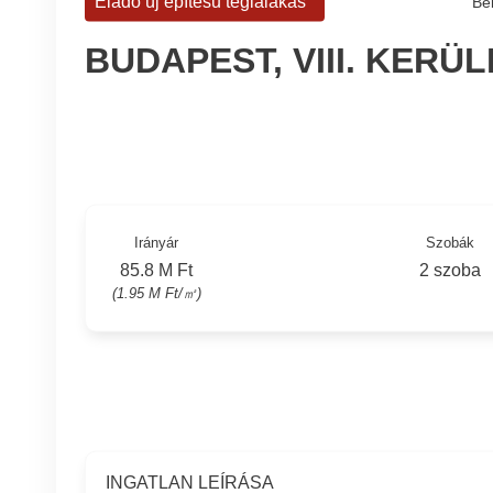
Eladó új építésű téglalakás
Be
BUDAPEST, VIII. KERÜ
Irányár
Szobák
85.8 M Ft
2 szoba
(1.95 M Ft/㎡)
INGATLAN LEÍRÁSA