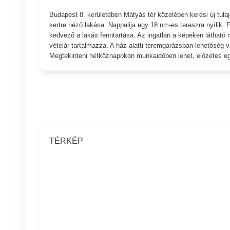
Budapest 8. kerületében Mátyás tér közelében keresi új tula
kertre néző lakása. Nappalija egy 18 nm-es teraszra nyílik. 
kedvező a lakás fenntartása. Az ingatlan a képeken látható 
vételár tartalmazza. A ház alatti teremgarázsban lehetőség v
Megtekinteni hétköznapokon munkaidőben lehet, előzetes egye
TÉRKÉP