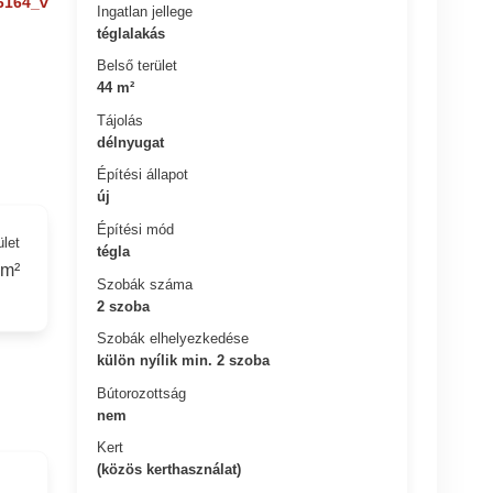
6164_v
Ingatlan jellege
téglalakás
Belső terület
44 m²
Tájolás
délnyugat
Építési állapot
új
Építési mód
ület
tégla
 m²
Szobák száma
2 szoba
Szobák elhelyezkedése
külön nyílik min. 2 szoba
Bútorozottság
nem
Kert
(közös kerthasználat)