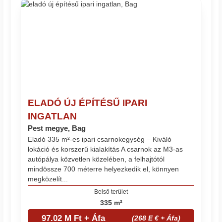
ELADÓ ÚJ ÉPÍTÉSŰ IPARI
INGATLAN
Pest megye, Bag
Eladó 335 m²-es ipari csarnokegység – Kiváló
lokáció és korszerű kialakítás A csarnok az M3-as
autópálya közvetlen közelében, a felhajtótól
mindössze 700 méterre helyezkedik el, könnyen
megközelít...
Belső terület
335 m²
97.02 M Ft + Áfa
(268 E € + Áfa)