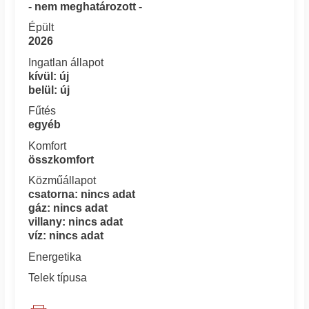
- nem meghatározott -
Épült
2026
Ingatlan állapot
kívül: új
belül: új
Fűtés
egyéb
Komfort
összkomfort
Közműállapot
csatorna: nincs adat
gáz: nincs adat
villany: nincs adat
víz: nincs adat
Energetika
Telek típusa