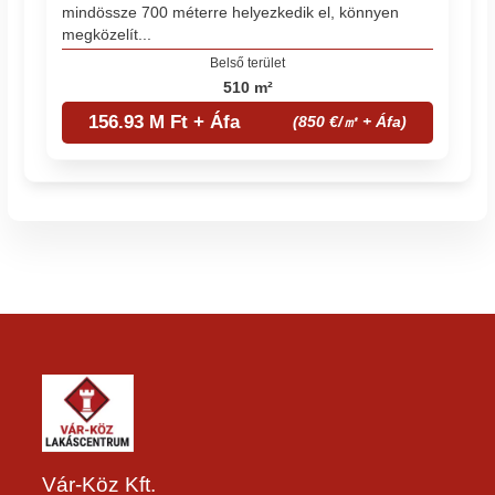
mindössze 700 méterre helyezkedik el, könnyen
megközelít...
Belső terület
510 m²
156.93 M Ft + Áfa
(850 €/㎡ + Áfa)
Vár-Köz Kft.