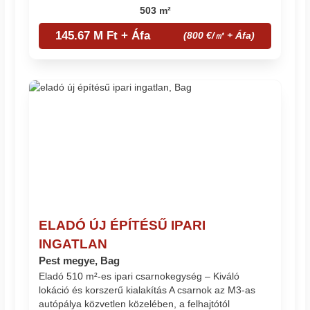
503 m²
145.67 M Ft + Áfa
(800 €/㎡ + Áfa)
ELADÓ ÚJ ÉPÍTÉSŰ IPARI
INGATLAN
Pest megye, Bag
Eladó 510 m²-es ipari csarnokegység – Kiváló
lokáció és korszerű kialakítás A csarnok az M3-as
autópálya közvetlen közelében, a felhajtótól