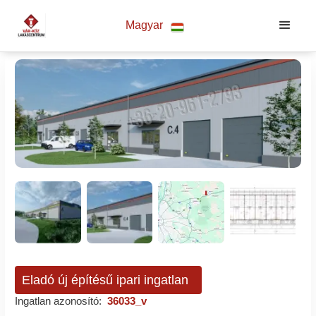
Magyar
Eladó új építésű ipari ingatlan
Ingatlan azonosító:
36033_v