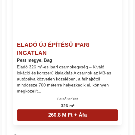
ELADÓ ÚJ ÉPÍTÉSŰ IPARI
INGATLAN
Pest megye, Bag
Eladó 326 m²-es ipari csarnokegység – Kiváló
lokáció és korszerű kialakítás A csarnok az M3-as
autópálya közvetlen közelében, a felhajtótól
mindössze 700 méterre helyezkedik el, könnyen
megközelít...
Belső terület
326 m²
260.8 M Ft + Áfa