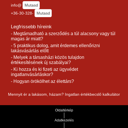
info@
Mutasd
+36-30-328-
Mutasd
Legfrissebb híreink
- Megtámadható a szerződés a túl alacsony vagy túl
magas ár miatt?
- 5 praktikus dolog, amit érdemes ellenőrizni
lakásvásárlás előtt
- Melyek a társasházi közös tulajdon
értékesítésének új szabályai?
- Ki hozza és ki fizeti az ügyvédet
ingatlanvásárláskor?
- Hogyan örökölhet az élettárs?
Mennyit ér a lakásom, házam? Ingatlan értékbecslő kalkulátor
Oldaltérkép
Adatkezelés