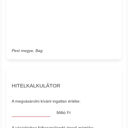
Pest megye, Bag
HITELKALKULÁTOR
A megvásárolni kívánt ingatlan értéke:
Millió Ft
A vásárláshoz felhasználandó önerő mértéke: